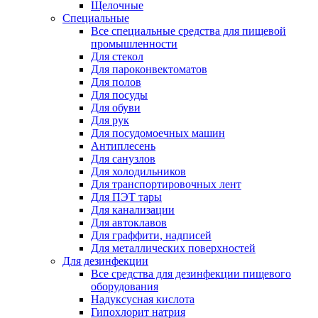
Щелочные
Специальные
Все специальные средства для пищевой
промышленности
Для стекол
Для пароконвектоматов
Для полов
Для посуды
Для обуви
Для рук
Для посудомоечных машин
Антиплесень
Для санузлов
Для холодильников
Для транспортировочных лент
Для ПЭТ тары
Для канализации
Для автоклавов
Для граффити, надписей
Для металлических поверхностей
Для дезинфекции
Все средства для дезинфекции пищевого
оборудования
Надуксусная кислота
Гипохлорит натрия