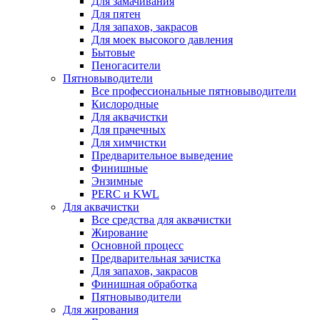
Для замачивания
Для пятен
Для запахов, закрасов
Для моек высокого давления
Бытовые
Пеногасители
Пятновыводители
Все профессиональные пятновыводители
Кислородные
Для аквачистки
Для прачечных
Для химчистки
Предварительное выведение
Финишные
Энзимные
PERC и KWL
Для аквачистки
Все средства для аквачистки
Жирование
Основной процесс
Предварительная зачистка
Для запахов, закрасов
Финишная обработка
Пятновыводители
Для жирования