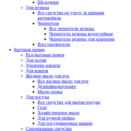
Щелочные
Для резины
Все средства по уходу за шинами
автомобиля
Чернители
Все чернители резины
Чернители резины водостойкие
Чернители резины для хранения
Восстановители
Бытовая химия
Вся бытовая химия
Для полов
Удаление накипи
Для ковров
Жидкое мыло для рук
Все жидкое мыло для рук
Дезинфицирующее
Мыло-пенка
Для посуды
Все средства для мытья посуды
Гели
Хозяйственное мыло
Для ручной мойки
Для посудомоечных машин
Специальные средства