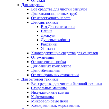
От сажи
Для санузлов
Все средства для чистки санузлов
Для канализационных труб
От известкового налета
Для сантехники
Вся Для сантехники
Ванны
Джакузи
Душевые кабины
Раковины
Унитазы
Хлорсодержащие средства для санузлов
От ржавчины
От плесени и грибка
Для банных комплексов
Для отбеливания
От минеральных отложений
Для бытовой техники
Все средства для чистки бытовой техники
Стиральные машины
Индукционные плиты
Кофемашины
Микроволновые печи
Холодильники, морозильник