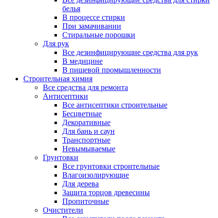
белья
В процессе стирки
При замачивании
Стиральные порошки
Для рук
Все дезинфицирующие средства для рук
В медицине
В пищевой промышленности
Строительная химия
Все средства для ремонта
Антисептики
Все антисептики строительные
Бесцветные
Декоративные
Для бань и саун
Транспортные
Невымываемые
Грунтовки
Все грунтовки строительные
Влагоизолирующие
Для дерева
Защита торцов древесины
Пропиточные
Очистители