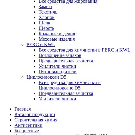
Все средства для жирования
Замша
Текстиль
Хлопок
Шёлк
Шерсть
Кожаные изделия
Меховые изделия
PERC и KWL
Все средства для химчистки в PERC и KWL
Поглощение запахов
Предварительная зачистка
Усилители чистки
Пятновыводители
Циклосилоксан D5
Все средства для химчистки в
Циклосилоксане D5
Предварительная зачистка
Усилители чистки
Главная
Каталог продукции
Строительная химия
Антисептики
Бесцветные