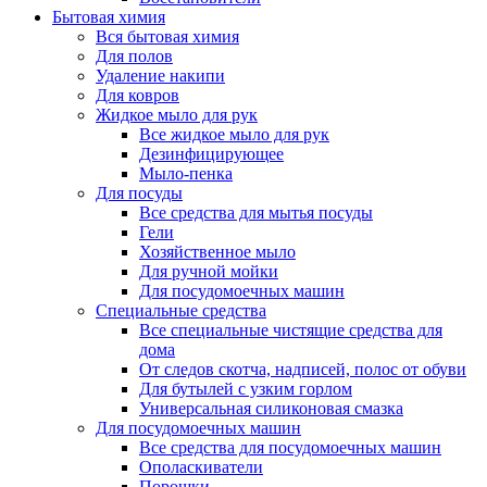
Бытовая химия
Вся бытовая химия
Для полов
Удаление накипи
Для ковров
Жидкое мыло для рук
Все жидкое мыло для рук
Дезинфицирующее
Мыло-пенка
Для посуды
Все средства для мытья посуды
Гели
Хозяйственное мыло
Для ручной мойки
Для посудомоечных машин
Специальные средства
Все специальные чистящие средства для
дома
От следов скотча, надписей, полос от обуви
Для бутылей с узким горлом
Универсальная силиконовая смазка
Для посудомоечных машин
Все средства для посудомоечных машин
Ополаскиватели
Порошки