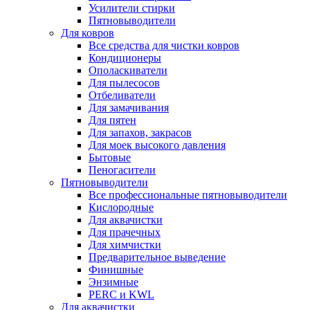
Усилители стирки
Пятновыводители
Для ковров
Все средства для чистки ковров
Кондиционеры
Ополаскиватели
Для пылесосов
Отбеливатели
Для замачивания
Для пятен
Для запахов, закрасов
Для моек высокого давления
Бытовые
Пеногасители
Пятновыводители
Все профессиональные пятновыводители
Кислородные
Для аквачистки
Для прачечных
Для химчистки
Предварительное выведение
Финишные
Энзимные
PERC и KWL
Для аквачистки