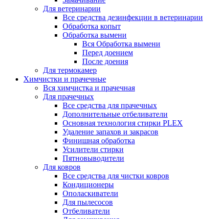
Для ветеринарии
Все средства дезинфекции в ветеринарии
Обработка копыт
Обработка вымени
Вся Обработка вымени
Перед доением
После доения
Для термокамер
Химчистки и прачечные
Вся химчистка и прачечная
Для прачечных
Все средства для прачечных
Дополнительные отбеливатели
Основная технология стирки PLEX
Удаление запахов и закрасов
Финишная обработка
Усилители стирки
Пятновыводители
Для ковров
Все средства для чистки ковров
Кондиционеры
Ополаскиватели
Для пылесосов
Отбеливатели