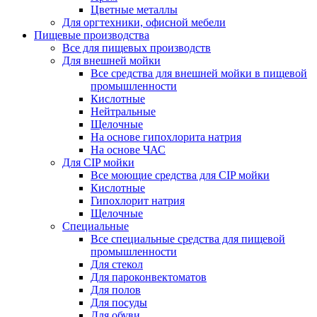
Цветные металлы
Для оргтехники, офисной мебели
Пищевые производства
Все для пищевых производств
Для внешней мойки
Все средства для внешней мойки в пищевой
промышленности
Кислотные
Нейтральные
Щелочные
На основе гипохлорита натрия
На основе ЧАС
Для CIP мойки
Все моющие средства для CIP мойки
Кислотные
Гипохлорит натрия
Щелочные
Специальные
Все специальные средства для пищевой
промышленности
Для стекол
Для пароконвектоматов
Для полов
Для посуды
Для обуви