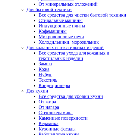
От минеральных отложений
Для бытовой техники
Все средства для чистки бытовой техники
Стиральные машины
Индукционные плиты
Кофемашины
Микроволновые печи
Холодильники, морозильник
Для кожаных и текстильных изделий
Все средства ухода для кожаных и
текстильных изделий
Замша
Кожа
Нубук
Текстиль
Кондиционеры
Для кухни
Все средства для уборки кухни
От жира
От нагара
Стеклокерамика
Каменные поверхности
Керамика
Кухонные фасады
Рабочая зона кухни