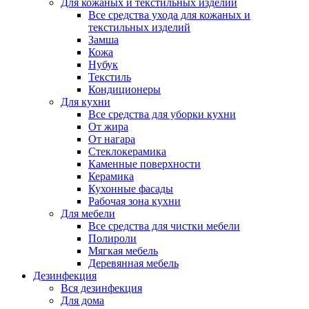
Для кожаных и текстильных изделий
Все средства ухода для кожаных и
текстильных изделий
Замша
Кожа
Нубук
Текстиль
Кондиционеры
Для кухни
Все средства для уборки кухни
От жира
От нагара
Стеклокерамика
Каменные поверхности
Керамика
Кухонные фасады
Рабочая зона кухни
Для мебели
Все средства для чистки мебели
Полироли
Мягкая мебель
Деревянная мебель
Дезинфекция
Вся дезинфекция
Для дома