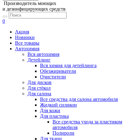
Производитель моющих
и дезинфицирующих средств
0
Акция
Новинки
Все товары
Автохимия
Вся автохимия
Детейлинг
Вся химия для детейлинга
Обезжириватели
Очистители
Для дисков
Для стёкол
Для салона
Все средства для салона автомобиля
Жидкий силикон
Для кожи
Для пластика
Все средства ухода за пластиком
автомобиля
Полироли
Для ткани