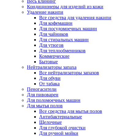
Весь клининг
Кондиционеры для изделий из кожи
Удаление накипи
Все средства для удаления накипи
Для кофемашин
Для посудомоечных машин
Для чайников
Для стиральных машин
Для утюгов
Для теплообменников
Коммерческие
Бытовые
Нейтрализаторы запаха
Все нейтрализаторы запахов
Для обуви
От табака
Пеногасители
Для пивоварен
Для поломоечных машин
Для мытья полов
Все средства для мытья полов
Антибактериальные
Щелочные
Для глубокой очистки
Для ручной мойки