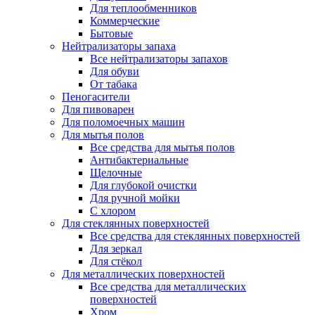
Для теплообменников
Коммерческие
Бытовые
Нейтрализаторы запаха
Все нейтрализаторы запахов
Для обуви
От табака
Пеногасители
Для пивоварен
Для поломоечных машин
Для мытья полов
Все средства для мытья полов
Антибактериальные
Щелочные
Для глубокой очистки
Для ручной мойки
С хлором
Для стеклянных поверхностей
Все средства для стеклянных поверхностей
Для зеркал
Для стёкол
Для металлических поверхностей
Все средства для металлических
поверхностей
Хром