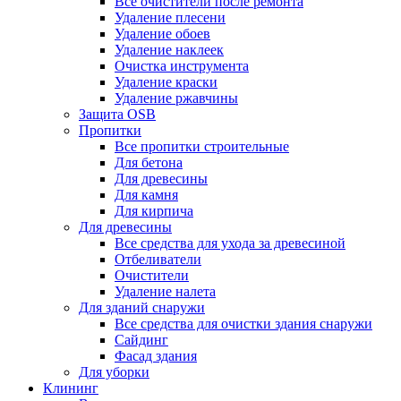
Все очистители после ремонта
Удаление плесени
Удаление обоев
Удаление наклеек
Очистка инструмента
Удаление краски
Удаление ржавчины
Защита OSB
Пропитки
Все пропитки строительные
Для бетона
Для древесины
Для камня
Для кирпича
Для древесины
Все средства для ухода за древесиной
Отбеливатели
Очистители
Удаление налета
Для зданий снаружи
Все средства для очистки здания снаружи
Сайдинг
Фасад здания
Для уборки
Клининг