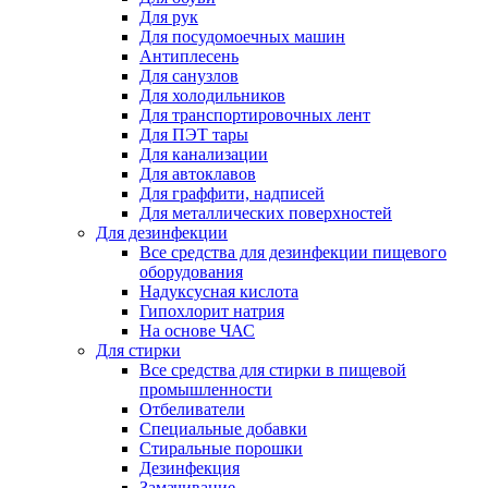
Для рук
Для посудомоечных машин
Антиплесень
Для санузлов
Для холодильников
Для транспортировочных лент
Для ПЭТ тары
Для канализации
Для автоклавов
Для граффити, надписей
Для металлических поверхностей
Для дезинфекции
Все средства для дезинфекции пищевого
оборудования
Надуксусная кислота
Гипохлорит натрия
На основе ЧАС
Для стирки
Все средства для стирки в пищевой
промышленности
Отбеливатели
Специальные добавки
Стиральные порошки
Дезинфекция
Замачивание