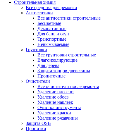
Строительная химия
Все средства для ремонта
Антисептики
Все антисептики строительные
Бесцветные
Декоративные
Для бань и саун
Транспортные
Невымываемые
Грунтовки
Все грунтовки строительные
Влагоизолирующие
Для дерева
Защита торцов древесины
Пропиточные
Очистители
Все очистители после ремонта
Удаление плесени
Удаление обоев
Удаление наклеек
Очистка инструмента
Удаление краски
Удаление ржавчины
Защита OSB
Пропитки