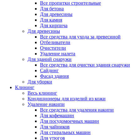
Все пропитки строительные
Для бетона
Для древесины
Для камня
Для кирпича
Для древесины
Все средства для ухода за древесиной
Отбеливатели
Очистители
Удаление налета
Для зданий снаружи
Все средства для очистки здания снаружи
Сайдинг
Фасад здания
Для уборки
Клининг
Весь клининг
Кондиционеры для изделий из кожи
Удаление накипи
Все средства для удаления накипи
Для кофемашин
Для посудомоечных машин
Для чайников
Для стиральных машин
Для утюгов