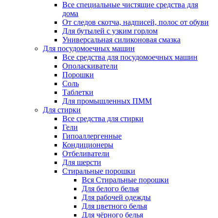
Все специальные чистящие средства для
дома
От следов скотча, надписей, полос от обуви
Для бутылей с узким горлом
Универсальная силиконовая смазка
Для посудомоечных машин
Все средства для посудомоечных машин
Ополаскиватели
Порошки
Соль
Таблетки
Для промышленных ПММ
Для стирки
Все средства для стирки
Гели
Гипоаллергенные
Кондиционеры
Отбеливатели
Для шерсти
Стиральные порошки
Вся Стиральные порошки
Для белого белья
Для рабочей одежды
Для цветного белья
Для чёрного белья