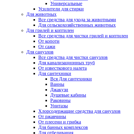
Универсальные
Усилители для стирки
Для животных
Все средства для ухода за животными
Для сельскохозяйственных животных
Для грилей и коптилен
Все средства для чистки грилей и коптилен
От копоти
От сажи
Для санузлов
Все средства для чистки санузлов
Для канализационных труб
От известкового налета
Для сантехники
Вся Для сантехники
Ванны
Джакузи
Душевые кабины
Раковины
Унитазы
Хлорсодержащие средства для санузлов
От ржавчины
От плесени и грибка
Для банных комплексов
Для отбеливания