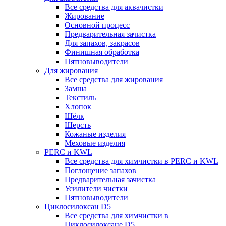
Все средства для аквачистки
Жирование
Основной процесс
Предварительная зачистка
Для запахов, закрасов
Финишная обработка
Пятновыводители
Для жирования
Все средства для жирования
Замша
Текстиль
Хлопок
Шёлк
Шерсть
Кожаные изделия
Меховые изделия
PERC и KWL
Все средства для химчистки в PERC и KWL
Поглощение запахов
Предварительная зачистка
Усилители чистки
Пятновыводители
Циклосилоксан D5
Все средства для химчистки в
Циклосилоксане D5