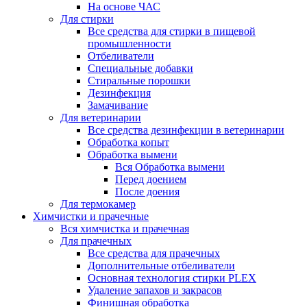
На основе ЧАС
Для стирки
Все средства для стирки в пищевой
промышленности
Отбеливатели
Специальные добавки
Стиральные порошки
Дезинфекция
Замачивание
Для ветеринарии
Все средства дезинфекции в ветеринарии
Обработка копыт
Обработка вымени
Вся Обработка вымени
Перед доением
После доения
Для термокамер
Химчистки и прачечные
Вся химчистка и прачечная
Для прачечных
Все средства для прачечных
Дополнительные отбеливатели
Основная технология стирки PLEX
Удаление запахов и закрасов
Финишная обработка