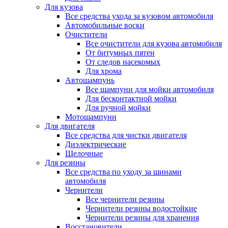
Для кузова
Все средства ухода за кузовом автомобиля
Автомобильные воски
Очистители
Все очистители для кузова автомобиля
От битумных пятен
От следов насекомых
Для хрома
Автошампунь
Все шампуни для мойки автомобиля
Для бесконтактной мойки
Для ручной мойки
Мотошампуни
Для двигателя
Все средства для чистки двигателя
Диэлектрические
Щелочные
Для резины
Все средства по уходу за шинами
автомобиля
Чернители
Все чернители резины
Чернители резины водостойкие
Чернители резины для хранения
Восстановители