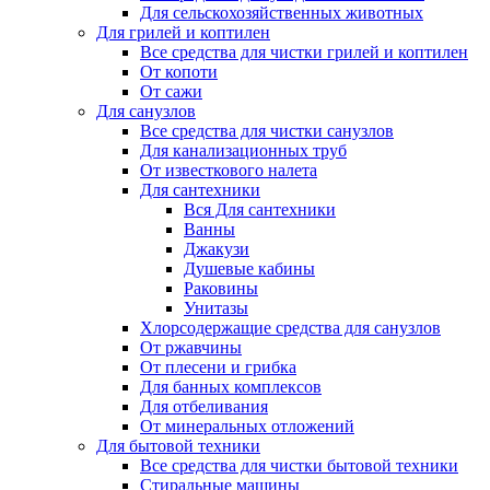
Для сельскохозяйственных животных
Для грилей и коптилен
Все средства для чистки грилей и коптилен
От копоти
От сажи
Для санузлов
Все средства для чистки санузлов
Для канализационных труб
От известкового налета
Для сантехники
Вся Для сантехники
Ванны
Джакузи
Душевые кабины
Раковины
Унитазы
Хлорсодержащие средства для санузлов
От ржавчины
От плесени и грибка
Для банных комплексов
Для отбеливания
От минеральных отложений
Для бытовой техники
Все средства для чистки бытовой техники
Стиральные машины