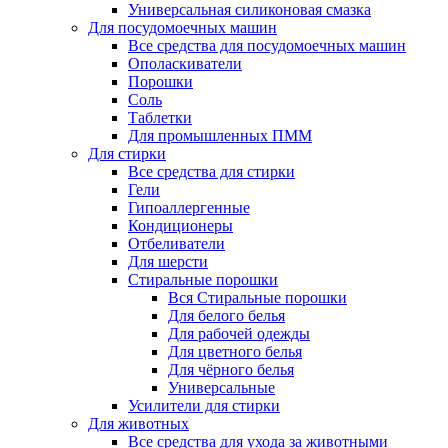
Универсальная силиконовая смазка
Для посудомоечных машин
Все средства для посудомоечных машин
Ополаскиватели
Порошки
Соль
Таблетки
Для промышленных ПММ
Для стирки
Все средства для стирки
Гели
Гипоаллергенные
Кондиционеры
Отбеливатели
Для шерсти
Стиральные порошки
Вся Стиральные порошки
Для белого белья
Для рабочей одежды
Для цветного белья
Для чёрного белья
Универсальные
Усилители для стирки
Для животных
Все средства для ухода за животными