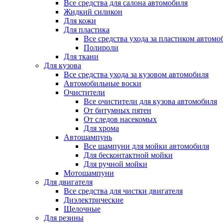
Все средства для салона автомобиля
Жидкий силикон
Для кожи
Для пластика
Все средства ухода за пластиком автомо
Полироли
Для ткани
Для кузова
Все средства ухода за кузовом автомобиля
Автомобильные воски
Очистители
Все очистители для кузова автомобиля
От битумных пятен
От следов насекомых
Для хрома
Автошампунь
Все шампуни для мойки автомобиля
Для бесконтактной мойки
Для ручной мойки
Мотошампуни
Для двигателя
Все средства для чистки двигателя
Диэлектрические
Щелочные
Для резины