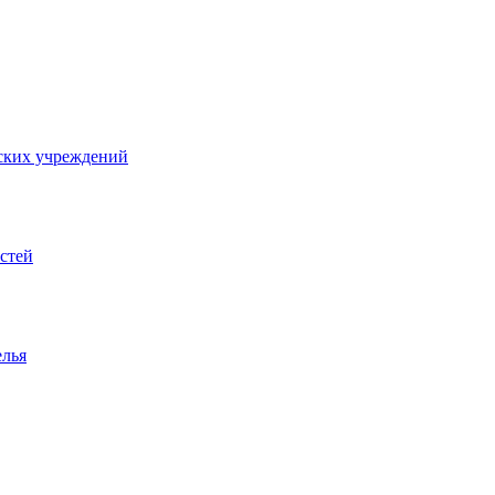
ских учреждений
стей
елья