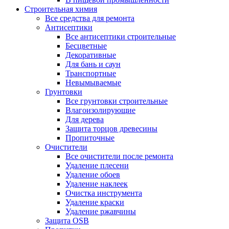
Строительная химия
Все средства для ремонта
Антисептики
Все антисептики строительные
Бесцветные
Декоративные
Для бань и саун
Транспортные
Невымываемые
Грунтовки
Все грунтовки строительные
Влагоизолирующие
Для дерева
Защита торцов древесины
Пропиточные
Очистители
Все очистители после ремонта
Удаление плесени
Удаление обоев
Удаление наклеек
Очистка инструмента
Удаление краски
Удаление ржавчины
Защита OSB