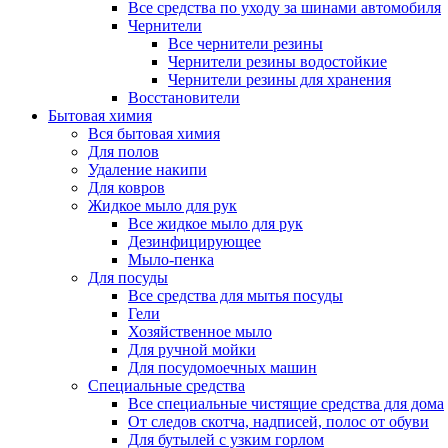
Все средства по уходу за шинами автомобиля
Чернители
Все чернители резины
Чернители резины водостойкие
Чернители резины для хранения
Восстановители
Бытовая химия
Вся бытовая химия
Для полов
Удаление накипи
Для ковров
Жидкое мыло для рук
Все жидкое мыло для рук
Дезинфицирующее
Мыло-пенка
Для посуды
Все средства для мытья посуды
Гели
Хозяйственное мыло
Для ручной мойки
Для посудомоечных машин
Специальные средства
Все специальные чистящие средства для дома
От следов скотча, надписей, полос от обуви
Для бутылей с узким горлом