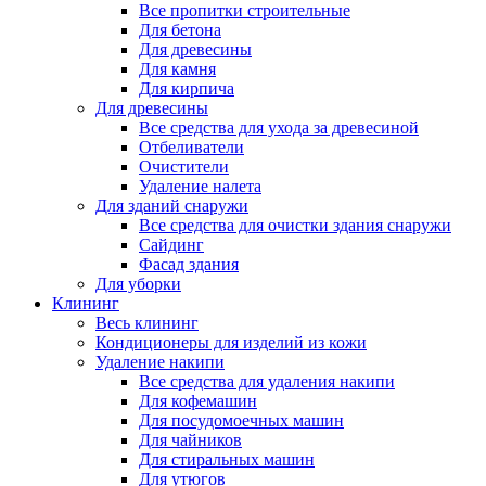
Все пропитки строительные
Для бетона
Для древесины
Для камня
Для кирпича
Для древесины
Все средства для ухода за древесиной
Отбеливатели
Очистители
Удаление налета
Для зданий снаружи
Все средства для очистки здания снаружи
Сайдинг
Фасад здания
Для уборки
Клининг
Весь клининг
Кондиционеры для изделий из кожи
Удаление накипи
Все средства для удаления накипи
Для кофемашин
Для посудомоечных машин
Для чайников
Для стиральных машин
Для утюгов