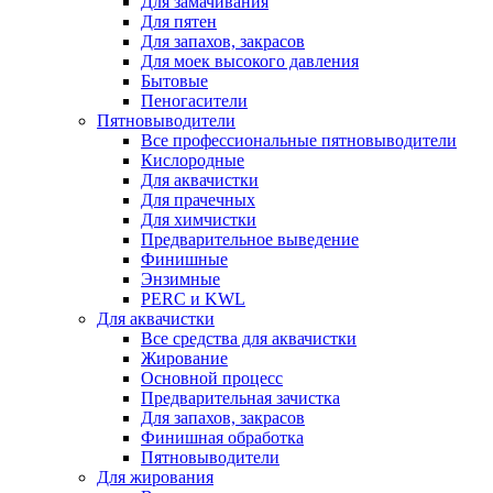
Для замачивания
Для пятен
Для запахов, закрасов
Для моек высокого давления
Бытовые
Пеногасители
Пятновыводители
Все профессиональные пятновыводители
Кислородные
Для аквачистки
Для прачечных
Для химчистки
Предварительное выведение
Финишные
Энзимные
PERC и KWL
Для аквачистки
Все средства для аквачистки
Жирование
Основной процесс
Предварительная зачистка
Для запахов, закрасов
Финишная обработка
Пятновыводители
Для жирования