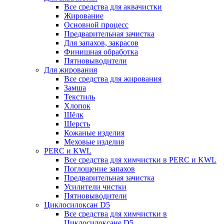
Все средства для аквачистки
Жирование
Основной процесс
Предварительная зачистка
Для запахов, закрасов
Финишная обработка
Пятновыводители
Для жирования
Все средства для жирования
Замша
Текстиль
Хлопок
Шёлк
Шерсть
Кожаные изделия
Меховые изделия
PERC и KWL
Все средства для химчистки в PERC и KWL
Поглощение запахов
Предварительная зачистка
Усилители чистки
Пятновыводители
Циклосилоксан D5
Все средства для химчистки в
Циклосилоксане D5