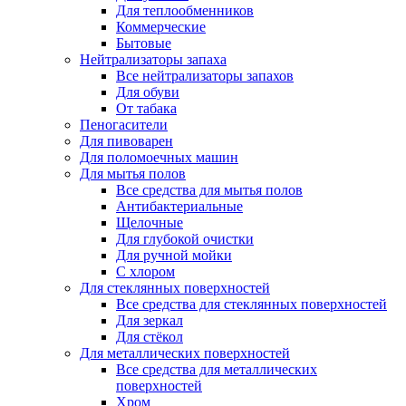
Для теплообменников
Коммерческие
Бытовые
Нейтрализаторы запаха
Все нейтрализаторы запахов
Для обуви
От табака
Пеногасители
Для пивоварен
Для поломоечных машин
Для мытья полов
Все средства для мытья полов
Антибактериальные
Щелочные
Для глубокой очистки
Для ручной мойки
С хлором
Для стеклянных поверхностей
Все средства для стеклянных поверхностей
Для зеркал
Для стёкол
Для металлических поверхностей
Все средства для металлических
поверхностей
Хром