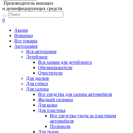
Производитель моющих
и дезинфицирующих средств
0
Акция
Новинки
Все товары
Автохимия
Вся автохимия
Детейлинг
Вся химия для детейлинга
Обезжириватели
Очистители
Для дисков
Для стёкол
Для салона
Все средства для салона автомобиля
Жидкий силикон
Для кожи
Для пластика
Все средства ухода за пластиком
автомобиля
Полироли
Для ткани