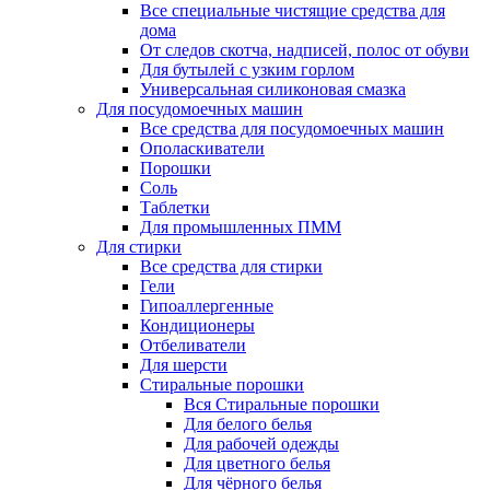
Все специальные чистящие средства для
дома
От следов скотча, надписей, полос от обуви
Для бутылей с узким горлом
Универсальная силиконовая смазка
Для посудомоечных машин
Все средства для посудомоечных машин
Ополаскиватели
Порошки
Соль
Таблетки
Для промышленных ПММ
Для стирки
Все средства для стирки
Гели
Гипоаллергенные
Кондиционеры
Отбеливатели
Для шерсти
Стиральные порошки
Вся Стиральные порошки
Для белого белья
Для рабочей одежды
Для цветного белья
Для чёрного белья