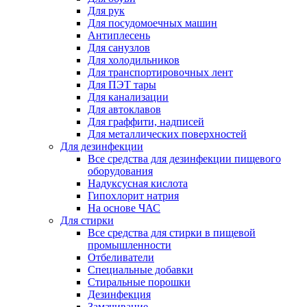
Для рук
Для посудомоечных машин
Антиплесень
Для санузлов
Для холодильников
Для транспортировочных лент
Для ПЭТ тары
Для канализации
Для автоклавов
Для граффити, надписей
Для металлических поверхностей
Для дезинфекции
Все средства для дезинфекции пищевого
оборудования
Надуксусная кислота
Гипохлорит натрия
На основе ЧАС
Для стирки
Все средства для стирки в пищевой
промышленности
Отбеливатели
Специальные добавки
Стиральные порошки
Дезинфекция
Замачивание