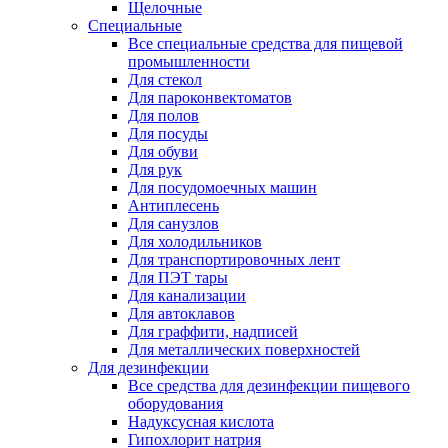
Щелочные
Специальные
Все специальные средства для пищевой
промышленности
Для стекол
Для пароконвектоматов
Для полов
Для посуды
Для обуви
Для рук
Для посудомоечных машин
Антиплесень
Для санузлов
Для холодильников
Для транспортировочных лент
Для ПЭТ тары
Для канализации
Для автоклавов
Для граффити, надписей
Для металлических поверхностей
Для дезинфекции
Все средства для дезинфекции пищевого
оборудования
Надуксусная кислота
Гипохлорит натрия