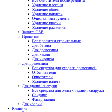
Все очистители после ремонта
Удаление плесени
Удаление обоев
Удаление наклеек
Очистка инструмента
Удаление краски
Удаление ржавчины
Защита OSB
Пропитки
Все пропитки строительные
Для бетона
Для древесины
Для камня
Для кирпича
Для древесины
Все средства для ухода за древесиной
Отбеливатели
Очистители
Удаление налета
Для зданий снаружи
Все средства для очистки здания снаружи
Сайдинг
Фасад здания
Для уборки
Клининг