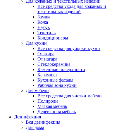
Для кожаных и текстильных изделий
Все средства ухода для кожаных и
текстильных изделий
Замша
Кожа
Нубук
Текстиль
Кондиционеры
Для кухни
Все средства для уборки кухни
От жира
От нагара
Стеклокерамика
Каменные поверхности
Керамика
Кухонные фасады
Рабочая зона кухни
Для мебели
Все средства для чистки мебели
Полироли
Мягкая мебель
Деревянная мебель
Дезинфекция
Вся дезинфекция
Для дома