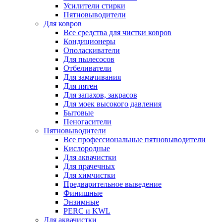
Усилители стирки
Пятновыводители
Для ковров
Все средства для чистки ковров
Кондиционеры
Ополаскиватели
Для пылесосов
Отбеливатели
Для замачивания
Для пятен
Для запахов, закрасов
Для моек высокого давления
Бытовые
Пеногасители
Пятновыводители
Все профессиональные пятновыводители
Кислородные
Для аквачистки
Для прачечных
Для химчистки
Предварительное выведение
Финишные
Энзимные
PERC и KWL
Для аквачистки