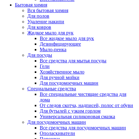
Бытовая химия
Вся бытовая химия
Для полов
Удаление накипи
Для ковров
Жидкое мыло для рук
Все жидкое мыло для рук
Дезинфицирующее
Мыло-пенка
Для посуды
Все средства для мытья посуды
Гели
Хозяйственное мыло
Для ручной мойки
Для посудомоечных машин
Специальные средства
Все специальные чистящие средства для
дома
От следов скотча, надписей, полос от обуви
Для бутылей с узким горлом
Универсальная силиконовая смазка
Для посудомоечных машин
Все средства для посудомоечных машин
Ополаскиватели
Порошки