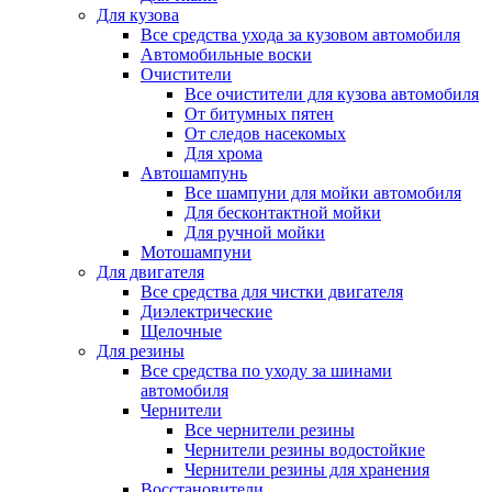
Для кузова
Все средства ухода за кузовом автомобиля
Автомобильные воски
Очистители
Все очистители для кузова автомобиля
От битумных пятен
От следов насекомых
Для хрома
Автошампунь
Все шампуни для мойки автомобиля
Для бесконтактной мойки
Для ручной мойки
Мотошампуни
Для двигателя
Все средства для чистки двигателя
Диэлектрические
Щелочные
Для резины
Все средства по уходу за шинами
автомобиля
Чернители
Все чернители резины
Чернители резины водостойкие
Чернители резины для хранения
Восстановители