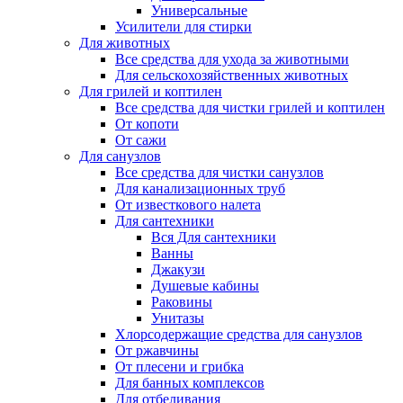
Универсальные
Усилители для стирки
Для животных
Все средства для ухода за животными
Для сельскохозяйственных животных
Для грилей и коптилен
Все средства для чистки грилей и коптилен
От копоти
От сажи
Для санузлов
Все средства для чистки санузлов
Для канализационных труб
От известкового налета
Для сантехники
Вся Для сантехники
Ванны
Джакузи
Душевые кабины
Раковины
Унитазы
Хлорсодержащие средства для санузлов
От ржавчины
От плесени и грибка
Для банных комплексов
Для отбеливания