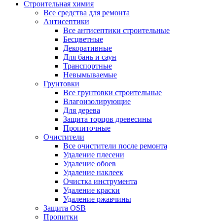
Строительная химия
Все средства для ремонта
Антисептики
Все антисептики строительные
Бесцветные
Декоративные
Для бань и саун
Транспортные
Невымываемые
Грунтовки
Все грунтовки строительные
Влагоизолирующие
Для дерева
Защита торцов древесины
Пропиточные
Очистители
Все очистители после ремонта
Удаление плесени
Удаление обоев
Удаление наклеек
Очистка инструмента
Удаление краски
Удаление ржавчины
Защита OSB
Пропитки