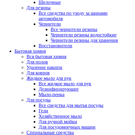
Щелочные
Для резины
Все средства по уходу за шинами
автомобиля
Чернители
Все чернители резины
Чернители резины водостойкие
Чернители резины для хранения
Восстановители
Бытовая химия
Вся бытовая химия
Для полов
Удаление накипи
Для ковров
Жидкое мыло для рук
Все жидкое мыло для рук
Дезинфицирующее
Мыло-пенка
Для посуды
Все средства для мытья посуды
Гели
Хозяйственное мыло
Для ручной мойки
Для посудомоечных машин
Специальные средства