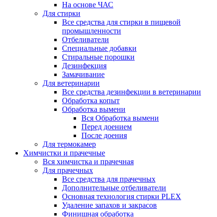
На основе ЧАС
Для стирки
Все средства для стирки в пищевой
промышленности
Отбеливатели
Специальные добавки
Стиральные порошки
Дезинфекция
Замачивание
Для ветеринарии
Все средства дезинфекции в ветеринарии
Обработка копыт
Обработка вымени
Вся Обработка вымени
Перед доением
После доения
Для термокамер
Химчистки и прачечные
Вся химчистка и прачечная
Для прачечных
Все средства для прачечных
Дополнительные отбеливатели
Основная технология стирки PLEX
Удаление запахов и закрасов
Финишная обработка