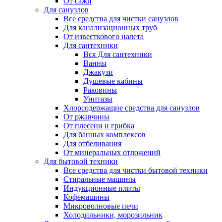
От сажи
Для санузлов
Все средства для чистки санузлов
Для канализационных труб
От известкового налета
Для сантехники
Вся Для сантехники
Ванны
Джакузи
Душевые кабины
Раковины
Унитазы
Хлорсодержащие средства для санузлов
От ржавчины
От плесени и грибка
Для банных комплексов
Для отбеливания
От минеральных отложений
Для бытовой техники
Все средства для чистки бытовой техники
Стиральные машины
Индукционные плиты
Кофемашины
Микроволновые печи
Холодильники, морозильник