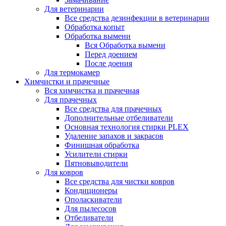
Для ветеринарии
Все средства дезинфекции в ветеринарии
Обработка копыт
Обработка вымени
Вся Обработка вымени
Перед доением
После доения
Для термокамер
Химчистки и прачечные
Вся химчистка и прачечная
Для прачечных
Все средства для прачечных
Дополнительные отбеливатели
Основная технология стирки PLEX
Удаление запахов и закрасов
Финишная обработка
Усилители стирки
Пятновыводители
Для ковров
Все средства для чистки ковров
Кондиционеры
Ополаскиватели
Для пылесосов
Отбеливатели