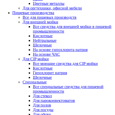
Цветные металлы
Для оргтехники, офисной мебели
Пищевые производства
Все для пищевых производств
Для внешней мойки
Все средства для внешней мойки в пищевой
промышленности
Кислотные
Нейтральные
Щелочные
На основе гипохлорита натрия
На основе ЧАС
Для CIP мойки
Все моющие средства для CIP мойки
Кислотные
Гипохлорит натрия
Щелочные
Специальные
Все специальные средства для пищевой
промышленности
Для стекол
Для пароконвектоматов
Для полов
Для посуды
Для обуви