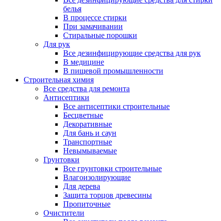
белья
В процессе стирки
При замачивании
Стиральные порошки
Для рук
Все дезинфицирующие средства для рук
В медицине
В пищевой промышленности
Строительная химия
Все средства для ремонта
Антисептики
Все антисептики строительные
Бесцветные
Декоративные
Для бань и саун
Транспортные
Невымываемые
Грунтовки
Все грунтовки строительные
Влагоизолирующие
Для дерева
Защита торцов древесины
Пропиточные
Очистители