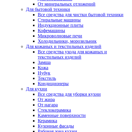
От минеральных отложений
Для бытовой техники
Все средства для чистки бытовой техники
Стиральные машины
Индукционные плиты
Кофемашины
Микроволновые печи
Холодильники, морозильник
Для кожаных и текстильных изделий
Все средства ухода для кожаных и
текстильных изделий
Замша
Кожа
Нубук
Текстиль
Кондиционеры
Для кухни
Все средства для уборки кухни
От жира
От нагара
Стеклокерамика
Каменные поверхности
Керамика
Кухонные фасады
Рабочая зона кухни