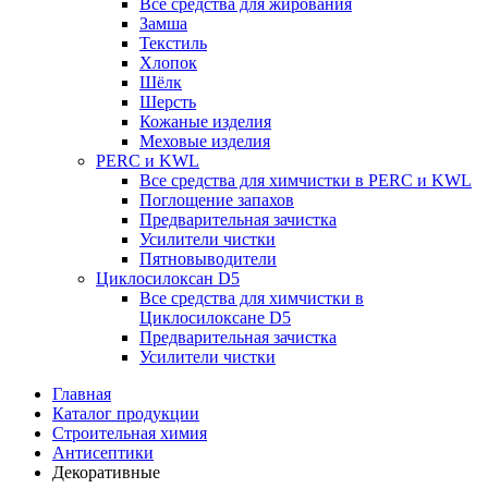
Все средства для жирования
Замша
Текстиль
Хлопок
Шёлк
Шерсть
Кожаные изделия
Меховые изделия
PERC и KWL
Все средства для химчистки в PERC и KWL
Поглощение запахов
Предварительная зачистка
Усилители чистки
Пятновыводители
Циклосилоксан D5
Все средства для химчистки в
Циклосилоксане D5
Предварительная зачистка
Усилители чистки
Главная
Каталог продукции
Строительная химия
Антисептики
Декоративные