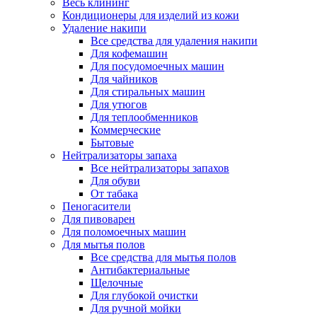
Весь клининг
Кондиционеры для изделий из кожи
Удаление накипи
Все средства для удаления накипи
Для кофемашин
Для посудомоечных машин
Для чайников
Для стиральных машин
Для утюгов
Для теплообменников
Коммерческие
Бытовые
Нейтрализаторы запаха
Все нейтрализаторы запахов
Для обуви
От табака
Пеногасители
Для пивоварен
Для поломоечных машин
Для мытья полов
Все средства для мытья полов
Антибактериальные
Щелочные
Для глубокой очистки
Для ручной мойки