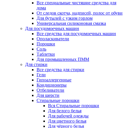
Все специальные чистящие средства для
дома
От следов скотча, надписей, полос от обуви
Для бутылей с узким горлом
Универсальная силиконовая смазка
Для посудомоечных машин
Все средства для посудомоечных машин
Ополаскиватели
Порошки
Соль
Таблетки
Для промышленных ПММ
Для стирки
Все средства для стирки
Гели
Гипоаллергенные
Кондиционеры
Отбеливатели
Для шерсти
Стиральные порошки
Вся Стиральные порошки
Для белого белья
Для рабочей одежды
Для цветного белья
Для чёрного белья