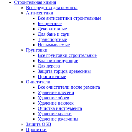
Строительная химия
Все средства для ремонта
Антисептики
Все антисептики строительные
Бесцветные
Декоративные
Для бань и саун
Транспортные
Невымываемые
Грунтовки
Все грунтовки строительные
Влагоизолирующие
Для дерева
Защита торцов древесины
Пропиточные
Очистители
Все очистители после ремонта
Удаление плесени
Удаление обоев
Удаление наклеек
Очистка инструмента
Удаление краски
Удаление ржавчины
Защита OSB
Пропитки