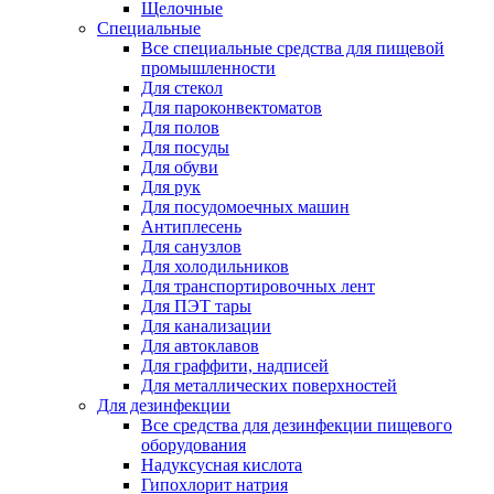
Щелочные
Специальные
Все специальные средства для пищевой
промышленности
Для стекол
Для пароконвектоматов
Для полов
Для посуды
Для обуви
Для рук
Для посудомоечных машин
Антиплесень
Для санузлов
Для холодильников
Для транспортировочных лент
Для ПЭТ тары
Для канализации
Для автоклавов
Для граффити, надписей
Для металлических поверхностей
Для дезинфекции
Все средства для дезинфекции пищевого
оборудования
Надуксусная кислота
Гипохлорит натрия