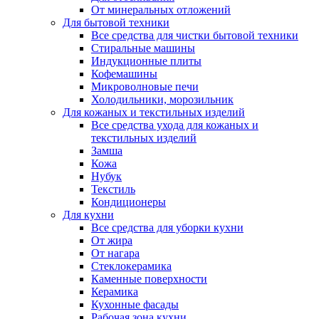
От минеральных отложений
Для бытовой техники
Все средства для чистки бытовой техники
Стиральные машины
Индукционные плиты
Кофемашины
Микроволновые печи
Холодильники, морозильник
Для кожаных и текстильных изделий
Все средства ухода для кожаных и
текстильных изделий
Замша
Кожа
Нубук
Текстиль
Кондиционеры
Для кухни
Все средства для уборки кухни
От жира
От нагара
Стеклокерамика
Каменные поверхности
Керамика
Кухонные фасады
Рабочая зона кухни