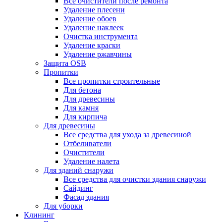
Все очистители после ремонта
Удаление плесени
Удаление обоев
Удаление наклеек
Очистка инструмента
Удаление краски
Удаление ржавчины
Защита OSB
Пропитки
Все пропитки строительные
Для бетона
Для древесины
Для камня
Для кирпича
Для древесины
Все средства для ухода за древесиной
Отбеливатели
Очистители
Удаление налета
Для зданий снаружи
Все средства для очистки здания снаружи
Сайдинг
Фасад здания
Для уборки
Клининг