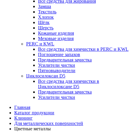
Все средства для жирования
Замша
Текстиль
Хлопок
Шёлк
Шерсть
Кожаные изделия
Меховые изделия
PERC и KWL
Все средства для химчистки в PERC и KWL
Поглощение запахов
Предварительная зачистка
Усилители чистки
Пятновыводители
Циклосилоксан D5
Все средства для химчистки в
Циклосилоксане D5
Предварительная зачистка
Усилители чистки
Главная
Каталог продукции
Клининг
Для металлических поверхностей
Цветные металлы