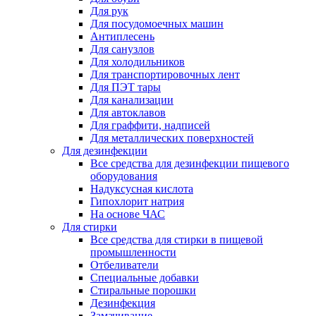
Для рук
Для посудомоечных машин
Антиплесень
Для санузлов
Для холодильников
Для транспортировочных лент
Для ПЭТ тары
Для канализации
Для автоклавов
Для граффити, надписей
Для металлических поверхностей
Для дезинфекции
Все средства для дезинфекции пищевого
оборудования
Надуксусная кислота
Гипохлорит натрия
На основе ЧАС
Для стирки
Все средства для стирки в пищевой
промышленности
Отбеливатели
Специальные добавки
Стиральные порошки
Дезинфекция
Замачивание