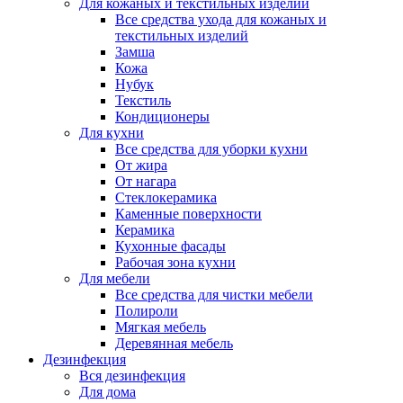
Для кожаных и текстильных изделий
Все средства ухода для кожаных и
текстильных изделий
Замша
Кожа
Нубук
Текстиль
Кондиционеры
Для кухни
Все средства для уборки кухни
От жира
От нагара
Стеклокерамика
Каменные поверхности
Керамика
Кухонные фасады
Рабочая зона кухни
Для мебели
Все средства для чистки мебели
Полироли
Мягкая мебель
Деревянная мебель
Дезинфекция
Вся дезинфекция
Для дома