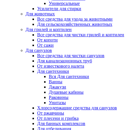
Универсальные
Усилители для стирки
Для животных
Все средства для ухода за животными
Для сельскохозяйственных животных
Для грилей и коптилен
Все средства для чистки грилей и коптилен
От копоти
От сажи
Для санузлов
Все средства для чистки санузлов
Для канализационных труб
От известкового налета
Для сантехники
Вся Для сантехники
Ванны
Джакузи
Душевые кабины
Раковины
Унитазы
Хлорсодержащие средства для санузлов
От ржавчины
От плесени и грибка
Для банных комплексов
Для отбеливания