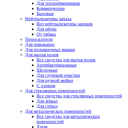
Для теплообменников
Коммерческие
Бытовые
Нейтрализаторы запаха
Все нейтрализаторы запахов
Для обуви
От табака
Пеногасители
Для пивоварен
Для поломоечных машин
Для мытья полов
Все средства для мытья полов
Антибактериальные
Щелочные
Для глубокой очистки
Для ручной мойки
С хлором
Для стеклянных поверхностей
Все средства для стеклянных поверхностей
Для зеркал
Для стёкол
Для металлических поверхностей
Все средства для металлических
поверхностей
Хром