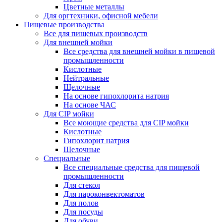
Цветные металлы
Для оргтехники, офисной мебели
Пищевые производства
Все для пищевых производств
Для внешней мойки
Все средства для внешней мойки в пищевой
промышленности
Кислотные
Нейтральные
Щелочные
На основе гипохлорита натрия
На основе ЧАС
Для CIP мойки
Все моющие средства для CIP мойки
Кислотные
Гипохлорит натрия
Щелочные
Специальные
Все специальные средства для пищевой
промышленности
Для стекол
Для пароконвектоматов
Для полов
Для посуды
Для обуви