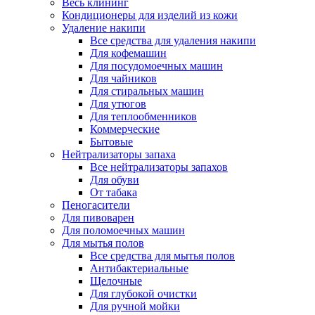
Весь клининг
Кондиционеры для изделий из кожи
Удаление накипи
Все средства для удаления накипи
Для кофемашин
Для посудомоечных машин
Для чайников
Для стиральных машин
Для утюгов
Для теплообменников
Коммерческие
Бытовые
Нейтрализаторы запаха
Все нейтрализаторы запахов
Для обуви
От табака
Пеногасители
Для пивоварен
Для поломоечных машин
Для мытья полов
Все средства для мытья полов
Антибактериальные
Щелочные
Для глубокой очистки
Для ручной мойки