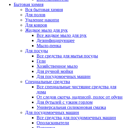
Бытовая химия
Вся бытовая химия
Для полов
Удаление накипи
Для ковров
Жидкое мыло для рук
Все жидкое мыло для рук
Дезинфицирующее
Мыло-пенка
Для посуды
Все средства для мытья посуды
Гели
Хозяйственное мыло
Для ручной мойки
Для посудомоечных машин
Специальные средства
Все специальные чистящие средства для
дома
От следов скотча, надписей, полос от обуви
Для бутылей с узким горлом
Универсальная силиконовая смазка
Для посудомоечных машин
Все средства для посудомоечных машин
Ополаскиватели
Порошки