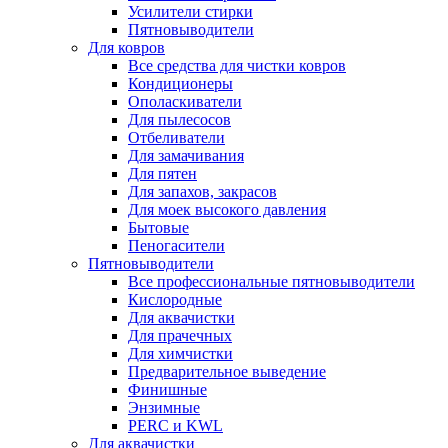
Усилители стирки
Пятновыводители
Для ковров
Все средства для чистки ковров
Кондиционеры
Ополаскиватели
Для пылесосов
Отбеливатели
Для замачивания
Для пятен
Для запахов, закрасов
Для моек высокого давления
Бытовые
Пеногасители
Пятновыводители
Все профессиональные пятновыводители
Кислородные
Для аквачистки
Для прачечных
Для химчистки
Предварительное выведение
Финишные
Энзимные
PERC и KWL
Для аквачистки