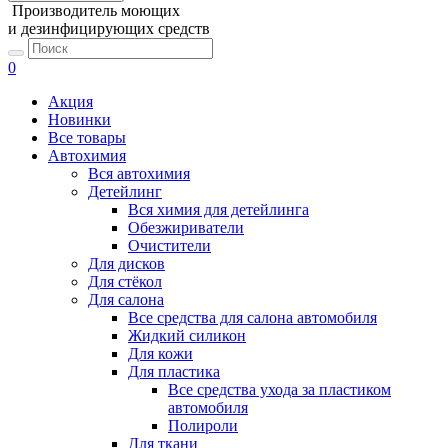
Производитель моющих
и дезинфицирующих средств
0
Акция
Новинки
Все товары
Автохимия
Вся автохимия
Детейлинг
Вся химия для детейлинга
Обезжириватели
Очистители
Для дисков
Для стёкол
Для салона
Все средства для салона автомобиля
Жидкий силикон
Для кожи
Для пластика
Все средства ухода за пластиком
автомобиля
Полироли
Для ткани