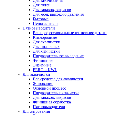
Для замачивания
Для пятен
Для запахов, закрасов
Для моек высокого давления
Бытовые
Пеногасители
Пятновыводители
Все профессиональные пятновыводители
Кислородные
Для аквачистки
Для прачечных
Для химчистки
Предварительное выведение
Финишные
Энзимные
PERC и KWL
Для аквачистки
Все средства для аквачистки
Жирование
Основной процесс
Предварительная зачистка
Для запахов, закрасов
Финишная обработка
Пятновыводители
Для жирования