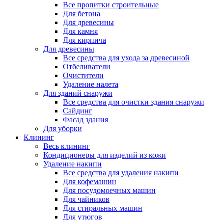
Все пропитки строительные
Для бетона
Для древесины
Для камня
Для кирпича
Для древесины
Все средства для ухода за древесиной
Отбеливатели
Очистители
Удаление налета
Для зданий снаружи
Все средства для очистки здания снаружи
Сайдинг
Фасад здания
Для уборки
Клининг
Весь клининг
Кондиционеры для изделий из кожи
Удаление накипи
Все средства для удаления накипи
Для кофемашин
Для посудомоечных машин
Для чайников
Для стиральных машин
Для утюгов