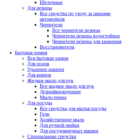
Щелочные
Для резины
Все средства по уходу за шинами
автомобиля
Чернители
Все чернители резины
Чернители резины водостойкие
Чернители резины для хранения
Восстановители
Бытовая химия
Вся бытовая химия
Для полов
Удаление накипи
Для ковров
Жидкое мыло для рук
Все жидкое мыло для рук
Дезинфицирующее
Мыло-пенка
Для посуды
Все средства для мытья посуды
Гели
Хозяйственное мыло
Для ручной мойки
Для посудомоечных машин
Специальные средства