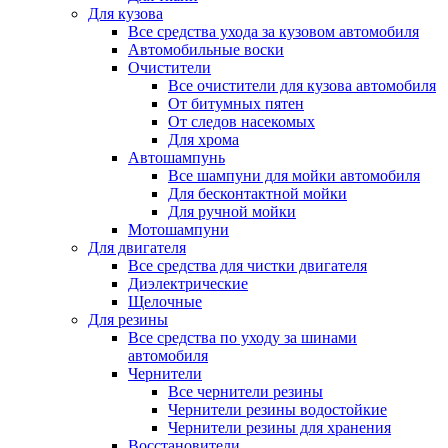
Для кузова
Все средства ухода за кузовом автомобиля
Автомобильные воски
Очистители
Все очистители для кузова автомобиля
От битумных пятен
От следов насекомых
Для хрома
Автошампунь
Все шампуни для мойки автомобиля
Для бесконтактной мойки
Для ручной мойки
Мотошампуни
Для двигателя
Все средства для чистки двигателя
Диэлектрические
Щелочные
Для резины
Все средства по уходу за шинами
автомобиля
Чернители
Все чернители резины
Чернители резины водостойкие
Чернители резины для хранения
Восстановители