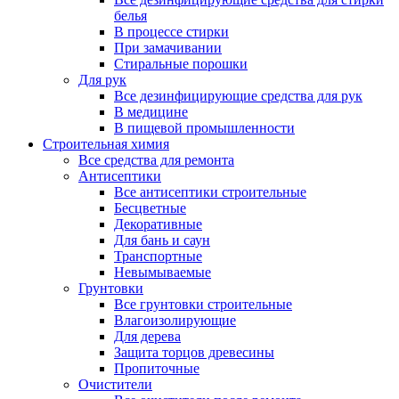
белья
В процессе стирки
При замачивании
Стиральные порошки
Для рук
Все дезинфицирующие средства для рук
В медицине
В пищевой промышленности
Строительная химия
Все средства для ремонта
Антисептики
Все антисептики строительные
Бесцветные
Декоративные
Для бань и саун
Транспортные
Невымываемые
Грунтовки
Все грунтовки строительные
Влагоизолирующие
Для дерева
Защита торцов древесины
Пропиточные
Очистители