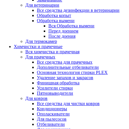
Для ветеринарии
Все средства дезинфекции в ветеринарии
Обработка копыт
Обработка вымени
Вся Обработка вымени
Перед доением
После доения
Для термокамер
Химчистки и прачечные
Вся химчистка и прачечная
Для прачечных
Все средства для прачечных
Дополнительные отбеливатели
Основная технология стирки PLEX
Удаление запахов и закрасов
Финишная обработка
Усилители стирки
Пятновыводители
Для ковров
Все средства для чистки ковров
Кондиционеры
Ополаскиватели
Для пылесосов
Отбеливатели