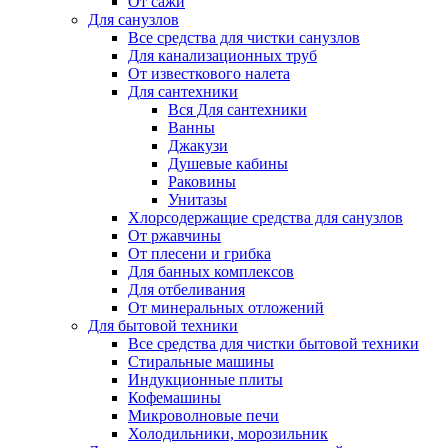
От сажи
Для санузлов
Все средства для чистки санузлов
Для канализационных труб
От известкового налета
Для сантехники
Вся Для сантехники
Ванны
Джакузи
Душевые кабины
Раковины
Унитазы
Хлорсодержащие средства для санузлов
От ржавчины
От плесени и грибка
Для банных комплексов
Для отбеливания
От минеральных отложений
Для бытовой техники
Все средства для чистки бытовой техники
Стиральные машины
Индукционные плиты
Кофемашины
Микроволновые печи
Холодильники, морозильник