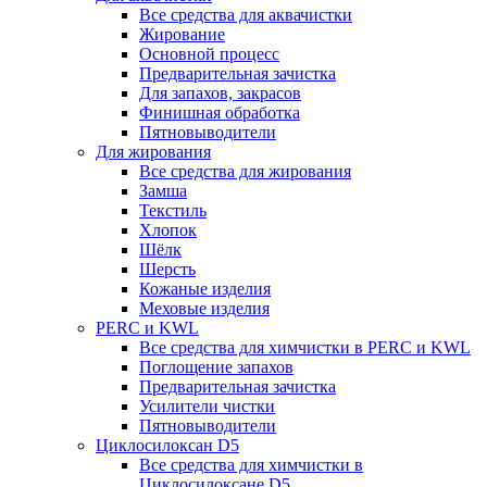
Все средства для аквачистки
Жирование
Основной процесс
Предварительная зачистка
Для запахов, закрасов
Финишная обработка
Пятновыводители
Для жирования
Все средства для жирования
Замша
Текстиль
Хлопок
Шёлк
Шерсть
Кожаные изделия
Меховые изделия
PERC и KWL
Все средства для химчистки в PERC и KWL
Поглощение запахов
Предварительная зачистка
Усилители чистки
Пятновыводители
Циклосилоксан D5
Все средства для химчистки в
Циклосилоксане D5