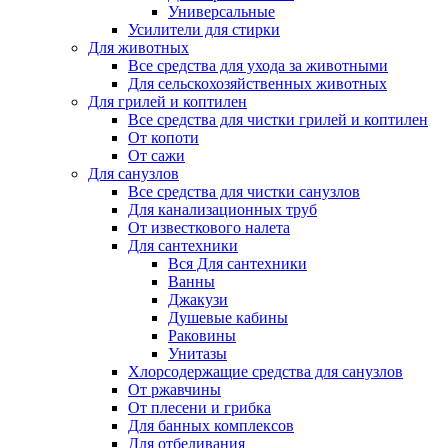
Универсальные
Усилители для стирки
Для животных
Все средства для ухода за животными
Для сельскохозяйственных животных
Для грилей и коптилен
Все средства для чистки грилей и коптилен
От копоти
От сажи
Для санузлов
Все средства для чистки санузлов
Для канализационных труб
От известкового налета
Для сантехники
Вся Для сантехники
Ванны
Джакузи
Душевые кабины
Раковины
Унитазы
Хлорсодержащие средства для санузлов
От ржавчины
От плесени и грибка
Для банных комплексов
Для отбеливания