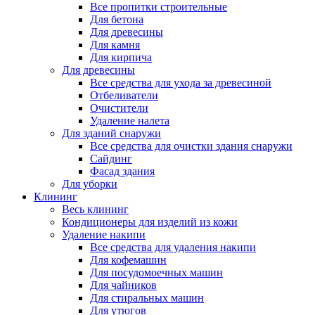
Все пропитки строительные
Для бетона
Для древесины
Для камня
Для кирпича
Для древесины
Все средства для ухода за древесиной
Отбеливатели
Очистители
Удаление налета
Для зданий снаружи
Все средства для очистки здания снаружи
Сайдинг
Фасад здания
Для уборки
Клининг
Весь клининг
Кондиционеры для изделий из кожи
Удаление накипи
Все средства для удаления накипи
Для кофемашин
Для посудомоечных машин
Для чайников
Для стиральных машин
Для утюгов