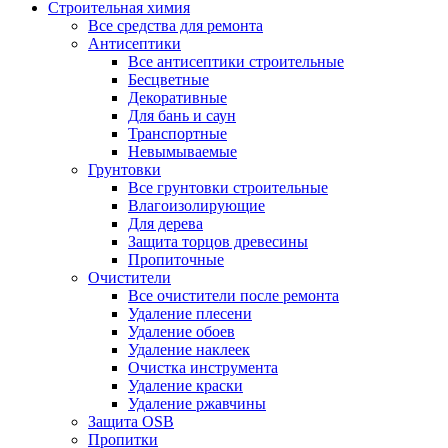
Строительная химия
Все средства для ремонта
Антисептики
Все антисептики строительные
Бесцветные
Декоративные
Для бань и саун
Транспортные
Невымываемые
Грунтовки
Все грунтовки строительные
Влагоизолирующие
Для дерева
Защита торцов древесины
Пропиточные
Очистители
Все очистители после ремонта
Удаление плесени
Удаление обоев
Удаление наклеек
Очистка инструмента
Удаление краски
Удаление ржавчины
Защита OSB
Пропитки