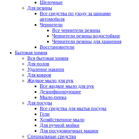
Щелочные
Для резины
Все средства по уходу за шинами
автомобиля
Чернители
Все чернители резины
Чернители резины водостойкие
Чернители резины для хранения
Восстановители
Бытовая химия
Вся бытовая химия
Для полов
Удаление накипи
Для ковров
Жидкое мыло для рук
Все жидкое мыло для рук
Дезинфицирующее
Мыло-пенка
Для посуды
Все средства для мытья посуды
Гели
Хозяйственное мыло
Для ручной мойки
Для посудомоечных машин
Специальные средства