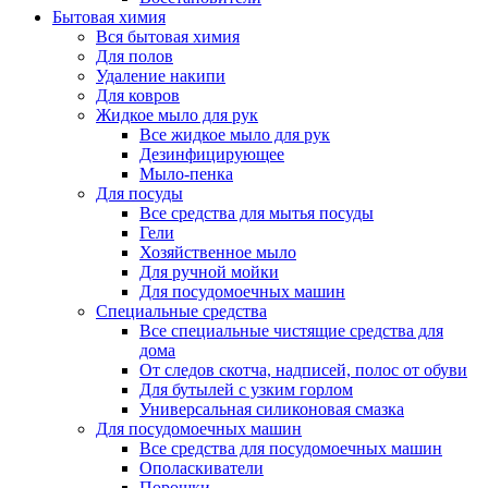
Бытовая химия
Вся бытовая химия
Для полов
Удаление накипи
Для ковров
Жидкое мыло для рук
Все жидкое мыло для рук
Дезинфицирующее
Мыло-пенка
Для посуды
Все средства для мытья посуды
Гели
Хозяйственное мыло
Для ручной мойки
Для посудомоечных машин
Специальные средства
Все специальные чистящие средства для
дома
От следов скотча, надписей, полос от обуви
Для бутылей с узким горлом
Универсальная силиконовая смазка
Для посудомоечных машин
Все средства для посудомоечных машин
Ополаскиватели
Порошки