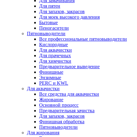
Для замачивания
Для пятен
Для запахов, закрасов
Для моек высокого давления
Бытовые
Пеногасители
Пятновыводители
Все профессиональные пятновыводители
Кислородные
Для аквачистки
Для прачечных
Для химчистки
Предварительное выведение
Финишные
Энзимные
PERC и KWL
Для аквачистки
Все средства для аквачистки
Жирование
Основной процесс
Предварительная зачистка
Для запахов, закрасов
Финишная обработка
Пятновыводители
Для жирования