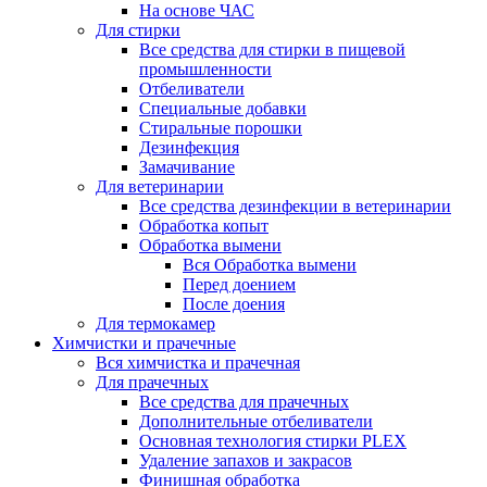
На основе ЧАС
Для стирки
Все средства для стирки в пищевой
промышленности
Отбеливатели
Специальные добавки
Стиральные порошки
Дезинфекция
Замачивание
Для ветеринарии
Все средства дезинфекции в ветеринарии
Обработка копыт
Обработка вымени
Вся Обработка вымени
Перед доением
После доения
Для термокамер
Химчистки и прачечные
Вся химчистка и прачечная
Для прачечных
Все средства для прачечных
Дополнительные отбеливатели
Основная технология стирки PLEX
Удаление запахов и закрасов
Финишная обработка