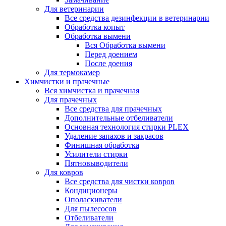
Для ветеринарии
Все средства дезинфекции в ветеринарии
Обработка копыт
Обработка вымени
Вся Обработка вымени
Перед доением
После доения
Для термокамер
Химчистки и прачечные
Вся химчистка и прачечная
Для прачечных
Все средства для прачечных
Дополнительные отбеливатели
Основная технология стирки PLEX
Удаление запахов и закрасов
Финишная обработка
Усилители стирки
Пятновыводители
Для ковров
Все средства для чистки ковров
Кондиционеры
Ополаскиватели
Для пылесосов
Отбеливатели