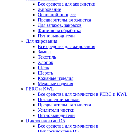
Все средства для аквачистки
Жирование
Основной процесс
Предварительная зачистка
Для запахов, закрасов
Финишная обработка
Пятновыводители
Для жирования
Все средства для жирования
Замша
Текстиль
Хлопок
Шёлк
Шерсть
Кожаные изделия
Меховые изделия
PERC и KWL
Все средства для химчистки в PERC и KWL
Поглощение запахов
Предварительная зачистка
Усилители чистки
Пятновыводители
Циклосилоксан D5
Все средства для химчистки в
Циклосилоксане D5