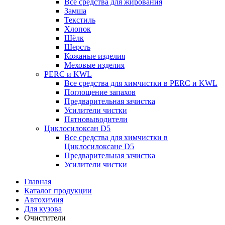
Все средства для жирования
Замша
Текстиль
Хлопок
Шёлк
Шерсть
Кожаные изделия
Меховые изделия
PERC и KWL
Все средства для химчистки в PERC и KWL
Поглощение запахов
Предварительная зачистка
Усилители чистки
Пятновыводители
Циклосилоксан D5
Все средства для химчистки в
Циклосилоксане D5
Предварительная зачистка
Усилители чистки
Главная
Каталог продукции
Автохимия
Для кузова
Очистители