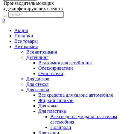
Производитель моющих
и дезинфицирующих средств
0
Акция
Новинки
Все товары
Автохимия
Вся автохимия
Детейлинг
Вся химия для детейлинга
Обезжириватели
Очистители
Для дисков
Для стёкол
Для салона
Все средства для салона автомобиля
Жидкий силикон
Для кожи
Для пластика
Все средства ухода за пластиком
автомобиля
Полироли
Для ткани