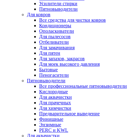
Усилители стирки
Пятновыводители
Для ковров
Все средства для чистки ковров
Кондиционеры
Ополаскиватели
Для пылесосов
Отбеливатели
Для замачивания
Для пятен
Для запахов, закрасов
Для моек высокого давления
Бытовые
Пеногасители
Пятновыводители
Все профессиональные пятновыводители
Кислородные
Для аквачистки
Для прачечных
Для химчистки
Предварительное выведение
Финишные
Энзимные
PERC и KWL
Для аквачистки