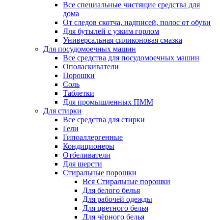
Все специальные чистящие средства для
дома
От следов скотча, надписей, полос от обуви
Для бутылей с узким горлом
Универсальная силиконовая смазка
Для посудомоечных машин
Все средства для посудомоечных машин
Ополаскиватели
Порошки
Соль
Таблетки
Для промышленных ПММ
Для стирки
Все средства для стирки
Гели
Гипоаллергенные
Кондиционеры
Отбеливатели
Для шерсти
Стиральные порошки
Вся Стиральные порошки
Для белого белья
Для рабочей одежды
Для цветного белья
Для чёрного белья