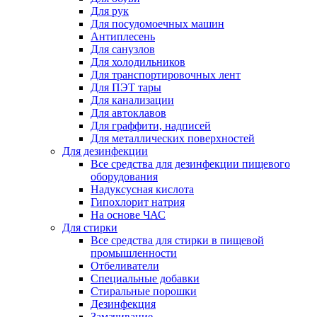
Для рук
Для посудомоечных машин
Антиплесень
Для санузлов
Для холодильников
Для транспортировочных лент
Для ПЭТ тары
Для канализации
Для автоклавов
Для граффити, надписей
Для металлических поверхностей
Для дезинфекции
Все средства для дезинфекции пищевого
оборудования
Надуксусная кислота
Гипохлорит натрия
На основе ЧАС
Для стирки
Все средства для стирки в пищевой
промышленности
Отбеливатели
Специальные добавки
Стиральные порошки
Дезинфекция
Замачивание