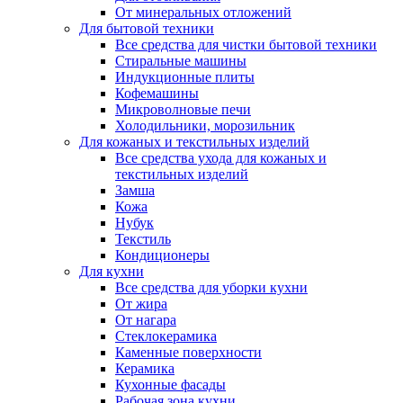
От минеральных отложений
Для бытовой техники
Все средства для чистки бытовой техники
Стиральные машины
Индукционные плиты
Кофемашины
Микроволновые печи
Холодильники, морозильник
Для кожаных и текстильных изделий
Все средства ухода для кожаных и
текстильных изделий
Замша
Кожа
Нубук
Текстиль
Кондиционеры
Для кухни
Все средства для уборки кухни
От жира
От нагара
Стеклокерамика
Каменные поверхности
Керамика
Кухонные фасады
Рабочая зона кухни