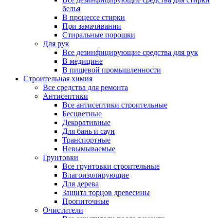
белья
В процессе стирки
При замачивании
Стиральные порошки
Для рук
Все дезинфицирующие средства для рук
В медицине
В пищевой промышленности
Строительная химия
Все средства для ремонта
Антисептики
Все антисептики строительные
Бесцветные
Декоративные
Для бань и саун
Транспортные
Невымываемые
Грунтовки
Все грунтовки строительные
Влагоизолирующие
Для дерева
Защита торцов древесины
Пропиточные
Очистители