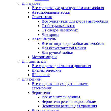
Для кузова
Все средства ухода за кузовом автомобиля
Автомобильные воски
Очистители
Все очистители для кузова автомобиля
От битумных пятен
От следов насекомых
Для хрома
Автошампунь
Все шампуни для мойки автомобиля
Для бесконтактной мойки
Для ручной мойки
Мотошампуни
Для двигателя
Все средства для чистки двигателя
Диэлектрические
Щелочные
Для резины
Все средства по уходу за шинами
автомобиля
Чернители
Все чернители резины
Чернители резины водостойкие
Чернители резины для хранения
Восстановители