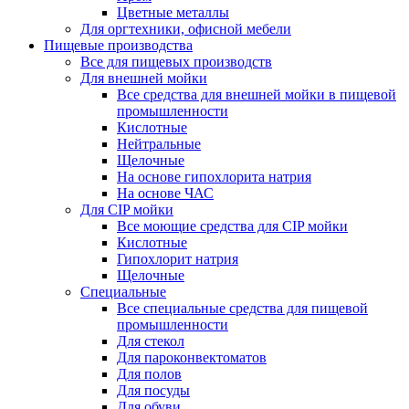
Цветные металлы
Для оргтехники, офисной мебели
Пищевые производства
Все для пищевых производств
Для внешней мойки
Все средства для внешней мойки в пищевой
промышленности
Кислотные
Нейтральные
Щелочные
На основе гипохлорита натрия
На основе ЧАС
Для CIP мойки
Все моющие средства для CIP мойки
Кислотные
Гипохлорит натрия
Щелочные
Специальные
Все специальные средства для пищевой
промышленности
Для стекол
Для пароконвектоматов
Для полов
Для посуды
Для обуви