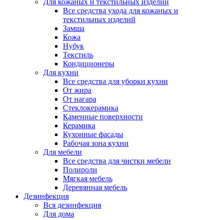
Для кожаных и текстильных изделий
Все средства ухода для кожаных и
текстильных изделий
Замша
Кожа
Нубук
Текстиль
Кондиционеры
Для кухни
Все средства для уборки кухни
От жира
От нагара
Стеклокерамика
Каменные поверхности
Керамика
Кухонные фасады
Рабочая зона кухни
Для мебели
Все средства для чистки мебели
Полироли
Мягкая мебель
Деревянная мебель
Дезинфекция
Вся дезинфекция
Для дома