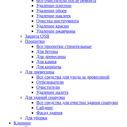
Все очистители после ремонта
Удаление плесени
Удаление обоев
Удаление наклеек
Очистка инструмента
Удаление краски
Удаление ржавчины
Защита OSB
Пропитки
Все пропитки строительные
Для бетона
Для древесины
Для камня
Для кирпича
Для древесины
Все средства для ухода за древесиной
Отбеливатели
Очистители
Удаление налета
Для зданий снаружи
Все средства для очистки здания снаружи
Сайдинг
Фасад здания
Для уборки
Клининг