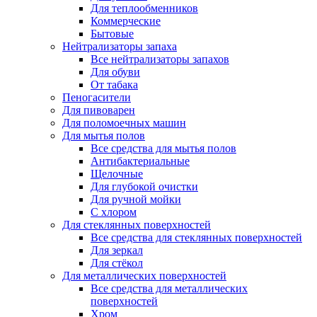
Для теплообменников
Коммерческие
Бытовые
Нейтрализаторы запаха
Все нейтрализаторы запахов
Для обуви
От табака
Пеногасители
Для пивоварен
Для поломоечных машин
Для мытья полов
Все средства для мытья полов
Антибактериальные
Щелочные
Для глубокой очистки
Для ручной мойки
С хлором
Для стеклянных поверхностей
Все средства для стеклянных поверхностей
Для зеркал
Для стёкол
Для металлических поверхностей
Все средства для металлических
поверхностей
Хром