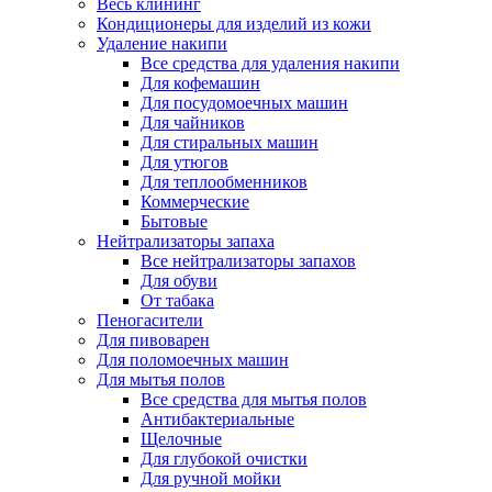
Весь клининг
Кондиционеры для изделий из кожи
Удаление накипи
Все средства для удаления накипи
Для кофемашин
Для посудомоечных машин
Для чайников
Для стиральных машин
Для утюгов
Для теплообменников
Коммерческие
Бытовые
Нейтрализаторы запаха
Все нейтрализаторы запахов
Для обуви
От табака
Пеногасители
Для пивоварен
Для поломоечных машин
Для мытья полов
Все средства для мытья полов
Антибактериальные
Щелочные
Для глубокой очистки
Для ручной мойки