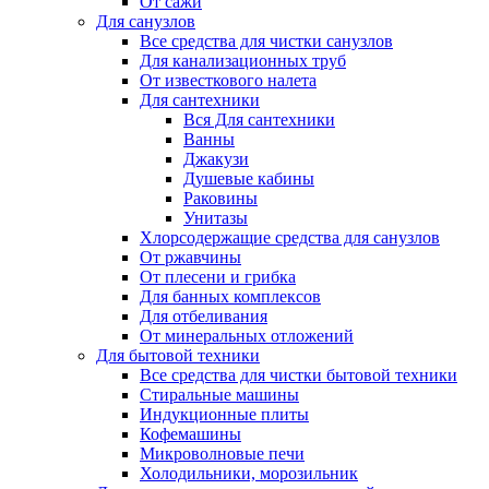
От сажи
Для санузлов
Все средства для чистки санузлов
Для канализационных труб
От известкового налета
Для сантехники
Вся Для сантехники
Ванны
Джакузи
Душевые кабины
Раковины
Унитазы
Хлорсодержащие средства для санузлов
От ржавчины
От плесени и грибка
Для банных комплексов
Для отбеливания
От минеральных отложений
Для бытовой техники
Все средства для чистки бытовой техники
Стиральные машины
Индукционные плиты
Кофемашины
Микроволновые печи
Холодильники, морозильник