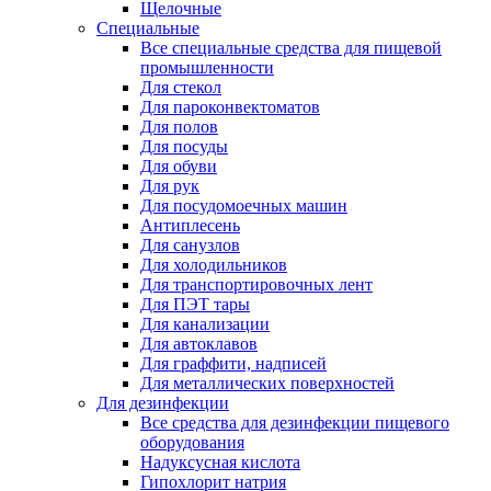
Щелочные
Специальные
Все специальные средства для пищевой
промышленности
Для стекол
Для пароконвектоматов
Для полов
Для посуды
Для обуви
Для рук
Для посудомоечных машин
Антиплесень
Для санузлов
Для холодильников
Для транспортировочных лент
Для ПЭТ тары
Для канализации
Для автоклавов
Для граффити, надписей
Для металлических поверхностей
Для дезинфекции
Все средства для дезинфекции пищевого
оборудования
Надуксусная кислота
Гипохлорит натрия