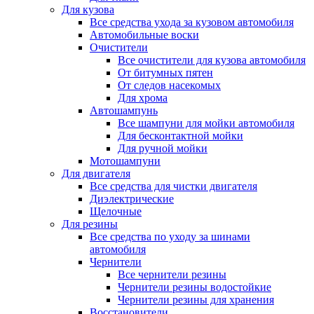
Для кузова
Все средства ухода за кузовом автомобиля
Автомобильные воски
Очистители
Все очистители для кузова автомобиля
От битумных пятен
От следов насекомых
Для хрома
Автошампунь
Все шампуни для мойки автомобиля
Для бесконтактной мойки
Для ручной мойки
Мотошампуни
Для двигателя
Все средства для чистки двигателя
Диэлектрические
Щелочные
Для резины
Все средства по уходу за шинами
автомобиля
Чернители
Все чернители резины
Чернители резины водостойкие
Чернители резины для хранения
Восстановители