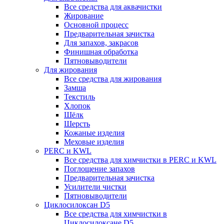
Все средства для аквачистки
Жирование
Основной процесс
Предварительная зачистка
Для запахов, закрасов
Финишная обработка
Пятновыводители
Для жирования
Все средства для жирования
Замша
Текстиль
Хлопок
Шёлк
Шерсть
Кожаные изделия
Меховые изделия
PERC и KWL
Все средства для химчистки в PERC и KWL
Поглощение запахов
Предварительная зачистка
Усилители чистки
Пятновыводители
Циклосилоксан D5
Все средства для химчистки в
Циклосилоксане D5