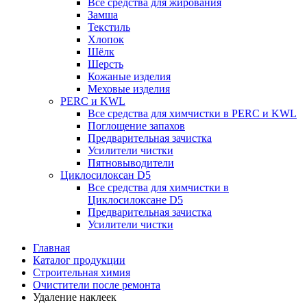
Все средства для жирования
Замша
Текстиль
Хлопок
Шёлк
Шерсть
Кожаные изделия
Меховые изделия
PERC и KWL
Все средства для химчистки в PERC и KWL
Поглощение запахов
Предварительная зачистка
Усилители чистки
Пятновыводители
Циклосилоксан D5
Все средства для химчистки в
Циклосилоксане D5
Предварительная зачистка
Усилители чистки
Главная
Каталог продукции
Строительная химия
Очистители после ремонта
Удаление наклеек