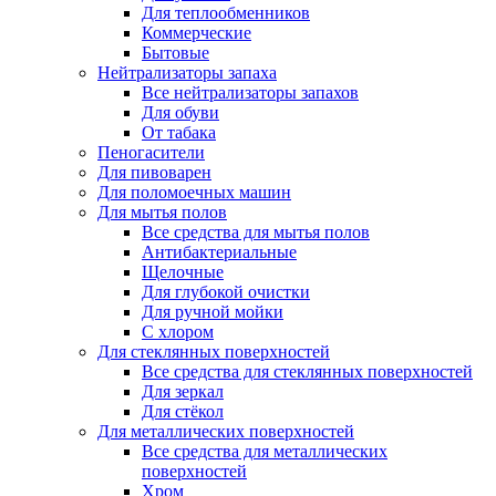
Для теплообменников
Коммерческие
Бытовые
Нейтрализаторы запаха
Все нейтрализаторы запахов
Для обуви
От табака
Пеногасители
Для пивоварен
Для поломоечных машин
Для мытья полов
Все средства для мытья полов
Антибактериальные
Щелочные
Для глубокой очистки
Для ручной мойки
С хлором
Для стеклянных поверхностей
Все средства для стеклянных поверхностей
Для зеркал
Для стёкол
Для металлических поверхностей
Все средства для металлических
поверхностей
Хром