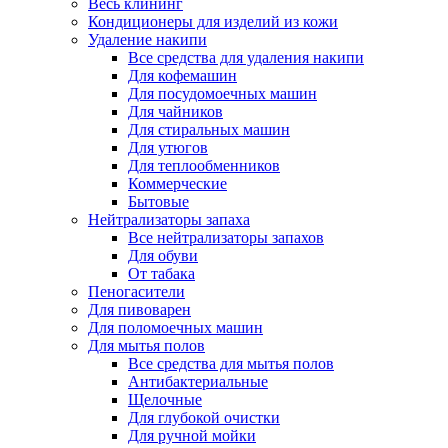
Весь клининг
Кондиционеры для изделий из кожи
Удаление накипи
Все средства для удаления накипи
Для кофемашин
Для посудомоечных машин
Для чайников
Для стиральных машин
Для утюгов
Для теплообменников
Коммерческие
Бытовые
Нейтрализаторы запаха
Все нейтрализаторы запахов
Для обуви
От табака
Пеногасители
Для пивоварен
Для поломоечных машин
Для мытья полов
Все средства для мытья полов
Антибактериальные
Щелочные
Для глубокой очистки
Для ручной мойки