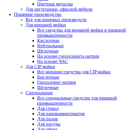
Цветные металлы
Для оргтехники, офисной мебели
Пищевые производства
Все для пищевых производств
Для внешней мойки
Все средства для внешней мойки в пищевой
промышленности
Кислотные
Нейтральные
Щелочные
На основе гипохлорита натрия
На основе ЧАС
Для CIP мойки
Все моющие средства для CIP мойки
Кислотные
Гипохлорит натрия
Щелочные
Специальные
Все специальные средства для пищевой
промышленности
Для стекол
Для пароконвектоматов
Для полов
Для посуды
Для обуви