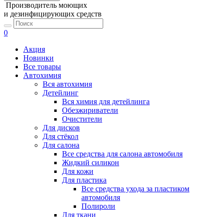
Производитель моющих
и дезинфицирующих средств
0
Акция
Новинки
Все товары
Автохимия
Вся автохимия
Детейлинг
Вся химия для детейлинга
Обезжириватели
Очистители
Для дисков
Для стёкол
Для салона
Все средства для салона автомобиля
Жидкий силикон
Для кожи
Для пластика
Все средства ухода за пластиком
автомобиля
Полироли
Для ткани