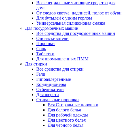
Все специальные чистящие средства для
дома
От следов скотча, надписей, полос от обуви
Для бутылей с узким горлом
Универсальная силиконовая смазка
Для посудомоечных машин
Все средства для посудомоечных машин
Ополаскиватели
Порошки
Соль
Таблетки
Для промышленных ПММ
Для стирки
Все средства для стирки
Гели
Гипоаллергенные
Кондиционеры
Отбеливатели
Для шерсти
Стиральные порошки
Вся Стиральные порошки
Для белого белья
Для рабочей одежды
Для цветного белья
Для чёрного белья