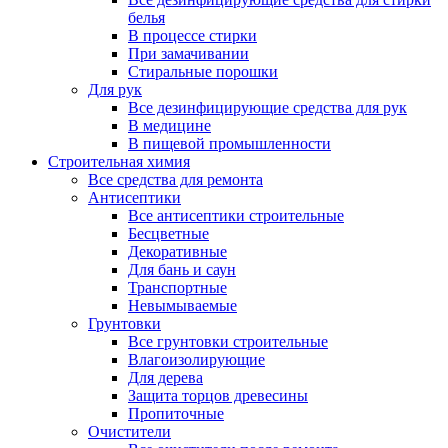
белья
В процессе стирки
При замачивании
Стиральные порошки
Для рук
Все дезинфицирующие средства для рук
В медицине
В пищевой промышленности
Строительная химия
Все средства для ремонта
Антисептики
Все антисептики строительные
Бесцветные
Декоративные
Для бань и саун
Транспортные
Невымываемые
Грунтовки
Все грунтовки строительные
Влагоизолирующие
Для дерева
Защита торцов древесины
Пропиточные
Очистители