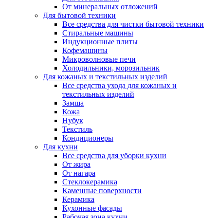
От минеральных отложений
Для бытовой техники
Все средства для чистки бытовой техники
Стиральные машины
Индукционные плиты
Кофемашины
Микроволновые печи
Холодильники, морозильник
Для кожаных и текстильных изделий
Все средства ухода для кожаных и
текстильных изделий
Замша
Кожа
Нубук
Текстиль
Кондиционеры
Для кухни
Все средства для уборки кухни
От жира
От нагара
Стеклокерамика
Каменные поверхности
Керамика
Кухонные фасады
Рабочая зона кухни