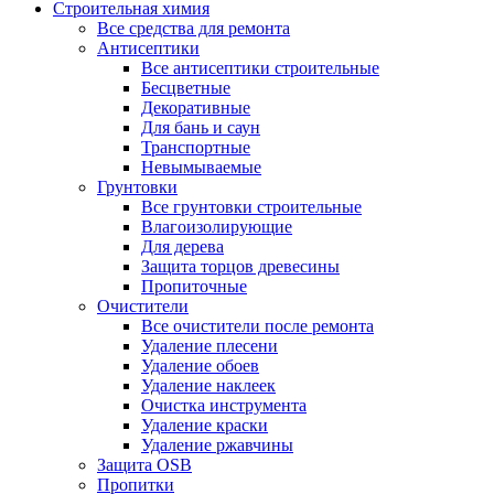
Строительная химия
Все средства для ремонта
Антисептики
Все антисептики строительные
Бесцветные
Декоративные
Для бань и саун
Транспортные
Невымываемые
Грунтовки
Все грунтовки строительные
Влагоизолирующие
Для дерева
Защита торцов древесины
Пропиточные
Очистители
Все очистители после ремонта
Удаление плесени
Удаление обоев
Удаление наклеек
Очистка инструмента
Удаление краски
Удаление ржавчины
Защита OSB
Пропитки