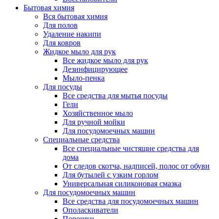
Бытовая химия
Вся бытовая химия
Для полов
Удаление накипи
Для ковров
Жидкое мыло для рук
Все жидкое мыло для рук
Дезинфицирующее
Мыло-пенка
Для посуды
Все средства для мытья посуды
Гели
Хозяйственное мыло
Для ручной мойки
Для посудомоечных машин
Специальные средства
Все специальные чистящие средства для
дома
От следов скотча, надписей, полос от обуви
Для бутылей с узким горлом
Универсальная силиконовая смазка
Для посудомоечных машин
Все средства для посудомоечных машин
Ополаскиватели
Порошки