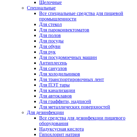
Щелочные
Специальные
Все специальные средства для пищевой
промышленности
Для стекол
Для пароконвектоматов
Для полов
Для посуды
Для обуви
Для рук
Для посудомоечных машин
Антиплесень
Для санузлов
Для холодильников
Для транспортировочных лент
Для ПЭТ тары
Для канализации
Для автоклавов
Для граффити, надписей
Для металлических поверхностей
Для дезинфекции
Все средства для дезинфекции пищевого
оборудования
Надуксусная кислота
Гипохлорит натрия