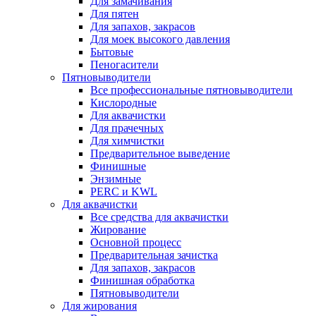
Для замачивания
Для пятен
Для запахов, закрасов
Для моек высокого давления
Бытовые
Пеногасители
Пятновыводители
Все профессиональные пятновыводители
Кислородные
Для аквачистки
Для прачечных
Для химчистки
Предварительное выведение
Финишные
Энзимные
PERC и KWL
Для аквачистки
Все средства для аквачистки
Жирование
Основной процесс
Предварительная зачистка
Для запахов, закрасов
Финишная обработка
Пятновыводители
Для жирования