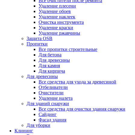
Все очистители после ремонта
Удаление плесени
Удаление обоев
Удаление наклеек
Очистка инструмента
Удаление краски
Удаление ржавчины
Защита OSB
Пропитки
Все пропитки строительные
Для бетона
Для древесины
Для камня
Для кирпича
Для древесины
Все средства для ухода за древесиной
Отбеливатели
Очистители
Удаление налета
Для зданий снаружи
Все средства для очистки здания снаружи
Сайдинг
Фасад здания
Для уборки
Клининг