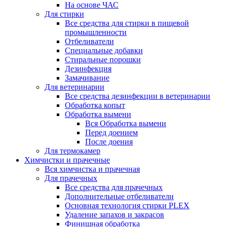
На основе ЧАС
Для стирки
Все средства для стирки в пищевой
промышленности
Отбеливатели
Специальные добавки
Стиральные порошки
Дезинфекция
Замачивание
Для ветеринарии
Все средства дезинфекции в ветеринарии
Обработка копыт
Обработка вымени
Вся Обработка вымени
Перед доением
После доения
Для термокамер
Химчистки и прачечные
Вся химчистка и прачечная
Для прачечных
Все средства для прачечных
Дополнительные отбеливатели
Основная технология стирки PLEX
Удаление запахов и закрасов
Финишная обработка