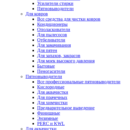
Усилители стирки
Пятновыводители
Для ковров
Все средства для чистки ковров
Кондиционеры
Ополаскиватели
Для пылесосов
Отбеливатели
Для замачивания
Для пятен
Для запахов, закрасов
Для моек высокого давления
Бытовые
Пеногасители
Пятновыводители
Все профессиональные пятновыводители
Кислородные
Для аквачистки
Для прачечных
Для химчистки
Предварительное выведение
Финишные
Энзимные
PERC и KWL
Для аквачистки