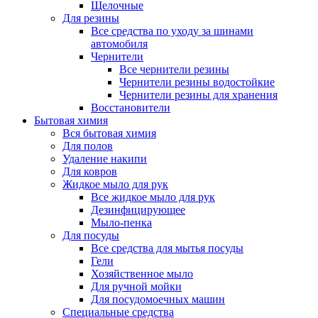
Щелочные
Для резины
Все средства по уходу за шинами
автомобиля
Чернители
Все чернители резины
Чернители резины водостойкие
Чернители резины для хранения
Восстановители
Бытовая химия
Вся бытовая химия
Для полов
Удаление накипи
Для ковров
Жидкое мыло для рук
Все жидкое мыло для рук
Дезинфицирующее
Мыло-пенка
Для посуды
Все средства для мытья посуды
Гели
Хозяйственное мыло
Для ручной мойки
Для посудомоечных машин
Специальные средства