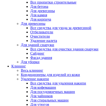
Все пропитки строительные
Для бетона
Для древесины
Для камня
Для кирпича
Для древесины
Все средства для ухода за древесиной
Отбеливатели
Очистители
Удаление налета
Для зданий снаружи
Все средства для очистки здания снаружи
Сайдинг
Фасад здания
Для уборки
Клининг
Весь клининг
Кондиционеры для изделий из кожи
Удаление накипи
Все средства для удаления накипи
Для кофемашин
Для посудомоечных машин
Для чайников
Для стиральных машин
Для утюгов