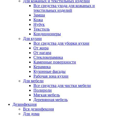
Для кожаных и текстильных изделий
Все средства ухода для кожаных и
текстильных изделий
Замша
Кожа
Нубук
Текстиль
Кондиционеры
Для кухни
Все средства для уборки кухни
От жира
От нагара
Стеклокерамика
Каменные поверхности
Керамика
Кухонные фасады
Рабочая зона кухни
Для мебели
Все средства для чистки мебели
Полироли
Мягкая мебель
Деревянная мебель
Дезинфекция
Вся дезинфекция
Для дома