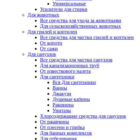
Универсальные
Усилители для стирки
Для животных
Все средства для ухода за животными
Для сельскохозяйственных животных
Для грилей и коптилен
Все средства для чистки грилей и коптилен
От копоти
От сажи
Для санузлов
Все средства для чистки санузлов
Для канализационных труб
От известкового налета
Для сантехники
Вся Для сантехники
Ванны
Джакузи
Душевые кабины
Раковины
Унитазы
Хлорсодержащие средства для санузлов
От ржавчины
От плесени и грибка
Для банных комплексов
Для отбеливания