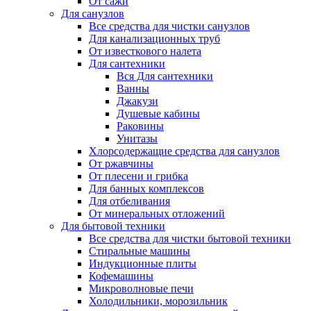
От сажи
Для санузлов
Все средства для чистки санузлов
Для канализационных труб
От известкового налета
Для сантехники
Вся Для сантехники
Ванны
Джакузи
Душевые кабины
Раковины
Унитазы
Хлорсодержащие средства для санузлов
От ржавчины
От плесени и грибка
Для банных комплексов
Для отбеливания
От минеральных отложений
Для бытовой техники
Все средства для чистки бытовой техники
Стиральные машины
Индукционные плиты
Кофемашины
Микроволновые печи
Холодильники, морозильник