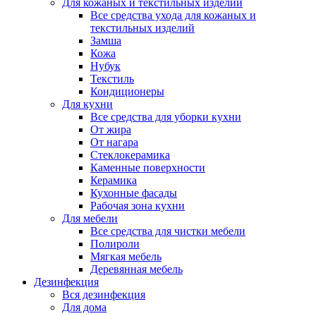
Для кожаных и текстильных изделий
Все средства ухода для кожаных и
текстильных изделий
Замша
Кожа
Нубук
Текстиль
Кондиционеры
Для кухни
Все средства для уборки кухни
От жира
От нагара
Стеклокерамика
Каменные поверхности
Керамика
Кухонные фасады
Рабочая зона кухни
Для мебели
Все средства для чистки мебели
Полироли
Мягкая мебель
Деревянная мебель
Дезинфекция
Вся дезинфекция
Для дома