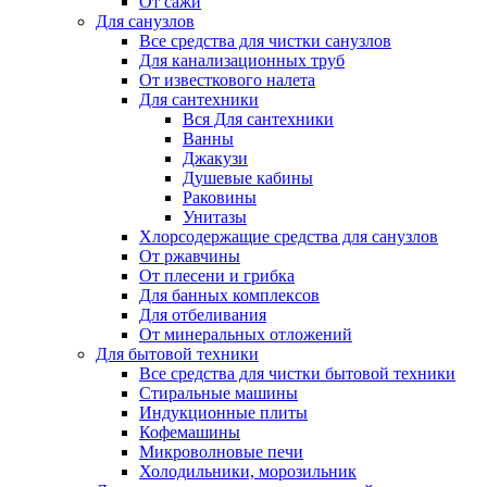
От сажи
Для санузлов
Все средства для чистки санузлов
Для канализационных труб
От известкового налета
Для сантехники
Вся Для сантехники
Ванны
Джакузи
Душевые кабины
Раковины
Унитазы
Хлорсодержащие средства для санузлов
От ржавчины
От плесени и грибка
Для банных комплексов
Для отбеливания
От минеральных отложений
Для бытовой техники
Все средства для чистки бытовой техники
Стиральные машины
Индукционные плиты
Кофемашины
Микроволновые печи
Холодильники, морозильник