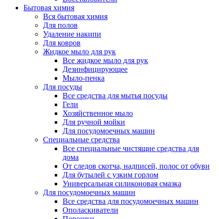
Бытовая химия
Вся бытовая химия
Для полов
Удаление накипи
Для ковров
Жидкое мыло для рук
Все жидкое мыло для рук
Дезинфицирующее
Мыло-пенка
Для посуды
Все средства для мытья посуды
Гели
Хозяйственное мыло
Для ручной мойки
Для посудомоечных машин
Специальные средства
Все специальные чистящие средства для
дома
От следов скотча, надписей, полос от обуви
Для бутылей с узким горлом
Универсальная силиконовая смазка
Для посудомоечных машин
Все средства для посудомоечных машин
Ополаскиватели
Порошки