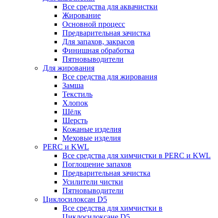
Все средства для аквачистки
Жирование
Основной процесс
Предварительная зачистка
Для запахов, закрасов
Финишная обработка
Пятновыводители
Для жирования
Все средства для жирования
Замша
Текстиль
Хлопок
Шёлк
Шерсть
Кожаные изделия
Меховые изделия
PERC и KWL
Все средства для химчистки в PERC и KWL
Поглощение запахов
Предварительная зачистка
Усилители чистки
Пятновыводители
Циклосилоксан D5
Все средства для химчистки в
Циклосилоксане D5