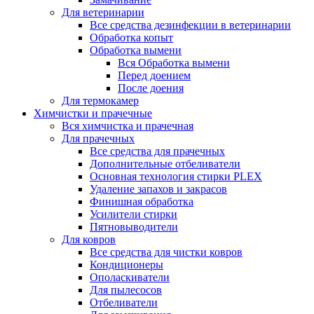
Для ветеринарии
Все средства дезинфекции в ветеринарии
Обработка копыт
Обработка вымени
Вся Обработка вымени
Перед доением
После доения
Для термокамер
Химчистки и прачечные
Вся химчистка и прачечная
Для прачечных
Все средства для прачечных
Дополнительные отбеливатели
Основная технология стирки PLEX
Удаление запахов и закрасов
Финишная обработка
Усилители стирки
Пятновыводители
Для ковров
Все средства для чистки ковров
Кондиционеры
Ополаскиватели
Для пылесосов
Отбеливатели