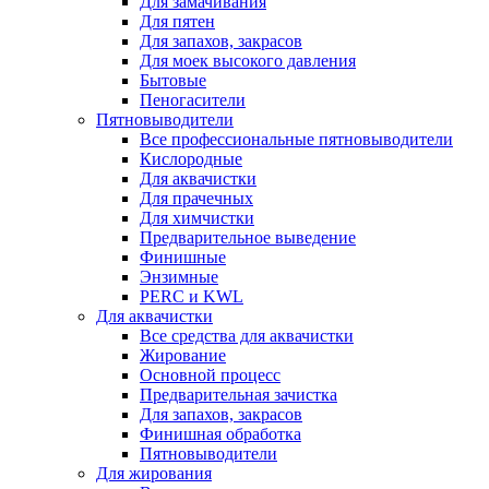
Для замачивания
Для пятен
Для запахов, закрасов
Для моек высокого давления
Бытовые
Пеногасители
Пятновыводители
Все профессиональные пятновыводители
Кислородные
Для аквачистки
Для прачечных
Для химчистки
Предварительное выведение
Финишные
Энзимные
PERC и KWL
Для аквачистки
Все средства для аквачистки
Жирование
Основной процесс
Предварительная зачистка
Для запахов, закрасов
Финишная обработка
Пятновыводители
Для жирования