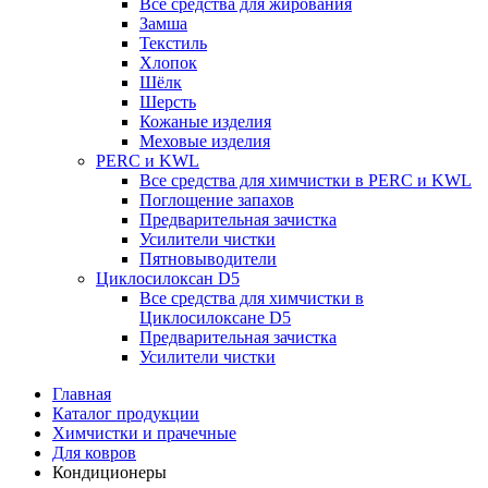
Все средства для жирования
Замша
Текстиль
Хлопок
Шёлк
Шерсть
Кожаные изделия
Меховые изделия
PERC и KWL
Все средства для химчистки в PERC и KWL
Поглощение запахов
Предварительная зачистка
Усилители чистки
Пятновыводители
Циклосилоксан D5
Все средства для химчистки в
Циклосилоксане D5
Предварительная зачистка
Усилители чистки
Главная
Каталог продукции
Химчистки и прачечные
Для ковров
Кондиционеры