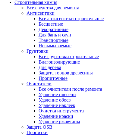
Строительная химия
Все средства для ремонта
Антисептики
Все антисептики строительные
Бесцветные
Декоративные
Для бань и саун
Транспортные
Невымываемые
Грунтовки
Все грунтовки строительные
Влагоизолирующие
Для дерева
Защита торцов древесины
Пропиточные
Очистители
Все очистители после ремонта
Удаление плесени
Удаление обоев
Удаление наклеек
Очистка инструмента
Удаление краски
Удаление ржавчины
Защита OSB
Пропитки