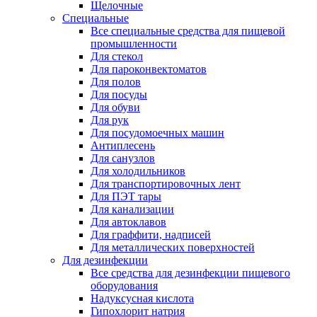
Щелочные
Специальные
Все специальные средства для пищевой
промышленности
Для стекол
Для пароконвектоматов
Для полов
Для посуды
Для обуви
Для рук
Для посудомоечных машин
Антиплесень
Для санузлов
Для холодильников
Для транспортировочных лент
Для ПЭТ тары
Для канализации
Для автоклавов
Для граффити, надписей
Для металлических поверхностей
Для дезинфекции
Все средства для дезинфекции пищевого
оборудования
Надуксусная кислота
Гипохлорит натрия