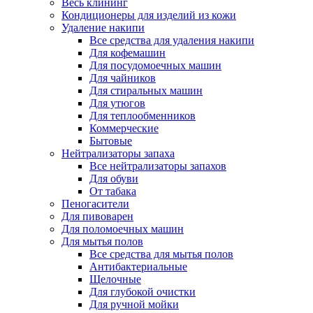
Весь клининг
Кондиционеры для изделий из кожи
Удаление накипи
Все средства для удаления накипи
Для кофемашин
Для посудомоечных машин
Для чайников
Для стиральных машин
Для утюгов
Для теплообменников
Коммерческие
Бытовые
Нейтрализаторы запаха
Все нейтрализаторы запахов
Для обуви
От табака
Пеногасители
Для пивоварен
Для поломоечных машин
Для мытья полов
Все средства для мытья полов
Антибактериальные
Щелочные
Для глубокой очистки
Для ручной мойки