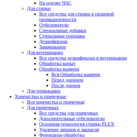
На основе ЧАС
Для стирки
Все средства для стирки в пищевой
промышленности
Отбеливатели
Специальные добавки
Стиральные порошки
Дезинфекция
Замачивание
Для ветеринарии
Все средства дезинфекции в ветеринарии
Обработка копыт
Обработка вымени
Вся Обработка вымени
Перед доением
После доения
Для термокамер
Химчистки и прачечные
Вся химчистка и прачечная
Для прачечных
Все средства для прачечных
Дополнительные отбеливатели
Основная технология стирки PLEX
Удаление запахов и закрасов
Финишная обработка