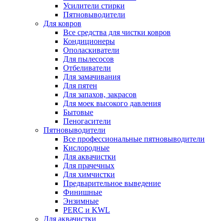
Усилители стирки
Пятновыводители
Для ковров
Все средства для чистки ковров
Кондиционеры
Ополаскиватели
Для пылесосов
Отбеливатели
Для замачивания
Для пятен
Для запахов, закрасов
Для моек высокого давления
Бытовые
Пеногасители
Пятновыводители
Все профессиональные пятновыводители
Кислородные
Для аквачистки
Для прачечных
Для химчистки
Предварительное выведение
Финишные
Энзимные
PERC и KWL
Для аквачистки