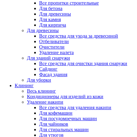
Все пропитки строительные
Для бетона
Для древесины
Для камня
Для кирпича
Для древесины
Все средства для ухода за древесиной
Отбеливатели
Очистители
Удаление налета
Для зданий снаружи
Все средства для очистки здания снаружи
Сайдинг
Фасад здания
Для уборки
Клининг
Весь клининг
Кондиционеры для изделий из кожи
Удаление накипи
Все средства для удаления накипи
Для кофемашин
Для посудомоечных машин
Для чайников
Для стиральных машин
Для утюгов