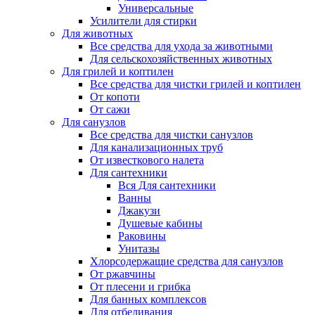
Универсальные
Усилители для стирки
Для животных
Все средства для ухода за животными
Для сельскохозяйственных животных
Для грилей и коптилен
Все средства для чистки грилей и коптилен
От копоти
От сажи
Для санузлов
Все средства для чистки санузлов
Для канализационных труб
От известкового налета
Для сантехники
Вся Для сантехники
Ванны
Джакузи
Душевые кабины
Раковины
Унитазы
Хлорсодержащие средства для санузлов
От ржавчины
От плесени и грибка
Для банных комплексов
Для отбеливания