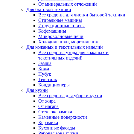
От минеральных отложений
Для бытовой техники
Все средства для чистки бытовой техники
Стиральные машины
Индукционные плиты
Кофемашины
Микроволновые печи
Холодильники, морозильник
Для кожаных и текстильных изделий
Все средства ухода для кожаных и
текстильных изделий
Замша
Кожа
Нубук
Текстиль
Кондиционеры
Для кухни
Все средства для уборки кухни
От жира
От нагара
Стеклокерамика
Каменные поверхности
Керамика
Кухонные фасады
Рабочая зона кухни