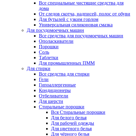
Все специальные чистящие средства для
дома
От следов скотча, надписей, полос от обуви
Для бутылей с узким горлом
Универсальная силиконовая смазка
Для посудомоечных машин
Все средства для посудомоечных машин
Ополаскиватели
Порошки
Соль
Таблетки
Для промышленных ПММ
Для стирки
Все средства для стирки
Гели
Гипоаллергенные
Кондиционеры
Отбеливатели
Для шерсти
Стиральные порошки
Вся Стиральные порошки
Для белого белья
Для рабочей одежды
Для цветного белья
Для чёрного белья