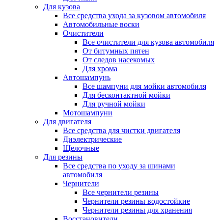
Для кузова
Все средства ухода за кузовом автомобиля
Автомобильные воски
Очистители
Все очистители для кузова автомобиля
От битумных пятен
От следов насекомых
Для хрома
Автошампунь
Все шампуни для мойки автомобиля
Для бесконтактной мойки
Для ручной мойки
Мотошампуни
Для двигателя
Все средства для чистки двигателя
Диэлектрические
Щелочные
Для резины
Все средства по уходу за шинами
автомобиля
Чернители
Все чернители резины
Чернители резины водостойкие
Чернители резины для хранения
Восстановители