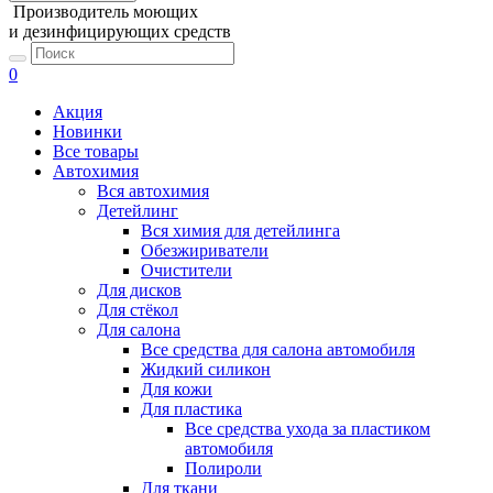
Производитель моющих
и дезинфицирующих средств
0
Акция
Новинки
Все товары
Автохимия
Вся автохимия
Детейлинг
Вся химия для детейлинга
Обезжириватели
Очистители
Для дисков
Для стёкол
Для салона
Все средства для салона автомобиля
Жидкий силикон
Для кожи
Для пластика
Все средства ухода за пластиком
автомобиля
Полироли
Для ткани