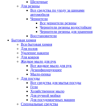
Щелочные
Для резины
Все средства по уходу за шинами
автомобиля
Чернители
Все чернители резины
Чернители резины водостойкие
Чернители резины для хранения
Восстановители
Бытовая химия
Вся бытовая химия
Для полов
Удаление накипи
Для ковров
Жидкое мыло для рук
Все жидкое мыло для рук
Дезинфицирующее
Мыло-пенка
Для посуды
Все средства для мытья посуды
Гели
Хозяйственное мыло
Для ручной мойки
Для посудомоечных машин
Специальные средства