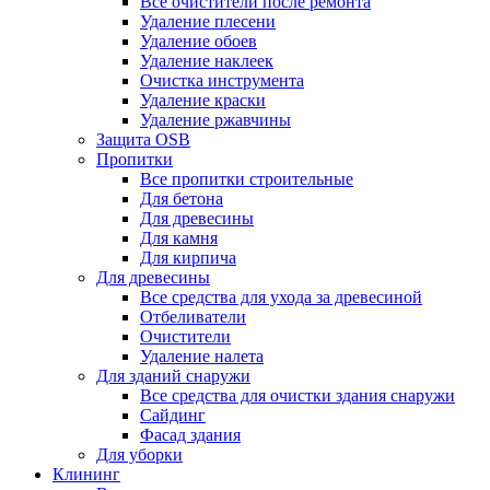
Все очистители после ремонта
Удаление плесени
Удаление обоев
Удаление наклеек
Очистка инструмента
Удаление краски
Удаление ржавчины
Защита OSB
Пропитки
Все пропитки строительные
Для бетона
Для древесины
Для камня
Для кирпича
Для древесины
Все средства для ухода за древесиной
Отбеливатели
Очистители
Удаление налета
Для зданий снаружи
Все средства для очистки здания снаружи
Сайдинг
Фасад здания
Для уборки
Клининг