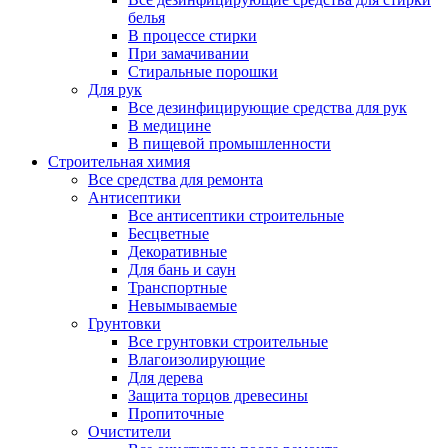
белья
В процессе стирки
При замачивании
Стиральные порошки
Для рук
Все дезинфицирующие средства для рук
В медицине
В пищевой промышленности
Строительная химия
Все средства для ремонта
Антисептики
Все антисептики строительные
Бесцветные
Декоративные
Для бань и саун
Транспортные
Невымываемые
Грунтовки
Все грунтовки строительные
Влагоизолирующие
Для дерева
Защита торцов древесины
Пропиточные
Очистители