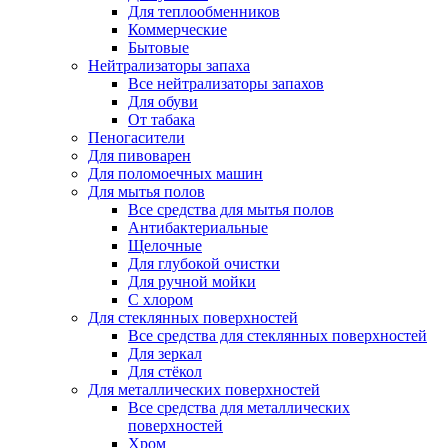
Для теплообменников
Коммерческие
Бытовые
Нейтрализаторы запаха
Все нейтрализаторы запахов
Для обуви
От табака
Пеногасители
Для пивоварен
Для поломоечных машин
Для мытья полов
Все средства для мытья полов
Антибактериальные
Щелочные
Для глубокой очистки
Для ручной мойки
С хлором
Для стеклянных поверхностей
Все средства для стеклянных поверхностей
Для зеркал
Для стёкол
Для металлических поверхностей
Все средства для металлических
поверхностей
Хром