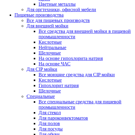
Цветные металлы
Для оргтехники, офисной мебели
Пищевые производства
Все для пищевых производств
Для внешней мойки
Все средства для внешней мойки в пищевой
промышленности
Кислотные
Нейтральные
Щелочные
На основе гипохлорита натрия
На основе ЧАС
Для CIP мойки
Все моющие средства для CIP мойки
Кислотные
Гипохлорит натрия
Щелочные
Специальные
Все специальные средства для пищевой
промышленности
Для стекол
Для пароконвектоматов
Для полов
Для посуды
Для обуви