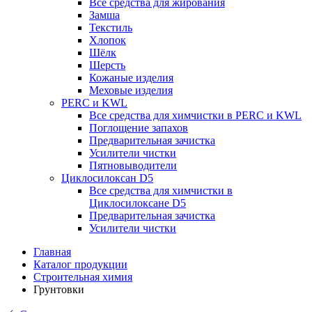
Все средства для жирования
Замша
Текстиль
Хлопок
Шёлк
Шерсть
Кожаные изделия
Меховые изделия
PERC и KWL
Все средства для химчистки в PERC и KWL
Поглощение запахов
Предварительная зачистка
Усилители чистки
Пятновыводители
Циклосилоксан D5
Все средства для химчистки в
Циклосилоксане D5
Предварительная зачистка
Усилители чистки
Главная
Каталог продукции
Строительная химия
Грунтовки