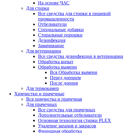
На основе ЧАС
Для стирки
Все средства для стирки в пищевой
промышленности
Отбеливатели
Специальные добавки
Стиральные порошки
Дезинфекция
Замачивание
Для ветеринарии
Все средства дезинфекции в ветеринарии
Обработка копыт
Обработка вымени
Вся Обработка вымени
Перед доением
После доения
Для термокамер
Химчистки и прачечные
Вся химчистка и прачечная
Для прачечных
Все средства для прачечных
Дополнительные отбеливатели
Основная технология стирки PLEX
Удаление запахов и закрасов
Финишная обработка