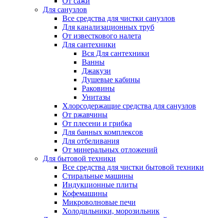
От сажи
Для санузлов
Все средства для чистки санузлов
Для канализационных труб
От известкового налета
Для сантехники
Вся Для сантехники
Ванны
Джакузи
Душевые кабины
Раковины
Унитазы
Хлорсодержащие средства для санузлов
От ржавчины
От плесени и грибка
Для банных комплексов
Для отбеливания
От минеральных отложений
Для бытовой техники
Все средства для чистки бытовой техники
Стиральные машины
Индукционные плиты
Кофемашины
Микроволновые печи
Холодильники, морозильник