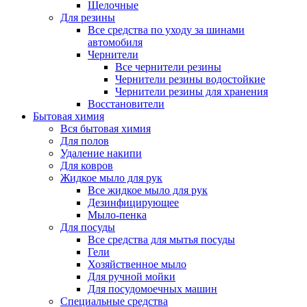
Щелочные
Для резины
Все средства по уходу за шинами
автомобиля
Чернители
Все чернители резины
Чернители резины водостойкие
Чернители резины для хранения
Восстановители
Бытовая химия
Вся бытовая химия
Для полов
Удаление накипи
Для ковров
Жидкое мыло для рук
Все жидкое мыло для рук
Дезинфицирующее
Мыло-пенка
Для посуды
Все средства для мытья посуды
Гели
Хозяйственное мыло
Для ручной мойки
Для посудомоечных машин
Специальные средства