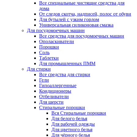
Все специальные чистящие средства для
дома
От следов скотча, надписей, полос от обуви
Для бутылей с узким горлом
Универсальная силиконовая смазка
Для посудомоечных машин
Все средства для посудомоечных машин
Ополаскиватели
Порошки
Соль
Таблетки
Для промышленных ПММ
Для стирки
Все средства для стирки
Гели
Гипоаллергенные
Кондиционеры
Отбеливатели
Для шерсти
Стиральные порошки
Вся Стиральные порошки
Для белого белья
Для рабочей одежды
Для цветного белья
Для чёрного белья