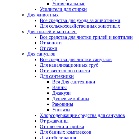
Универсальные
Усилители для стирки
Для животных
Все средства для ухода за животными
Для сельскохозяйственных животных
Для грилей и коптилен
Все средства для чистки грилей и коптилен
От копоти
От сажи
Для санузлов
Все средства для чистки санузлов
Для канализационных труб
От известкового налета
Для сантехники
Вся Для сантехники
Ванны
Джакузи
Душевые кабины
Раковины
Унитазы
Хлорсодержащие средства для санузлов
От ржавчины
От плесени и грибка
Для банных комплексов
Для отбеливания