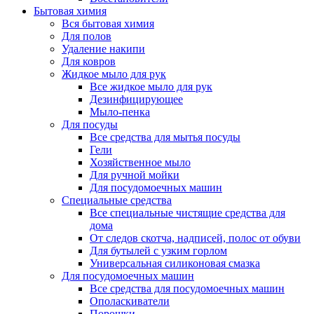
Бытовая химия
Вся бытовая химия
Для полов
Удаление накипи
Для ковров
Жидкое мыло для рук
Все жидкое мыло для рук
Дезинфицирующее
Мыло-пенка
Для посуды
Все средства для мытья посуды
Гели
Хозяйственное мыло
Для ручной мойки
Для посудомоечных машин
Специальные средства
Все специальные чистящие средства для
дома
От следов скотча, надписей, полос от обуви
Для бутылей с узким горлом
Универсальная силиконовая смазка
Для посудомоечных машин
Все средства для посудомоечных машин
Ополаскиватели
Порошки