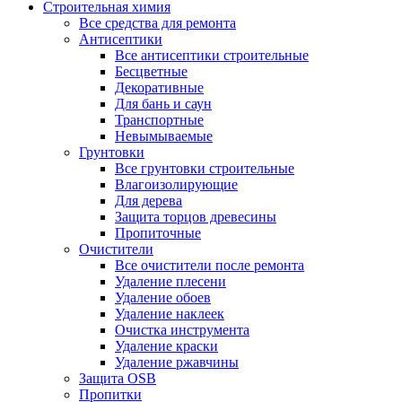
Строительная химия
Все средства для ремонта
Антисептики
Все антисептики строительные
Бесцветные
Декоративные
Для бань и саун
Транспортные
Невымываемые
Грунтовки
Все грунтовки строительные
Влагоизолирующие
Для дерева
Защита торцов древесины
Пропиточные
Очистители
Все очистители после ремонта
Удаление плесени
Удаление обоев
Удаление наклеек
Очистка инструмента
Удаление краски
Удаление ржавчины
Защита OSB
Пропитки