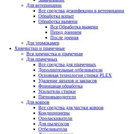
Для ветеринарии
Все средства дезинфекции в ветеринарии
Обработка копыт
Обработка вымени
Вся Обработка вымени
Перед доением
После доения
Для термокамер
Химчистки и прачечные
Вся химчистка и прачечная
Для прачечных
Все средства для прачечных
Дополнительные отбеливатели
Основная технология стирки PLEX
Удаление запахов и закрасов
Финишная обработка
Усилители стирки
Пятновыводители
Для ковров
Все средства для чистки ковров
Кондиционеры
Ополаскиватели
Для пылесосов
Отбеливатели