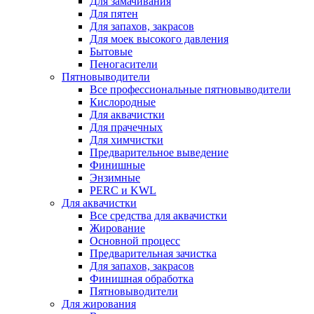
Для замачивания
Для пятен
Для запахов, закрасов
Для моек высокого давления
Бытовые
Пеногасители
Пятновыводители
Все профессиональные пятновыводители
Кислородные
Для аквачистки
Для прачечных
Для химчистки
Предварительное выведение
Финишные
Энзимные
PERC и KWL
Для аквачистки
Все средства для аквачистки
Жирование
Основной процесс
Предварительная зачистка
Для запахов, закрасов
Финишная обработка
Пятновыводители
Для жирования