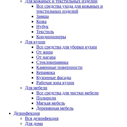
Для кожаных и текстильных изделий
Все средства ухода для кожаных и
текстильных изделий
Замша
Кожа
Нубук
Текстиль
Кондиционеры
Для кухни
Все средства для уборки кухни
От жира
От нагара
Стеклокерамика
Каменные поверхности
Керамика
Кухонные фасады
Рабочая зона кухни
Для мебели
Все средства для чистки мебели
Полироли
Мягкая мебель
Деревянная мебель
Дезинфекция
Вся дезинфекция
Для дома