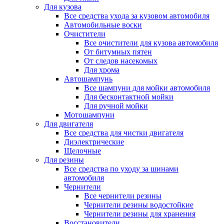
Для кузова
Все средства ухода за кузовом автомобиля
Автомобильные воски
Очистители
Все очистители для кузова автомобиля
От битумных пятен
От следов насекомых
Для хрома
Автошампунь
Все шампуни для мойки автомобиля
Для бесконтактной мойки
Для ручной мойки
Мотошампуни
Для двигателя
Все средства для чистки двигателя
Диэлектрические
Щелочные
Для резины
Все средства по уходу за шинами
автомобиля
Чернители
Все чернители резины
Чернители резины водостойкие
Чернители резины для хранения
Восстановители