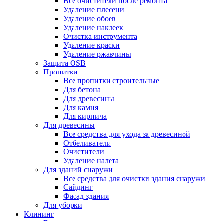
Все очистители после ремонта
Удаление плесени
Удаление обоев
Удаление наклеек
Очистка инструмента
Удаление краски
Удаление ржавчины
Защита OSB
Пропитки
Все пропитки строительные
Для бетона
Для древесины
Для камня
Для кирпича
Для древесины
Все средства для ухода за древесиной
Отбеливатели
Очистители
Удаление налета
Для зданий снаружи
Все средства для очистки здания снаружи
Сайдинг
Фасад здания
Для уборки
Клининг