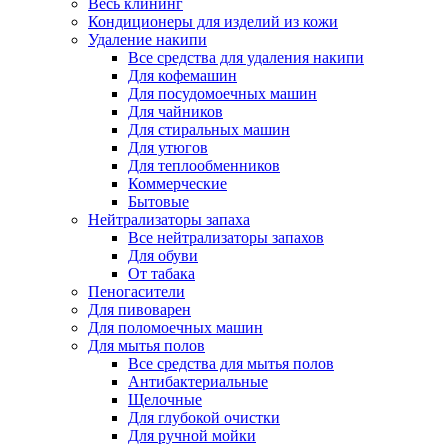
Весь клининг
Кондиционеры для изделий из кожи
Удаление накипи
Все средства для удаления накипи
Для кофемашин
Для посудомоечных машин
Для чайников
Для стиральных машин
Для утюгов
Для теплообменников
Коммерческие
Бытовые
Нейтрализаторы запаха
Все нейтрализаторы запахов
Для обуви
От табака
Пеногасители
Для пивоварен
Для поломоечных машин
Для мытья полов
Все средства для мытья полов
Антибактериальные
Щелочные
Для глубокой очистки
Для ручной мойки