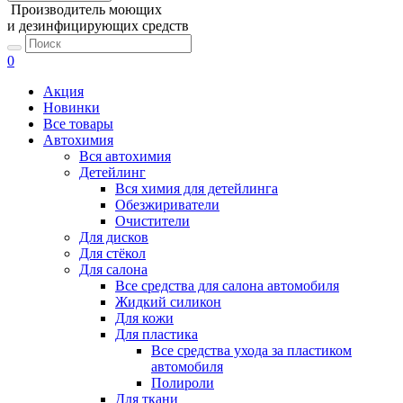
Производитель моющих
и дезинфицирующих средств
0
Акция
Новинки
Все товары
Автохимия
Вся автохимия
Детейлинг
Вся химия для детейлинга
Обезжириватели
Очистители
Для дисков
Для стёкол
Для салона
Все средства для салона автомобиля
Жидкий силикон
Для кожи
Для пластика
Все средства ухода за пластиком
автомобиля
Полироли
Для ткани