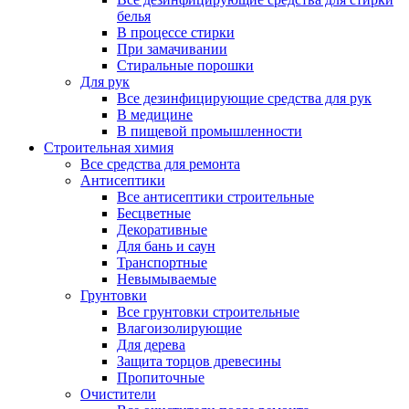
белья
В процессе стирки
При замачивании
Стиральные порошки
Для рук
Все дезинфицирующие средства для рук
В медицине
В пищевой промышленности
Строительная химия
Все средства для ремонта
Антисептики
Все антисептики строительные
Бесцветные
Декоративные
Для бань и саун
Транспортные
Невымываемые
Грунтовки
Все грунтовки строительные
Влагоизолирующие
Для дерева
Защита торцов древесины
Пропиточные
Очистители