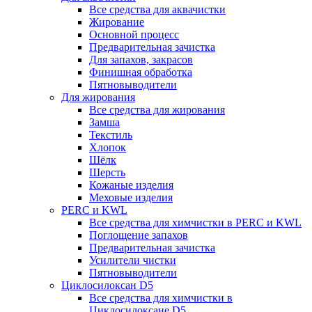
Все средства для аквачистки
Жирование
Основной процесс
Предварительная зачистка
Для запахов, закрасов
Финишная обработка
Пятновыводители
Для жирования
Все средства для жирования
Замша
Текстиль
Хлопок
Шёлк
Шерсть
Кожаные изделия
Меховые изделия
PERC и KWL
Все средства для химчистки в PERC и KWL
Поглощение запахов
Предварительная зачистка
Усилители чистки
Пятновыводители
Циклосилоксан D5
Все средства для химчистки в
Циклосилоксане D5