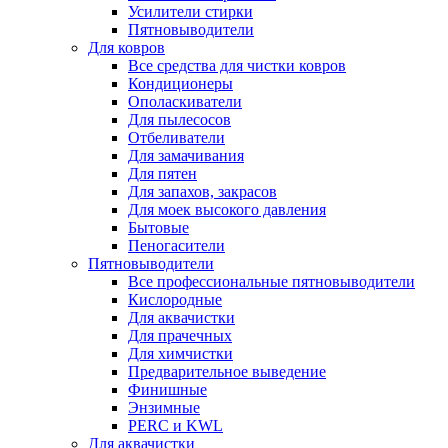
Усилители стирки
Пятновыводители
Для ковров
Все средства для чистки ковров
Кондиционеры
Ополаскиватели
Для пылесосов
Отбеливатели
Для замачивания
Для пятен
Для запахов, закрасов
Для моек высокого давления
Бытовые
Пеногасители
Пятновыводители
Все профессиональные пятновыводители
Кислородные
Для аквачистки
Для прачечных
Для химчистки
Предварительное выведение
Финишные
Энзимные
PERC и KWL
Для аквачистки