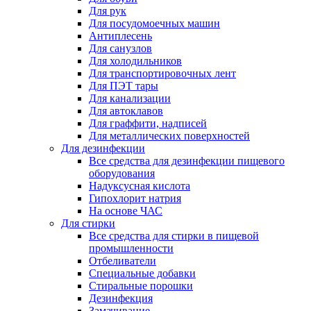
Для рук
Для посудомоечных машин
Антиплесень
Для санузлов
Для холодильников
Для транспортировочных лент
Для ПЭТ тары
Для канализации
Для автоклавов
Для граффити, надписей
Для металлических поверхностей
Для дезинфекции
Все средства для дезинфекции пищевого
оборудования
Надуксусная кислота
Гипохлорит натрия
На основе ЧАС
Для стирки
Все средства для стирки в пищевой
промышленности
Отбеливатели
Специальные добавки
Стиральные порошки
Дезинфекция
Замачивание