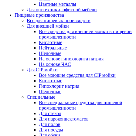
Цветные металлы
Для оргтехники, офисной мебели
Пищевые производства
Все для пищевых производств
Для внешней мойки
Все средства для внешней мойки в пищевой
промышленности
Кислотные
Нейтральные
Щелочные
На основе гипохлорита натрия
На основе ЧАС
Для CIP мойки
Все моющие средства для CIP мойки
Кислотные
Гипохлорит натрия
Щелочные
Специальные
Все специальные средства для пищевой
промышленности
Для стекол
Для пароконвектоматов
Для полов
Для посуды
Для обуви