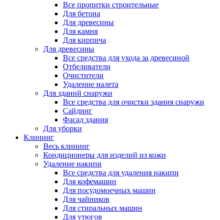
Все пропитки строительные
Для бетона
Для древесины
Для камня
Для кирпича
Для древесины
Все средства для ухода за древесиной
Отбеливатели
Очистители
Удаление налета
Для зданий снаружи
Все средства для очистки здания снаружи
Сайдинг
Фасад здания
Для уборки
Клининг
Весь клининг
Кондиционеры для изделий из кожи
Удаление накипи
Все средства для удаления накипи
Для кофемашин
Для посудомоечных машин
Для чайников
Для стиральных машин
Для утюгов