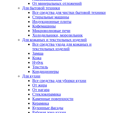
От минеральных отложений
Для бытовой техники
Все средства для чистки бытовой техники
Стиральные машины
Индукционные плиты
Кофемашины
Микроволновые печи
Холодильники, морозильник
Для кожаных и текстильных изделий
Все средства ухода для кожаных и
текстильных изделий
Замша
Кожа
Нубук
Текстиль
Кондиционеры
Для кухни
Все средства для уборки кухни
От жира
От нагара
Стеклокерамика
Каменные поверхности
Керамика
Кухонные фасады
Рабочая зона кухни