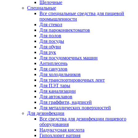
Щелочные
Специальные
Все специальные средства для пищевой
промышленности
Для стекол
Для пароконвектоматов
Для полов
Для посуды
Для обуви
Для рук
Для посудомоечных машин
Антиплесень
Для санузлов
Для холодильников
Для транспортировочных лент
Для ПЭТ тары
Для канализации
Для автоклавов
Для граффити, надписей
Для металлических поверхностей
Для дезинфекции
Все средства для дезинфекции пищевого
оборудования
Надуксусная кислота
Гипохлорит натрия