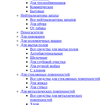
Для теплообменников
Коммерческие
Бытовые
Нейтрализаторы запаха
Все нейтрализаторы запахов
Для обуви
От табака
Пеногасители
Для пивоварен
Для поломоечных машин
Для мытья полов
Все средства для мытья полов
Антибактериальные
Щелочные
Для глубокой очистки
Для ручной мойки
С хлором
Для стеклянных поверхностей
Все средства для стеклянных поверхностей
Для зеркал
Для стёкол
Для металлических поверхностей
Все средства для металлических
поверхностей
Хром