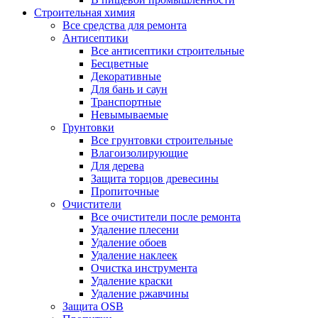
Строительная химия
Все средства для ремонта
Антисептики
Все антисептики строительные
Бесцветные
Декоративные
Для бань и саун
Транспортные
Невымываемые
Грунтовки
Все грунтовки строительные
Влагоизолирующие
Для дерева
Защита торцов древесины
Пропиточные
Очистители
Все очистители после ремонта
Удаление плесени
Удаление обоев
Удаление наклеек
Очистка инструмента
Удаление краски
Удаление ржавчины
Защита OSB