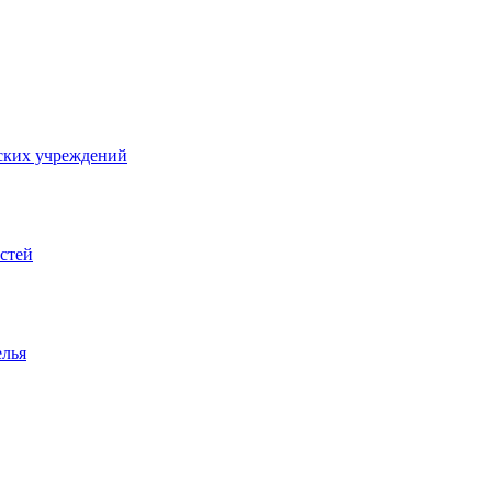
ских учреждений
стей
елья