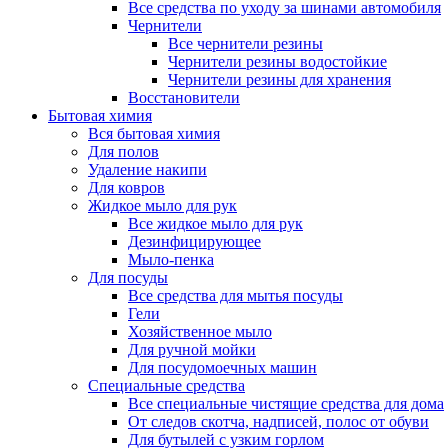
Все средства по уходу за шинами автомобиля
Чернители
Все чернители резины
Чернители резины водостойкие
Чернители резины для хранения
Восстановители
Бытовая химия
Вся бытовая химия
Для полов
Удаление накипи
Для ковров
Жидкое мыло для рук
Все жидкое мыло для рук
Дезинфицирующее
Мыло-пенка
Для посуды
Все средства для мытья посуды
Гели
Хозяйственное мыло
Для ручной мойки
Для посудомоечных машин
Специальные средства
Все специальные чистящие средства для дома
От следов скотча, надписей, полос от обуви
Для бутылей с узким горлом