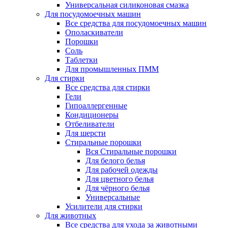
Универсальная силиконовая смазка
Для посудомоечных машин
Все средства для посудомоечных машин
Ополаскиватели
Порошки
Соль
Таблетки
Для промышленных ПММ
Для стирки
Все средства для стирки
Гели
Гипоаллергенные
Кондиционеры
Отбеливатели
Для шерсти
Стиральные порошки
Вся Стиральные порошки
Для белого белья
Для рабочей одежды
Для цветного белья
Для чёрного белья
Универсальные
Усилители для стирки
Для животных
Все средства для ухода за животными