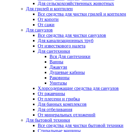
Для сельскохозяйственных животных
Для грилей и коптилен
Все средства для чистки грилей и коптилен
От копоти
От сажи
Для санузлов
Все средства для чистки санузлов
Для канализационных труб
От известкового налета
Для сантехники
Вся Для сантехники
Ванны
Джакузи
Душевые кабины
Раковины
Унитазы
Хлорсодержащие средства для санузлов
От ржавчины
От плесени и грибка
Для банных комплексов
Для отбеливания
От минеральных отложений
Для бытовой техники
Все средства для чистки бытовой техники
Стиральные машины