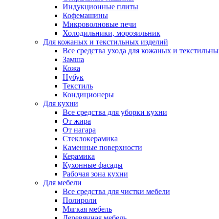
Индукционные плиты
Кофемашины
Микроволновые печи
Холодильники, морозильник
Для кожаных и текстильных изделий
Все средства ухода для кожаных и текстильн
Замша
Кожа
Нубук
Текстиль
Кондиционеры
Для кухни
Все средства для уборки кухни
От жира
От нагара
Стеклокерамика
Каменные поверхности
Керамика
Кухонные фасады
Рабочая зона кухни
Для мебели
Все средства для чистки мебели
Полироли
Мягкая мебель
Деревянная мебель