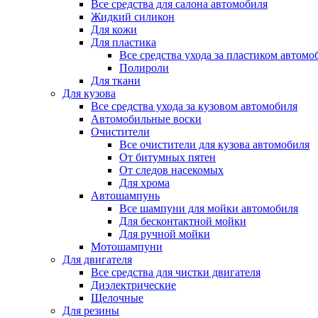
Все средства для салона автомобиля
Жидкий силикон
Для кожи
Для пластика
Все средства ухода за пластиком автомо
Полироли
Для ткани
Для кузова
Все средства ухода за кузовом автомобиля
Автомобильные воски
Очистители
Все очистители для кузова автомобиля
От битумных пятен
От следов насекомых
Для хрома
Автошампунь
Все шампуни для мойки автомобиля
Для бесконтактной мойки
Для ручной мойки
Мотошампуни
Для двигателя
Все средства для чистки двигателя
Диэлектрические
Щелочные
Для резины