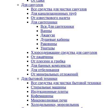
От сажи
Для санузлов
Все средства для чистки санузлов
Для канализационных труб
От известкового налета
Для сантехники
Вся Для сантехники
Ванны
Джакузи
Душевые кабины
Раковины
Унитазы
Хлорсодержащие средства для санузлов
От ржавчины
От плесени и грибка
Для банных комплексов
Для отбеливания
От минеральных отложений
Для бытовой техники
Все средства для чистки бытовой техники
Стиральные машины
Индукционные плиты
Кофемашины
Микроволновые печи
Холодильники, морозильник