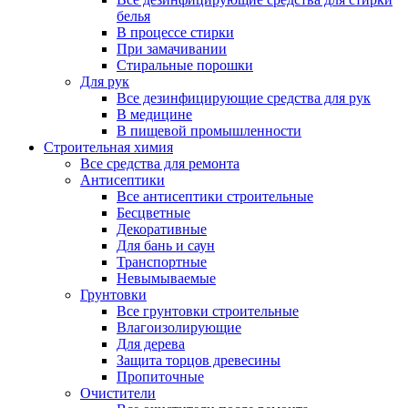
белья
В процессе стирки
При замачивании
Стиральные порошки
Для рук
Все дезинфицирующие средства для рук
В медицине
В пищевой промышленности
Строительная химия
Все средства для ремонта
Антисептики
Все антисептики строительные
Бесцветные
Декоративные
Для бань и саун
Транспортные
Невымываемые
Грунтовки
Все грунтовки строительные
Влагоизолирующие
Для дерева
Защита торцов древесины
Пропиточные
Очистители