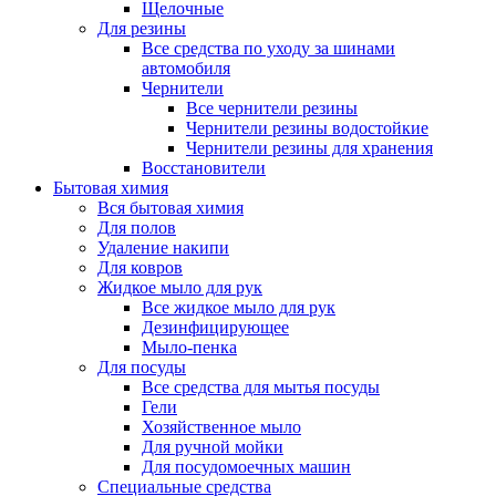
Щелочные
Для резины
Все средства по уходу за шинами
автомобиля
Чернители
Все чернители резины
Чернители резины водостойкие
Чернители резины для хранения
Восстановители
Бытовая химия
Вся бытовая химия
Для полов
Удаление накипи
Для ковров
Жидкое мыло для рук
Все жидкое мыло для рук
Дезинфицирующее
Мыло-пенка
Для посуды
Все средства для мытья посуды
Гели
Хозяйственное мыло
Для ручной мойки
Для посудомоечных машин
Специальные средства