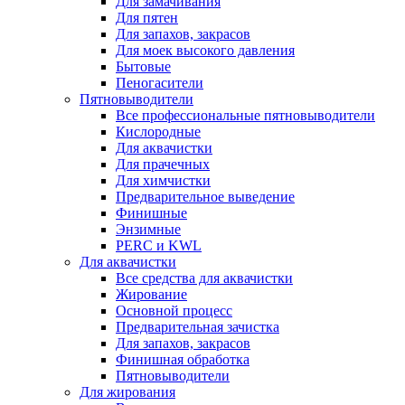
Для замачивания
Для пятен
Для запахов, закрасов
Для моек высокого давления
Бытовые
Пеногасители
Пятновыводители
Все профессиональные пятновыводители
Кислородные
Для аквачистки
Для прачечных
Для химчистки
Предварительное выведение
Финишные
Энзимные
PERC и KWL
Для аквачистки
Все средства для аквачистки
Жирование
Основной процесс
Предварительная зачистка
Для запахов, закрасов
Финишная обработка
Пятновыводители
Для жирования