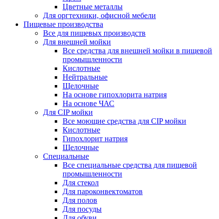
Цветные металлы
Для оргтехники, офисной мебели
Пищевые производства
Все для пищевых производств
Для внешней мойки
Все средства для внешней мойки в пищевой
промышленности
Кислотные
Нейтральные
Щелочные
На основе гипохлорита натрия
На основе ЧАС
Для CIP мойки
Все моющие средства для CIP мойки
Кислотные
Гипохлорит натрия
Щелочные
Специальные
Все специальные средства для пищевой
промышленности
Для стекол
Для пароконвектоматов
Для полов
Для посуды
Для обуви