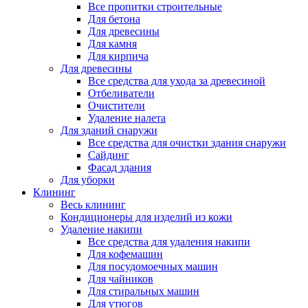
Все пропитки строительные
Для бетона
Для древесины
Для камня
Для кирпича
Для древесины
Все средства для ухода за древесиной
Отбеливатели
Очистители
Удаление налета
Для зданий снаружи
Все средства для очистки здания снаружи
Сайдинг
Фасад здания
Для уборки
Клининг
Весь клининг
Кондиционеры для изделий из кожи
Удаление накипи
Все средства для удаления накипи
Для кофемашин
Для посудомоечных машин
Для чайников
Для стиральных машин
Для утюгов