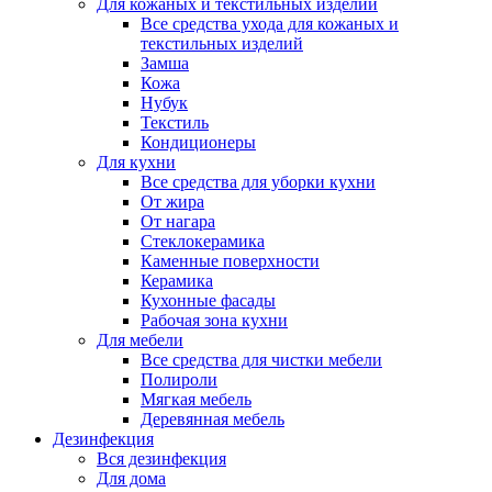
Для кожаных и текстильных изделий
Все средства ухода для кожаных и
текстильных изделий
Замша
Кожа
Нубук
Текстиль
Кондиционеры
Для кухни
Все средства для уборки кухни
От жира
От нагара
Стеклокерамика
Каменные поверхности
Керамика
Кухонные фасады
Рабочая зона кухни
Для мебели
Все средства для чистки мебели
Полироли
Мягкая мебель
Деревянная мебель
Дезинфекция
Вся дезинфекция
Для дома