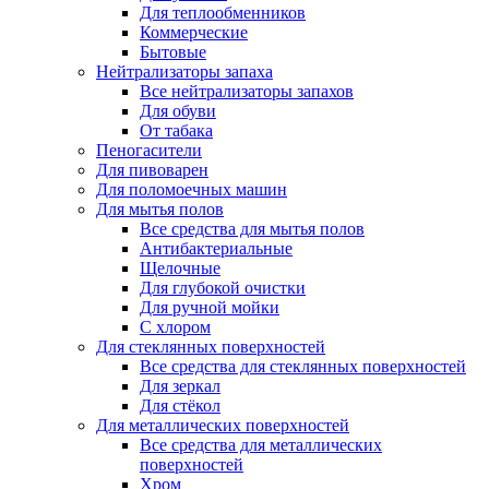
Для теплообменников
Коммерческие
Бытовые
Нейтрализаторы запаха
Все нейтрализаторы запахов
Для обуви
От табака
Пеногасители
Для пивоварен
Для поломоечных машин
Для мытья полов
Все средства для мытья полов
Антибактериальные
Щелочные
Для глубокой очистки
Для ручной мойки
С хлором
Для стеклянных поверхностей
Все средства для стеклянных поверхностей
Для зеркал
Для стёкол
Для металлических поверхностей
Все средства для металлических
поверхностей
Хром