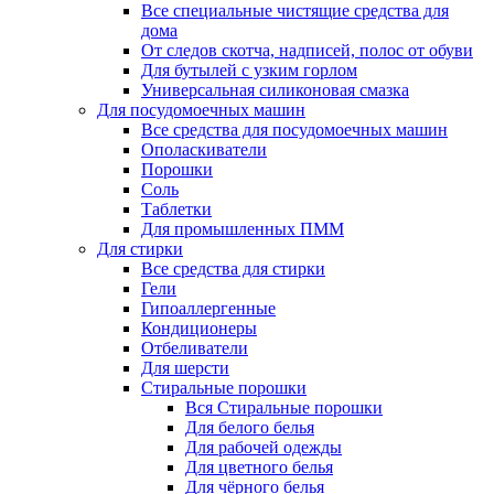
Все специальные чистящие средства для
дома
От следов скотча, надписей, полос от обуви
Для бутылей с узким горлом
Универсальная силиконовая смазка
Для посудомоечных машин
Все средства для посудомоечных машин
Ополаскиватели
Порошки
Соль
Таблетки
Для промышленных ПММ
Для стирки
Все средства для стирки
Гели
Гипоаллергенные
Кондиционеры
Отбеливатели
Для шерсти
Стиральные порошки
Вся Стиральные порошки
Для белого белья
Для рабочей одежды
Для цветного белья
Для чёрного белья