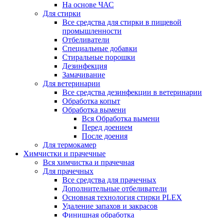
На основе ЧАС
Для стирки
Все средства для стирки в пищевой
промышленности
Отбеливатели
Специальные добавки
Стиральные порошки
Дезинфекция
Замачивание
Для ветеринарии
Все средства дезинфекции в ветеринарии
Обработка копыт
Обработка вымени
Вся Обработка вымени
Перед доением
После доения
Для термокамер
Химчистки и прачечные
Вся химчистка и прачечная
Для прачечных
Все средства для прачечных
Дополнительные отбеливатели
Основная технология стирки PLEX
Удаление запахов и закрасов
Финишная обработка