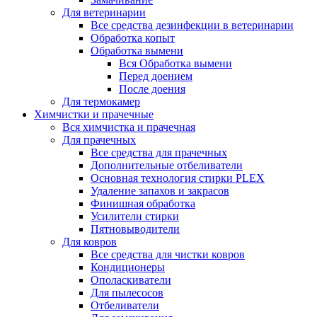
Для ветеринарии
Все средства дезинфекции в ветеринарии
Обработка копыт
Обработка вымени
Вся Обработка вымени
Перед доением
После доения
Для термокамер
Химчистки и прачечные
Вся химчистка и прачечная
Для прачечных
Все средства для прачечных
Дополнительные отбеливатели
Основная технология стирки PLEX
Удаление запахов и закрасов
Финишная обработка
Усилители стирки
Пятновыводители
Для ковров
Все средства для чистки ковров
Кондиционеры
Ополаскиватели
Для пылесосов
Отбеливатели