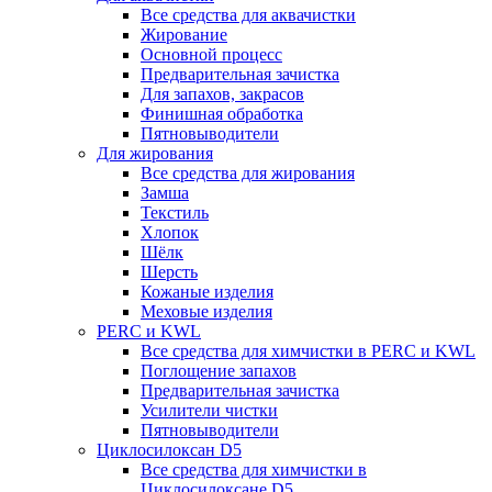
Все средства для аквачистки
Жирование
Основной процесс
Предварительная зачистка
Для запахов, закрасов
Финишная обработка
Пятновыводители
Для жирования
Все средства для жирования
Замша
Текстиль
Хлопок
Шёлк
Шерсть
Кожаные изделия
Меховые изделия
PERC и KWL
Все средства для химчистки в PERC и KWL
Поглощение запахов
Предварительная зачистка
Усилители чистки
Пятновыводители
Циклосилоксан D5
Все средства для химчистки в
Циклосилоксане D5