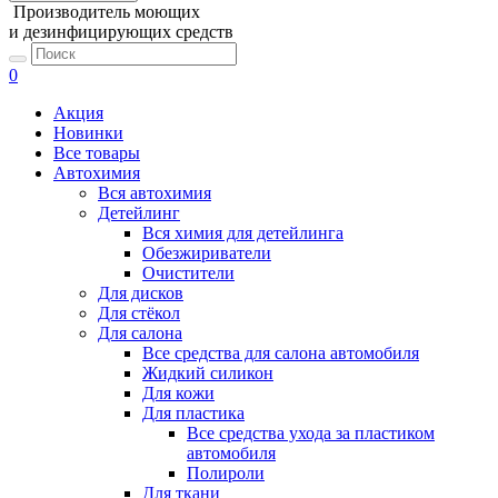
Производитель моющих
и дезинфицирующих средств
0
Акция
Новинки
Все товары
Автохимия
Вся автохимия
Детейлинг
Вся химия для детейлинга
Обезжириватели
Очистители
Для дисков
Для стёкол
Для салона
Все средства для салона автомобиля
Жидкий силикон
Для кожи
Для пластика
Все средства ухода за пластиком
автомобиля
Полироли
Для ткани