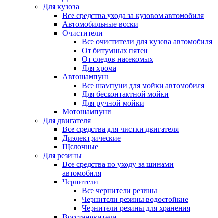
Для кузова
Все средства ухода за кузовом автомобиля
Автомобильные воски
Очистители
Все очистители для кузова автомобиля
От битумных пятен
От следов насекомых
Для хрома
Автошампунь
Все шампуни для мойки автомобиля
Для бесконтактной мойки
Для ручной мойки
Мотошампуни
Для двигателя
Все средства для чистки двигателя
Диэлектрические
Щелочные
Для резины
Все средства по уходу за шинами
автомобиля
Чернители
Все чернители резины
Чернители резины водостойкие
Чернители резины для хранения
Восстановители