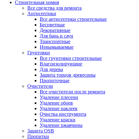
Строительная химия
Все средства для ремонта
Антисептики
Все антисептики строительные
Бесцветные
Декоративные
Для бань и саун
Транспортные
Невымываемые
Грунтовки
Все грунтовки строительные
Влагоизолирующие
Для дерева
Защита торцов древесины
Пропиточные
Очистители
Все очистители после ремонта
Удаление плесени
Удаление обоев
Удаление наклеек
Очистка инструмента
Удаление краски
Удаление ржавчины
Защита OSB
Пропитки