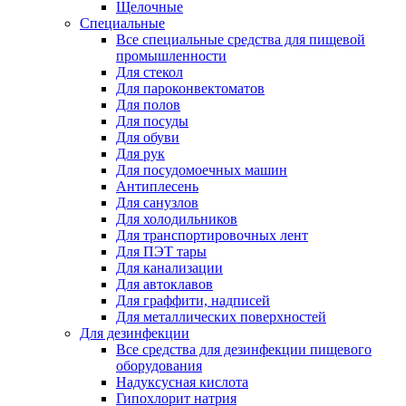
Щелочные
Специальные
Все специальные средства для пищевой
промышленности
Для стекол
Для пароконвектоматов
Для полов
Для посуды
Для обуви
Для рук
Для посудомоечных машин
Антиплесень
Для санузлов
Для холодильников
Для транспортировочных лент
Для ПЭТ тары
Для канализации
Для автоклавов
Для граффити, надписей
Для металлических поверхностей
Для дезинфекции
Все средства для дезинфекции пищевого
оборудования
Надуксусная кислота
Гипохлорит натрия