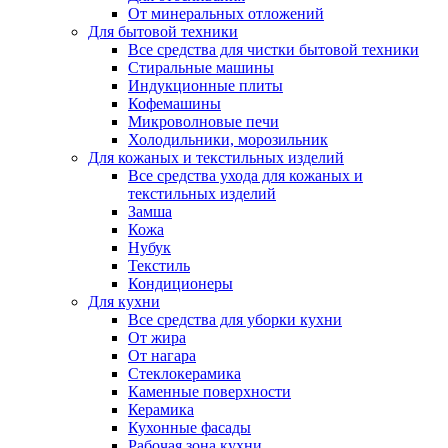
От минеральных отложений
Для бытовой техники
Все средства для чистки бытовой техники
Стиральные машины
Индукционные плиты
Кофемашины
Микроволновые печи
Холодильники, морозильник
Для кожаных и текстильных изделий
Все средства ухода для кожаных и
текстильных изделий
Замша
Кожа
Нубук
Текстиль
Кондиционеры
Для кухни
Все средства для уборки кухни
От жира
От нагара
Стеклокерамика
Каменные поверхности
Керамика
Кухонные фасады
Рабочая зона кухни