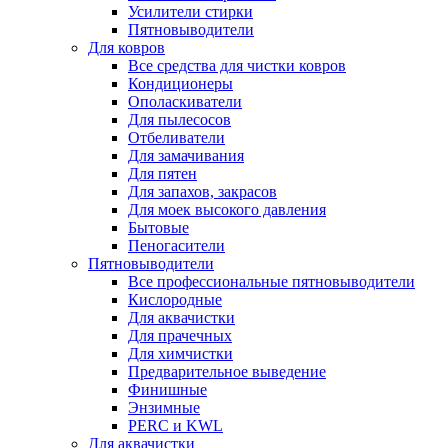
Усилители стирки
Пятновыводители
Для ковров
Все средства для чистки ковров
Кондиционеры
Ополаскиватели
Для пылесосов
Отбеливатели
Для замачивания
Для пятен
Для запахов, закрасов
Для моек высокого давления
Бытовые
Пеногасители
Пятновыводители
Все профессиональные пятновыводители
Кислородные
Для аквачистки
Для прачечных
Для химчистки
Предварительное выведение
Финишные
Энзимные
PERC и KWL
Для аквачистки