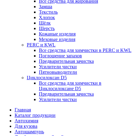
Все средства для жирования
Замша
Текстиль
Хлопок
Шёлк
Шерсть
Кожаные изделия
Меховые изделия
PERC и KWL
Все средства для химчистки в PERC и KWL
Поглощение запахов
Предварительная зачистка
Усилители чистки
Пятновыводители
Циклосилоксан D5
Все средства для химчистки в
Циклосилоксане D5
Предварительная зачистка
Усилители чистки
Главная
Каталог продукции
Автохимия
Для кузова
Автошампунь