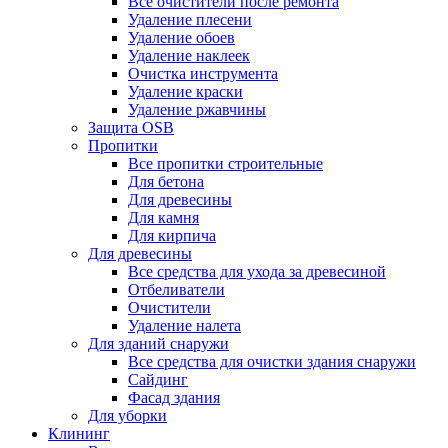
Все очистители после ремонта
Удаление плесени
Удаление обоев
Удаление наклеек
Очистка инструмента
Удаление краски
Удаление ржавчины
Защита OSB
Пропитки
Все пропитки строительные
Для бетона
Для древесины
Для камня
Для кирпича
Для древесины
Все средства для ухода за древесиной
Отбеливатели
Очистители
Удаление налета
Для зданий снаружи
Все средства для очистки здания снаружи
Сайдинг
Фасад здания
Для уборки
Клининг