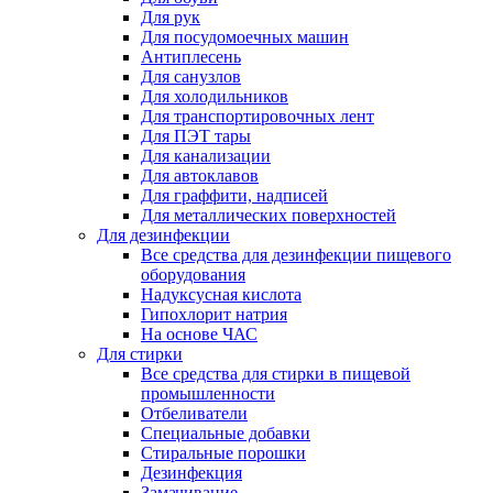
Для рук
Для посудомоечных машин
Антиплесень
Для санузлов
Для холодильников
Для транспортировочных лент
Для ПЭТ тары
Для канализации
Для автоклавов
Для граффити, надписей
Для металлических поверхностей
Для дезинфекции
Все средства для дезинфекции пищевого
оборудования
Надуксусная кислота
Гипохлорит натрия
На основе ЧАС
Для стирки
Все средства для стирки в пищевой
промышленности
Отбеливатели
Специальные добавки
Стиральные порошки
Дезинфекция
Замачивание