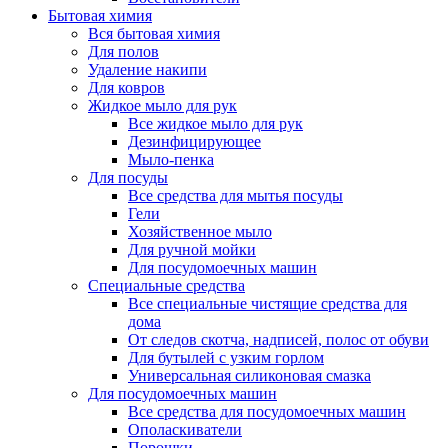
Бытовая химия
Вся бытовая химия
Для полов
Удаление накипи
Для ковров
Жидкое мыло для рук
Все жидкое мыло для рук
Дезинфицирующее
Мыло-пенка
Для посуды
Все средства для мытья посуды
Гели
Хозяйственное мыло
Для ручной мойки
Для посудомоечных машин
Специальные средства
Все специальные чистящие средства для
дома
От следов скотча, надписей, полос от обуви
Для бутылей с узким горлом
Универсальная силиконовая смазка
Для посудомоечных машин
Все средства для посудомоечных машин
Ополаскиватели
Порошки