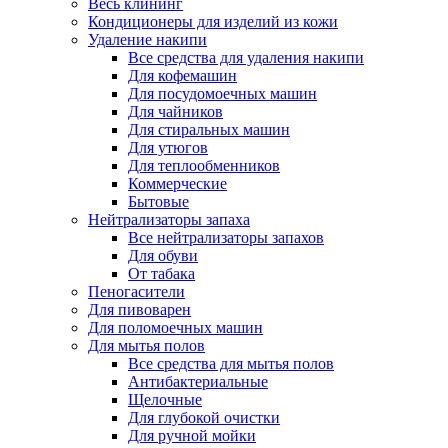
Весь клининг
Кондиционеры для изделий из кожи
Удаление накипи
Все средства для удаления накипи
Для кофемашин
Для посудомоечных машин
Для чайников
Для стиральных машин
Для утюгов
Для теплообменников
Коммерческие
Бытовые
Нейтрализаторы запаха
Все нейтрализаторы запахов
Для обуви
От табака
Пеногасители
Для пивоварен
Для поломоечных машин
Для мытья полов
Все средства для мытья полов
Антибактериальные
Щелочные
Для глубокой очистки
Для ручной мойки