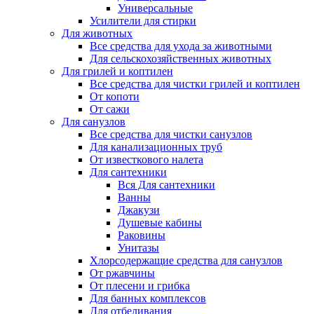
Универсальные
Усилители для стирки
Для животных
Все средства для ухода за животными
Для сельскохозяйственных животных
Для грилей и коптилен
Все средства для чистки грилей и коптилен
От копоти
От сажи
Для санузлов
Все средства для чистки санузлов
Для канализационных труб
От известкового налета
Для сантехники
Вся Для сантехники
Ванны
Джакузи
Душевые кабины
Раковины
Унитазы
Хлорсодержащие средства для санузлов
От ржавчины
От плесени и грибка
Для банных комплексов
Для отбеливания