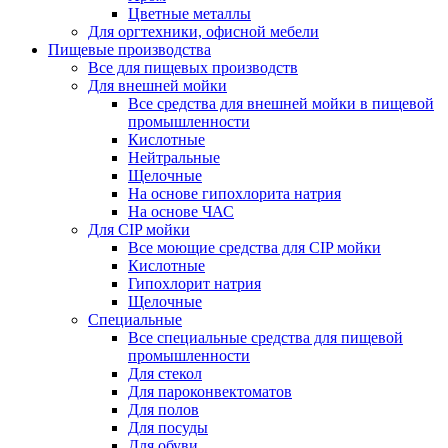
Цветные металлы
Для оргтехники, офисной мебели
Пищевые производства
Все для пищевых производств
Для внешней мойки
Все средства для внешней мойки в пищевой
промышленности
Кислотные
Нейтральные
Щелочные
На основе гипохлорита натрия
На основе ЧАС
Для CIP мойки
Все моющие средства для CIP мойки
Кислотные
Гипохлорит натрия
Щелочные
Специальные
Все специальные средства для пищевой
промышленности
Для стекол
Для пароконвектоматов
Для полов
Для посуды
Для обуви