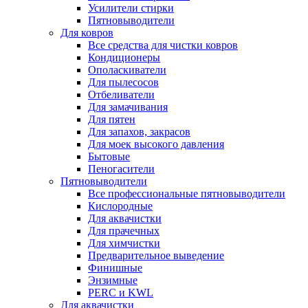
Усилители стирки
Пятновыводители
Для ковров
Все средства для чистки ковров
Кондиционеры
Ополаскиватели
Для пылесосов
Отбеливатели
Для замачивания
Для пятен
Для запахов, закрасов
Для моек высокого давления
Бытовые
Пеногасители
Пятновыводители
Все профессиональные пятновыводители
Кислородные
Для аквачистки
Для прачечных
Для химчистки
Предварительное выведение
Финишные
Энзимные
PERC и KWL
Для аквачистки