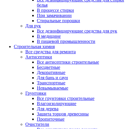
белья
В процессе стирки
При замачивании
Стиральные порошки
Для рук
Все дезинфицирующие средства для рук
В медицине
В пищевой промышленности
Строительная химия
Все средства для ремонта
Антисептики
Все антисептики строительные
Бесцветные
Декоративные
Для бань и саун
Транспортные
Невымываемые
Грунтовки
Все грунтовки строительные
Влагоизолирующие
Для дерева
Защита торцов древесины
Пропиточные
Очистители