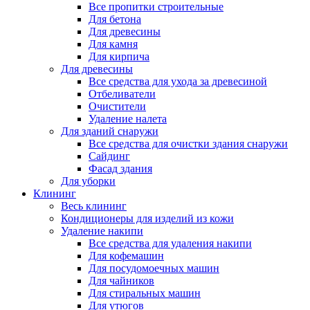
Все пропитки строительные
Для бетона
Для древесины
Для камня
Для кирпича
Для древесины
Все средства для ухода за древесиной
Отбеливатели
Очистители
Удаление налета
Для зданий снаружи
Все средства для очистки здания снаружи
Сайдинг
Фасад здания
Для уборки
Клининг
Весь клининг
Кондиционеры для изделий из кожи
Удаление накипи
Все средства для удаления накипи
Для кофемашин
Для посудомоечных машин
Для чайников
Для стиральных машин
Для утюгов