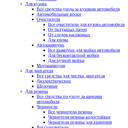
Для кузова
Все средства ухода за кузовом автомобиля
Автомобильные воски
Очистители
Все очистители для кузова автомобиля
От битумных пятен
От следов насекомых
Для хрома
Автошампунь
Все шампуни для мойки автомобиля
Для бесконтактной мойки
Для ручной мойки
Мотошампуни
Для двигателя
Все средства для чистки двигателя
Диэлектрические
Щелочные
Для резины
Все средства по уходу за шинами
автомобиля
Чернители
Все чернители резины
Чернители резины водостойкие
Чернители резины для хранения
Восстановители