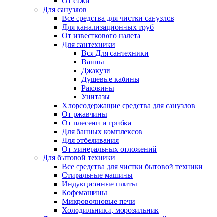
От сажи
Для санузлов
Все средства для чистки санузлов
Для канализационных труб
От известкового налета
Для сантехники
Вся Для сантехники
Ванны
Джакузи
Душевые кабины
Раковины
Унитазы
Хлорсодержащие средства для санузлов
От ржавчины
От плесени и грибка
Для банных комплексов
Для отбеливания
От минеральных отложений
Для бытовой техники
Все средства для чистки бытовой техники
Стиральные машины
Индукционные плиты
Кофемашины
Микроволновые печи
Холодильники, морозильник