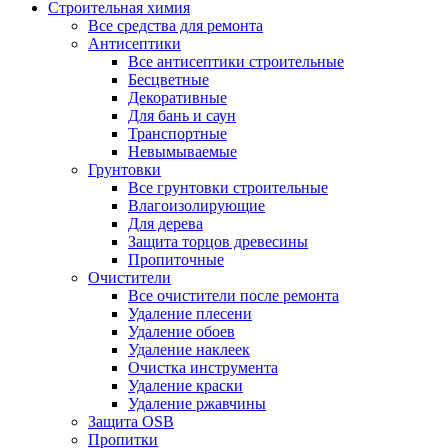
Строительная химия
Все средства для ремонта
Антисептики
Все антисептики строительные
Бесцветные
Декоративные
Для бань и саун
Транспортные
Невымываемые
Грунтовки
Все грунтовки строительные
Влагоизолирующие
Для дерева
Защита торцов древесины
Пропиточные
Очистители
Все очистители после ремонта
Удаление плесени
Удаление обоев
Удаление наклеек
Очистка инструмента
Удаление краски
Удаление ржавчины
Защита OSB
Пропитки