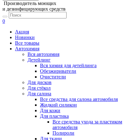
Производитель моющих
и дезинфицирующих средств
0
Акция
Новинки
Все товары
Автохимия
Вся автохимия
Детейлинг
Вся химия для детейлинга
Обезжириватели
Очистители
Для дисков
Для стёкол
Для салона
Все средства для салона автомобиля
Жидкий силикон
Для кожи
Для пластика
Все средства ухода за пластиком
автомобиля
Полироли
Для ткани