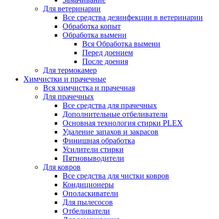
Для ветеринарии
Все средства дезинфекции в ветеринарии
Обработка копыт
Обработка вымени
Вся Обработка вымени
Перед доением
После доения
Для термокамер
Химчистки и прачечные
Вся химчистка и прачечная
Для прачечных
Все средства для прачечных
Дополнительные отбеливатели
Основная технология стирки PLEX
Удаление запахов и закрасов
Финишная обработка
Усилители стирки
Пятновыводители
Для ковров
Все средства для чистки ковров
Кондиционеры
Ополаскиватели
Для пылесосов
Отбеливатели