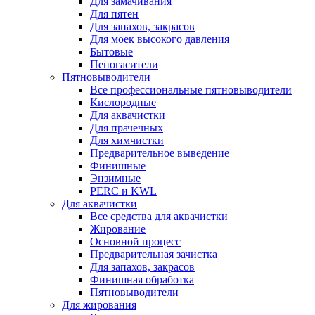
Для замачивания
Для пятен
Для запахов, закрасов
Для моек высокого давления
Бытовые
Пеногасители
Пятновыводители
Все профессиональные пятновыводители
Кислородные
Для аквачистки
Для прачечных
Для химчистки
Предварительное выведение
Финишные
Энзимные
PERC и KWL
Для аквачистки
Все средства для аквачистки
Жирование
Основной процесс
Предварительная зачистка
Для запахов, закрасов
Финишная обработка
Пятновыводители
Для жирования