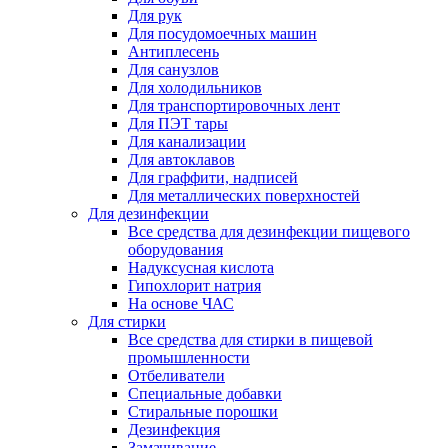
Для рук
Для посудомоечных машин
Антиплесень
Для санузлов
Для холодильников
Для транспортировочных лент
Для ПЭТ тары
Для канализации
Для автоклавов
Для граффити, надписей
Для металлических поверхностей
Для дезинфекции
Все средства для дезинфекции пищевого
оборудования
Надуксусная кислота
Гипохлорит натрия
На основе ЧАС
Для стирки
Все средства для стирки в пищевой
промышленности
Отбеливатели
Специальные добавки
Стиральные порошки
Дезинфекция
Замачивание