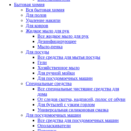
Бытовая химия
Вся бытовая химия
Для полов
Удаление накипи
Для ковров
Жидкое мыло для рук
Все жидкое мыло для рук
Дезинфицирующее
Мыло-пенка
Для посуды
Все средства для мытья посуды
Гели
Хозяйственное мыло
Для ручной мойки
Для посудомоечных машин
Специальные средства
Все специальные чистящие средства для
дома
От следов скотча, надписей, полос от обуви
Для бутылей с узким горлом
Универсальная силиконовая смазка
Для посудомоечных машин
Все средства для посудомоечных машин
Ополаскиватели
Порошки