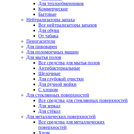
Для теплообменников
Коммерческие
Бытовые
Нейтрализаторы запаха
Все нейтрализаторы запахов
Для обуви
От табака
Пеногасители
Для пивоварен
Для поломоечных машин
Для мытья полов
Все средства для мытья полов
Антибактериальные
Щелочные
Для глубокой очистки
Для ручной мойки
С хлором
Для стеклянных поверхностей
Все средства для стеклянных поверхностей
Для зеркал
Для стёкол
Для металлических поверхностей
Все средства для металлических
поверхностей
Хром