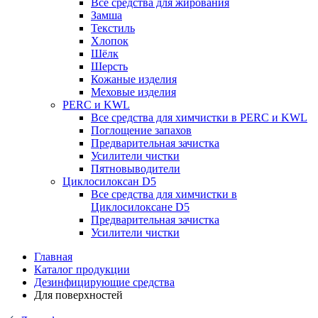
Все средства для жирования
Замша
Текстиль
Хлопок
Шёлк
Шерсть
Кожаные изделия
Меховые изделия
PERC и KWL
Все средства для химчистки в PERC и KWL
Поглощение запахов
Предварительная зачистка
Усилители чистки
Пятновыводители
Циклосилоксан D5
Все средства для химчистки в
Циклосилоксане D5
Предварительная зачистка
Усилители чистки
Главная
Каталог продукции
Дезинфицирующие средства
Для поверхностей