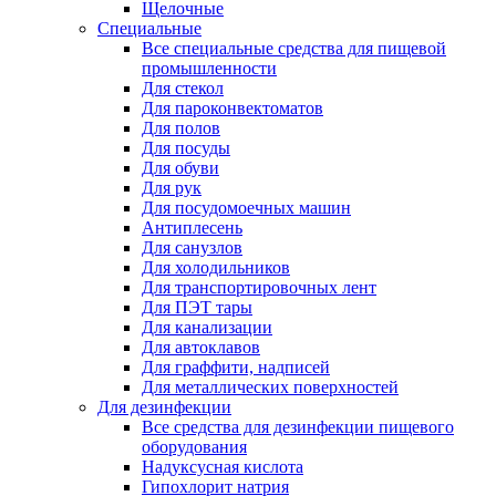
Щелочные
Специальные
Все специальные средства для пищевой
промышленности
Для стекол
Для пароконвектоматов
Для полов
Для посуды
Для обуви
Для рук
Для посудомоечных машин
Антиплесень
Для санузлов
Для холодильников
Для транспортировочных лент
Для ПЭТ тары
Для канализации
Для автоклавов
Для граффити, надписей
Для металлических поверхностей
Для дезинфекции
Все средства для дезинфекции пищевого
оборудования
Надуксусная кислота
Гипохлорит натрия