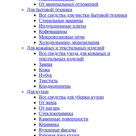
От минеральных отложений
Для бытовой техники
Все средства для чистки бытовой техники
Стиральные машины
Индукционные плиты
Кофемашины
Микроволновые печи
Холодильники, морозильник
Для кожаных и текстильных изделий
Все средства ухода для кожаных и
текстильных изделий
Замша
Кожа
Нубук
Текстиль
Кондиционеры
Для кухни
Все средства для уборки кухни
От жира
От нагара
Стеклокерамика
Каменные поверхности
Керамика
Кухонные фасады
Рабочая зона кухни