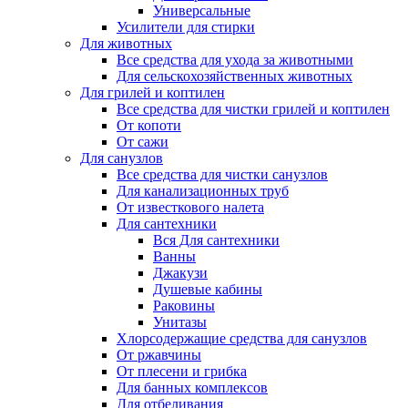
Универсальные
Усилители для стирки
Для животных
Все средства для ухода за животными
Для сельскохозяйственных животных
Для грилей и коптилен
Все средства для чистки грилей и коптилен
От копоти
От сажи
Для санузлов
Все средства для чистки санузлов
Для канализационных труб
От известкового налета
Для сантехники
Вся Для сантехники
Ванны
Джакузи
Душевые кабины
Раковины
Унитазы
Хлорсодержащие средства для санузлов
От ржавчины
От плесени и грибка
Для банных комплексов
Для отбеливания