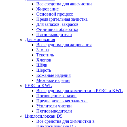
Все средства для аквачистки
Жирование
Основной процесс
Предварительная зачистка
Для запахов, закрасов
Финишная обработка
Пятновыводители
Для жирования
Все средства для жирования
Замша
Текстиль
Хлопок
Шёлк
Шерсть
Кожаные изделия
Меховые изделия
PERC и KWL
Все средства для химчистки в PERC и KWL
Поглощение запахов
Предварительная зачистка
Усилители чистки
Пятновыводители
Циклосилоксан D5
Все средства для химчистки в
Циклосилоксане D5