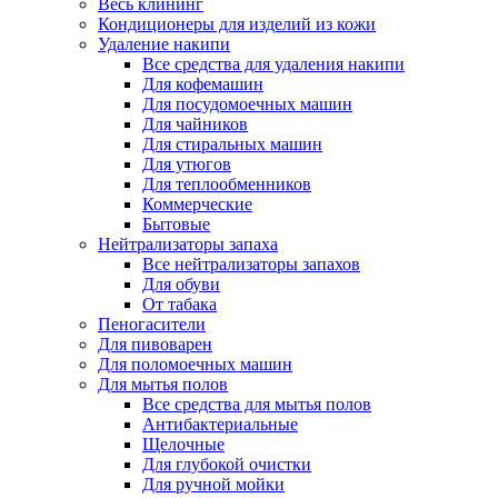
Весь клининг
Кондиционеры для изделий из кожи
Удаление накипи
Все средства для удаления накипи
Для кофемашин
Для посудомоечных машин
Для чайников
Для стиральных машин
Для утюгов
Для теплообменников
Коммерческие
Бытовые
Нейтрализаторы запаха
Все нейтрализаторы запахов
Для обуви
От табака
Пеногасители
Для пивоварен
Для поломоечных машин
Для мытья полов
Все средства для мытья полов
Антибактериальные
Щелочные
Для глубокой очистки
Для ручной мойки