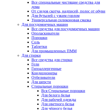
Все специальные чистящие средства для
дома
От следов скотча, надписей, полос от обуви
Для бутылей с узким горлом
Универсальная силиконовая смазка
Для посудомоечных машин
Все средства для посудомоечных машин
Ополаскиватели
Порошки
Соль
Таблетки
Для промышленных ПММ
Для стирки
Все средства для стирки
Гели
Гипоаллергенные
Кондиционеры
Отбеливатели
Для шерсти
Стиральные порошки
Вся Стиральные порошки
Для белого белья
Для рабочей одежды
Для цветного белья
Для чёрного белья