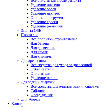
Все очистители после ремонта
Удаление плесени
Удаление обоев
Удаление наклеек
Очистка инструмента
Удаление краски
Удаление ржавчины
Защита OSB
Пропитки
Все пропитки строительные
Для бетона
Для древесины
Для камня
Для кирпича
Для древесины
Все средства для ухода за древесиной
Отбеливатели
Очистители
Удаление налета
Для зданий снаружи
Все средства для очистки здания снаружи
Сайдинг
Фасад здания
Для уборки
Клининг