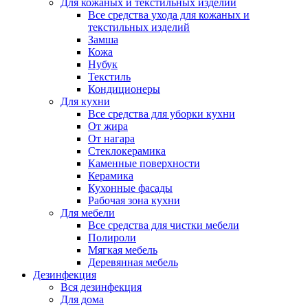
Для кожаных и текстильных изделий
Все средства ухода для кожаных и
текстильных изделий
Замша
Кожа
Нубук
Текстиль
Кондиционеры
Для кухни
Все средства для уборки кухни
От жира
От нагара
Стеклокерамика
Каменные поверхности
Керамика
Кухонные фасады
Рабочая зона кухни
Для мебели
Все средства для чистки мебели
Полироли
Мягкая мебель
Деревянная мебель
Дезинфекция
Вся дезинфекция
Для дома