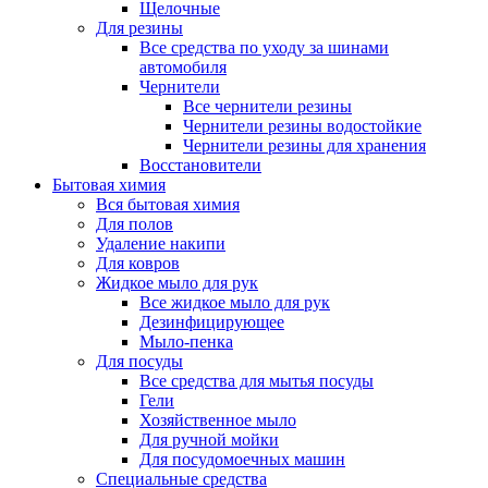
Щелочные
Для резины
Все средства по уходу за шинами
автомобиля
Чернители
Все чернители резины
Чернители резины водостойкие
Чернители резины для хранения
Восстановители
Бытовая химия
Вся бытовая химия
Для полов
Удаление накипи
Для ковров
Жидкое мыло для рук
Все жидкое мыло для рук
Дезинфицирующее
Мыло-пенка
Для посуды
Все средства для мытья посуды
Гели
Хозяйственное мыло
Для ручной мойки
Для посудомоечных машин
Специальные средства