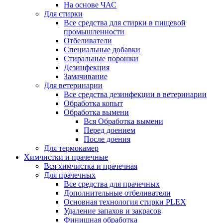
На основе ЧАС
Для стирки
Все средства для стирки в пищевой
промышленности
Отбеливатели
Специальные добавки
Стиральные порошки
Дезинфекция
Замачивание
Для ветеринарии
Все средства дезинфекции в ветеринарии
Обработка копыт
Обработка вымени
Вся Обработка вымени
Перед доением
После доения
Для термокамер
Химчистки и прачечные
Вся химчистка и прачечная
Для прачечных
Все средства для прачечных
Дополнительные отбеливатели
Основная технология стирки PLEX
Удаление запахов и закрасов
Финишная обработка