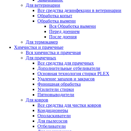
Для ветеринарии
Все средства дезинфекции в ветеринарии
Обработка копыт
Обработка вымени
Вся Обработка вымени
Перед доением
После доения
Для термокамер
Химчистки и прачечные
Вся химчистка и прачечная
Для прачечных
Все средства для прачечных
Дополнительные отбеливатели
Основная технология стирки PLEX
Удаление запахов и закрасов
Финишная обработка
Усилители стирки
Пятновыводители
Для ковров
Все средства для чистки ковров
Кондиционеры
Ополаскиватели
Для пылесосов
Отбеливатели