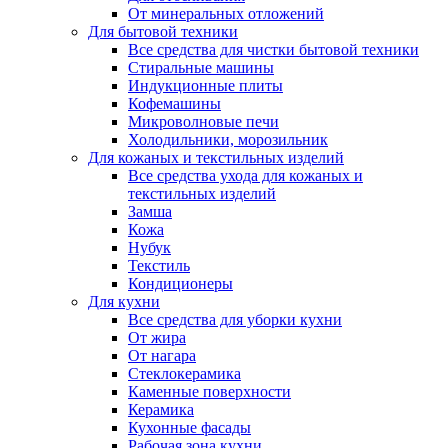
От минеральных отложений
Для бытовой техники
Все средства для чистки бытовой техники
Стиральные машины
Индукционные плиты
Кофемашины
Микроволновые печи
Холодильники, морозильник
Для кожаных и текстильных изделий
Все средства ухода для кожаных и
текстильных изделий
Замша
Кожа
Нубук
Текстиль
Кондиционеры
Для кухни
Все средства для уборки кухни
От жира
От нагара
Стеклокерамика
Каменные поверхности
Керамика
Кухонные фасады
Рабочая зона кухни