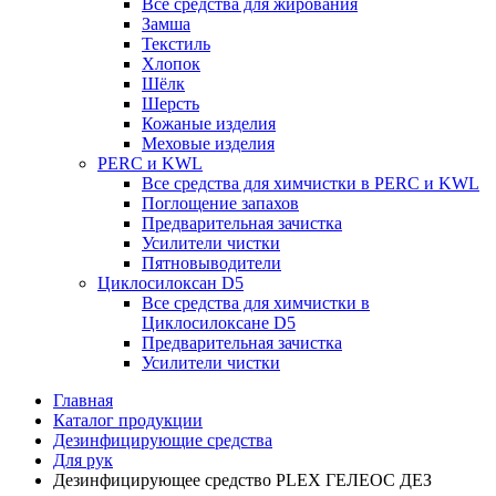
Все средства для жирования
Замша
Текстиль
Хлопок
Шёлк
Шерсть
Кожаные изделия
Меховые изделия
PERC и KWL
Все средства для химчистки в PERC и KWL
Поглощение запахов
Предварительная зачистка
Усилители чистки
Пятновыводители
Циклосилоксан D5
Все средства для химчистки в
Циклосилоксане D5
Предварительная зачистка
Усилители чистки
Главная
Каталог продукции
Дезинфицирующие средства
Для рук
Дезинфицирующее средство PLEX ГЕЛЕОС ДЕЗ