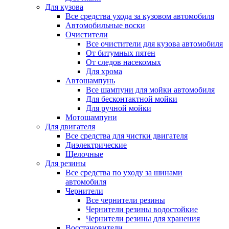
Для кузова
Все средства ухода за кузовом автомобиля
Автомобильные воски
Очистители
Все очистители для кузова автомобиля
От битумных пятен
От следов насекомых
Для хрома
Автошампунь
Все шампуни для мойки автомобиля
Для бесконтактной мойки
Для ручной мойки
Мотошампуни
Для двигателя
Все средства для чистки двигателя
Диэлектрические
Щелочные
Для резины
Все средства по уходу за шинами
автомобиля
Чернители
Все чернители резины
Чернители резины водостойкие
Чернители резины для хранения
Восстановители