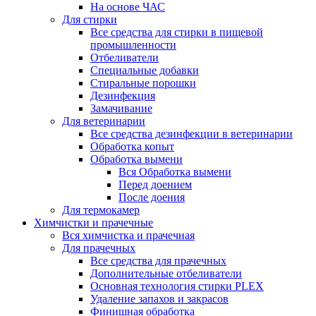
На основе ЧАС
Для стирки
Все средства для стирки в пищевой
промышленности
Отбеливатели
Специальные добавки
Стиральные порошки
Дезинфекция
Замачивание
Для ветеринарии
Все средства дезинфекции в ветеринарии
Обработка копыт
Обработка вымени
Вся Обработка вымени
Перед доением
После доения
Для термокамер
Химчистки и прачечные
Вся химчистка и прачечная
Для прачечных
Все средства для прачечных
Дополнительные отбеливатели
Основная технология стирки PLEX
Удаление запахов и закрасов
Финишная обработка