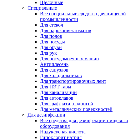
Щелочные
Специальные
Все специальные средства для пищевой
промышленности
Для стекол
Для пароконвектоматов
Для полов
Для посуды
Для обуви
Для рук
Для посудомоечных машин
Антиплесень
Для санузлов
Для холодильников
Для транспортировочных лент
Для ПЭТ тары
Для канализации
Для автоклавов
Для граффити, надписей
Для металлических поверхностей
Для дезинфекции
Все средства для дезинфекции пищевого
оборудования
Надуксусная кислота
Гипохлорит натрия