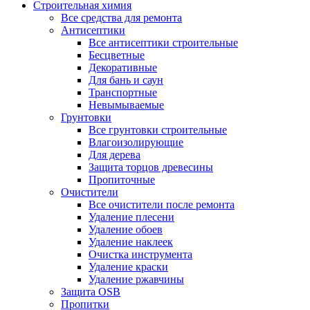
Строительная химия
Все средства для ремонта
Антисептики
Все антисептики строительные
Бесцветные
Декоративные
Для бань и саун
Транспортные
Невымываемые
Грунтовки
Все грунтовки строительные
Влагоизолирующие
Для дерева
Защита торцов древесины
Пропиточные
Очистители
Все очистители после ремонта
Удаление плесени
Удаление обоев
Удаление наклеек
Очистка инструмента
Удаление краски
Удаление ржавчины
Защита OSB
Пропитки