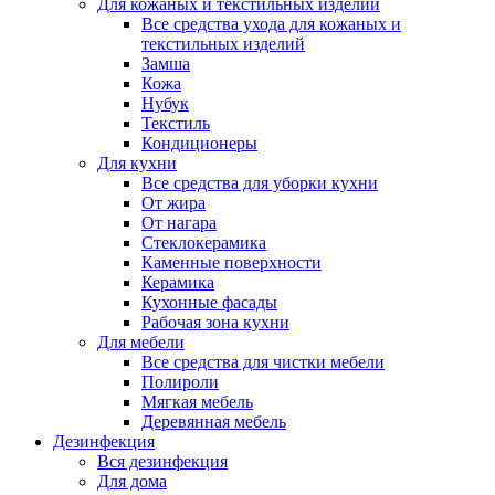
Для кожаных и текстильных изделий
Все средства ухода для кожаных и
текстильных изделий
Замша
Кожа
Нубук
Текстиль
Кондиционеры
Для кухни
Все средства для уборки кухни
От жира
От нагара
Стеклокерамика
Каменные поверхности
Керамика
Кухонные фасады
Рабочая зона кухни
Для мебели
Все средства для чистки мебели
Полироли
Мягкая мебель
Деревянная мебель
Дезинфекция
Вся дезинфекция
Для дома