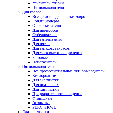
Усилители стирки
Пятновыводители
Для ковров
Все средства для чистки ковров
Кондиционеры
Ополаскиватели
Для пылесосов
Отбеливатели
Для замачивания
Для пятен
Для запахов, закрасов
Для моек высокого давления
Бытовые
Пеногасители
Пятновыводители
Все профессиональные пятновыводители
Кислородные
Для аквачистки
Для прачечных
Для химчистки
Предварительное выведение
Финишные
Энзимные
PERC и KWL
Для аквачистки