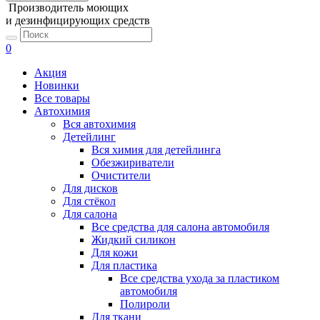
Производитель моющих
и дезинфицирующих средств
0
Акция
Новинки
Все товары
Автохимия
Вся автохимия
Детейлинг
Вся химия для детейлинга
Обезжириватели
Очистители
Для дисков
Для стёкол
Для салона
Все средства для салона автомобиля
Жидкий силикон
Для кожи
Для пластика
Все средства ухода за пластиком
автомобиля
Полироли
Для ткани