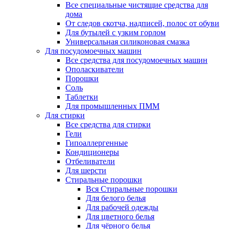
Все специальные чистящие средства для
дома
От следов скотча, надписей, полос от обуви
Для бутылей с узким горлом
Универсальная силиконовая смазка
Для посудомоечных машин
Все средства для посудомоечных машин
Ополаскиватели
Порошки
Соль
Таблетки
Для промышленных ПММ
Для стирки
Все средства для стирки
Гели
Гипоаллергенные
Кондиционеры
Отбеливатели
Для шерсти
Стиральные порошки
Вся Стиральные порошки
Для белого белья
Для рабочей одежды
Для цветного белья
Для чёрного белья