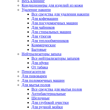
Весь клининг
Кондиционеры для изделий из кожи
Удаление накипи
Все средства для удаления накипи
Для кофемашин
Для посудомоечных машин
Для чайников
Для стиральных машин
Для утюгов
Для теплообменников
Коммерческие
Бытовые
Нейтрализаторы запаха
Все нейтрализаторы запахов
Для обуви
От табака
Пеногасители
Для пивоварен
Для поломоечных машин
Для мытья полов
Все средства для мытья полов
Антибактериальные
Щелочные
Для глубокой очистки
Для ручной мойки