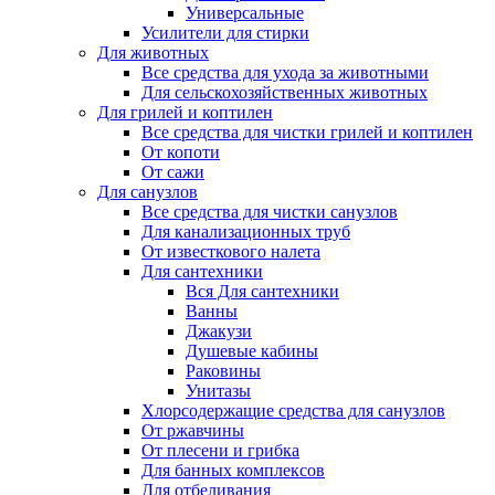
Универсальные
Усилители для стирки
Для животных
Все средства для ухода за животными
Для сельскохозяйственных животных
Для грилей и коптилен
Все средства для чистки грилей и коптилен
От копоти
От сажи
Для санузлов
Все средства для чистки санузлов
Для канализационных труб
От известкового налета
Для сантехники
Вся Для сантехники
Ванны
Джакузи
Душевые кабины
Раковины
Унитазы
Хлорсодержащие средства для санузлов
От ржавчины
От плесени и грибка
Для банных комплексов
Для отбеливания