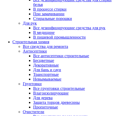
белья
В процессе стирки
При замачивании
Стиральные порошки
Для рук
Все дезинфицирующие средства для рук
В медицине
В пищевой промышленности
Строительная химия
Все средства для ремонта
Антисептики
Все антисептики строительные
Бесцветные
Декоративные
Для бань и саун
Транспортные
Невымываемые
Грунтовки
Все грунтовки строительные
Влагоизолирующие
Для дерева
Защита торцов древесины
Пропиточные
Очистители