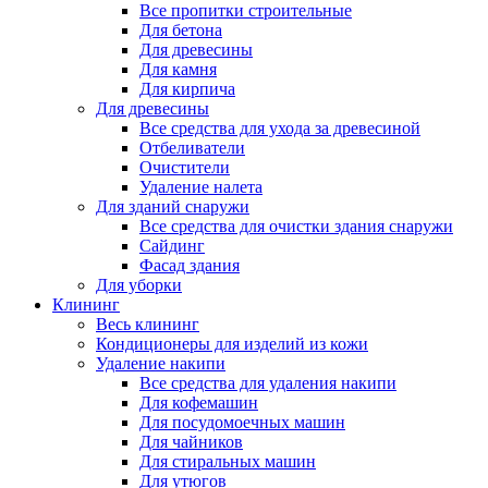
Все пропитки строительные
Для бетона
Для древесины
Для камня
Для кирпича
Для древесины
Все средства для ухода за древесиной
Отбеливатели
Очистители
Удаление налета
Для зданий снаружи
Все средства для очистки здания снаружи
Сайдинг
Фасад здания
Для уборки
Клининг
Весь клининг
Кондиционеры для изделий из кожи
Удаление накипи
Все средства для удаления накипи
Для кофемашин
Для посудомоечных машин
Для чайников
Для стиральных машин
Для утюгов