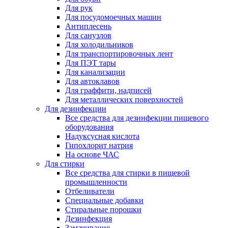
Для рук
Для посудомоечных машин
Антиплесень
Для санузлов
Для холодильников
Для транспортировочных лент
Для ПЭТ тары
Для канализации
Для автоклавов
Для граффити, надписей
Для металлических поверхностей
Для дезинфекции
Все средства для дезинфекции пищевого
оборудования
Надуксусная кислота
Гипохлорит натрия
На основе ЧАС
Для стирки
Все средства для стирки в пищевой
промышленности
Отбеливатели
Специальные добавки
Стиральные порошки
Дезинфекция
Замачивание