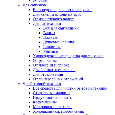
От сажи
Для санузлов
Все средства для чистки санузлов
Для канализационных труб
От известкового налета
Для сантехники
Вся Для сантехники
Ванны
Джакузи
Душевые кабины
Раковины
Унитазы
Хлорсодержащие средства для санузлов
От ржавчины
От плесени и грибка
Для банных комплексов
Для отбеливания
От минеральных отложений
Для бытовой техники
Все средства для чистки бытовой техники
Стиральные машины
Индукционные плиты
Кофемашины
Микроволновые печи
Холодильники, морозильник