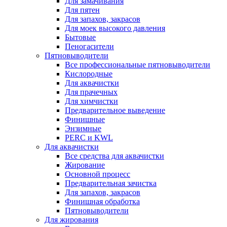
Для замачивания
Для пятен
Для запахов, закрасов
Для моек высокого давления
Бытовые
Пеногасители
Пятновыводители
Все профессиональные пятновыводители
Кислородные
Для аквачистки
Для прачечных
Для химчистки
Предварительное выведение
Финишные
Энзимные
PERC и KWL
Для аквачистки
Все средства для аквачистки
Жирование
Основной процесс
Предварительная зачистка
Для запахов, закрасов
Финишная обработка
Пятновыводители
Для жирования