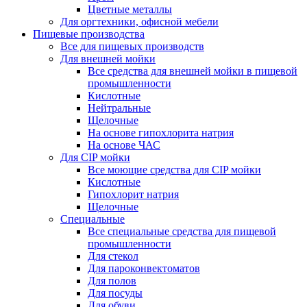
Цветные металлы
Для оргтехники, офисной мебели
Пищевые производства
Все для пищевых производств
Для внешней мойки
Все средства для внешней мойки в пищевой
промышленности
Кислотные
Нейтральные
Щелочные
На основе гипохлорита натрия
На основе ЧАС
Для CIP мойки
Все моющие средства для CIP мойки
Кислотные
Гипохлорит натрия
Щелочные
Специальные
Все специальные средства для пищевой
промышленности
Для стекол
Для пароконвектоматов
Для полов
Для посуды
Для обуви