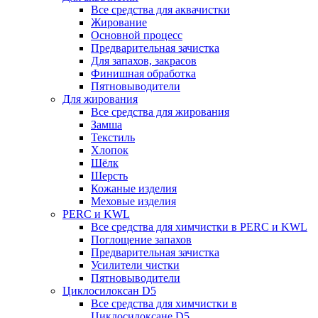
Все средства для аквачистки
Жирование
Основной процесс
Предварительная зачистка
Для запахов, закрасов
Финишная обработка
Пятновыводители
Для жирования
Все средства для жирования
Замша
Текстиль
Хлопок
Шёлк
Шерсть
Кожаные изделия
Меховые изделия
PERC и KWL
Все средства для химчистки в PERC и KWL
Поглощение запахов
Предварительная зачистка
Усилители чистки
Пятновыводители
Циклосилоксан D5
Все средства для химчистки в
Циклосилоксане D5