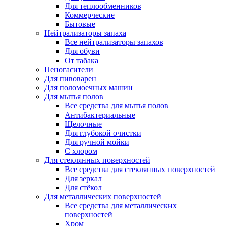
Для теплообменников
Коммерческие
Бытовые
Нейтрализаторы запаха
Все нейтрализаторы запахов
Для обуви
От табака
Пеногасители
Для пивоварен
Для поломоечных машин
Для мытья полов
Все средства для мытья полов
Антибактериальные
Щелочные
Для глубокой очистки
Для ручной мойки
С хлором
Для стеклянных поверхностей
Все средства для стеклянных поверхностей
Для зеркал
Для стёкол
Для металлических поверхностей
Все средства для металлических
поверхностей
Хром