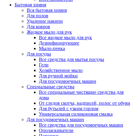
Бытовая химия
Вся бытовая химия
Для полов
Удаление накипи
Для ковров
Жидкое мыло для рук
Все жидкое мыло для рук
Дезинфицирующее
Мыло-пенка
Для посуды
Все средства для мытья посуды
Гели
Хозяйственное мыло
Для ручной мойки
Для посудомоечных машин
Специальные средства
Все специальные чистящие средства для
дома
От следов скотча, надписей, полос от обуви
Для бутылей с узким горлом
Универсальная силиконовая смазка
Для посудомоечных машин
Все средства для посудомоечных машин
Ополаскиватели
Порошки