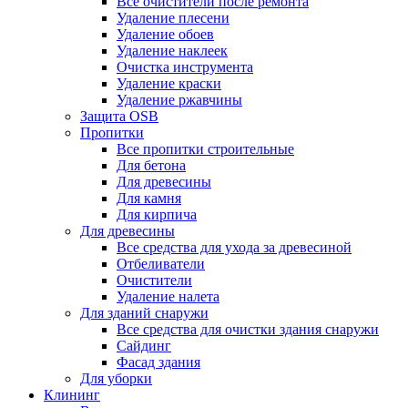
Все очистители после ремонта
Удаление плесени
Удаление обоев
Удаление наклеек
Очистка инструмента
Удаление краски
Удаление ржавчины
Защита OSB
Пропитки
Все пропитки строительные
Для бетона
Для древесины
Для камня
Для кирпича
Для древесины
Все средства для ухода за древесиной
Отбеливатели
Очистители
Удаление налета
Для зданий снаружи
Все средства для очистки здания снаружи
Сайдинг
Фасад здания
Для уборки
Клининг