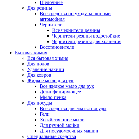
Щелочные
Для резины
Все средства по уходу за шинами
автомобиля
Чернители
Все чернители резины
Чернители резины водостойкие
Чернители резины для хранения
Восстановители
Бытовая химия
Вся бытовая химия
Для полов
Удаление накипи
Для ковров
Жидкое мыло для рук
Все жидкое мыло для рук
Дезинфицирующее
Мыло-пенка
Для посуды
Все средства для мытья посуды
Гели
Хозяйственное мыло
Для ручной мойки
Для посудомоечных машин
Специальные средства