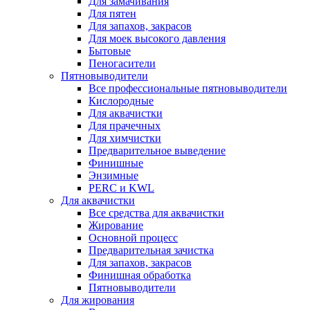
Для замачивания
Для пятен
Для запахов, закрасов
Для моек высокого давления
Бытовые
Пеногасители
Пятновыводители
Все профессиональные пятновыводители
Кислородные
Для аквачистки
Для прачечных
Для химчистки
Предварительное выведение
Финишные
Энзимные
PERC и KWL
Для аквачистки
Все средства для аквачистки
Жирование
Основной процесс
Предварительная зачистка
Для запахов, закрасов
Финишная обработка
Пятновыводители
Для жирования