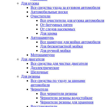
Для кузова
Все средства ухода за кузовом автомобиля
Автомобильные воски
Очистители
Все очистители для кузова автомобиля
От битумных пятен
От следов насекомых
Для хрома
Автошампунь
Все шампуни для мойки автомобиля
Для бесконтактной мойки
Для ручной мойки
Мотошампуни
Для двигателя
Все средства для чистки двигателя
Диэлектрические
Щелочные
Для резины
Все средства по уходу за шинами
автомобиля
Чернители
Все чернители резины
Чернители резины водостойкие
Чернители резины для хранения
Восстановители