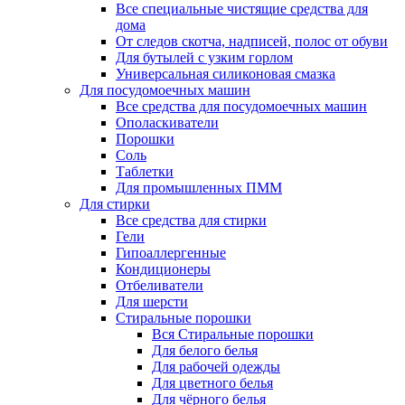
Все специальные чистящие средства для
дома
От следов скотча, надписей, полос от обуви
Для бутылей с узким горлом
Универсальная силиконовая смазка
Для посудомоечных машин
Все средства для посудомоечных машин
Ополаскиватели
Порошки
Соль
Таблетки
Для промышленных ПММ
Для стирки
Все средства для стирки
Гели
Гипоаллергенные
Кондиционеры
Отбеливатели
Для шерсти
Стиральные порошки
Вся Стиральные порошки
Для белого белья
Для рабочей одежды
Для цветного белья
Для чёрного белья