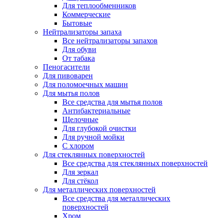
Для теплообменников
Коммерческие
Бытовые
Нейтрализаторы запаха
Все нейтрализаторы запахов
Для обуви
От табака
Пеногасители
Для пивоварен
Для поломоечных машин
Для мытья полов
Все средства для мытья полов
Антибактериальные
Щелочные
Для глубокой очистки
Для ручной мойки
С хлором
Для стеклянных поверхностей
Все средства для стеклянных поверхностей
Для зеркал
Для стёкол
Для металлических поверхностей
Все средства для металлических
поверхностей
Хром