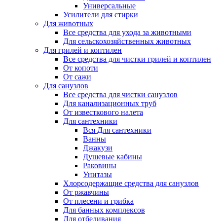
Универсальные
Усилители для стирки
Для животных
Все средства для ухода за животными
Для сельскохозяйственных животных
Для грилей и коптилен
Все средства для чистки грилей и коптилен
От копоти
От сажи
Для санузлов
Все средства для чистки санузлов
Для канализационных труб
От известкового налета
Для сантехники
Вся Для сантехники
Ванны
Джакузи
Душевые кабины
Раковины
Унитазы
Хлорсодержащие средства для санузлов
От ржавчины
От плесени и грибка
Для банных комплексов
Для отбеливания