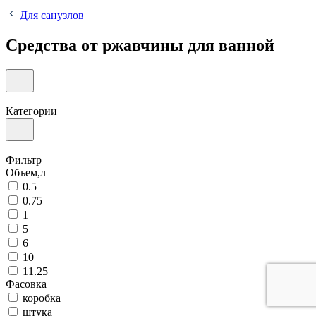
Для санузлов
Средства от ржавчины для ванной
Категории
Фильтр
Объем,л
0.5
0.75
1
5
6
10
11.25
Фасовка
коробка
штука