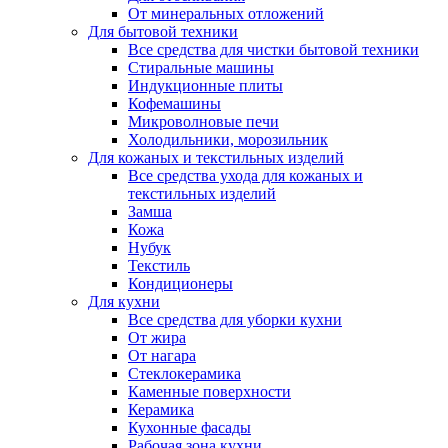
От минеральных отложений
Для бытовой техники
Все средства для чистки бытовой техники
Стиральные машины
Индукционные плиты
Кофемашины
Микроволновые печи
Холодильники, морозильник
Для кожаных и текстильных изделий
Все средства ухода для кожаных и
текстильных изделий
Замша
Кожа
Нубук
Текстиль
Кондиционеры
Для кухни
Все средства для уборки кухни
От жира
От нагара
Стеклокерамика
Каменные поверхности
Керамика
Кухонные фасады
Рабочая зона кухни