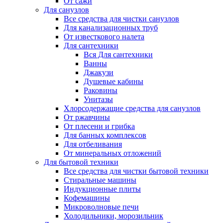
От сажи
Для санузлов
Все средства для чистки санузлов
Для канализационных труб
От известкового налета
Для сантехники
Вся Для сантехники
Ванны
Джакузи
Душевые кабины
Раковины
Унитазы
Хлорсодержащие средства для санузлов
От ржавчины
От плесени и грибка
Для банных комплексов
Для отбеливания
От минеральных отложений
Для бытовой техники
Все средства для чистки бытовой техники
Стиральные машины
Индукционные плиты
Кофемашины
Микроволновые печи
Холодильники, морозильник