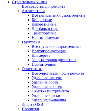
Строительная химия
Все средства для ремонта
Антисептики
Все антисептики строительные
Бесцветные
Декоративные
Для бань и саун
Транспортные
Невымываемые
Грунтовки
Все грунтовки строительные
Влагоизолирующие
Для дерева
Защита торцов древесины
Пропиточные
Очистители
Все очистители после ремонта
Удаление плесени
Удаление обоев
Удаление наклеек
Очистка инструмента
Удаление краски
Удаление ржавчины
Защита OSB
Пропитки