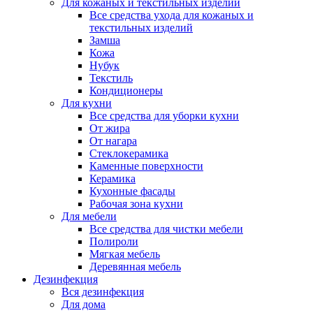
Для кожаных и текстильных изделий
Все средства ухода для кожаных и
текстильных изделий
Замша
Кожа
Нубук
Текстиль
Кондиционеры
Для кухни
Все средства для уборки кухни
От жира
От нагара
Стеклокерамика
Каменные поверхности
Керамика
Кухонные фасады
Рабочая зона кухни
Для мебели
Все средства для чистки мебели
Полироли
Мягкая мебель
Деревянная мебель
Дезинфекция
Вся дезинфекция
Для дома