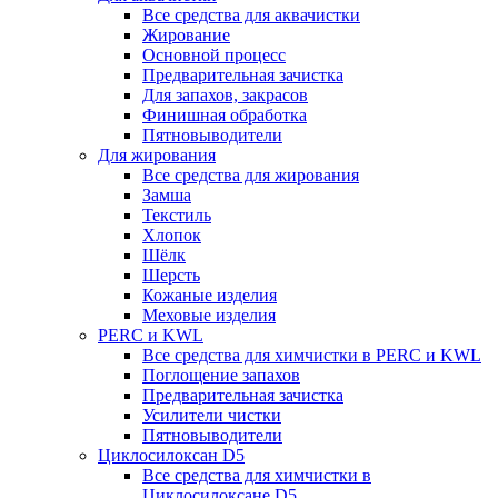
Все средства для аквачистки
Жирование
Основной процесс
Предварительная зачистка
Для запахов, закрасов
Финишная обработка
Пятновыводители
Для жирования
Все средства для жирования
Замша
Текстиль
Хлопок
Шёлк
Шерсть
Кожаные изделия
Меховые изделия
PERC и KWL
Все средства для химчистки в PERC и KWL
Поглощение запахов
Предварительная зачистка
Усилители чистки
Пятновыводители
Циклосилоксан D5
Все средства для химчистки в
Циклосилоксане D5