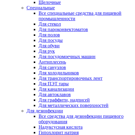
Щелочные
Специальные
Все специальные средства для пищевой
промышленности
Для стекол
Для пароконвектоматов
Для полов
Для посуды
Для обуви
Для рук
Для посудомоечных машин
Антиплесень
Для санузлов
Для холодильников
Для транспортировочных лент
Для ПЭТ тары
Для канализации
Для автоклавов
Для граффити, надписей
Для металлических поверхностей
Для дезинфекции
Все средства для дезинфекции пищевого
оборудования
Надуксусная кислота
Гипохлорит натрия