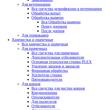
Для ветеринарии
Все средства дезинфекции в ветеринарии
Обработка копыт
Обработка вымени
Вся Обработка вымени
Перед доением
После доения
Для термокамер
Химчистки и прачечные
Вся химчистка и прачечная
Для прачечных
Все средства для прачечных
Дополнительные отбеливатели
Основная технология стирки PLEX
Удаление запахов и закрасов
Финишная обработка
Усилители стирки
Пятновыводители
Для ковров
Все средства для чистки ковров
Кондиционеры
Ополаскиватели
Для пылесосов
Отбеливатели