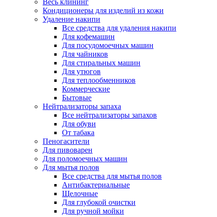
Весь клининг
Кондиционеры для изделий из кожи
Удаление накипи
Все средства для удаления накипи
Для кофемашин
Для посудомоечных машин
Для чайников
Для стиральных машин
Для утюгов
Для теплообменников
Коммерческие
Бытовые
Нейтрализаторы запаха
Все нейтрализаторы запахов
Для обуви
От табака
Пеногасители
Для пивоварен
Для поломоечных машин
Для мытья полов
Все средства для мытья полов
Антибактериальные
Щелочные
Для глубокой очистки
Для ручной мойки