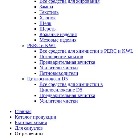
Все средства для жирования
Замша
Текстиль
Хлопок
Шёлк
Шерсть
Кожаные изделия
Меховые изделия
PERC и KWL
Все средства для химчистки в PERC и KWL
Поглощение запахов
Предварительная зачистка
Усилители чистки
Пятновыводители
Циклосилоксан D5
Все средства для химчистки в
Циклосилоксане D5
Предварительная зачистка
Усилители чистки
Главная
Каталог продукции
Бытовая химия
Для санузлов
От ржавчины