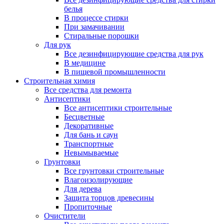
белья
В процессе стирки
При замачивании
Стиральные порошки
Для рук
Все дезинфицирующие средства для рук
В медицине
В пищевой промышленности
Строительная химия
Все средства для ремонта
Антисептики
Все антисептики строительные
Бесцветные
Декоративные
Для бань и саун
Транспортные
Невымываемые
Грунтовки
Все грунтовки строительные
Влагоизолирующие
Для дерева
Защита торцов древесины
Пропиточные
Очистители