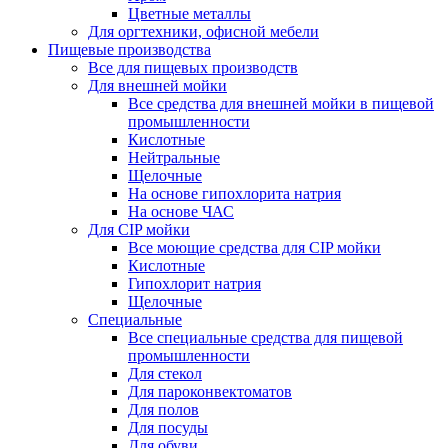
Цветные металлы
Для оргтехники, офисной мебели
Пищевые производства
Все для пищевых производств
Для внешней мойки
Все средства для внешней мойки в пищевой
промышленности
Кислотные
Нейтральные
Щелочные
На основе гипохлорита натрия
На основе ЧАС
Для CIP мойки
Все моющие средства для CIP мойки
Кислотные
Гипохлорит натрия
Щелочные
Специальные
Все специальные средства для пищевой
промышленности
Для стекол
Для пароконвектоматов
Для полов
Для посуды
Для обуви