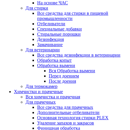
На основе ЧАС
Для стирки
Все средства для стирки в пищевой
промышленности
Отбеливатели
Специальные добавки
Стиральные порошки
Дезинфекция
Замачивание
Для ветеринарии
Все средства дезинфекции в ветеринарии
Обработка копыт
Обработка вымени
Вся Обработка вымени
Перед доением
После доения
Для термокамер
Химчистки и прачечные
Вся химчистка и прачечная
Для прачечных
Все средства для прачечных
Дополнительные отбеливатели
Основная технология стирки PLEX
Удаление запахов и закрасов
Финишная обработка