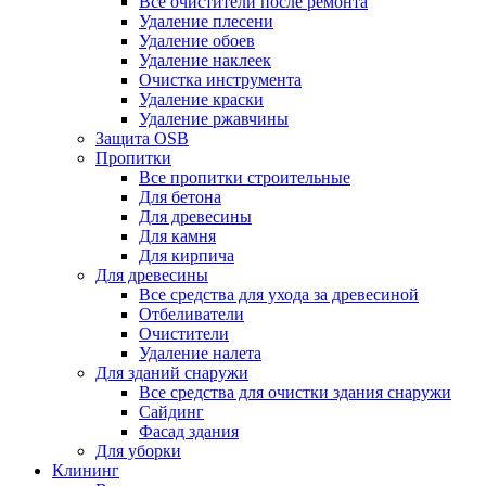
Все очистители после ремонта
Удаление плесени
Удаление обоев
Удаление наклеек
Очистка инструмента
Удаление краски
Удаление ржавчины
Защита OSB
Пропитки
Все пропитки строительные
Для бетона
Для древесины
Для камня
Для кирпича
Для древесины
Все средства для ухода за древесиной
Отбеливатели
Очистители
Удаление налета
Для зданий снаружи
Все средства для очистки здания снаружи
Сайдинг
Фасад здания
Для уборки
Клининг