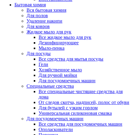
Бытовая химия
Вся бытовая химия
Для полов
Удаление накипи
Для ковров
Жидкое мыло для рук
Все жидкое мыло для рук
Дезинфицирующее
Мыло-пенка
Для посуды
Все средства для мытья посуды
Гели
Хозяйственное мыло
Для ручной мойки
Для посудомоечных машин
Специальные средства
Все специальные чистящие средства для
дома
От следов скотча, надписей, полос от обуви
Для бутылей с узким горлом
Универсальная силиконовая смазка
Для посудомоечных машин
Все средства для посудомоечных машин
Ополаскиватели
Порошки