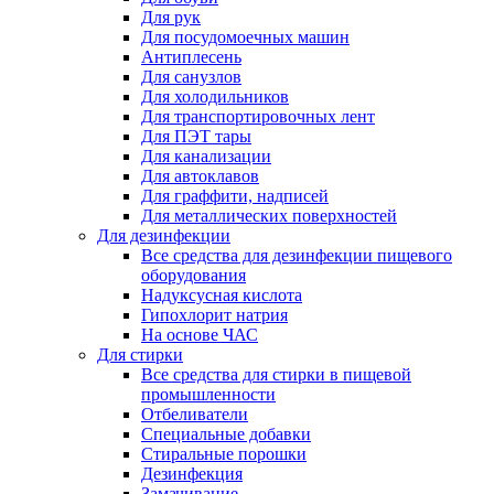
Для рук
Для посудомоечных машин
Антиплесень
Для санузлов
Для холодильников
Для транспортировочных лент
Для ПЭТ тары
Для канализации
Для автоклавов
Для граффити, надписей
Для металлических поверхностей
Для дезинфекции
Все средства для дезинфекции пищевого
оборудования
Надуксусная кислота
Гипохлорит натрия
На основе ЧАС
Для стирки
Все средства для стирки в пищевой
промышленности
Отбеливатели
Специальные добавки
Стиральные порошки
Дезинфекция
Замачивание