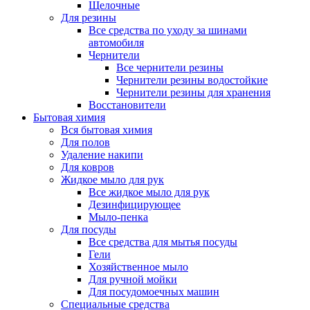
Щелочные
Для резины
Все средства по уходу за шинами
автомобиля
Чернители
Все чернители резины
Чернители резины водостойкие
Чернители резины для хранения
Восстановители
Бытовая химия
Вся бытовая химия
Для полов
Удаление накипи
Для ковров
Жидкое мыло для рук
Все жидкое мыло для рук
Дезинфицирующее
Мыло-пенка
Для посуды
Все средства для мытья посуды
Гели
Хозяйственное мыло
Для ручной мойки
Для посудомоечных машин
Специальные средства