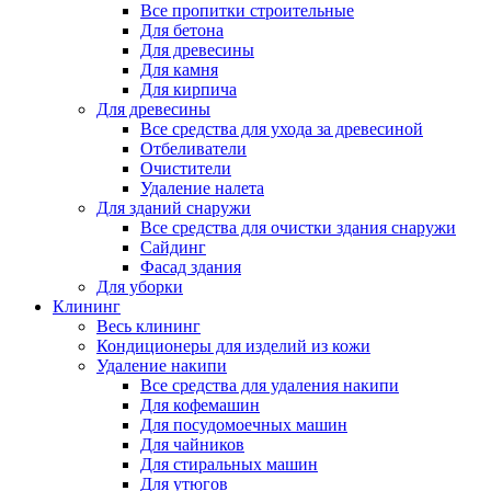
Все пропитки строительные
Для бетона
Для древесины
Для камня
Для кирпича
Для древесины
Все средства для ухода за древесиной
Отбеливатели
Очистители
Удаление налета
Для зданий снаружи
Все средства для очистки здания снаружи
Сайдинг
Фасад здания
Для уборки
Клининг
Весь клининг
Кондиционеры для изделий из кожи
Удаление накипи
Все средства для удаления накипи
Для кофемашин
Для посудомоечных машин
Для чайников
Для стиральных машин
Для утюгов