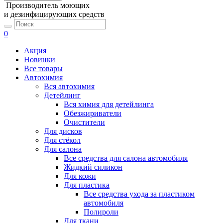
Производитель моющих
и дезинфицирующих средств
0
Акция
Новинки
Все товары
Автохимия
Вся автохимия
Детейлинг
Вся химия для детейлинга
Обезжириватели
Очистители
Для дисков
Для стёкол
Для салона
Все средства для салона автомобиля
Жидкий силикон
Для кожи
Для пластика
Все средства ухода за пластиком
автомобиля
Полироли
Для ткани