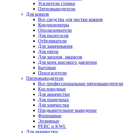
Усилители стирки
Пятновыводители
Для ковров
Все средства для чистки ковров
Кондиционеры
Ополаскиватели
Для пылесосов
Отбеливатели
Для замачивания
Для пятен
Для запахов, закрасов
Для моек высокого давления
Бытовые
Пеногасители
Пятновыводители
Все профессиональные пятновыводители
Кислородные
Для аквачистки
Для прачечных
Для химчистки
Предварительное выведение
Финишные
Энзимные
PERC и KWL
Для аквачистки