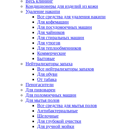
Весь клининг
Кондиционеры для изделий из кожи
Удаление накипи
Все средства для удаления накипи
Для кофемашин
Для посудомоечных машин
Для чайников
Для стиральных машин
Для утюгов
Для теплообменников
Коммерческие
Бытовые
Нейтрализаторы запаха
Все нейтрализаторы запахов
Для обуви
От табака
Пеногасители
Для пивоварен
Для поломоечных машин
Для мытья полов
Все средства для мытья полов
Антибактериальные
Щелочные
Для глубокой очистки
Для ручной мойки