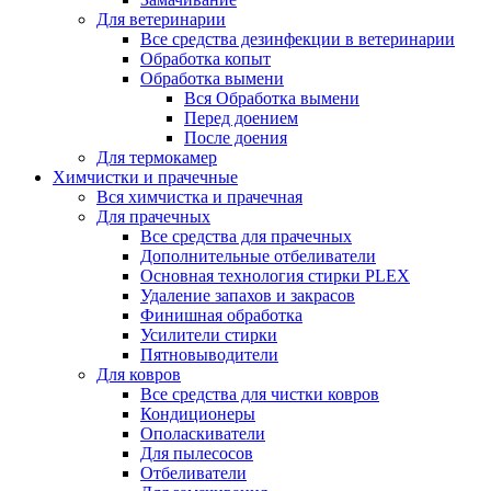
Для ветеринарии
Все средства дезинфекции в ветеринарии
Обработка копыт
Обработка вымени
Вся Обработка вымени
Перед доением
После доения
Для термокамер
Химчистки и прачечные
Вся химчистка и прачечная
Для прачечных
Все средства для прачечных
Дополнительные отбеливатели
Основная технология стирки PLEX
Удаление запахов и закрасов
Финишная обработка
Усилители стирки
Пятновыводители
Для ковров
Все средства для чистки ковров
Кондиционеры
Ополаскиватели
Для пылесосов
Отбеливатели