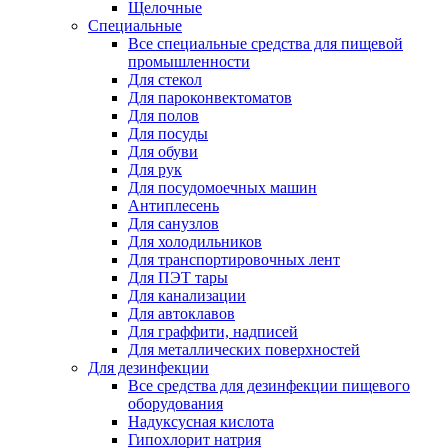
Щелочные
Специальные
Все специальные средства для пищевой
промышленности
Для стекол
Для пароконвектоматов
Для полов
Для посуды
Для обуви
Для рук
Для посудомоечных машин
Антиплесень
Для санузлов
Для холодильников
Для транспортировочных лент
Для ПЭТ тары
Для канализации
Для автоклавов
Для граффити, надписей
Для металлических поверхностей
Для дезинфекции
Все средства для дезинфекции пищевого
оборудования
Надуксусная кислота
Гипохлорит натрия