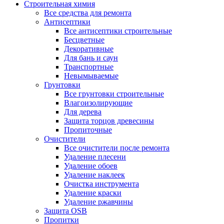
Строительная химия
Все средства для ремонта
Антисептики
Все антисептики строительные
Бесцветные
Декоративные
Для бань и саун
Транспортные
Невымываемые
Грунтовки
Все грунтовки строительные
Влагоизолирующие
Для дерева
Защита торцов древесины
Пропиточные
Очистители
Все очистители после ремонта
Удаление плесени
Удаление обоев
Удаление наклеек
Очистка инструмента
Удаление краски
Удаление ржавчины
Защита OSB
Пропитки