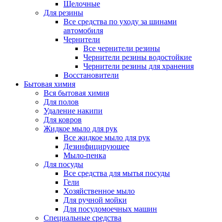
Щелочные
Для резины
Все средства по уходу за шинами
автомобиля
Чернители
Все чернители резины
Чернители резины водостойкие
Чернители резины для хранения
Восстановители
Бытовая химия
Вся бытовая химия
Для полов
Удаление накипи
Для ковров
Жидкое мыло для рук
Все жидкое мыло для рук
Дезинфицирующее
Мыло-пенка
Для посуды
Все средства для мытья посуды
Гели
Хозяйственное мыло
Для ручной мойки
Для посудомоечных машин
Специальные средства