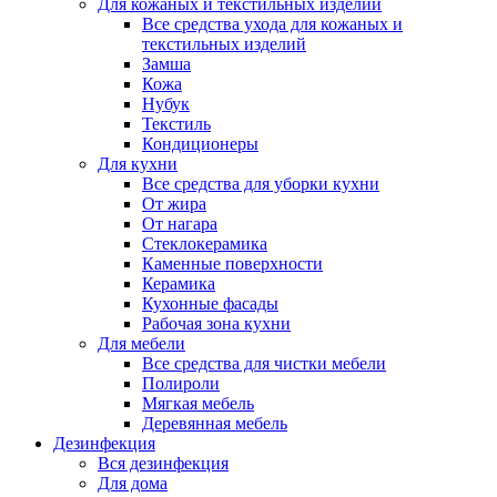
Для кожаных и текстильных изделий
Все средства ухода для кожаных и
текстильных изделий
Замша
Кожа
Нубук
Текстиль
Кондиционеры
Для кухни
Все средства для уборки кухни
От жира
От нагара
Стеклокерамика
Каменные поверхности
Керамика
Кухонные фасады
Рабочая зона кухни
Для мебели
Все средства для чистки мебели
Полироли
Мягкая мебель
Деревянная мебель
Дезинфекция
Вся дезинфекция
Для дома