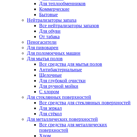
Для теплообменников
Коммерческие
Бытовые
Нейтрализаторы запаха
Все нейтрализаторы запахов
Для обуви
От табака
Пеногасители
Для пивоварен
Для поломоечных машин
Для мытья полов
Все средства для мытья полов
Антибактериальные
Щелочные
Для глубокой очистки
Для ручной мойки
С хлором
Для стеклянных поверхностей
Все средства для стеклянных поверхностей
Для зеркал
Для стёкол
Для металлических поверхностей
Все средства для металлических
поверхностей
Хром