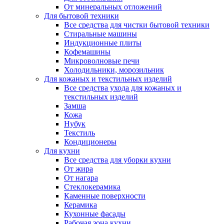
От минеральных отложений
Для бытовой техники
Все средства для чистки бытовой техники
Стиральные машины
Индукционные плиты
Кофемашины
Микроволновые печи
Холодильники, морозильник
Для кожаных и текстильных изделий
Все средства ухода для кожаных и
текстильных изделий
Замша
Кожа
Нубук
Текстиль
Кондиционеры
Для кухни
Все средства для уборки кухни
От жира
От нагара
Стеклокерамика
Каменные поверхности
Керамика
Кухонные фасады
Рабочая зона кухни