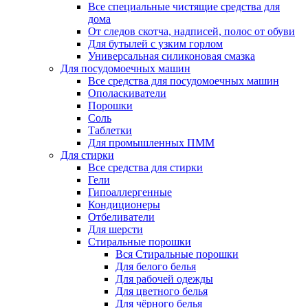
Все специальные чистящие средства для
дома
От следов скотча, надписей, полос от обуви
Для бутылей с узким горлом
Универсальная силиконовая смазка
Для посудомоечных машин
Все средства для посудомоечных машин
Ополаскиватели
Порошки
Соль
Таблетки
Для промышленных ПММ
Для стирки
Все средства для стирки
Гели
Гипоаллергенные
Кондиционеры
Отбеливатели
Для шерсти
Стиральные порошки
Вся Стиральные порошки
Для белого белья
Для рабочей одежды
Для цветного белья
Для чёрного белья