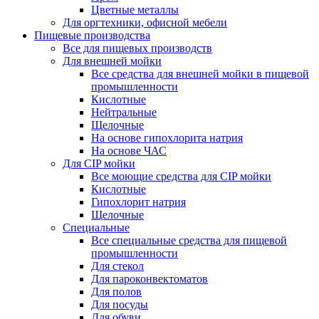
Цветные металлы
Для оргтехники, офисной мебели
Пищевые производства
Все для пищевых производств
Для внешней мойки
Все средства для внешней мойки в пищевой
промышленности
Кислотные
Нейтральные
Щелочные
На основе гипохлорита натрия
На основе ЧАС
Для CIP мойки
Все моющие средства для CIP мойки
Кислотные
Гипохлорит натрия
Щелочные
Специальные
Все специальные средства для пищевой
промышленности
Для стекол
Для пароконвектоматов
Для полов
Для посуды
Для обуви