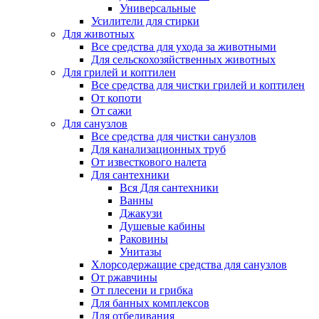
Универсальные
Усилители для стирки
Для животных
Все средства для ухода за животными
Для сельскохозяйственных животных
Для грилей и коптилен
Все средства для чистки грилей и коптилен
От копоти
От сажи
Для санузлов
Все средства для чистки санузлов
Для канализационных труб
От известкового налета
Для сантехники
Вся Для сантехники
Ванны
Джакузи
Душевые кабины
Раковины
Унитазы
Хлорсодержащие средства для санузлов
От ржавчины
От плесени и грибка
Для банных комплексов
Для отбеливания