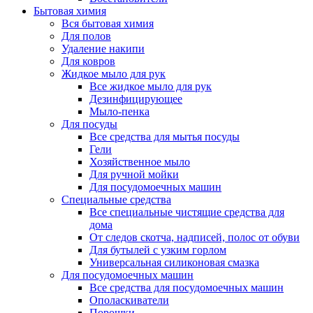
Бытовая химия
Вся бытовая химия
Для полов
Удаление накипи
Для ковров
Жидкое мыло для рук
Все жидкое мыло для рук
Дезинфицирующее
Мыло-пенка
Для посуды
Все средства для мытья посуды
Гели
Хозяйственное мыло
Для ручной мойки
Для посудомоечных машин
Специальные средства
Все специальные чистящие средства для
дома
От следов скотча, надписей, полос от обуви
Для бутылей с узким горлом
Универсальная силиконовая смазка
Для посудомоечных машин
Все средства для посудомоечных машин
Ополаскиватели
Порошки