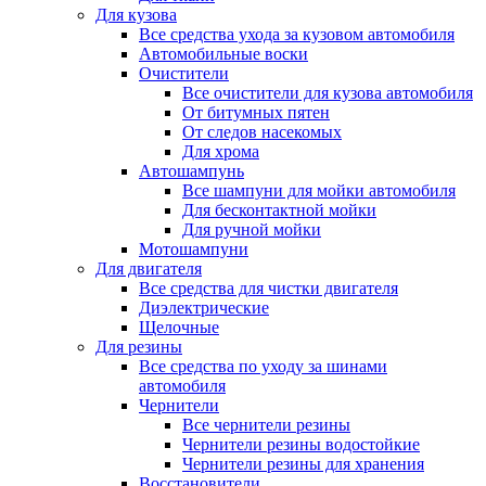
Для кузова
Все средства ухода за кузовом автомобиля
Автомобильные воски
Очистители
Все очистители для кузова автомобиля
От битумных пятен
От следов насекомых
Для хрома
Автошампунь
Все шампуни для мойки автомобиля
Для бесконтактной мойки
Для ручной мойки
Мотошампуни
Для двигателя
Все средства для чистки двигателя
Диэлектрические
Щелочные
Для резины
Все средства по уходу за шинами
автомобиля
Чернители
Все чернители резины
Чернители резины водостойкие
Чернители резины для хранения
Восстановители