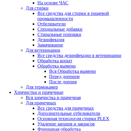
На основе ЧАС
Для стирки
Все средства для стирки в пищевой
промышленности
Отбеливатели
Специальные добавки
Стиральные порошки
Дезинфекция
Замачивание
Для ветеринарии
Все средства дезинфекции в ветеринарии
Обработка копыт
Обработка вымени
Вся Обработка вымени
Перед доением
После доения
Для термокамер
Химчистки и прачечные
Вся химчистка и прачечная
Для прачечных
Все средства для прачечных
Дополнительные отбеливатели
Основная технология стирки PLEX
Удаление запахов и закрасов
Финишная обработка