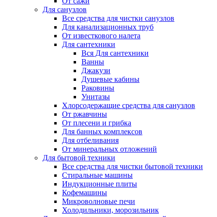
От сажи
Для санузлов
Все средства для чистки санузлов
Для канализационных труб
От известкового налета
Для сантехники
Вся Для сантехники
Ванны
Джакузи
Душевые кабины
Раковины
Унитазы
Хлорсодержащие средства для санузлов
От ржавчины
От плесени и грибка
Для банных комплексов
Для отбеливания
От минеральных отложений
Для бытовой техники
Все средства для чистки бытовой техники
Стиральные машины
Индукционные плиты
Кофемашины
Микроволновые печи
Холодильники, морозильник