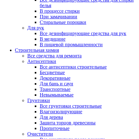
белья
В процессе стирки
При замачивании
Стиральные порошки
Для рук
Все дезинфицирующие средства для рук
В медицине
В пищевой промышленности
Строительная химия
Все средства для ремонта
Антисептики
Все антисептики строительные
Бесцветные
Декоративные
Для бань и саун
Транспортные
Невымываемые
Грунтовки
Все грунтовки строительные
Влагоизолирующие
Для дерева
Защита торцов древесины
Пропиточные
Очистители