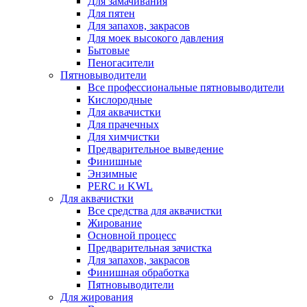
Для замачивания
Для пятен
Для запахов, закрасов
Для моек высокого давления
Бытовые
Пеногасители
Пятновыводители
Все профессиональные пятновыводители
Кислородные
Для аквачистки
Для прачечных
Для химчистки
Предварительное выведение
Финишные
Энзимные
PERC и KWL
Для аквачистки
Все средства для аквачистки
Жирование
Основной процесс
Предварительная зачистка
Для запахов, закрасов
Финишная обработка
Пятновыводители
Для жирования