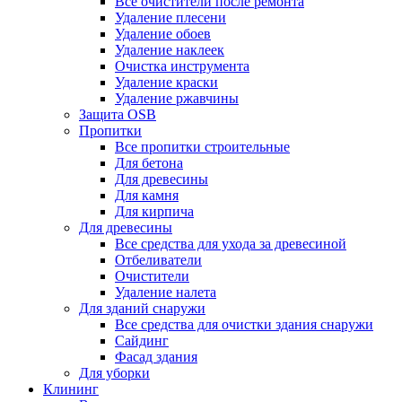
Все очистители после ремонта
Удаление плесени
Удаление обоев
Удаление наклеек
Очистка инструмента
Удаление краски
Удаление ржавчины
Защита OSB
Пропитки
Все пропитки строительные
Для бетона
Для древесины
Для камня
Для кирпича
Для древесины
Все средства для ухода за древесиной
Отбеливатели
Очистители
Удаление налета
Для зданий снаружи
Все средства для очистки здания снаружи
Сайдинг
Фасад здания
Для уборки
Клининг