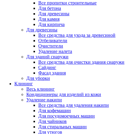
Все пропитки строительные
Для бетона
Для древесины
Для камня
Для кирпича
Для древесины
Все средства для ухода за древесиной
Отбеливатели
Очистители
Удаление налета
Для зданий снаружи
Все средства для очистки здания снаружи
Сайдинг
Фасад здания
Для уборки
Клининг
Весь клининг
Кондиционеры для изделий из кожи
Удаление накипи
Все средства для удаления накипи
Для кофемашин
Для посудомоечных машин
Для чайников
Для стиральных машин
Для утюгов