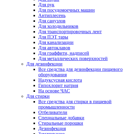
Для рук
Для посудомоечных машин
Антиплесень
Для санузлов
Для холодильников
Для транспортировочных лент
Для ПЭТ тары
Для канализации
Для автоклавов
Для граффити, надписей
Для металлических поверхностей
Для дезинфекции
Все средства для дезинфекции пищевого
оборудования
Надуксусная кислота
Гипохлорит натрия
На основе ЧАС
Для стирки
Все средства для стирки в пищевой
промышленности
Отбеливатели
Специальные добавки
Стиральные порошки
Дезинфекция
Замачивание