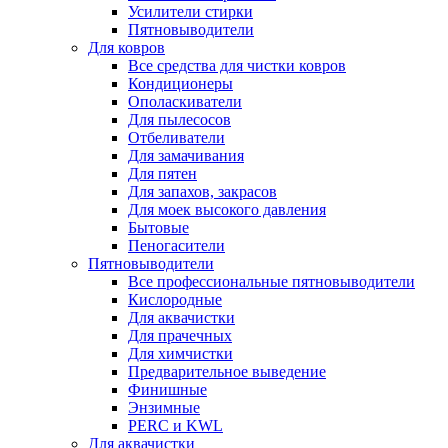
Усилители стирки
Пятновыводители
Для ковров
Все средства для чистки ковров
Кондиционеры
Ополаскиватели
Для пылесосов
Отбеливатели
Для замачивания
Для пятен
Для запахов, закрасов
Для моек высокого давления
Бытовые
Пеногасители
Пятновыводители
Все профессиональные пятновыводители
Кислородные
Для аквачистки
Для прачечных
Для химчистки
Предварительное выведение
Финишные
Энзимные
PERC и KWL
Для аквачистки