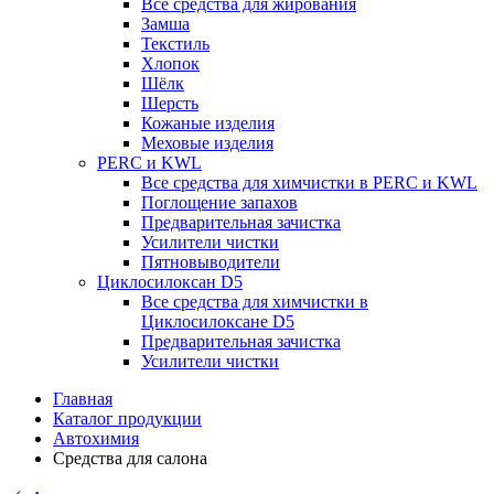
Все средства для жирования
Замша
Текстиль
Хлопок
Шёлк
Шерсть
Кожаные изделия
Меховые изделия
PERC и KWL
Все средства для химчистки в PERC и KWL
Поглощение запахов
Предварительная зачистка
Усилители чистки
Пятновыводители
Циклосилоксан D5
Все средства для химчистки в
Циклосилоксане D5
Предварительная зачистка
Усилители чистки
Главная
Каталог продукции
Автохимия
Средства для салона