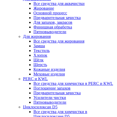
Все средства для аквачистки
Жирование
Основной процесс
Предварительная зачистка
Для запахов, закрасов
Финишная обработка
Пятновыводители
Для жирования
Все средства для жирования
Замша
Текстиль
Хлопок
Шёлк
Шерсть
Кожаные изделия
Меховые изделия
PERC и KWL
Все средства для химчистки в PERC и KWL
Поглощение запахов
Предварительная зачистка
Усилители чистки
Пятновыводители
Циклосилоксан D5
Все средства для химчистки в
Циклосилоксане D5