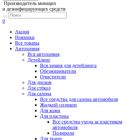
Производитель моющих
и дезинфицирующих средств
0
Акция
Новинки
Все товары
Автохимия
Вся автохимия
Детейлинг
Вся химия для детейлинга
Обезжириватели
Очистители
Для дисков
Для стёкол
Для салона
Все средства для салона автомобиля
Жидкий силикон
Для кожи
Для пластика
Все средства ухода за пластиком
автомобиля
Полироли
Для ткани