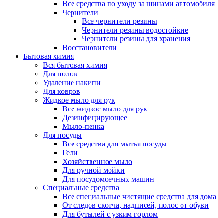
Все средства по уходу за шинами автомобиля
Чернители
Все чернители резины
Чернители резины водостойкие
Чернители резины для хранения
Восстановители
Бытовая химия
Вся бытовая химия
Для полов
Удаление накипи
Для ковров
Жидкое мыло для рук
Все жидкое мыло для рук
Дезинфицирующее
Мыло-пенка
Для посуды
Все средства для мытья посуды
Гели
Хозяйственное мыло
Для ручной мойки
Для посудомоечных машин
Специальные средства
Все специальные чистящие средства для дома
От следов скотча, надписей, полос от обуви
Для бутылей с узким горлом