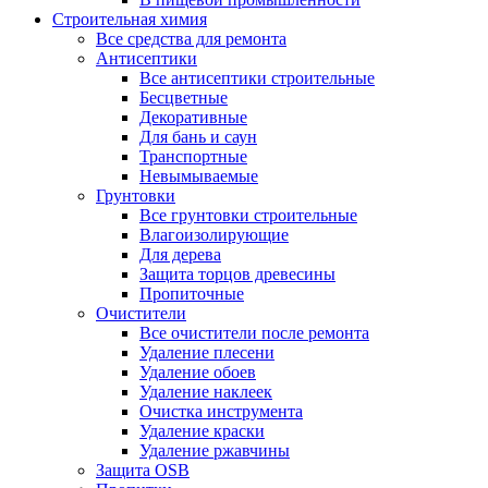
Строительная химия
Все средства для ремонта
Антисептики
Все антисептики строительные
Бесцветные
Декоративные
Для бань и саун
Транспортные
Невымываемые
Грунтовки
Все грунтовки строительные
Влагоизолирующие
Для дерева
Защита торцов древесины
Пропиточные
Очистители
Все очистители после ремонта
Удаление плесени
Удаление обоев
Удаление наклеек
Очистка инструмента
Удаление краски
Удаление ржавчины
Защита OSB