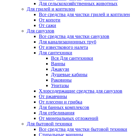
Для сельскохозяйственных животных
Для грилей и коптилен
Все средства для чистки грилей и коптилен
От копоти
От сажи
Для санузлов
Все средства для чистки санузлов
Для канализационных труб
От известкового налета
Для сантехники
Вся Для сантехники
Ванны
Джакузи
Душевые кабины
Раковины
Унитазы
Хлорсодержащие средства для санузлов
От ржавчины
От плесени и грибка
Для банных комплексов
Для отбеливания
От минеральных отложений
Для бытовой техники
Все средства для чистки бытовой техники
Стиральные машины