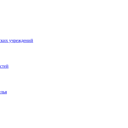
ских учреждений
стей
елья