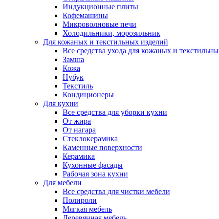
Индукционные плиты
Кофемашины
Микроволновые печи
Холодильники, морозильник
Для кожаных и текстильных изделий
Все средства ухода для кожаных и текстильн
Замша
Кожа
Нубук
Текстиль
Кондиционеры
Для кухни
Все средства для уборки кухни
От жира
От нагара
Стеклокерамика
Каменные поверхности
Керамика
Кухонные фасады
Рабочая зона кухни
Для мебели
Все средства для чистки мебели
Полироли
Мягкая мебель
Деревянная мебель