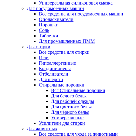
Универсальная силиконовая смазка
Для посудомоечных машин
Все средства для посудомоечных машин
Ополаскиватели
Порошки
Соль
Таблетки
Для промышленных ПММ
Для стирки
Все средства для стирки
Гели
Гипоаллергенные
Кондиционеры
Отбеливатели
Для шерсти
Стиральные порошки
Вся Стиральные порошки
Для белого белья
Для рабочей одежды
Для цветного белья
Для чёрного белья
Универсальные
Усилители для стирки
Для животных
Все средства для ухода за животными