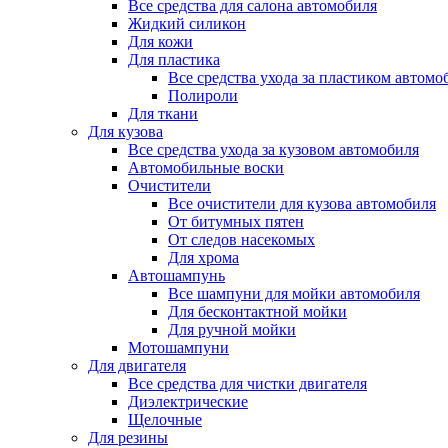
Все средства для салона автомобиля
Жидкий силикон
Для кожи
Для пластика
Все средства ухода за пластиком автомо
Полироли
Для ткани
Для кузова
Все средства ухода за кузовом автомобиля
Автомобильные воски
Очистители
Все очистители для кузова автомобиля
От битумных пятен
От следов насекомых
Для хрома
Автошампунь
Все шампуни для мойки автомобиля
Для бесконтактной мойки
Для ручной мойки
Мотошампуни
Для двигателя
Все средства для чистки двигателя
Диэлектрические
Щелочные
Для резины