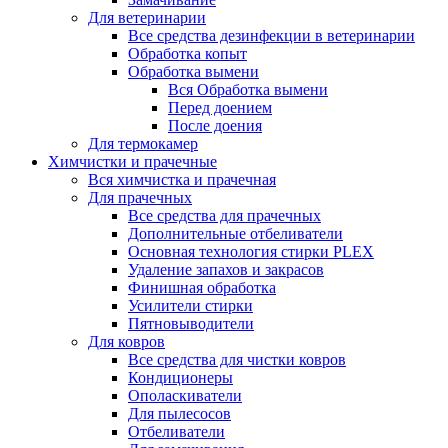
Для ветеринарии
Все средства дезинфекции в ветеринарии
Обработка копыт
Обработка вымени
Вся Обработка вымени
Перед доением
После доения
Для термокамер
Химчистки и прачечные
Вся химчистка и прачечная
Для прачечных
Все средства для прачечных
Дополнительные отбеливатели
Основная технология стирки PLEX
Удаление запахов и закрасов
Финишная обработка
Усилители стирки
Пятновыводители
Для ковров
Все средства для чистки ковров
Кондиционеры
Ополаскиватели
Для пылесосов
Отбеливатели