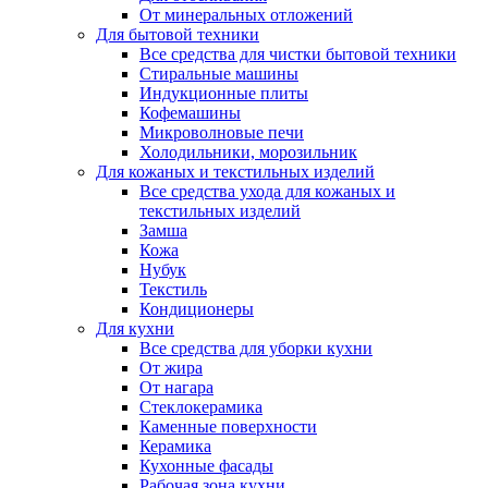
От минеральных отложений
Для бытовой техники
Все средства для чистки бытовой техники
Стиральные машины
Индукционные плиты
Кофемашины
Микроволновые печи
Холодильники, морозильник
Для кожаных и текстильных изделий
Все средства ухода для кожаных и
текстильных изделий
Замша
Кожа
Нубук
Текстиль
Кондиционеры
Для кухни
Все средства для уборки кухни
От жира
От нагара
Стеклокерамика
Каменные поверхности
Керамика
Кухонные фасады
Рабочая зона кухни