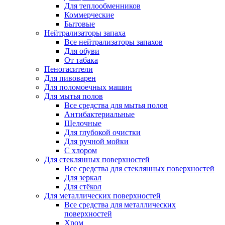
Для теплообменников
Коммерческие
Бытовые
Нейтрализаторы запаха
Все нейтрализаторы запахов
Для обуви
От табака
Пеногасители
Для пивоварен
Для поломоечных машин
Для мытья полов
Все средства для мытья полов
Антибактериальные
Щелочные
Для глубокой очистки
Для ручной мойки
С хлором
Для стеклянных поверхностей
Все средства для стеклянных поверхностей
Для зеркал
Для стёкол
Для металлических поверхностей
Все средства для металлических
поверхностей
Хром