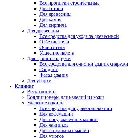
Все пропитки строительные
Для бетона
Для древесины
Для камня
Для кирпича
Для древесины
Все средства для ухода за древесиной
Отбеливатели
Очистители
Удаление налета
Для зданий снаружи
Все средства для очистки здания снаружи
Сайдинг
Фасад здания
Для уборки
Клининг
Весь клининг
Кондиционеры для изделий из кожи
Удаление накипи
Все средства для удаления накипи
Для кофемашин
Для посудомоечных машин
Для чайников
Для стиральных машин
Для утюгов