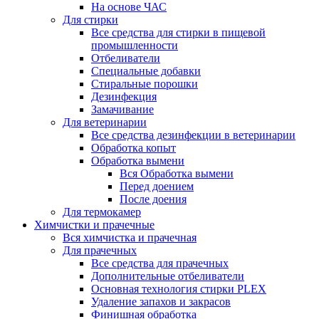
На основе ЧАС
Для стирки
Все средства для стирки в пищевой
промышленности
Отбеливатели
Специальные добавки
Стиральные порошки
Дезинфекция
Замачивание
Для ветеринарии
Все средства дезинфекции в ветеринарии
Обработка копыт
Обработка вымени
Вся Обработка вымени
Перед доением
После доения
Для термокамер
Химчистки и прачечные
Вся химчистка и прачечная
Для прачечных
Все средства для прачечных
Дополнительные отбеливатели
Основная технология стирки PLEX
Удаление запахов и закрасов
Финишная обработка