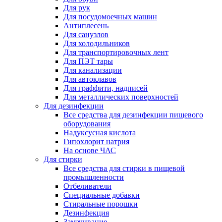
Для рук
Для посудомоечных машин
Антиплесень
Для санузлов
Для холодильников
Для транспортировочных лент
Для ПЭТ тары
Для канализации
Для автоклавов
Для граффити, надписей
Для металлических поверхностей
Для дезинфекции
Все средства для дезинфекции пищевого
оборудования
Надуксусная кислота
Гипохлорит натрия
На основе ЧАС
Для стирки
Все средства для стирки в пищевой
промышленности
Отбеливатели
Специальные добавки
Стиральные порошки
Дезинфекция
Замачивание