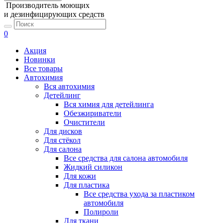
Производитель моющих
и дезинфицирующих средств
0
Акция
Новинки
Все товары
Автохимия
Вся автохимия
Детейлинг
Вся химия для детейлинга
Обезжириватели
Очистители
Для дисков
Для стёкол
Для салона
Все средства для салона автомобиля
Жидкий силикон
Для кожи
Для пластика
Все средства ухода за пластиком
автомобиля
Полироли
Для ткани