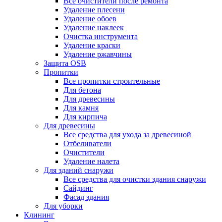
Все очистители после ремонта
Удаление плесени
Удаление обоев
Удаление наклеек
Очистка инструмента
Удаление краски
Удаление ржавчины
Защита OSB
Пропитки
Все пропитки строительные
Для бетона
Для древесины
Для камня
Для кирпича
Для древесины
Все средства для ухода за древесиной
Отбеливатели
Очистители
Удаление налета
Для зданий снаружи
Все средства для очистки здания снаружи
Сайдинг
Фасад здания
Для уборки
Клининг