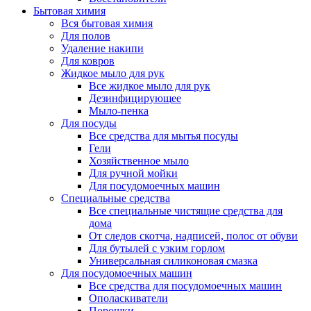
Бытовая химия
Вся бытовая химия
Для полов
Удаление накипи
Для ковров
Жидкое мыло для рук
Все жидкое мыло для рук
Дезинфицирующее
Мыло-пенка
Для посуды
Все средства для мытья посуды
Гели
Хозяйственное мыло
Для ручной мойки
Для посудомоечных машин
Специальные средства
Все специальные чистящие средства для
дома
От следов скотча, надписей, полос от обуви
Для бутылей с узким горлом
Универсальная силиконовая смазка
Для посудомоечных машин
Все средства для посудомоечных машин
Ополаскиватели
Порошки