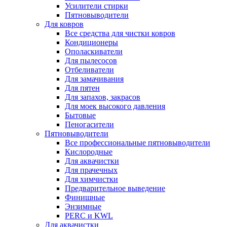
Усилители стирки
Пятновыводители
Для ковров
Все средства для чистки ковров
Кондиционеры
Ополаскиватели
Для пылесосов
Отбеливатели
Для замачивания
Для пятен
Для запахов, закрасов
Для моек высокого давления
Бытовые
Пеногасители
Пятновыводители
Все профессиональные пятновыводители
Кислородные
Для аквачистки
Для прачечных
Для химчистки
Предварительное выведение
Финишные
Энзимные
PERC и KWL
Для аквачистки