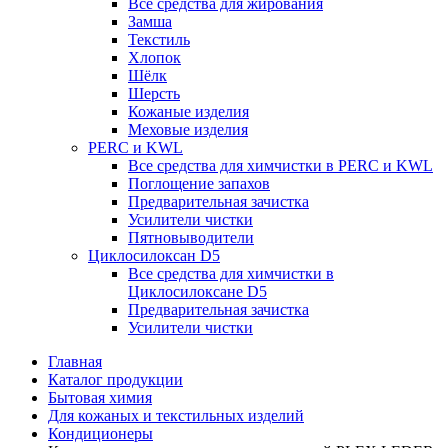
Все средства для жирования
Замша
Текстиль
Хлопок
Шёлк
Шерсть
Кожаные изделия
Меховые изделия
PERC и KWL
Все средства для химчистки в PERC и KWL
Поглощение запахов
Предварительная зачистка
Усилители чистки
Пятновыводители
Циклосилоксан D5
Все средства для химчистки в
Циклосилоксане D5
Предварительная зачистка
Усилители чистки
Главная
Каталог продукции
Бытовая химия
Для кожаных и текстильных изделий
Кондиционеры