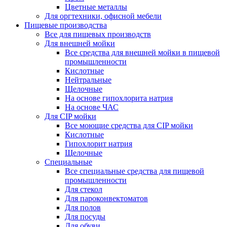
Цветные металлы
Для оргтехники, офисной мебели
Пищевые производства
Все для пищевых производств
Для внешней мойки
Все средства для внешней мойки в пищевой
промышленности
Кислотные
Нейтральные
Щелочные
На основе гипохлорита натрия
На основе ЧАС
Для CIP мойки
Все моющие средства для CIP мойки
Кислотные
Гипохлорит натрия
Щелочные
Специальные
Все специальные средства для пищевой
промышленности
Для стекол
Для пароконвектоматов
Для полов
Для посуды
Для обуви