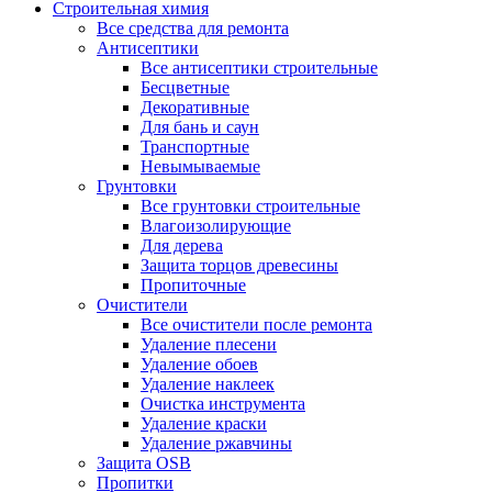
Строительная химия
Все средства для ремонта
Антисептики
Все антисептики строительные
Бесцветные
Декоративные
Для бань и саун
Транспортные
Невымываемые
Грунтовки
Все грунтовки строительные
Влагоизолирующие
Для дерева
Защита торцов древесины
Пропиточные
Очистители
Все очистители после ремонта
Удаление плесени
Удаление обоев
Удаление наклеек
Очистка инструмента
Удаление краски
Удаление ржавчины
Защита OSB
Пропитки