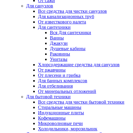
От сажи
Для санузлов
Все средства для чистки санузлов
Для канализационных труб
От известкового налета
Для сантехники
Вся Для сантехники
Ванны
Джакузи
Душевые кабины
Раковины
Унитазы
Хлорсодержащие средства для санузлов
От ржавчины
От плесени и грибка
Для банных комплексов
Для отбеливания
От минеральных отложений
Для бытовой техники
Все средства для чистки бытовой техники
Стиральные машины
Индукционные плиты
Кофемашины
Микроволновые печи
Холодильники, морозильник