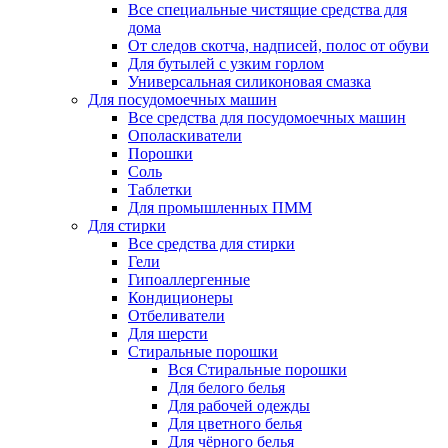
Все специальные чистящие средства для
дома
От следов скотча, надписей, полос от обуви
Для бутылей с узким горлом
Универсальная силиконовая смазка
Для посудомоечных машин
Все средства для посудомоечных машин
Ополаскиватели
Порошки
Соль
Таблетки
Для промышленных ПММ
Для стирки
Все средства для стирки
Гели
Гипоаллергенные
Кондиционеры
Отбеливатели
Для шерсти
Стиральные порошки
Вся Стиральные порошки
Для белого белья
Для рабочей одежды
Для цветного белья
Для чёрного белья