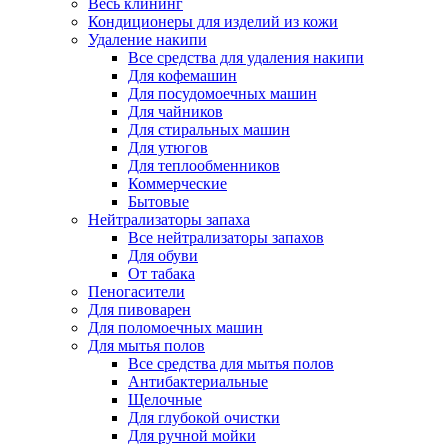
Весь клининг
Кондиционеры для изделий из кожи
Удаление накипи
Все средства для удаления накипи
Для кофемашин
Для посудомоечных машин
Для чайников
Для стиральных машин
Для утюгов
Для теплообменников
Коммерческие
Бытовые
Нейтрализаторы запаха
Все нейтрализаторы запахов
Для обуви
От табака
Пеногасители
Для пивоварен
Для поломоечных машин
Для мытья полов
Все средства для мытья полов
Антибактериальные
Щелочные
Для глубокой очистки
Для ручной мойки