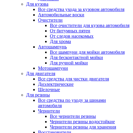
Для кузова
Все средства ухода за кузовом автомобиля
Автомобильные воски
Очистители
Все очистители для кузова автомобиля
От битумных пятен
От следов насекомых
Для хрома
Автошампунь
Все шампуни для мойки автомобиля
Для бесконтактной мойки
Для ручной мойки
Мотошампуни
Для двигателя
Все средства для чистки двигателя
Диэлектрические
Щелочные
Для резины
Все средства по уходу за шинами
автомобиля
Чернители
Все чернители резины
Чернители резины водостойкие
Чернители резины для хранения
Восстановители