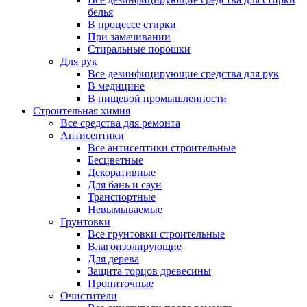
белья
В процессе стирки
При замачивании
Стиральные порошки
Для рук
Все дезинфицирующие средства для рук
В медицине
В пищевой промышленности
Строительная химия
Все средства для ремонта
Антисептики
Все антисептики строительные
Бесцветные
Декоративные
Для бань и саун
Транспортные
Невымываемые
Грунтовки
Все грунтовки строительные
Влагоизолирующие
Для дерева
Защита торцов древесины
Пропиточные
Очистители