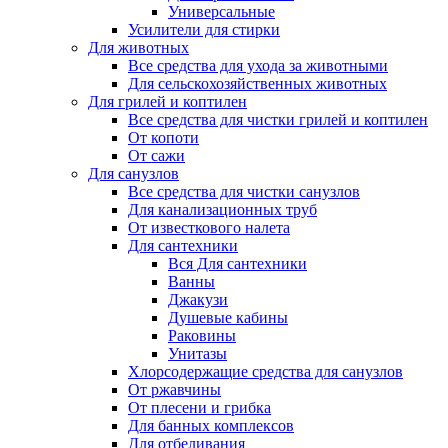
Универсальные
Усилители для стирки
Для животных
Все средства для ухода за животными
Для сельскохозяйственных животных
Для грилей и коптилен
Все средства для чистки грилей и коптилен
От копоти
От сажи
Для санузлов
Все средства для чистки санузлов
Для канализационных труб
От известкового налета
Для сантехники
Вся Для сантехники
Ванны
Джакузи
Душевые кабины
Раковины
Унитазы
Хлорсодержащие средства для санузлов
От ржавчины
От плесени и грибка
Для банных комплексов
Для отбеливания