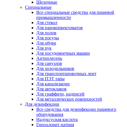
Щелочные
Специальные
Все специальные средства для пищевой
промышленности
Для стекол
Для пароконвектоматов
Для полов
Для посуды
Для обуви
Для рук
Для посудомоечных машин
Антиплесень
Для санузлов
Для холодильников
Для транспортировочных лент
Для ПЭТ тары
Для канализации
Для автоклавов
Для граффити, надписей
Для металлических поверхностей
Для дезинфекции
Все средства для дезинфекции пищевого
оборудования
Надуксусная кислота
Гипохлорит натрия