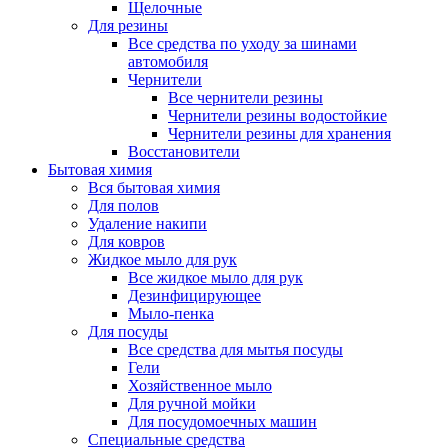
Щелочные
Для резины
Все средства по уходу за шинами
автомобиля
Чернители
Все чернители резины
Чернители резины водостойкие
Чернители резины для хранения
Восстановители
Бытовая химия
Вся бытовая химия
Для полов
Удаление накипи
Для ковров
Жидкое мыло для рук
Все жидкое мыло для рук
Дезинфицирующее
Мыло-пенка
Для посуды
Все средства для мытья посуды
Гели
Хозяйственное мыло
Для ручной мойки
Для посудомоечных машин
Специальные средства