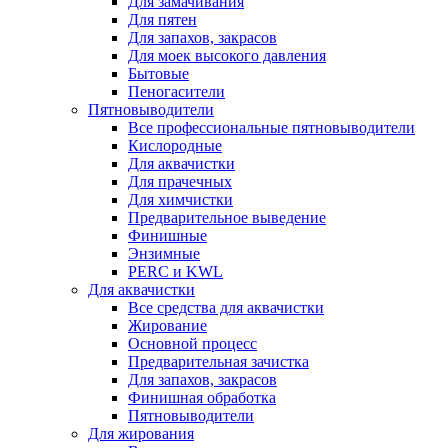
Для замачивания
Для пятен
Для запахов, закрасов
Для моек высокого давления
Бытовые
Пеногасители
Пятновыводители
Все профессиональные пятновыводители
Кислородные
Для аквачистки
Для прачечных
Для химчистки
Предварительное выведение
Финишные
Энзимные
PERC и KWL
Для аквачистки
Все средства для аквачистки
Жирование
Основной процесс
Предварительная зачистка
Для запахов, закрасов
Финишная обработка
Пятновыводители
Для жирования