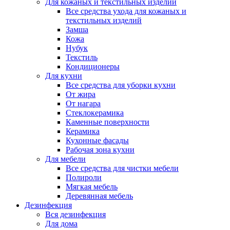
Для кожаных и текстильных изделий
Все средства ухода для кожаных и
текстильных изделий
Замша
Кожа
Нубук
Текстиль
Кондиционеры
Для кухни
Все средства для уборки кухни
От жира
От нагара
Стеклокерамика
Каменные поверхности
Керамика
Кухонные фасады
Рабочая зона кухни
Для мебели
Все средства для чистки мебели
Полироли
Мягкая мебель
Деревянная мебель
Дезинфекция
Вся дезинфекция
Для дома