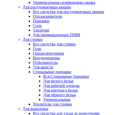
Универсальная силиконовая смазка
Для посудомоечных машин
Все средства для посудомоечных машин
Ополаскиватели
Порошки
Соль
Таблетки
Для промышленных ПММ
Для стирки
Все средства для стирки
Гели
Гипоаллергенные
Кондиционеры
Отбеливатели
Для шерсти
Стиральные порошки
Вся Стиральные порошки
Для белого белья
Для рабочей одежды
Для цветного белья
Для чёрного белья
Универсальные
Усилители для стирки
Для животных
Все средства для ухода за животными