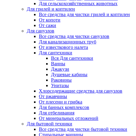
Для сельскохозяйственных животных
Для грилей и коптилен
Все средства для чистки грилей и коптилен
От копоти
От сажи
Для санузлов
Все средства для чистки санузлов
Для канализационных труб
От известкового налета
Для сантехники
Вся Для сантехники
Ванны
Джакузи
Душевые кабины
Раковины
Унитазы
Хлорсодержащие средства для санузлов
От ржавчины
От плесени и грибка
Для банных комплексов
Для отбеливания
От минеральных отложений
Для бытовой техники
Все средства для чистки бытовой техники
Стиральные машины