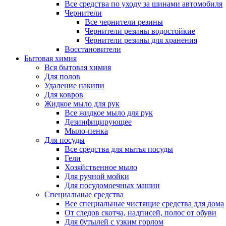
Все средства по уходу за шинами автомобиля
Чернители
Все чернители резины
Чернители резины водостойкие
Чернители резины для хранения
Восстановители
Бытовая химия
Вся бытовая химия
Для полов
Удаление накипи
Для ковров
Жидкое мыло для рук
Все жидкое мыло для рук
Дезинфицирующее
Мыло-пенка
Для посуды
Все средства для мытья посуды
Гели
Хозяйственное мыло
Для ручной мойки
Для посудомоечных машин
Специальные средства
Все специальные чистящие средства для дома
От следов скотча, надписей, полос от обуви
Для бутылей с узким горлом