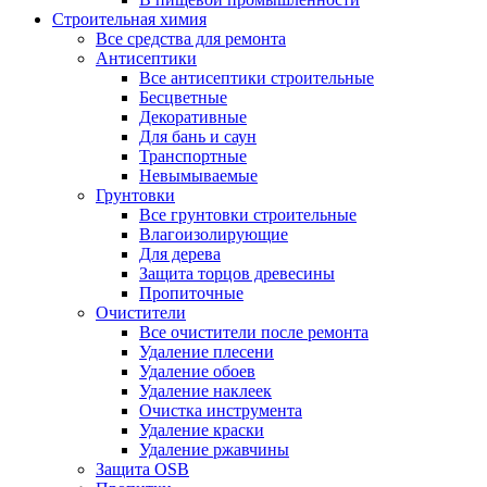
Строительная химия
Все средства для ремонта
Антисептики
Все антисептики строительные
Бесцветные
Декоративные
Для бань и саун
Транспортные
Невымываемые
Грунтовки
Все грунтовки строительные
Влагоизолирующие
Для дерева
Защита торцов древесины
Пропиточные
Очистители
Все очистители после ремонта
Удаление плесени
Удаление обоев
Удаление наклеек
Очистка инструмента
Удаление краски
Удаление ржавчины
Защита OSB