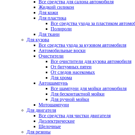
Все средства для салона автомобиля
Жидкий силикон
Для кожи
Для пластика
Все средства ухода за пластиком автомо
Полироли
Для ткани
Для кузова
Все средства ухода за кузовом автомобиля
Автомобильные воски
Очистители
Все очистители для кузова автомобиля
От битумных пятен
От следов насекомых
Для хрома
Автошампунь
Все шампуни для мойки автомобиля
Для бесконтактной мойки
Для ручной мойки
Мотошампуни
Для двигателя
Все средства для чистки двигателя
Диэлектрические
Щелочные
Для резины