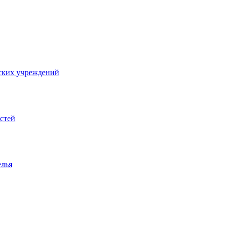
ских учреждений
стей
елья