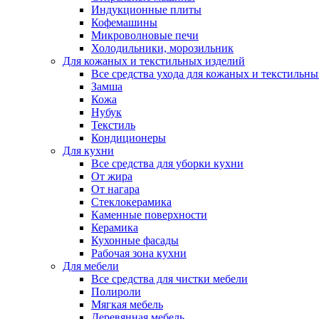
Индукционные плиты
Кофемашины
Микроволновые печи
Холодильники, морозильник
Для кожаных и текстильных изделий
Все средства ухода для кожаных и текстильн
Замша
Кожа
Нубук
Текстиль
Кондиционеры
Для кухни
Все средства для уборки кухни
От жира
От нагара
Стеклокерамика
Каменные поверхности
Керамика
Кухонные фасады
Рабочая зона кухни
Для мебели
Все средства для чистки мебели
Полироли
Мягкая мебель
Деревянная мебель