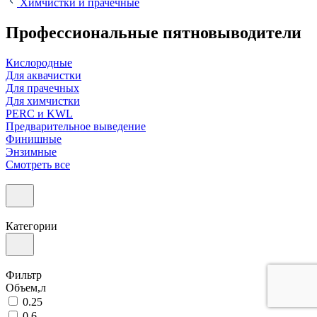
Химчистки и прачечные
Профессиональные пятновыводители
Кислородные
Для аквачистки
Для прачечных
Для химчистки
PERC и KWL
Предварительное выведение
Финишные
Энзимные
Смотреть все
Категории
Фильтр
Объем,л
0.25
0.6