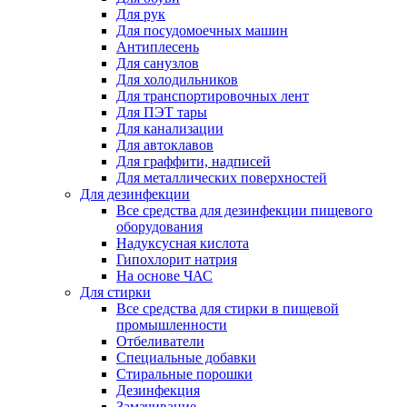
Для рук
Для посудомоечных машин
Антиплесень
Для санузлов
Для холодильников
Для транспортировочных лент
Для ПЭТ тары
Для канализации
Для автоклавов
Для граффити, надписей
Для металлических поверхностей
Для дезинфекции
Все средства для дезинфекции пищевого
оборудования
Надуксусная кислота
Гипохлорит натрия
На основе ЧАС
Для стирки
Все средства для стирки в пищевой
промышленности
Отбеливатели
Специальные добавки
Стиральные порошки
Дезинфекция
Замачивание