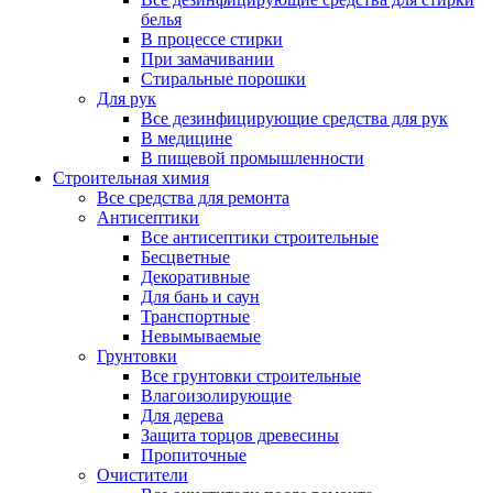
белья
В процессе стирки
При замачивании
Стиральные порошки
Для рук
Все дезинфицирующие средства для рук
В медицине
В пищевой промышленности
Строительная химия
Все средства для ремонта
Антисептики
Все антисептики строительные
Бесцветные
Декоративные
Для бань и саун
Транспортные
Невымываемые
Грунтовки
Все грунтовки строительные
Влагоизолирующие
Для дерева
Защита торцов древесины
Пропиточные
Очистители