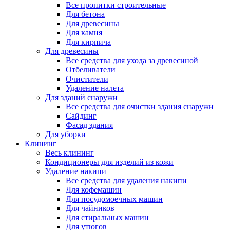
Все пропитки строительные
Для бетона
Для древесины
Для камня
Для кирпича
Для древесины
Все средства для ухода за древесиной
Отбеливатели
Очистители
Удаление налета
Для зданий снаружи
Все средства для очистки здания снаружи
Сайдинг
Фасад здания
Для уборки
Клининг
Весь клининг
Кондиционеры для изделий из кожи
Удаление накипи
Все средства для удаления накипи
Для кофемашин
Для посудомоечных машин
Для чайников
Для стиральных машин
Для утюгов