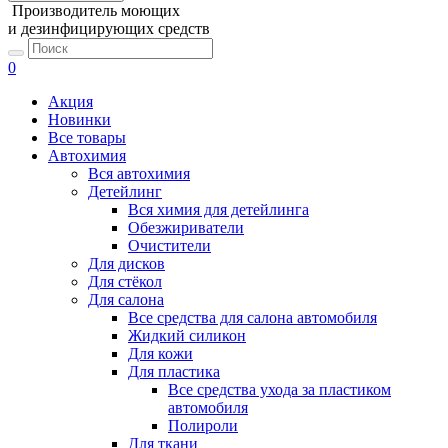
Производитель моющих
и дезинфицирующих средств
0
Акция
Новинки
Все товары
Автохимия
Вся автохимия
Детейлинг
Вся химия для детейлинга
Обезжириватели
Очистители
Для дисков
Для стёкол
Для салона
Все средства для салона автомобиля
Жидкий силикон
Для кожи
Для пластика
Все средства ухода за пластиком
автомобиля
Полироли
Для ткани