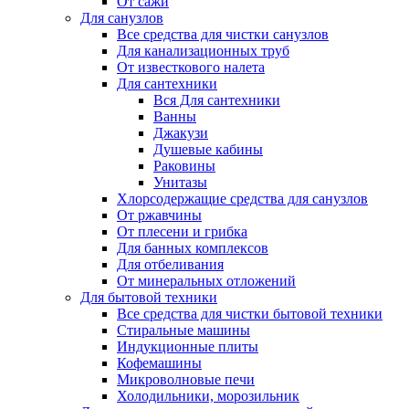
От сажи
Для санузлов
Все средства для чистки санузлов
Для канализационных труб
От известкового налета
Для сантехники
Вся Для сантехники
Ванны
Джакузи
Душевые кабины
Раковины
Унитазы
Хлорсодержащие средства для санузлов
От ржавчины
От плесени и грибка
Для банных комплексов
Для отбеливания
От минеральных отложений
Для бытовой техники
Все средства для чистки бытовой техники
Стиральные машины
Индукционные плиты
Кофемашины
Микроволновые печи
Холодильники, морозильник