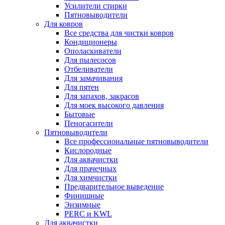
Усилители стирки
Пятновыводители
Для ковров
Все средства для чистки ковров
Кондиционеры
Ополаскиватели
Для пылесосов
Отбеливатели
Для замачивания
Для пятен
Для запахов, закрасов
Для моек высокого давления
Бытовые
Пеногасители
Пятновыводители
Все профессиональные пятновыводители
Кислородные
Для аквачистки
Для прачечных
Для химчистки
Предварительное выведение
Финишные
Энзимные
PERC и KWL
Для аквачистки