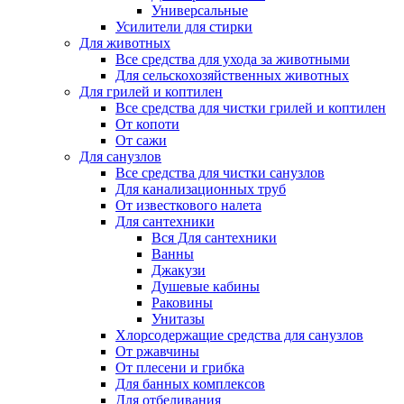
Универсальные
Усилители для стирки
Для животных
Все средства для ухода за животными
Для сельскохозяйственных животных
Для грилей и коптилен
Все средства для чистки грилей и коптилен
От копоти
От сажи
Для санузлов
Все средства для чистки санузлов
Для канализационных труб
От известкового налета
Для сантехники
Вся Для сантехники
Ванны
Джакузи
Душевые кабины
Раковины
Унитазы
Хлорсодержащие средства для санузлов
От ржавчины
От плесени и грибка
Для банных комплексов
Для отбеливания