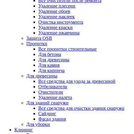
Все очистители после ремонта
Удаление плесени
Удаление обоев
Удаление наклеек
Очистка инструмента
Удаление краски
Удаление ржавчины
Защита OSB
Пропитки
Все пропитки строительные
Для бетона
Для древесины
Для камня
Для кирпича
Для древесины
Все средства для ухода за древесиной
Отбеливатели
Очистители
Удаление налета
Для зданий снаружи
Все средства для очистки здания снаружи
Сайдинг
Фасад здания
Для уборки
Клининг