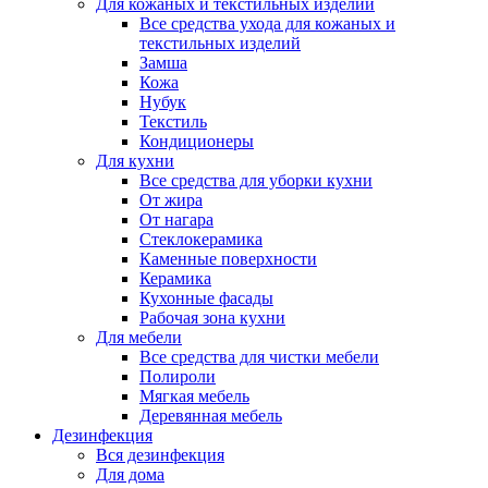
Для кожаных и текстильных изделий
Все средства ухода для кожаных и
текстильных изделий
Замша
Кожа
Нубук
Текстиль
Кондиционеры
Для кухни
Все средства для уборки кухни
От жира
От нагара
Стеклокерамика
Каменные поверхности
Керамика
Кухонные фасады
Рабочая зона кухни
Для мебели
Все средства для чистки мебели
Полироли
Мягкая мебель
Деревянная мебель
Дезинфекция
Вся дезинфекция
Для дома