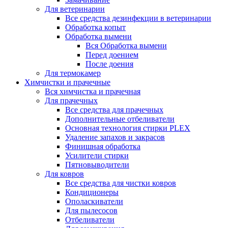
Для ветеринарии
Все средства дезинфекции в ветеринарии
Обработка копыт
Обработка вымени
Вся Обработка вымени
Перед доением
После доения
Для термокамер
Химчистки и прачечные
Вся химчистка и прачечная
Для прачечных
Все средства для прачечных
Дополнительные отбеливатели
Основная технология стирки PLEX
Удаление запахов и закрасов
Финишная обработка
Усилители стирки
Пятновыводители
Для ковров
Все средства для чистки ковров
Кондиционеры
Ополаскиватели
Для пылесосов
Отбеливатели