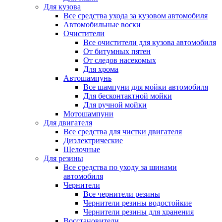
Для кузова
Все средства ухода за кузовом автомобиля
Автомобильные воски
Очистители
Все очистители для кузова автомобиля
От битумных пятен
От следов насекомых
Для хрома
Автошампунь
Все шампуни для мойки автомобиля
Для бесконтактной мойки
Для ручной мойки
Мотошампуни
Для двигателя
Все средства для чистки двигателя
Диэлектрические
Щелочные
Для резины
Все средства по уходу за шинами
автомобиля
Чернители
Все чернители резины
Чернители резины водостойкие
Чернители резины для хранения
Восстановители