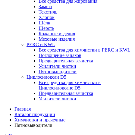
Все средства для жирования
Замша
Текстиль
Хлопок
Шёлк
Шерсть
Кожаные изделия
Меховые изделия
PERC и KWL
Все средства для химчистки в PERC и KWL
Поглощение запахов
Предварительная зачистка
Усилители чистки
Пятновыводители
Циклосилоксан D5
Все средства для химчистки в
Циклосилоксане D5
Предварительная зачистка
Усилители чистки
Главная
Каталог продукции
Химчистки и прачечные
Пятновыводители