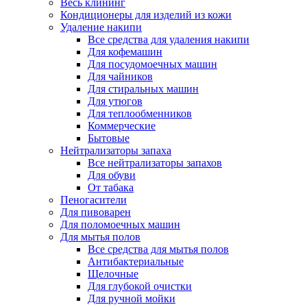
Весь клининг
Кондиционеры для изделий из кожи
Удаление накипи
Все средства для удаления накипи
Для кофемашин
Для посудомоечных машин
Для чайников
Для стиральных машин
Для утюгов
Для теплообменников
Коммерческие
Бытовые
Нейтрализаторы запаха
Все нейтрализаторы запахов
Для обуви
От табака
Пеногасители
Для пивоварен
Для поломоечных машин
Для мытья полов
Все средства для мытья полов
Антибактериальные
Щелочные
Для глубокой очистки
Для ручной мойки