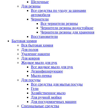
Щелочные
Для резины
Все средства по уходу за шинами
автомобиля
Чернители
Все чернители резины
Чернители резины водостойкие
Чернители резины для хранения
Восстановители
Бытовая химия
Вся бытовая химия
Для полов
Удаление накипи
Для ковров
Жидкое мыло для рук
Все жидкое мыло для рук
Дезинфицирующее
Мыло-пенка
Для посуды
Все средства для мытья посуды
Гели
Хозяйственное мыло
Для ручной мойки
Для посудомоечных машин
Специальные средства