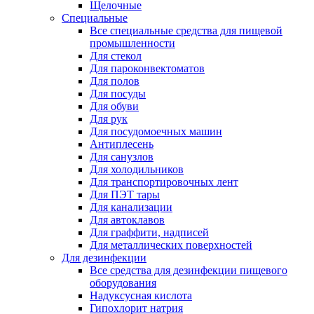
Щелочные
Специальные
Все специальные средства для пищевой
промышленности
Для стекол
Для пароконвектоматов
Для полов
Для посуды
Для обуви
Для рук
Для посудомоечных машин
Антиплесень
Для санузлов
Для холодильников
Для транспортировочных лент
Для ПЭТ тары
Для канализации
Для автоклавов
Для граффити, надписей
Для металлических поверхностей
Для дезинфекции
Все средства для дезинфекции пищевого
оборудования
Надуксусная кислота
Гипохлорит натрия