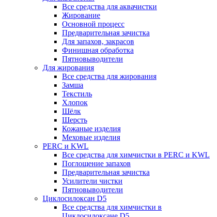
Все средства для аквачистки
Жирование
Основной процесс
Предварительная зачистка
Для запахов, закрасов
Финишная обработка
Пятновыводители
Для жирования
Все средства для жирования
Замша
Текстиль
Хлопок
Шёлк
Шерсть
Кожаные изделия
Меховые изделия
PERC и KWL
Все средства для химчистки в PERC и KWL
Поглощение запахов
Предварительная зачистка
Усилители чистки
Пятновыводители
Циклосилоксан D5
Все средства для химчистки в
Циклосилоксане D5