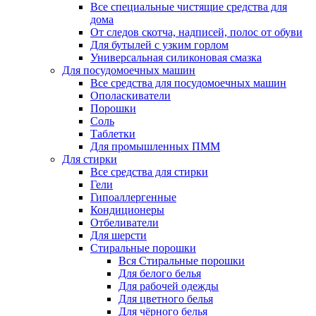
Все специальные чистящие средства для
дома
От следов скотча, надписей, полос от обуви
Для бутылей с узким горлом
Универсальная силиконовая смазка
Для посудомоечных машин
Все средства для посудомоечных машин
Ополаскиватели
Порошки
Соль
Таблетки
Для промышленных ПММ
Для стирки
Все средства для стирки
Гели
Гипоаллергенные
Кондиционеры
Отбеливатели
Для шерсти
Стиральные порошки
Вся Стиральные порошки
Для белого белья
Для рабочей одежды
Для цветного белья
Для чёрного белья