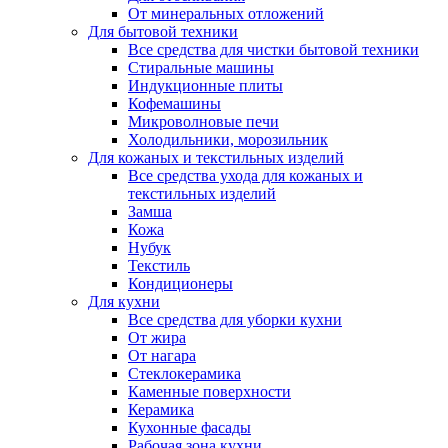
От минеральных отложений
Для бытовой техники
Все средства для чистки бытовой техники
Стиральные машины
Индукционные плиты
Кофемашины
Микроволновые печи
Холодильники, морозильник
Для кожаных и текстильных изделий
Все средства ухода для кожаных и
текстильных изделий
Замша
Кожа
Нубук
Текстиль
Кондиционеры
Для кухни
Все средства для уборки кухни
От жира
От нагара
Стеклокерамика
Каменные поверхности
Керамика
Кухонные фасады
Рабочая зона кухни