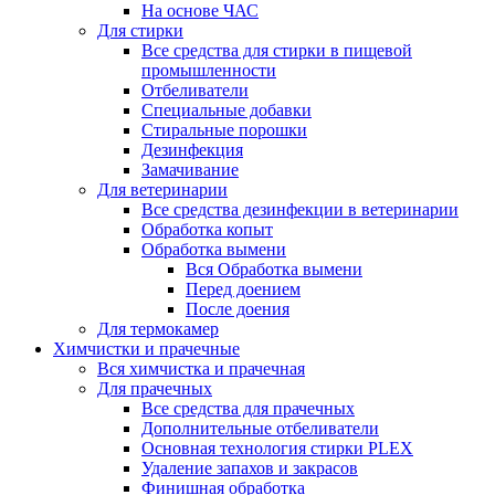
На основе ЧАС
Для стирки
Все средства для стирки в пищевой
промышленности
Отбеливатели
Специальные добавки
Стиральные порошки
Дезинфекция
Замачивание
Для ветеринарии
Все средства дезинфекции в ветеринарии
Обработка копыт
Обработка вымени
Вся Обработка вымени
Перед доением
После доения
Для термокамер
Химчистки и прачечные
Вся химчистка и прачечная
Для прачечных
Все средства для прачечных
Дополнительные отбеливатели
Основная технология стирки PLEX
Удаление запахов и закрасов
Финишная обработка