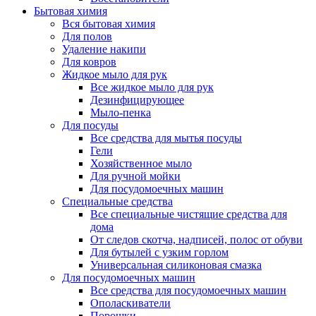
Бытовая химия
Вся бытовая химия
Для полов
Удаление накипи
Для ковров
Жидкое мыло для рук
Все жидкое мыло для рук
Дезинфицирующее
Мыло-пенка
Для посуды
Все средства для мытья посуды
Гели
Хозяйственное мыло
Для ручной мойки
Для посудомоечных машин
Специальные средства
Все специальные чистящие средства для
дома
От следов скотча, надписей, полос от обуви
Для бутылей с узким горлом
Универсальная силиконовая смазка
Для посудомоечных машин
Все средства для посудомоечных машин
Ополаскиватели
Порошки