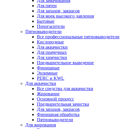
Для замачивания
Для пятен
Для запахов, закрасов
Для моек высокого давления
Бытовые
Пеногасители
Пятновыводители
Все профессиональные пятновыводители
Кислородные
Для аквачистки
Для прачечных
Для химчистки
Предварительное выведение
Финишные
Энзимные
PERC и KWL
Для аквачистки
Все средства для аквачистки
Жирование
Основной процесс
Предварительная зачистка
Для запахов, закрасов
Финишная обработка
Пятновыводители
Для жирования