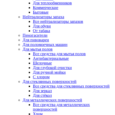
Для теплообменников
Коммерческие
Бытовые
Нейтрализаторы запаха
Все нейтрализаторы запахов
Для обуви
От табака
Пеногасители
Для пивоварен
Для поломоечных машин
Для мытья полов
Все средства для мытья полов
Антибактериальные
Щелочные
Для глубокой очистки
Для ручной мойки
С хлором
Для стеклянных поверхностей
Все средства для стеклянных поверхностей
Для зеркал
Для стёкол
Для металлических поверхностей
Все средства для металлических
поверхностей
Хром