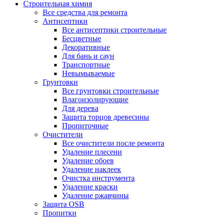
Строительная химия
Все средства для ремонта
Антисептики
Все антисептики строительные
Бесцветные
Декоративные
Для бань и саун
Транспортные
Невымываемые
Грунтовки
Все грунтовки строительные
Влагоизолирующие
Для дерева
Защита торцов древесины
Пропиточные
Очистители
Все очистители после ремонта
Удаление плесени
Удаление обоев
Удаление наклеек
Очистка инструмента
Удаление краски
Удаление ржавчины
Защита OSB
Пропитки