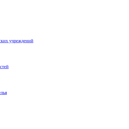
ских учреждений
стей
елья