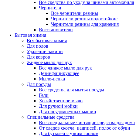
Все средства по уходу за шинами автомобиля
Чернители
Все чернители резины
Чернители резины водостойкие
Чернители резины для хранения
Восстановители
Бытовая химия
Вся бытовая химия
Для полов
Удаление накипи
Для ковров
Жидкое мыло для рук
Все жидкое мыло для рук
Дезинфицирующее
Мыло-пенка
Для посуды
Все средства для мытья посуды
Гели
Хозяйственное мыло
Для ручной мойки
Для посудомоечных машин
Специальные средства
Все специальные чистящие средства для дома
От следов скотча, надписей, полос от обуви
Для бутылей с узким горлом