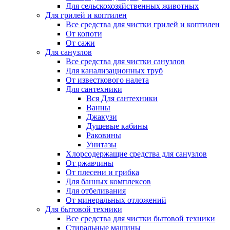
Для сельскохозяйственных животных
Для грилей и коптилен
Все средства для чистки грилей и коптилен
От копоти
От сажи
Для санузлов
Все средства для чистки санузлов
Для канализационных труб
От известкового налета
Для сантехники
Вся Для сантехники
Ванны
Джакузи
Душевые кабины
Раковины
Унитазы
Хлорсодержащие средства для санузлов
От ржавчины
От плесени и грибка
Для банных комплексов
Для отбеливания
От минеральных отложений
Для бытовой техники
Все средства для чистки бытовой техники
Стиральные машины