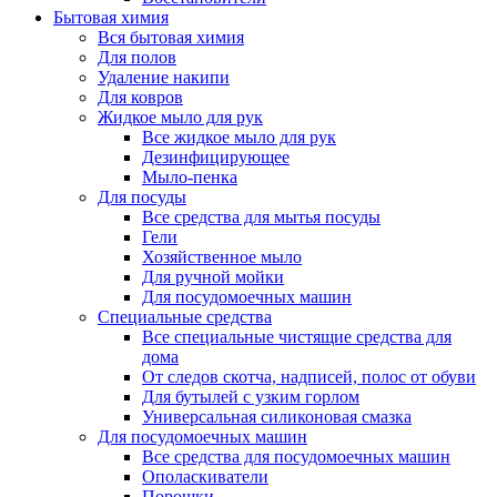
Бытовая химия
Вся бытовая химия
Для полов
Удаление накипи
Для ковров
Жидкое мыло для рук
Все жидкое мыло для рук
Дезинфицирующее
Мыло-пенка
Для посуды
Все средства для мытья посуды
Гели
Хозяйственное мыло
Для ручной мойки
Для посудомоечных машин
Специальные средства
Все специальные чистящие средства для
дома
От следов скотча, надписей, полос от обуви
Для бутылей с узким горлом
Универсальная силиконовая смазка
Для посудомоечных машин
Все средства для посудомоечных машин
Ополаскиватели
Порошки