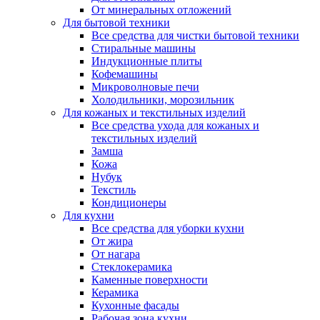
От минеральных отложений
Для бытовой техники
Все средства для чистки бытовой техники
Стиральные машины
Индукционные плиты
Кофемашины
Микроволновые печи
Холодильники, морозильник
Для кожаных и текстильных изделий
Все средства ухода для кожаных и
текстильных изделий
Замша
Кожа
Нубук
Текстиль
Кондиционеры
Для кухни
Все средства для уборки кухни
От жира
От нагара
Стеклокерамика
Каменные поверхности
Керамика
Кухонные фасады
Рабочая зона кухни