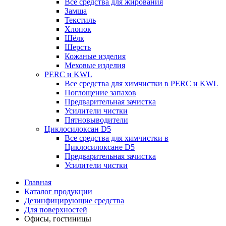
Все средства для жирования
Замша
Текстиль
Хлопок
Шёлк
Шерсть
Кожаные изделия
Меховые изделия
PERC и KWL
Все средства для химчистки в PERC и KWL
Поглощение запахов
Предварительная зачистка
Усилители чистки
Пятновыводители
Циклосилоксан D5
Все средства для химчистки в
Циклосилоксане D5
Предварительная зачистка
Усилители чистки
Главная
Каталог продукции
Дезинфицирующие средства
Для поверхностей
Офисы, гостиницы