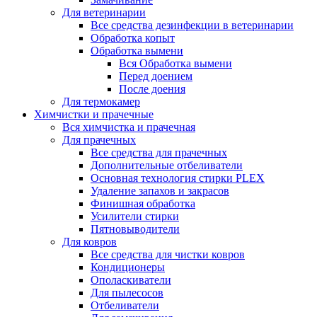
Для ветеринарии
Все средства дезинфекции в ветеринарии
Обработка копыт
Обработка вымени
Вся Обработка вымени
Перед доением
После доения
Для термокамер
Химчистки и прачечные
Вся химчистка и прачечная
Для прачечных
Все средства для прачечных
Дополнительные отбеливатели
Основная технология стирки PLEX
Удаление запахов и закрасов
Финишная обработка
Усилители стирки
Пятновыводители
Для ковров
Все средства для чистки ковров
Кондиционеры
Ополаскиватели
Для пылесосов
Отбеливатели