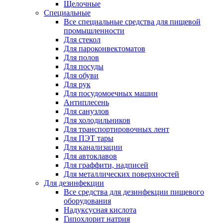
Щелочные
Специальные
Все специальные средства для пищевой
промышленности
Для стекол
Для пароконвектоматов
Для полов
Для посуды
Для обуви
Для рук
Для посудомоечных машин
Антиплесень
Для санузлов
Для холодильников
Для транспортировочных лент
Для ПЭТ тары
Для канализации
Для автоклавов
Для граффити, надписей
Для металлических поверхностей
Для дезинфекции
Все средства для дезинфекции пищевого
оборудования
Надуксусная кислота
Гипохлорит натрия