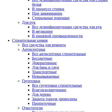
белья
В процессе стирки
При замачивании
Стиральные порошки
Для рук
Все дезинфицирующие средства для рук
В медицине
В пищевой промышленности
Строительная химия
Все средства для ремонта
Антисептики
Все антисептики строительные
Бесцветные
Декоративные
Для бань и саун
Транспортные
Невымываемые
Грунтовки
Все грунтовки строительные
Влагоизолирующие
Для дерева
Защита торцов древесины
Пропиточные
Очистители