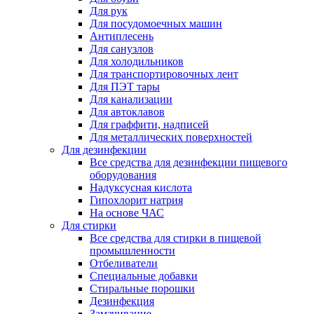
Для рук
Для посудомоечных машин
Антиплесень
Для санузлов
Для холодильников
Для транспортировочных лент
Для ПЭТ тары
Для канализации
Для автоклавов
Для граффити, надписей
Для металлических поверхностей
Для дезинфекции
Все средства для дезинфекции пищевого
оборудования
Надуксусная кислота
Гипохлорит натрия
На основе ЧАС
Для стирки
Все средства для стирки в пищевой
промышленности
Отбеливатели
Специальные добавки
Стиральные порошки
Дезинфекция
Замачивание