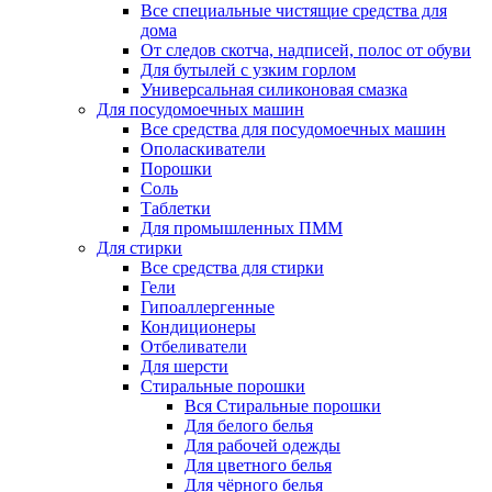
Все специальные чистящие средства для
дома
От следов скотча, надписей, полос от обуви
Для бутылей с узким горлом
Универсальная силиконовая смазка
Для посудомоечных машин
Все средства для посудомоечных машин
Ополаскиватели
Порошки
Соль
Таблетки
Для промышленных ПММ
Для стирки
Все средства для стирки
Гели
Гипоаллергенные
Кондиционеры
Отбеливатели
Для шерсти
Стиральные порошки
Вся Стиральные порошки
Для белого белья
Для рабочей одежды
Для цветного белья
Для чёрного белья