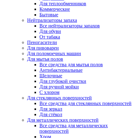
Для теплообменников
Коммерческие
Бытовые
Нейтрализаторы запаха
Все нейтрализаторы запахов
Для обуви
От табака
Пеногасители
Для пивоварен
Для поломоечных машин
Для мытья полов
Все средства для мытья полов
Антибактериальные
Щелочные
Для глубокой очистки
Для ручной мойки
С хлором
Для стеклянных поверхностей
Все средства для стеклянных поверхностей
Для зеркал
Для стёкол
Для металлических поверхностей
Все средства для металлических
поверхностей
Хром