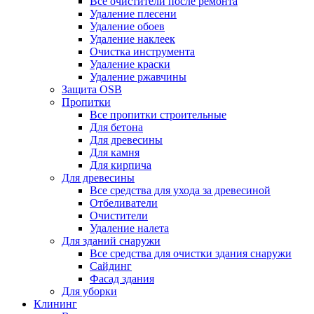
Все очистители после ремонта
Удаление плесени
Удаление обоев
Удаление наклеек
Очистка инструмента
Удаление краски
Удаление ржавчины
Защита OSB
Пропитки
Все пропитки строительные
Для бетона
Для древесины
Для камня
Для кирпича
Для древесины
Все средства для ухода за древесиной
Отбеливатели
Очистители
Удаление налета
Для зданий снаружи
Все средства для очистки здания снаружи
Сайдинг
Фасад здания
Для уборки
Клининг