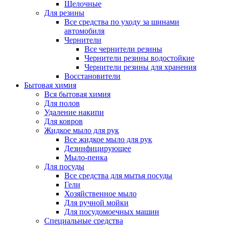
Щелочные
Для резины
Все средства по уходу за шинами
автомобиля
Чернители
Все чернители резины
Чернители резины водостойкие
Чернители резины для хранения
Восстановители
Бытовая химия
Вся бытовая химия
Для полов
Удаление накипи
Для ковров
Жидкое мыло для рук
Все жидкое мыло для рук
Дезинфицирующее
Мыло-пенка
Для посуды
Все средства для мытья посуды
Гели
Хозяйственное мыло
Для ручной мойки
Для посудомоечных машин
Специальные средства