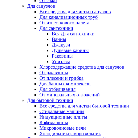
От сажи
Для санузлов
Все средства для чистки санузлов
Для канализационных труб
От известкового налета
Для сантехники
Вся Для сантехники
Ванны
Джакузи
Душевые кабины
Раковины
Унитазы
Хлорсодержащие средства для санузлов
От ржавчины
От плесени и грибка
Для банных комплексов
Для отбеливания
От минеральных отложений
Для бытовой техники
Все средства для чистки бытовой техники
Стиральные машины
Индукционные плиты
Кофемашины
Микроволновые печи
Холодильники, морозильник