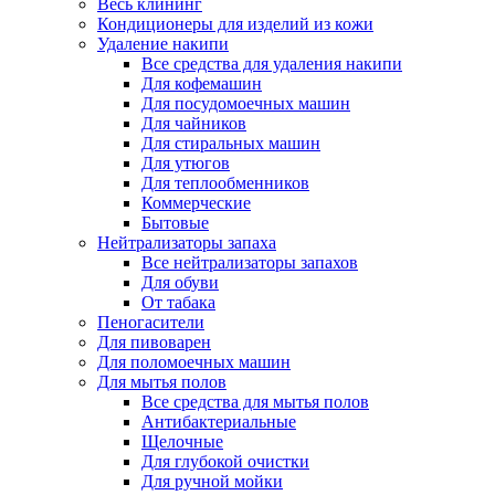
Весь клининг
Кондиционеры для изделий из кожи
Удаление накипи
Все средства для удаления накипи
Для кофемашин
Для посудомоечных машин
Для чайников
Для стиральных машин
Для утюгов
Для теплообменников
Коммерческие
Бытовые
Нейтрализаторы запаха
Все нейтрализаторы запахов
Для обуви
От табака
Пеногасители
Для пивоварен
Для поломоечных машин
Для мытья полов
Все средства для мытья полов
Антибактериальные
Щелочные
Для глубокой очистки
Для ручной мойки