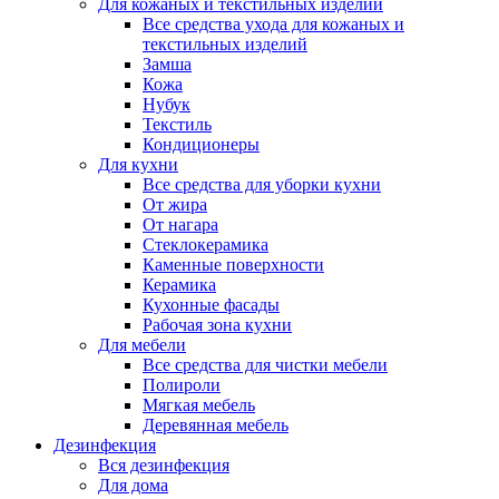
Для кожаных и текстильных изделий
Все средства ухода для кожаных и
текстильных изделий
Замша
Кожа
Нубук
Текстиль
Кондиционеры
Для кухни
Все средства для уборки кухни
От жира
От нагара
Стеклокерамика
Каменные поверхности
Керамика
Кухонные фасады
Рабочая зона кухни
Для мебели
Все средства для чистки мебели
Полироли
Мягкая мебель
Деревянная мебель
Дезинфекция
Вся дезинфекция
Для дома