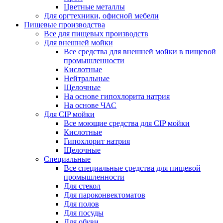
Цветные металлы
Для оргтехники, офисной мебели
Пищевые производства
Все для пищевых производств
Для внешней мойки
Все средства для внешней мойки в пищевой
промышленности
Кислотные
Нейтральные
Щелочные
На основе гипохлорита натрия
На основе ЧАС
Для CIP мойки
Все моющие средства для CIP мойки
Кислотные
Гипохлорит натрия
Щелочные
Специальные
Все специальные средства для пищевой
промышленности
Для стекол
Для пароконвектоматов
Для полов
Для посуды
Для обуви