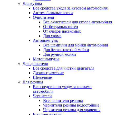
Для кузова
Все средства ухода за кузовом автомобиля
Автомобильные воски
Очистители
Все очистители для кузова автомобиля
От битумных пятен
От следов насекомых
Для хрома
Автошампунь
Все шампуни для мойки автомобиля
Для бесконтактной мойки
Для ручной мойки
Мотошампуни
Для двигателя
Все средства для чистки двигателя
Диэлектрические
Щелочные
Для резины
Все средства по уходу за шинами
автомобиля
Чернители
Все чернители резины
Чернители резины водостойкие
Чернители резины для хранения
Восстановители