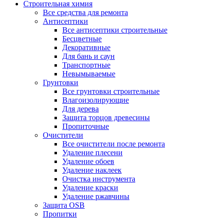
Строительная химия
Все средства для ремонта
Антисептики
Все антисептики строительные
Бесцветные
Декоративные
Для бань и саун
Транспортные
Невымываемые
Грунтовки
Все грунтовки строительные
Влагоизолирующие
Для дерева
Защита торцов древесины
Пропиточные
Очистители
Все очистители после ремонта
Удаление плесени
Удаление обоев
Удаление наклеек
Очистка инструмента
Удаление краски
Удаление ржавчины
Защита OSB
Пропитки