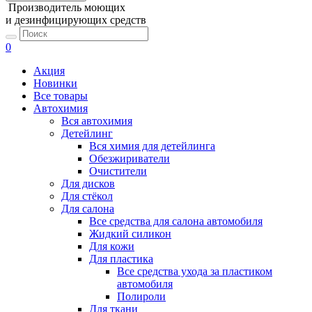
Производитель моющих
и дезинфицирующих средств
0
Акция
Новинки
Все товары
Автохимия
Вся автохимия
Детейлинг
Вся химия для детейлинга
Обезжириватели
Очистители
Для дисков
Для стёкол
Для салона
Все средства для салона автомобиля
Жидкий силикон
Для кожи
Для пластика
Все средства ухода за пластиком
автомобиля
Полироли
Для ткани