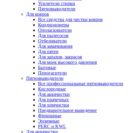
Усилители стирки
Пятновыводители
Для ковров
Все средства для чистки ковров
Кондиционеры
Ополаскиватели
Для пылесосов
Отбеливатели
Для замачивания
Для пятен
Для запахов, закрасов
Для моек высокого давления
Бытовые
Пеногасители
Пятновыводители
Все профессиональные пятновыводители
Кислородные
Для аквачистки
Для прачечных
Для химчистки
Предварительное выведение
Финишные
Энзимные
PERC и KWL
Для аквачистки