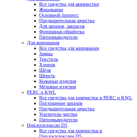
Все средства для аквачистки
Жирование
Основной процесс
Предварительная зачистка
Для запахов, закрасов
Финишная обработка
Пятновыводители
Для жирования
Все средства для жирования
Замша
Текстиль
Хлопок
Шёлк
Шерсть
Кожаные изделия
Меховые изделия
PERC и KWL
Все средства для химчистки в PERC и KWL
Поглощение запахов
Предварительная зачистка
Усилители чистки
Пятновыводители
Циклосилоксан D5
Все средства для химчистки в
Циклосилоксане D5