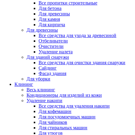
Все пропитки строительные
Для бетона
Для древесины
Для камня
Для кирпича
Для древесины
Все средства для ухода за древесиной
Отбеливатели
Очистители
Удаление налета
Для зданий снаружи
Все средства для очистки здания снаружи
Сайдинг
Фасад здания
Для уборки
Клининг
Весь клининг
Кондиционеры для изделий из кожи
Удаление накипи
Все средства для удаления накипи
Для кофемашин
Для посудомоечных машин
Для чайников
Для стиральных машин
Для утюгов