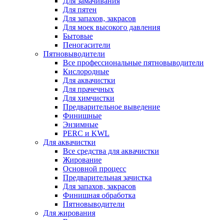
Для замачивания
Для пятен
Для запахов, закрасов
Для моек высокого давления
Бытовые
Пеногасители
Пятновыводители
Все профессиональные пятновыводители
Кислородные
Для аквачистки
Для прачечных
Для химчистки
Предварительное выведение
Финишные
Энзимные
PERC и KWL
Для аквачистки
Все средства для аквачистки
Жирование
Основной процесс
Предварительная зачистка
Для запахов, закрасов
Финишная обработка
Пятновыводители
Для жирования