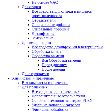
На основе ЧАС
Для стирки
Все средства для стирки в пищевой
промышленности
Отбеливатели
Специальные добавки
Стиральные порошки
Дезинфекция
Замачивание
Для ветеринарии
Все средства дезинфекции в ветеринарии
Обработка копыт
Обработка вымени
Вся Обработка вымени
Перед доением
После доения
Для термокамер
Химчистки и прачечные
Вся химчистка и прачечная
Для прачечных
Все средства для прачечных
Дополнительные отбеливатели
Основная технология стирки PLEX
Удаление запахов и закрасов
Финишная обработка