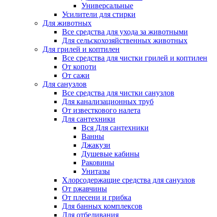
Универсальные
Усилители для стирки
Для животных
Все средства для ухода за животными
Для сельскохозяйственных животных
Для грилей и коптилен
Все средства для чистки грилей и коптилен
От копоти
От сажи
Для санузлов
Все средства для чистки санузлов
Для канализационных труб
От известкового налета
Для сантехники
Вся Для сантехники
Ванны
Джакузи
Душевые кабины
Раковины
Унитазы
Хлорсодержащие средства для санузлов
От ржавчины
От плесени и грибка
Для банных комплексов
Для отбеливания