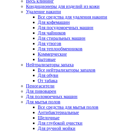
Весь клининг
Кондиционеры для изделий из кожи
Удаление накипи
Все средства для удаления накипи
Для кофемашин
Для посудомоечных машин
Для чайников
Для стиральных машин
Для утюгов
Для теплообменников
Коммерческие
Бытовые
Нейтрализаторы запаха
Все нейтрализаторы запахов
Для обуви
От табака
Пеногасители
Для пивоварен
Для поломоечных машин
Для мытья полов
Все средства для мытья полов
Антибактериальные
Щелочные
Для глубокой очистки
Для ручной мойки