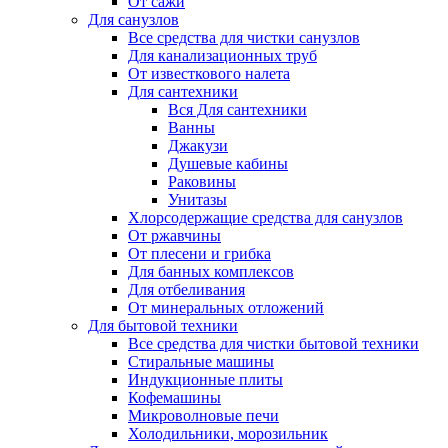
От сажи
Для санузлов
Все средства для чистки санузлов
Для канализационных труб
От известкового налета
Для сантехники
Вся Для сантехники
Ванны
Джакузи
Душевые кабины
Раковины
Унитазы
Хлорсодержащие средства для санузлов
От ржавчины
От плесени и грибка
Для банных комплексов
Для отбеливания
От минеральных отложений
Для бытовой техники
Все средства для чистки бытовой техники
Стиральные машины
Индукционные плиты
Кофемашины
Микроволновые печи
Холодильники, морозильник