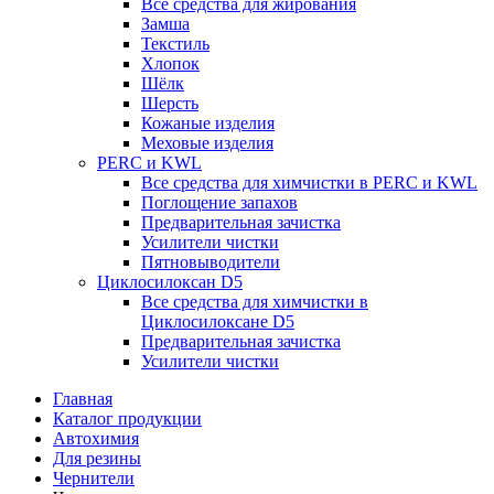
Все средства для жирования
Замша
Текстиль
Хлопок
Шёлк
Шерсть
Кожаные изделия
Меховые изделия
PERC и KWL
Все средства для химчистки в PERC и KWL
Поглощение запахов
Предварительная зачистка
Усилители чистки
Пятновыводители
Циклосилоксан D5
Все средства для химчистки в
Циклосилоксане D5
Предварительная зачистка
Усилители чистки
Главная
Каталог продукции
Автохимия
Для резины
Чернители