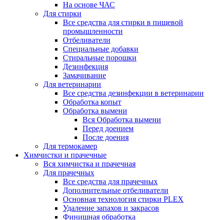
На основе ЧАС
Для стирки
Все средства для стирки в пищевой
промышленности
Отбеливатели
Специальные добавки
Стиральные порошки
Дезинфекция
Замачивание
Для ветеринарии
Все средства дезинфекции в ветеринарии
Обработка копыт
Обработка вымени
Вся Обработка вымени
Перед доением
После доения
Для термокамер
Химчистки и прачечные
Вся химчистка и прачечная
Для прачечных
Все средства для прачечных
Дополнительные отбеливатели
Основная технология стирки PLEX
Удаление запахов и закрасов
Финишная обработка