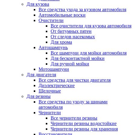
Для кузова
Все средства ухода за кузовом автомобиля
Автомобильные воски
Очистители
Все очистители для кузова автомобиля
От битумных пятен
От следов насекомых
Для хрома
Автошампунь
Все шампуни для мойки автомобиля
Для бесконтактной мойки
Для ручной мойки
Мотошампуни
Для двигателя
Все средства для чистки двигателя
Диэлектрические
Щелочные
Для резины
Все средства по уходу за шинами
автомобиля
Чернители
Все чернители резины
Чернители резины водостойкие
Чернители резины для хранения
Восстановители