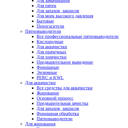
Для замачивания
Для пятен
Для запахов, закрасов
Для моек высокого давления
Бытовые
Пеногасители
Пятновыводители
Все профессиональные пятновыводители
Кислородные
Для аквачистки
Для прачечных
Для химчистки
Предварительное выведение
Финишные
Энзимные
PERC и KWL
Для аквачистки
Все средства для аквачистки
Жирование
Основной процесс
Предварительная зачистка
Для запахов, закрасов
Финишная обработка
Пятновыводители
Для жирования