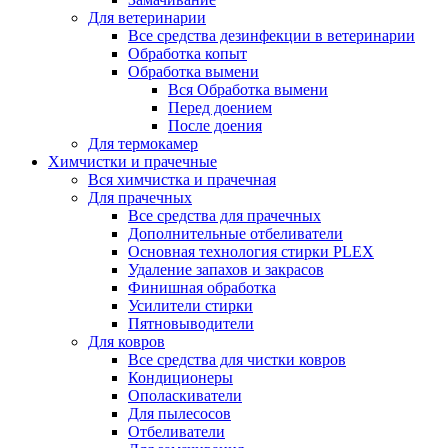
Для ветеринарии
Все средства дезинфекции в ветеринарии
Обработка копыт
Обработка вымени
Вся Обработка вымени
Перед доением
После доения
Для термокамер
Химчистки и прачечные
Вся химчистка и прачечная
Для прачечных
Все средства для прачечных
Дополнительные отбеливатели
Основная технология стирки PLEX
Удаление запахов и закрасов
Финишная обработка
Усилители стирки
Пятновыводители
Для ковров
Все средства для чистки ковров
Кондиционеры
Ополаскиватели
Для пылесосов
Отбеливатели