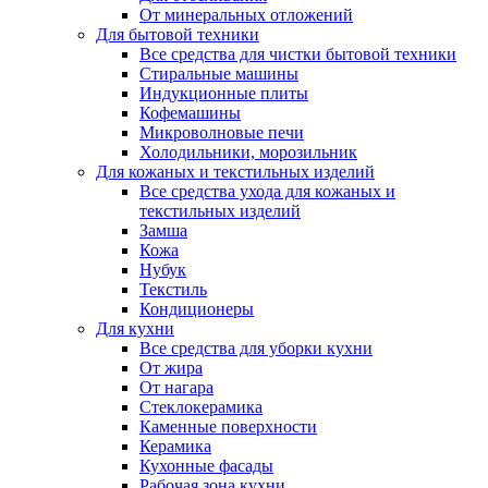
От минеральных отложений
Для бытовой техники
Все средства для чистки бытовой техники
Стиральные машины
Индукционные плиты
Кофемашины
Микроволновые печи
Холодильники, морозильник
Для кожаных и текстильных изделий
Все средства ухода для кожаных и
текстильных изделий
Замша
Кожа
Нубук
Текстиль
Кондиционеры
Для кухни
Все средства для уборки кухни
От жира
От нагара
Стеклокерамика
Каменные поверхности
Керамика
Кухонные фасады
Рабочая зона кухни