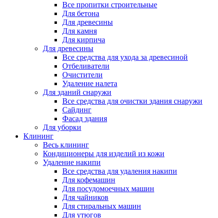
Все пропитки строительные
Для бетона
Для древесины
Для камня
Для кирпича
Для древесины
Все средства для ухода за древесиной
Отбеливатели
Очистители
Удаление налета
Для зданий снаружи
Все средства для очистки здания снаружи
Сайдинг
Фасад здания
Для уборки
Клининг
Весь клининг
Кондиционеры для изделий из кожи
Удаление накипи
Все средства для удаления накипи
Для кофемашин
Для посудомоечных машин
Для чайников
Для стиральных машин
Для утюгов