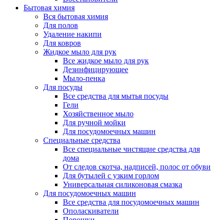
Бытовая химия
Вся бытовая химия
Для полов
Удаление накипи
Для ковров
Жидкое мыло для рук
Все жидкое мыло для рук
Дезинфицирующее
Мыло-пенка
Для посуды
Все средства для мытья посуды
Гели
Хозяйственное мыло
Для ручной мойки
Для посудомоечных машин
Специальные средства
Все специальные чистящие средства для
дома
От следов скотча, надписей, полос от обуви
Для бутылей с узким горлом
Универсальная силиконовая смазка
Для посудомоечных машин
Все средства для посудомоечных машин
Ополаскиватели
Порошки