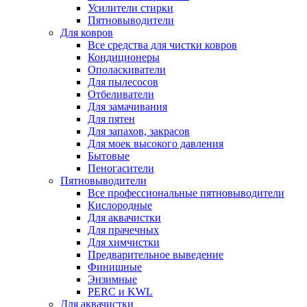
Усилители стирки
Пятновыводители
Для ковров
Все средства для чистки ковров
Кондиционеры
Ополаскиватели
Для пылесосов
Отбеливатели
Для замачивания
Для пятен
Для запахов, закрасов
Для моек высокого давления
Бытовые
Пеногасители
Пятновыводители
Все профессиональные пятновыводители
Кислородные
Для аквачистки
Для прачечных
Для химчистки
Предварительное выведение
Финишные
Энзимные
PERC и KWL
Для аквачистки