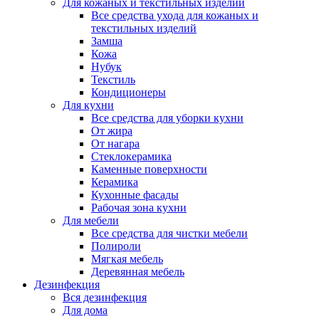
Для кожаных и текстильных изделий
Все средства ухода для кожаных и
текстильных изделий
Замша
Кожа
Нубук
Текстиль
Кондиционеры
Для кухни
Все средства для уборки кухни
От жира
От нагара
Стеклокерамика
Каменные поверхности
Керамика
Кухонные фасады
Рабочая зона кухни
Для мебели
Все средства для чистки мебели
Полироли
Мягкая мебель
Деревянная мебель
Дезинфекция
Вся дезинфекция
Для дома