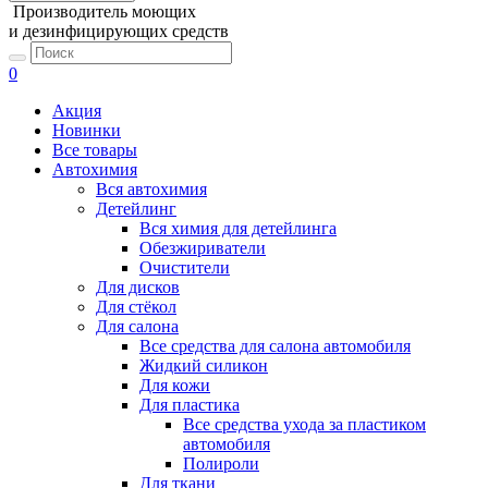
Производитель моющих
и дезинфицирующих средств
0
Акция
Новинки
Все товары
Автохимия
Вся автохимия
Детейлинг
Вся химия для детейлинга
Обезжириватели
Очистители
Для дисков
Для стёкол
Для салона
Все средства для салона автомобиля
Жидкий силикон
Для кожи
Для пластика
Все средства ухода за пластиком
автомобиля
Полироли
Для ткани