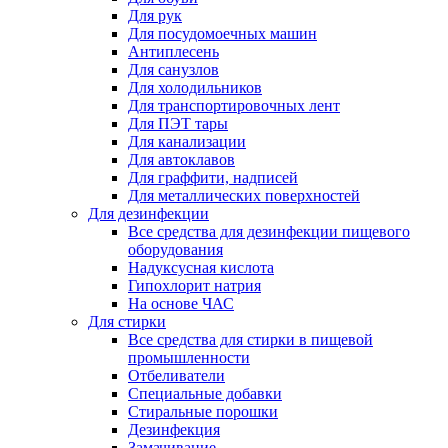
Для рук
Для посудомоечных машин
Антиплесень
Для санузлов
Для холодильников
Для транспортировочных лент
Для ПЭТ тары
Для канализации
Для автоклавов
Для граффити, надписей
Для металлических поверхностей
Для дезинфекции
Все средства для дезинфекции пищевого
оборудования
Надуксусная кислота
Гипохлорит натрия
На основе ЧАС
Для стирки
Все средства для стирки в пищевой
промышленности
Отбеливатели
Специальные добавки
Стиральные порошки
Дезинфекция
Замачивание