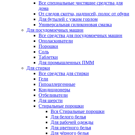
Все специальные чистящие средства для
дома
От следов скотча, надписей, полос от обуви
Для бутылей с узким горлом
Универсальная силиконовая смазка
Для посудомоечных машин
Все средства для посудомоечных машин
Ополаскиватели
Порошки
Соль
Таблетки
Для промышленных ПММ
Для стирки
Все средства для стирки
Гели
Гипоаллергенные
Кондиционеры
Отбеливатели
Для шерсти
Стиральные порошки
Вся Стиральные порошки
Для белого белья
Для рабочей одежды
Для цветного белья
Для чёрного белья