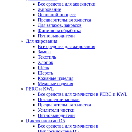
Все средства для аквачистки
Жирование
Основной процесс
Предварительная зачистка
Для запахов, закрасов
Финишная обработка
Пятновыводители
Для жирования
Все средства для жирования
Замша
Текстиль
Хлопок
Шёлк
Шерсть
Кожаные изделия
Меховые изделия
PERC и KWL
Все средства для химчистки в PERC и KWL
Поглощение запахов
Предварительная зачистка
Усилители чистки
Пятновыводители
Циклосилоксан D5
Все средства для химчистки в
Циклосилоксане D5