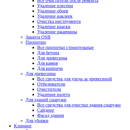
Все очистители после ремонта
Удаление плесени
Удаление обоев
Удаление наклеек
Очистка инструмента
Удаление краски
Удаление ржавчины
Защита OSB
Пропитки
Все пропитки строительные
Для бетона
Для древесины
Для камня
Для кирпича
Для древесины
Все средства для ухода за древесиной
Отбеливатели
Очистители
Удаление налета
Для зданий снаружи
Все средства для очистки здания снаружи
Сайдинг
Фасад здания
Для уборки
Клининг