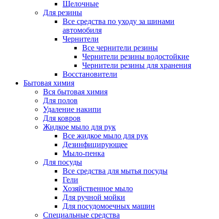
Щелочные
Для резины
Все средства по уходу за шинами
автомобиля
Чернители
Все чернители резины
Чернители резины водостойкие
Чернители резины для хранения
Восстановители
Бытовая химия
Вся бытовая химия
Для полов
Удаление накипи
Для ковров
Жидкое мыло для рук
Все жидкое мыло для рук
Дезинфицирующее
Мыло-пенка
Для посуды
Все средства для мытья посуды
Гели
Хозяйственное мыло
Для ручной мойки
Для посудомоечных машин
Специальные средства