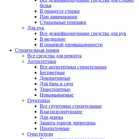
белья
В процессе стирки
При замачивании
Стиральные порошки
Для рук
Все дезинфицирующие средства для рук
В медицине
В пищевой промышленности
Строительная химия
Все средства для ремонта
Антисептики
Все антисептики строительные
Бесцветные
Декоративные
Для бань и саун
Транспортные
Невымываемые
Грунтовки
Все грунтовки строительные
Влагоизолирующие
Для дерева
Защита торцов древесины
Пропиточные
Очистители