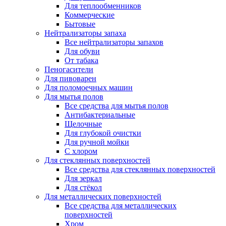
Для теплообменников
Коммерческие
Бытовые
Нейтрализаторы запаха
Все нейтрализаторы запахов
Для обуви
От табака
Пеногасители
Для пивоварен
Для поломоечных машин
Для мытья полов
Все средства для мытья полов
Антибактериальные
Щелочные
Для глубокой очистки
Для ручной мойки
С хлором
Для стеклянных поверхностей
Все средства для стеклянных поверхностей
Для зеркал
Для стёкол
Для металлических поверхностей
Все средства для металлических
поверхностей
Хром