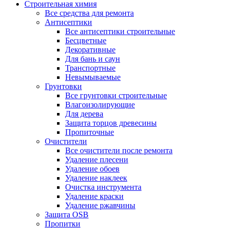
Строительная химия
Все средства для ремонта
Антисептики
Все антисептики строительные
Бесцветные
Декоративные
Для бань и саун
Транспортные
Невымываемые
Грунтовки
Все грунтовки строительные
Влагоизолирующие
Для дерева
Защита торцов древесины
Пропиточные
Очистители
Все очистители после ремонта
Удаление плесени
Удаление обоев
Удаление наклеек
Очистка инструмента
Удаление краски
Удаление ржавчины
Защита OSB
Пропитки