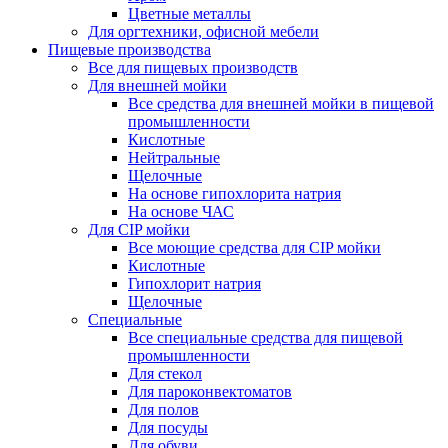
Цветные металлы
Для оргтехники, офисной мебели
Пищевые производства
Все для пищевых производств
Для внешней мойки
Все средства для внешней мойки в пищевой
промышленности
Кислотные
Нейтральные
Щелочные
На основе гипохлорита натрия
На основе ЧАС
Для CIP мойки
Все моющие средства для CIP мойки
Кислотные
Гипохлорит натрия
Щелочные
Специальные
Все специальные средства для пищевой
промышленности
Для стекол
Для пароконвектоматов
Для полов
Для посуды
Для обуви