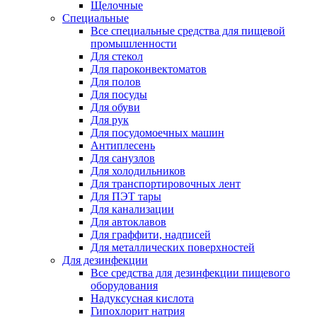
Щелочные
Специальные
Все специальные средства для пищевой
промышленности
Для стекол
Для пароконвектоматов
Для полов
Для посуды
Для обуви
Для рук
Для посудомоечных машин
Антиплесень
Для санузлов
Для холодильников
Для транспортировочных лент
Для ПЭТ тары
Для канализации
Для автоклавов
Для граффити, надписей
Для металлических поверхностей
Для дезинфекции
Все средства для дезинфекции пищевого
оборудования
Надуксусная кислота
Гипохлорит натрия