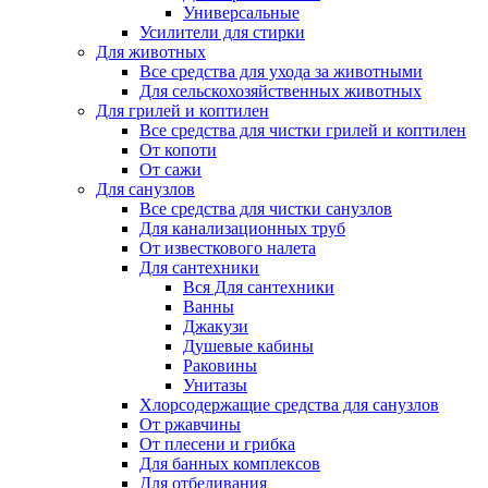
Универсальные
Усилители для стирки
Для животных
Все средства для ухода за животными
Для сельскохозяйственных животных
Для грилей и коптилен
Все средства для чистки грилей и коптилен
От копоти
От сажи
Для санузлов
Все средства для чистки санузлов
Для канализационных труб
От известкового налета
Для сантехники
Вся Для сантехники
Ванны
Джакузи
Душевые кабины
Раковины
Унитазы
Хлорсодержащие средства для санузлов
От ржавчины
От плесени и грибка
Для банных комплексов
Для отбеливания