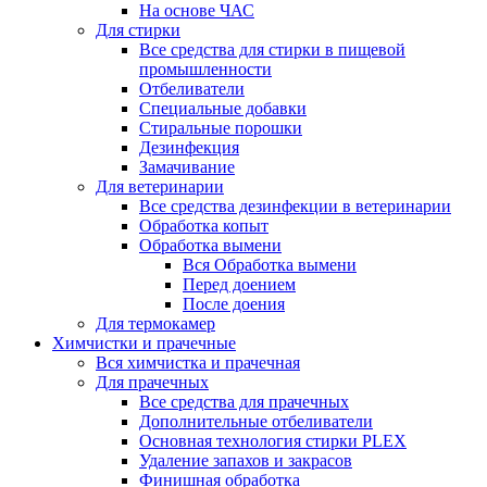
На основе ЧАС
Для стирки
Все средства для стирки в пищевой
промышленности
Отбеливатели
Специальные добавки
Стиральные порошки
Дезинфекция
Замачивание
Для ветеринарии
Все средства дезинфекции в ветеринарии
Обработка копыт
Обработка вымени
Вся Обработка вымени
Перед доением
После доения
Для термокамер
Химчистки и прачечные
Вся химчистка и прачечная
Для прачечных
Все средства для прачечных
Дополнительные отбеливатели
Основная технология стирки PLEX
Удаление запахов и закрасов
Финишная обработка