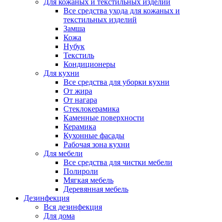
Для кожаных и текстильных изделий
Все средства ухода для кожаных и
текстильных изделий
Замша
Кожа
Нубук
Текстиль
Кондиционеры
Для кухни
Все средства для уборки кухни
От жира
От нагара
Стеклокерамика
Каменные поверхности
Керамика
Кухонные фасады
Рабочая зона кухни
Для мебели
Все средства для чистки мебели
Полироли
Мягкая мебель
Деревянная мебель
Дезинфекция
Вся дезинфекция
Для дома