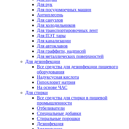
Для рук
Для посудомоечных машин
Антиплесень
Для санузлов
Для холодильников
Для транспортировочных лент
Для ПЭТ тары
Для канализации
Для автоклавов
Для граффити, надписей
Для металлических поверхностей
Для дезинфекции
Все средства для дезинфекции пищевого
оборудования
Надуксусная кислота
Гипохлорит натрия
На основе ЧАС
Для стирки
Все средства для стирки в пищевой
промышленности
Отбеливатели
Специальные добавки
Стиральные порошки
Дезинфекция
Замачивание