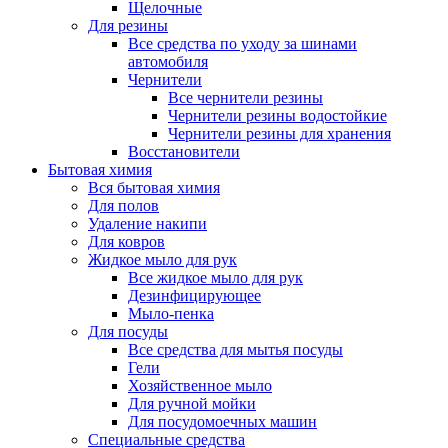
Щелочные
Для резины
Все средства по уходу за шинами
автомобиля
Чернители
Все чернители резины
Чернители резины водостойкие
Чернители резины для хранения
Восстановители
Бытовая химия
Вся бытовая химия
Для полов
Удаление накипи
Для ковров
Жидкое мыло для рук
Все жидкое мыло для рук
Дезинфицирующее
Мыло-пенка
Для посуды
Все средства для мытья посуды
Гели
Хозяйственное мыло
Для ручной мойки
Для посудомоечных машин
Специальные средства