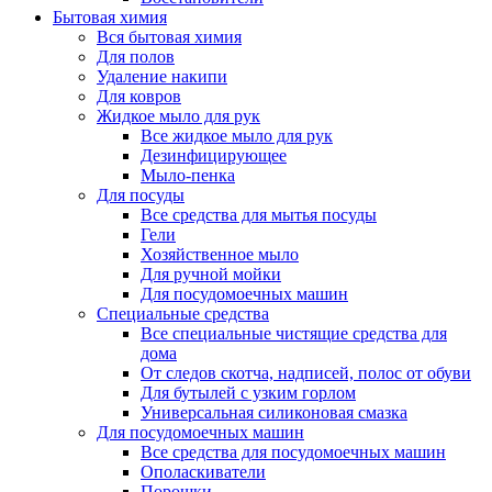
Бытовая химия
Вся бытовая химия
Для полов
Удаление накипи
Для ковров
Жидкое мыло для рук
Все жидкое мыло для рук
Дезинфицирующее
Мыло-пенка
Для посуды
Все средства для мытья посуды
Гели
Хозяйственное мыло
Для ручной мойки
Для посудомоечных машин
Специальные средства
Все специальные чистящие средства для
дома
От следов скотча, надписей, полос от обуви
Для бутылей с узким горлом
Универсальная силиконовая смазка
Для посудомоечных машин
Все средства для посудомоечных машин
Ополаскиватели
Порошки