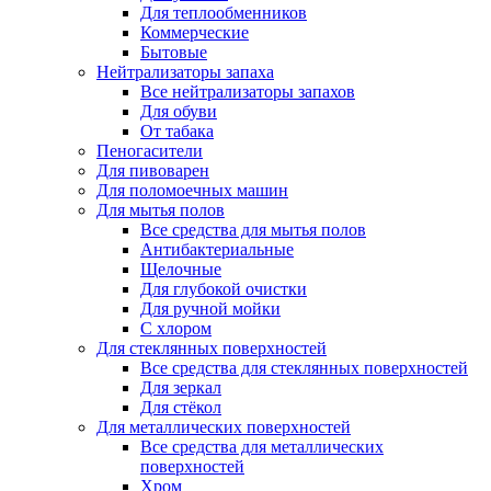
Для теплообменников
Коммерческие
Бытовые
Нейтрализаторы запаха
Все нейтрализаторы запахов
Для обуви
От табака
Пеногасители
Для пивоварен
Для поломоечных машин
Для мытья полов
Все средства для мытья полов
Антибактериальные
Щелочные
Для глубокой очистки
Для ручной мойки
С хлором
Для стеклянных поверхностей
Все средства для стеклянных поверхностей
Для зеркал
Для стёкол
Для металлических поверхностей
Все средства для металлических
поверхностей
Хром