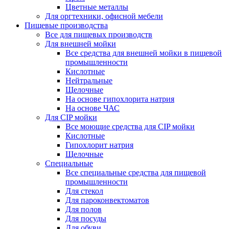
Цветные металлы
Для оргтехники, офисной мебели
Пищевые производства
Все для пищевых производств
Для внешней мойки
Все средства для внешней мойки в пищевой
промышленности
Кислотные
Нейтральные
Щелочные
На основе гипохлорита натрия
На основе ЧАС
Для CIP мойки
Все моющие средства для CIP мойки
Кислотные
Гипохлорит натрия
Щелочные
Специальные
Все специальные средства для пищевой
промышленности
Для стекол
Для пароконвектоматов
Для полов
Для посуды
Для обуви