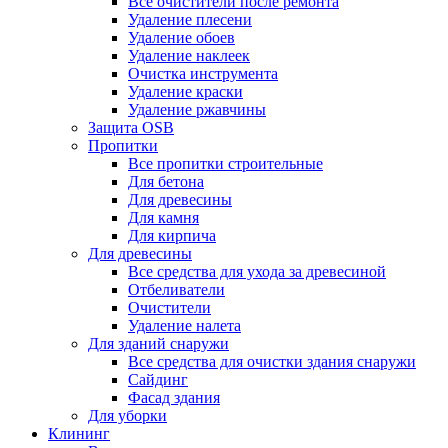
Все очистители после ремонта
Удаление плесени
Удаление обоев
Удаление наклеек
Очистка инструмента
Удаление краски
Удаление ржавчины
Защита OSB
Пропитки
Все пропитки строительные
Для бетона
Для древесины
Для камня
Для кирпича
Для древесины
Все средства для ухода за древесиной
Отбеливатели
Очистители
Удаление налета
Для зданий снаружи
Все средства для очистки здания снаружи
Сайдинг
Фасад здания
Для уборки
Клининг