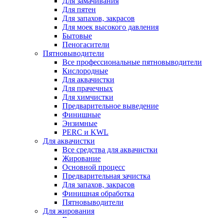
Для замачивания
Для пятен
Для запахов, закрасов
Для моек высокого давления
Бытовые
Пеногасители
Пятновыводители
Все профессиональные пятновыводители
Кислородные
Для аквачистки
Для прачечных
Для химчистки
Предварительное выведение
Финишные
Энзимные
PERC и KWL
Для аквачистки
Все средства для аквачистки
Жирование
Основной процесс
Предварительная зачистка
Для запахов, закрасов
Финишная обработка
Пятновыводители
Для жирования