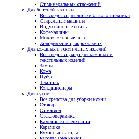
От минеральных отложений
Для бытовой техники
Все средства для чистки бытовой техники
Стиральные машины
Индукционные плиты
Кофемашины
Микроволновые печи
Холодильники, морозильник
Для кожаных и текстильных изделий
Все средства ухода для кожаных и
текстильных изделий
Замша
Кожа
Нубук
Текстиль
Кондиционеры
Для кухни
Все средства для уборки кухни
От жира
От нагара
Стеклокерамика
Каменные поверхности
Керамика
Кухонные фасады
Рабочая зона кухни