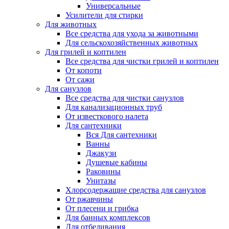
Универсальные
Усилители для стирки
Для животных
Все средства для ухода за животными
Для сельскохозяйственных животных
Для грилей и коптилен
Все средства для чистки грилей и коптилен
От копоти
От сажи
Для санузлов
Все средства для чистки санузлов
Для канализационных труб
От известкового налета
Для сантехники
Вся Для сантехники
Ванны
Джакузи
Душевые кабины
Раковины
Унитазы
Хлорсодержащие средства для санузлов
От ржавчины
От плесени и грибка
Для банных комплексов
Для отбеливания