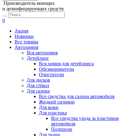
Производитель моющих
и дезинфицирующих средств
0
Акция
Новинки
Все товары
Автохимия
Вся автохимия
Детейлинг
Вся химия для детейлинга
Обезжириватели
Очистители
Для дисков
Для стёкол
Для салона
Все средства для салона автомобиля
Жидкий силикон
Для кожи
Для пластика
Все средства ухода за пластиком
автомобиля
Полироли
Для ткани