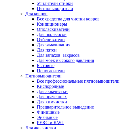
Усилители стирки
Пятновыводители
Для ковров
Все средства для чистки ковров
Кондиционеры
Ополаскиватели
Для пылесосов
Отбеливатели
Для замачивания
Для пятен
Для запахов, закрасов
Для моек высокого давления
Бытовые
Пеногасители
Пятновыводители
Все профессиональные пятновыводители
Кислородные
Для аквачистки
Для прачечных
Для химчистки
Предварительное выведение
Финишные
Энзимные
PERC и KWL
Для аквачистки