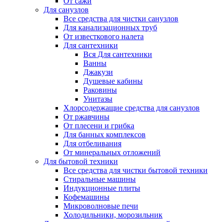
От сажи
Для санузлов
Все средства для чистки санузлов
Для канализационных труб
От известкового налета
Для сантехники
Вся Для сантехники
Ванны
Джакузи
Душевые кабины
Раковины
Унитазы
Хлорсодержащие средства для санузлов
От ржавчины
От плесени и грибка
Для банных комплексов
Для отбеливания
От минеральных отложений
Для бытовой техники
Все средства для чистки бытовой техники
Стиральные машины
Индукционные плиты
Кофемашины
Микроволновые печи
Холодильники, морозильник