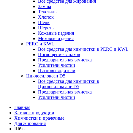
Все средства для жирования
Замша
Текстиль
Хлопок
Шёлк
Шерсть
Кожаные изделия
Меховые изделия
PERC и KWL
Все средства для химчистки в PERC и KWL
Поглощение запахов
Предварительная зачистка
Усилители чистки
Пятновыводители
Циклосилоксан D5
Все средства для химчистки в
Циклосилоксане D5
Предварительная зачистка
Усилители чистки
Главная
Каталог продукции
Химчистки и прачечные
Для жирования
Шёлк