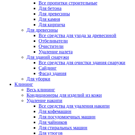
Все пропитки строительные
Для бетона
Для древесины
Для камня
Для кирпича
Для древесины
Все средства для ухода за древесиной
Отбеливатели
Очистители
Удаление налета
Для зданий снаружи
Все средства для очистки здания снаружи
Сайдинг
Фасад здания
Для уборки
Клининг
Весь клининг
Кондиционеры для изделий из кожи
Удаление накипи
Все средства для удаления накипи
Для кофемашин
Для посудомоечных машин
Для чайников
Для стиральных машин
Для утюгов