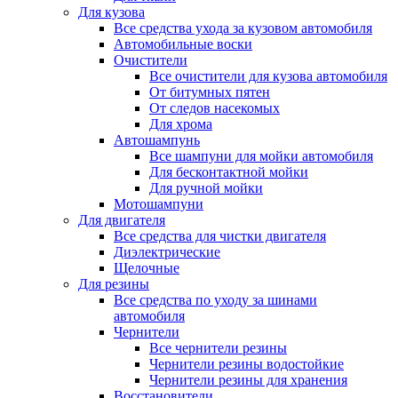
Для кузова
Все средства ухода за кузовом автомобиля
Автомобильные воски
Очистители
Все очистители для кузова автомобиля
От битумных пятен
От следов насекомых
Для хрома
Автошампунь
Все шампуни для мойки автомобиля
Для бесконтактной мойки
Для ручной мойки
Мотошампуни
Для двигателя
Все средства для чистки двигателя
Диэлектрические
Щелочные
Для резины
Все средства по уходу за шинами
автомобиля
Чернители
Все чернители резины
Чернители резины водостойкие
Чернители резины для хранения
Восстановители