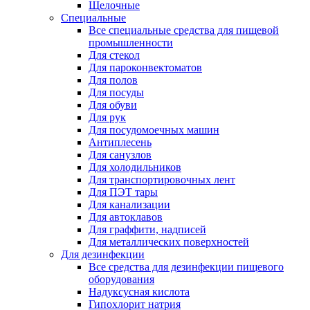
Щелочные
Специальные
Все специальные средства для пищевой
промышленности
Для стекол
Для пароконвектоматов
Для полов
Для посуды
Для обуви
Для рук
Для посудомоечных машин
Антиплесень
Для санузлов
Для холодильников
Для транспортировочных лент
Для ПЭТ тары
Для канализации
Для автоклавов
Для граффити, надписей
Для металлических поверхностей
Для дезинфекции
Все средства для дезинфекции пищевого
оборудования
Надуксусная кислота
Гипохлорит натрия