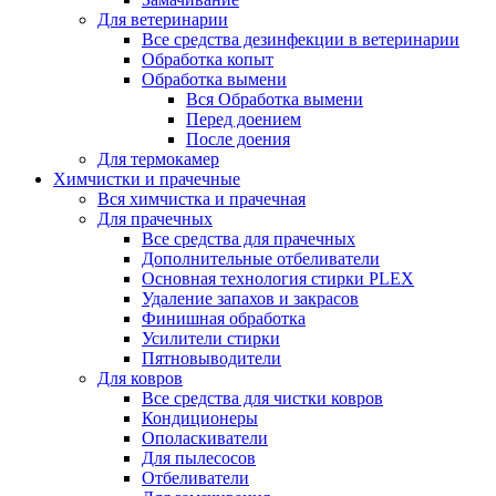
Для ветеринарии
Все средства дезинфекции в ветеринарии
Обработка копыт
Обработка вымени
Вся Обработка вымени
Перед доением
После доения
Для термокамер
Химчистки и прачечные
Вся химчистка и прачечная
Для прачечных
Все средства для прачечных
Дополнительные отбеливатели
Основная технология стирки PLEX
Удаление запахов и закрасов
Финишная обработка
Усилители стирки
Пятновыводители
Для ковров
Все средства для чистки ковров
Кондиционеры
Ополаскиватели
Для пылесосов
Отбеливатели