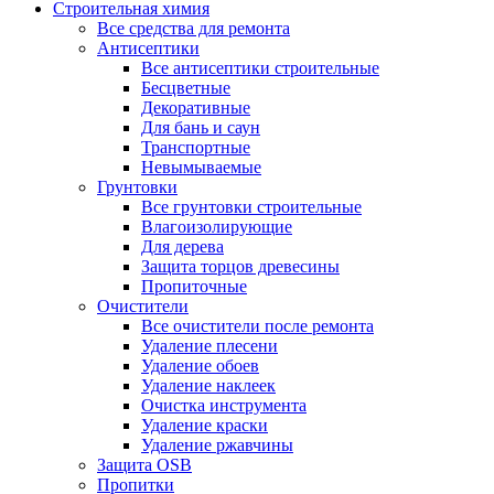
Строительная химия
Все средства для ремонта
Антисептики
Все антисептики строительные
Бесцветные
Декоративные
Для бань и саун
Транспортные
Невымываемые
Грунтовки
Все грунтовки строительные
Влагоизолирующие
Для дерева
Защита торцов древесины
Пропиточные
Очистители
Все очистители после ремонта
Удаление плесени
Удаление обоев
Удаление наклеек
Очистка инструмента
Удаление краски
Удаление ржавчины
Защита OSB
Пропитки