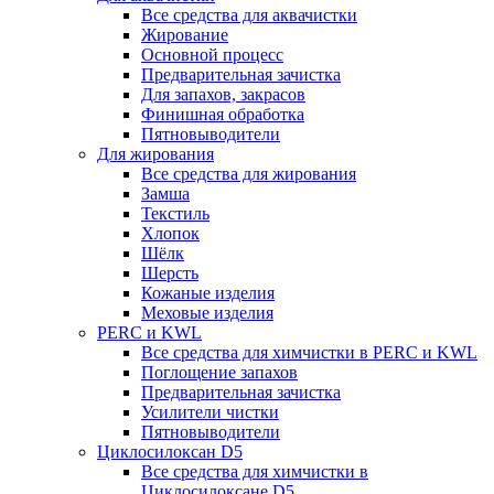
Все средства для аквачистки
Жирование
Основной процесс
Предварительная зачистка
Для запахов, закрасов
Финишная обработка
Пятновыводители
Для жирования
Все средства для жирования
Замша
Текстиль
Хлопок
Шёлк
Шерсть
Кожаные изделия
Меховые изделия
PERC и KWL
Все средства для химчистки в PERC и KWL
Поглощение запахов
Предварительная зачистка
Усилители чистки
Пятновыводители
Циклосилоксан D5
Все средства для химчистки в
Циклосилоксане D5