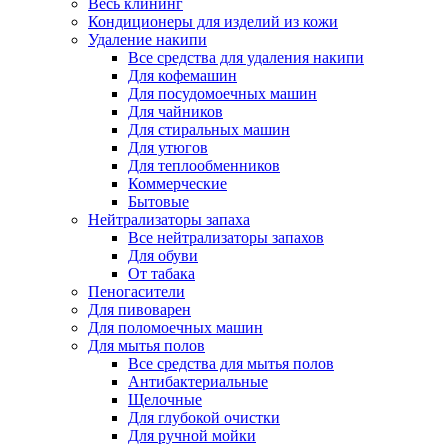
Весь клининг
Кондиционеры для изделий из кожи
Удаление накипи
Все средства для удаления накипи
Для кофемашин
Для посудомоечных машин
Для чайников
Для стиральных машин
Для утюгов
Для теплообменников
Коммерческие
Бытовые
Нейтрализаторы запаха
Все нейтрализаторы запахов
Для обуви
От табака
Пеногасители
Для пивоварен
Для поломоечных машин
Для мытья полов
Все средства для мытья полов
Антибактериальные
Щелочные
Для глубокой очистки
Для ручной мойки