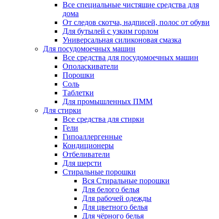
Все специальные чистящие средства для
дома
От следов скотча, надписей, полос от обуви
Для бутылей с узким горлом
Универсальная силиконовая смазка
Для посудомоечных машин
Все средства для посудомоечных машин
Ополаскиватели
Порошки
Соль
Таблетки
Для промышленных ПММ
Для стирки
Все средства для стирки
Гели
Гипоаллергенные
Кондиционеры
Отбеливатели
Для шерсти
Стиральные порошки
Вся Стиральные порошки
Для белого белья
Для рабочей одежды
Для цветного белья
Для чёрного белья