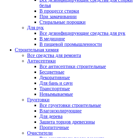
белья
В процессе стирки
При замачивании
Стиральные порошки
Для рук
Все дезинфицирующие средства для рук
В медицине
В пищевой промышленности
Строительная химия
Все средства для ремонта
Антисептики
Все антисептики строительные
Бесцветные
Декоративные
Для бань и саун
Транспортные
Невымываемые
Грунтовки
Все грунтовки строительные
Влагоизолирующие
Для дерева
Защита торцов древесины
Пропиточные
Очистители