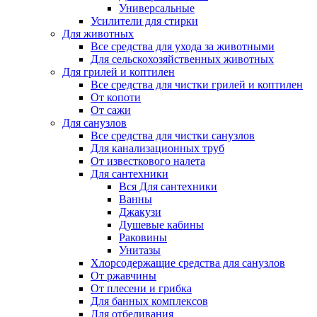
Универсальные
Усилители для стирки
Для животных
Все средства для ухода за животными
Для сельскохозяйственных животных
Для грилей и коптилен
Все средства для чистки грилей и коптилен
От копоти
От сажи
Для санузлов
Все средства для чистки санузлов
Для канализационных труб
От известкового налета
Для сантехники
Вся Для сантехники
Ванны
Джакузи
Душевые кабины
Раковины
Унитазы
Хлорсодержащие средства для санузлов
От ржавчины
От плесени и грибка
Для банных комплексов
Для отбеливания