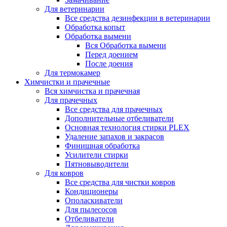
Для ветеринарии
Все средства дезинфекции в ветеринарии
Обработка копыт
Обработка вымени
Вся Обработка вымени
Перед доением
После доения
Для термокамер
Химчистки и прачечные
Вся химчистка и прачечная
Для прачечных
Все средства для прачечных
Дополнительные отбеливатели
Основная технология стирки PLEX
Удаление запахов и закрасов
Финишная обработка
Усилители стирки
Пятновыводители
Для ковров
Все средства для чистки ковров
Кондиционеры
Ополаскиватели
Для пылесосов
Отбеливатели