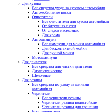
Для кузова
Все средства ухода за кузовом автомобиля
Автомобильные воски
Очистители
Все очистители для кузова автомобиля
От битумных пятен
От следов насекомых
Для хрома
Автошампунь
Все шампуни для мойки автомобиля
Для бесконтактной мойки
Для ручной мойки
Мотошампуни
Для двигателя
Все средства для чистки двигателя
Диэлектрические
Щелочные
Для резины
Все средства по уходу за шинами
автомобиля
Чернители
Все чернители резины
Чернители резины водостойкие
Чернители резины для хранения
Восстановители