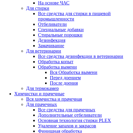
На основе ЧАС
Для стирки
Все средства для стирки в пищевой
промышленности
Отбеливатели
Специальные добавки
Стиральные порошки
Дезинфекция
Замачивание
Для ветеринарии
Все средства дезинфекции в ветеринарии
Обработка копыт
Обработка вымени
Вся Обработка вымени
Перед доением
После доения
Для термокамер
Химчистки и прачечные
Вся химчистка и прачечная
Для прачечных
Все средства для прачечных
Дополнительные отбеливатели
Основная технология стирки PLEX
Удаление запахов и закрасов
Финишная обработка