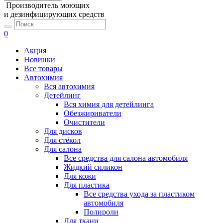
Производитель моющих
и дезинфицирующих средств
0
Акция
Новинки
Все товары
Автохимия
Вся автохимия
Детейлинг
Вся химия для детейлинга
Обезжириватели
Очистители
Для дисков
Для стёкол
Для салона
Все средства для салона автомобиля
Жидкий силикон
Для кожи
Для пластика
Все средства ухода за пластиком
автомобиля
Полироли
Для ткани