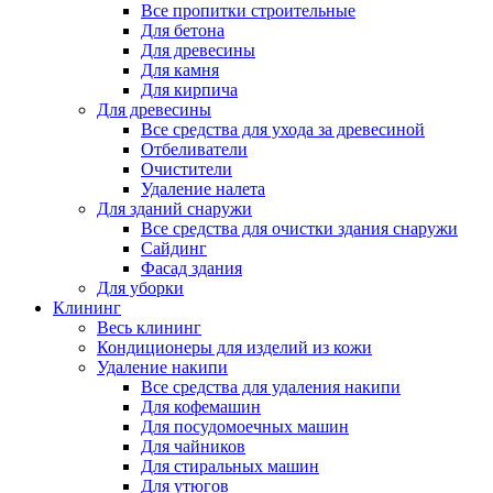
Все пропитки строительные
Для бетона
Для древесины
Для камня
Для кирпича
Для древесины
Все средства для ухода за древесиной
Отбеливатели
Очистители
Удаление налета
Для зданий снаружи
Все средства для очистки здания снаружи
Сайдинг
Фасад здания
Для уборки
Клининг
Весь клининг
Кондиционеры для изделий из кожи
Удаление накипи
Все средства для удаления накипи
Для кофемашин
Для посудомоечных машин
Для чайников
Для стиральных машин
Для утюгов