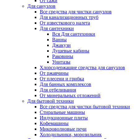
От сажи
Для санузлов
Все средства для чистки санузлов
Для канализационных труб
От известкового налета
Для сантехники
Вся Для сантехники
Ванны
Джакузи
Душевые кабины
Раковины
Унитазы
Хлорсодержащие средства для санузлов
От ржавчины
От плесени и грибка
Для банных комплексов
Для отбеливания
От минеральных отложений
Для бытовой техники
Все средства для чистки бытовой техники
Стиральные машины
Индукционные плиты
Кофемашины
Микроволновые печи
Холодильники, морозильник