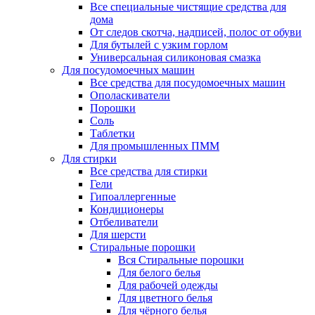
Все специальные чистящие средства для
дома
От следов скотча, надписей, полос от обуви
Для бутылей с узким горлом
Универсальная силиконовая смазка
Для посудомоечных машин
Все средства для посудомоечных машин
Ополаскиватели
Порошки
Соль
Таблетки
Для промышленных ПММ
Для стирки
Все средства для стирки
Гели
Гипоаллергенные
Кондиционеры
Отбеливатели
Для шерсти
Стиральные порошки
Вся Стиральные порошки
Для белого белья
Для рабочей одежды
Для цветного белья
Для чёрного белья