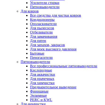
Усилители стирки
Пятновыводители
Для ковров
Все средства для чистки ковров
Кондиционеры
Ополаскиватели
Для пылесосов
Отбеливатели
Для замачивания
Для пятен
Для запахов, закрасов
Для моек высокого давления
Бытовые
Пеногасители
Пятновыводители
Все профессиональные пятновыводители
Кислородные
Для аквачистки
Для прачечных
Для химчистки
Предварительное выведение
Финишные
Энзимные
PERC и KWL
Для аквачистки