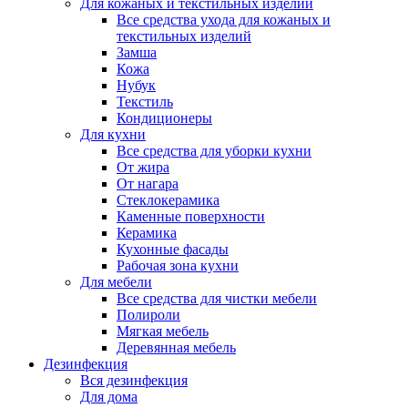
Для кожаных и текстильных изделий
Все средства ухода для кожаных и
текстильных изделий
Замша
Кожа
Нубук
Текстиль
Кондиционеры
Для кухни
Все средства для уборки кухни
От жира
От нагара
Стеклокерамика
Каменные поверхности
Керамика
Кухонные фасады
Рабочая зона кухни
Для мебели
Все средства для чистки мебели
Полироли
Мягкая мебель
Деревянная мебель
Дезинфекция
Вся дезинфекция
Для дома