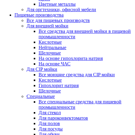
Цветные металлы
Для оргтехники, офисной мебели
Пищевые производства
Все для пищевых производств
Для внешней мойки
Все средства для внешней мойки в пищевой
промышленности
Кислотные
Нейтральные
Щелочные
На основе гипохлорита натрия
На основе ЧАС
Для CIP мойки
Все моющие средства для CIP мойки
Кислотные
Гипохлорит натрия
Щелочные
Специальные
Все специальные средства для пищевой
промышленности
Для стекол
Для пароконвектоматов
Для полов
Для посуды
Для обуви