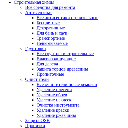
Строительная химия
Все средства для ремонта
Антисептики
Все антисептики строительные
Бесцветные
Декоративные
Для бань и саун
Транспортные
Невымываемые
Грунтовки
Все грунтовки строительные
Влагоизолирующие
Для дерева
Защита торцов древесины
Пропиточные
Очистители
Все очистители после ремонта
Удаление плесени
Удаление обоев
Удаление наклеек
Очистка инструмента
Удаление краски
Удаление ржавчины
Защита OSB
Пропитки