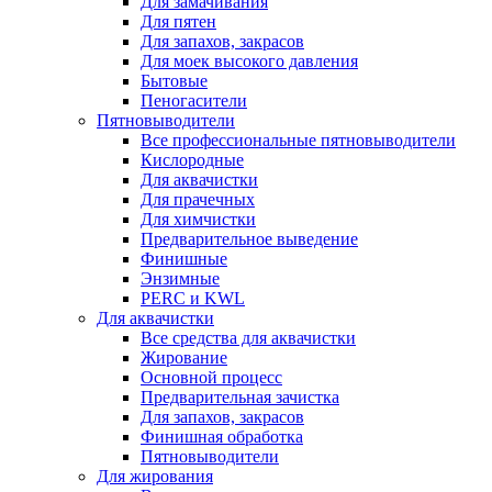
Для замачивания
Для пятен
Для запахов, закрасов
Для моек высокого давления
Бытовые
Пеногасители
Пятновыводители
Все профессиональные пятновыводители
Кислородные
Для аквачистки
Для прачечных
Для химчистки
Предварительное выведение
Финишные
Энзимные
PERC и KWL
Для аквачистки
Все средства для аквачистки
Жирование
Основной процесс
Предварительная зачистка
Для запахов, закрасов
Финишная обработка
Пятновыводители
Для жирования