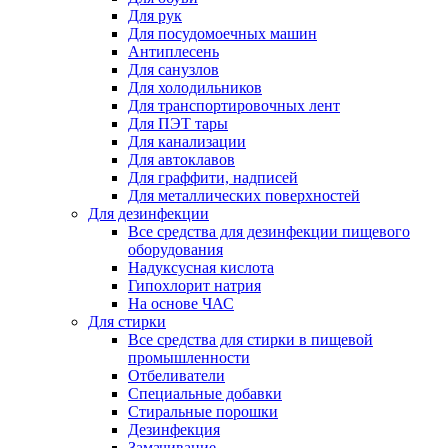
Для рук
Для посудомоечных машин
Антиплесень
Для санузлов
Для холодильников
Для транспортировочных лент
Для ПЭТ тары
Для канализации
Для автоклавов
Для граффити, надписей
Для металлических поверхностей
Для дезинфекции
Все средства для дезинфекции пищевого
оборудования
Надуксусная кислота
Гипохлорит натрия
На основе ЧАС
Для стирки
Все средства для стирки в пищевой
промышленности
Отбеливатели
Специальные добавки
Стиральные порошки
Дезинфекция
Замачивание