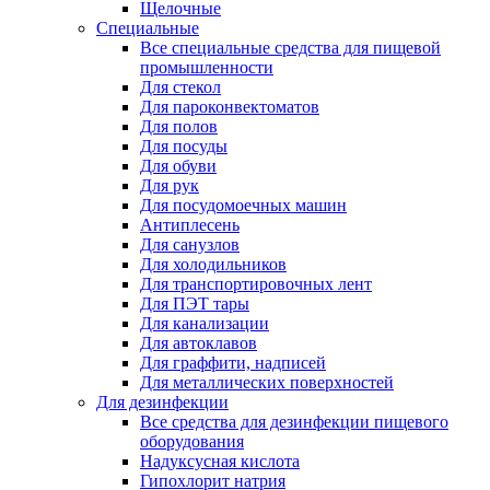
Щелочные
Специальные
Все специальные средства для пищевой
промышленности
Для стекол
Для пароконвектоматов
Для полов
Для посуды
Для обуви
Для рук
Для посудомоечных машин
Антиплесень
Для санузлов
Для холодильников
Для транспортировочных лент
Для ПЭТ тары
Для канализации
Для автоклавов
Для граффити, надписей
Для металлических поверхностей
Для дезинфекции
Все средства для дезинфекции пищевого
оборудования
Надуксусная кислота
Гипохлорит натрия