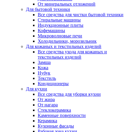
От минеральных отложений
Для бытовой техники
Все средства для чистки бытовой техники
Стиральные машины
Индукционные плиты
Кофемашины
Микроволновые печи
Холодильники, морозильник
Для кожаных и текстильных изделий
Все средства ухода для кожаных и
текстильных изделий
Замша
Кожа
Нубук
Текстиль
Кондиционеры
Для кухни
Все средства для уборки кухни
От жира
От нагара
Стеклокерамика
Каменные поверхности
Керамика
Кухонные фасады
Рабочая зона кухни