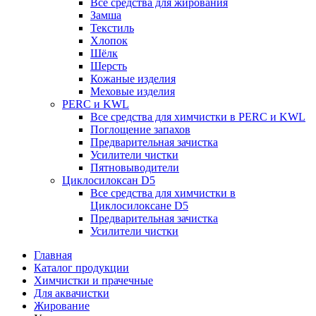
Все средства для жирования
Замша
Текстиль
Хлопок
Шёлк
Шерсть
Кожаные изделия
Меховые изделия
PERC и KWL
Все средства для химчистки в PERC и KWL
Поглощение запахов
Предварительная зачистка
Усилители чистки
Пятновыводители
Циклосилоксан D5
Все средства для химчистки в
Циклосилоксане D5
Предварительная зачистка
Усилители чистки
Главная
Каталог продукции
Химчистки и прачечные
Для аквачистки
Жирование