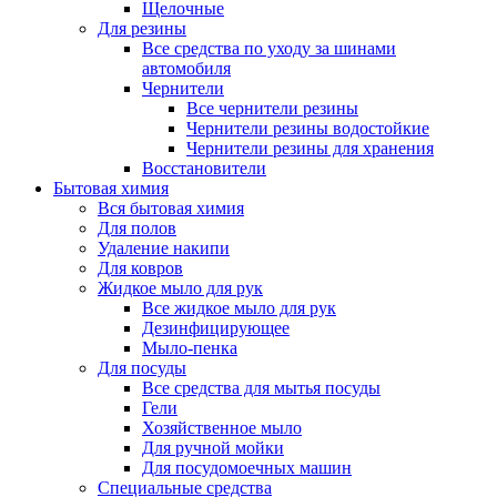
Щелочные
Для резины
Все средства по уходу за шинами
автомобиля
Чернители
Все чернители резины
Чернители резины водостойкие
Чернители резины для хранения
Восстановители
Бытовая химия
Вся бытовая химия
Для полов
Удаление накипи
Для ковров
Жидкое мыло для рук
Все жидкое мыло для рук
Дезинфицирующее
Мыло-пенка
Для посуды
Все средства для мытья посуды
Гели
Хозяйственное мыло
Для ручной мойки
Для посудомоечных машин
Специальные средства