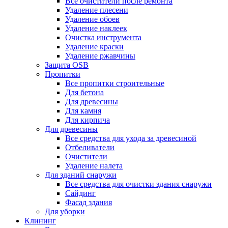
Все очистители после ремонта
Удаление плесени
Удаление обоев
Удаление наклеек
Очистка инструмента
Удаление краски
Удаление ржавчины
Защита OSB
Пропитки
Все пропитки строительные
Для бетона
Для древесины
Для камня
Для кирпича
Для древесины
Все средства для ухода за древесиной
Отбеливатели
Очистители
Удаление налета
Для зданий снаружи
Все средства для очистки здания снаружи
Сайдинг
Фасад здания
Для уборки
Клининг