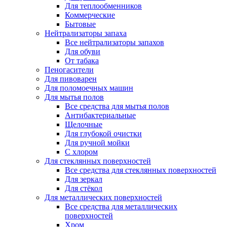
Для теплообменников
Коммерческие
Бытовые
Нейтрализаторы запаха
Все нейтрализаторы запахов
Для обуви
От табака
Пеногасители
Для пивоварен
Для поломоечных машин
Для мытья полов
Все средства для мытья полов
Антибактериальные
Щелочные
Для глубокой очистки
Для ручной мойки
С хлором
Для стеклянных поверхностей
Все средства для стеклянных поверхностей
Для зеркал
Для стёкол
Для металлических поверхностей
Все средства для металлических
поверхностей
Хром