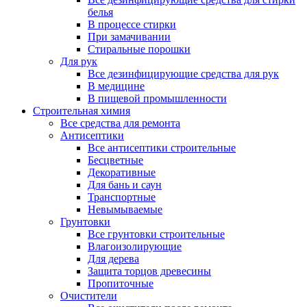
белья
В процессе стирки
При замачивании
Стиральные порошки
Для рук
Все дезинфицирующие средства для рук
В медицине
В пищевой промышленности
Строительная химия
Все средства для ремонта
Антисептики
Все антисептики строительные
Бесцветные
Декоративные
Для бань и саун
Транспортные
Невымываемые
Грунтовки
Все грунтовки строительные
Влагоизолирующие
Для дерева
Защита торцов древесины
Пропиточные
Очистители