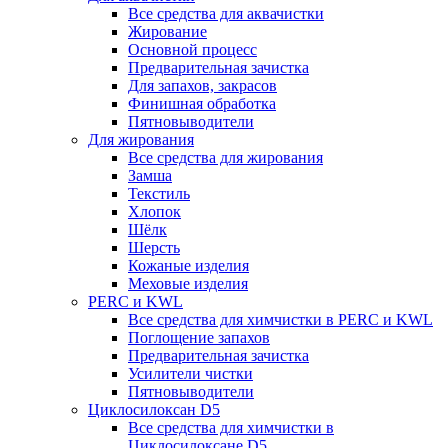
Все средства для аквачистки
Жирование
Основной процесс
Предварительная зачистка
Для запахов, закрасов
Финишная обработка
Пятновыводители
Для жирования
Все средства для жирования
Замша
Текстиль
Хлопок
Шёлк
Шерсть
Кожаные изделия
Меховые изделия
PERC и KWL
Все средства для химчистки в PERC и KWL
Поглощение запахов
Предварительная зачистка
Усилители чистки
Пятновыводители
Циклосилоксан D5
Все средства для химчистки в
Циклосилоксане D5