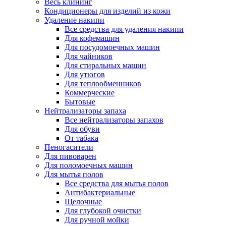
Весь клининг
Кондиционеры для изделий из кожи
Удаление накипи
Все средства для удаления накипи
Для кофемашин
Для посудомоечных машин
Для чайников
Для стиральных машин
Для утюгов
Для теплообменников
Коммерческие
Бытовые
Нейтрализаторы запаха
Все нейтрализаторы запахов
Для обуви
От табака
Пеногасители
Для пивоварен
Для поломоечных машин
Для мытья полов
Все средства для мытья полов
Антибактериальные
Щелочные
Для глубокой очистки
Для ручной мойки