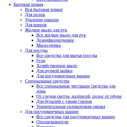
Бытовая химия
Вся бытовая химия
Для полов
Удаление накипи
Для ковров
Жидкое мыло для рук
Все жидкое мыло для рук
Дезинфицирующее
Мыло-пенка
Для посуды
Все средства для мытья посуды
Гели
Хозяйственное мыло
Для ручной мойки
Для посудомоечных машин
Специальные средства
Все специальные чистящие средства для
дома
От следов скотча, надписей, полос от обуви
Для бутылей с узким горлом
Универсальная силиконовая смазка
Для посудомоечных машин
Все средства для посудомоечных машин
Ополаскиватели
Порошки