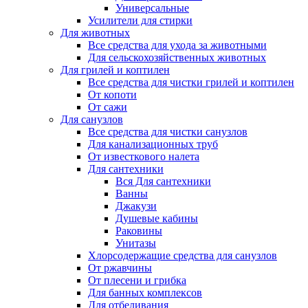
Универсальные
Усилители для стирки
Для животных
Все средства для ухода за животными
Для сельскохозяйственных животных
Для грилей и коптилен
Все средства для чистки грилей и коптилен
От копоти
От сажи
Для санузлов
Все средства для чистки санузлов
Для канализационных труб
От известкового налета
Для сантехники
Вся Для сантехники
Ванны
Джакузи
Душевые кабины
Раковины
Унитазы
Хлорсодержащие средства для санузлов
От ржавчины
От плесени и грибка
Для банных комплексов
Для отбеливания