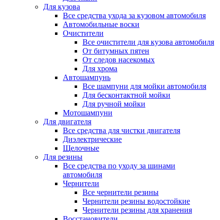
Для кузова
Все средства ухода за кузовом автомобиля
Автомобильные воски
Очистители
Все очистители для кузова автомобиля
От битумных пятен
От следов насекомых
Для хрома
Автошампунь
Все шампуни для мойки автомобиля
Для бесконтактной мойки
Для ручной мойки
Мотошампуни
Для двигателя
Все средства для чистки двигателя
Диэлектрические
Щелочные
Для резины
Все средства по уходу за шинами
автомобиля
Чернители
Все чернители резины
Чернители резины водостойкие
Чернители резины для хранения
Восстановители