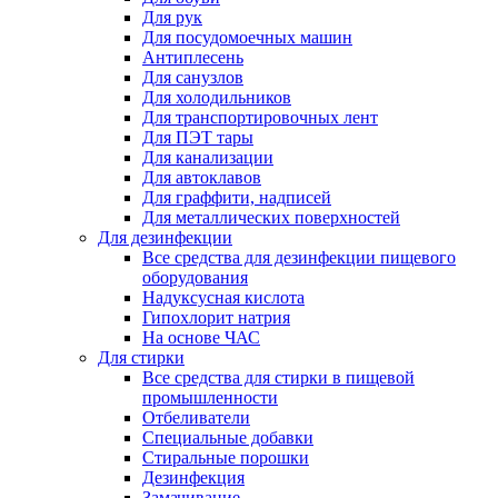
Для рук
Для посудомоечных машин
Антиплесень
Для санузлов
Для холодильников
Для транспортировочных лент
Для ПЭТ тары
Для канализации
Для автоклавов
Для граффити, надписей
Для металлических поверхностей
Для дезинфекции
Все средства для дезинфекции пищевого
оборудования
Надуксусная кислота
Гипохлорит натрия
На основе ЧАС
Для стирки
Все средства для стирки в пищевой
промышленности
Отбеливатели
Специальные добавки
Стиральные порошки
Дезинфекция
Замачивание