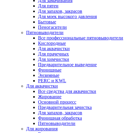
Для замачивания
Для пятен
Для запахов, закрасов
Для моек высокого давления
Бытовые
Пеногасители
Пятновыводители
Все профессиональные пятновыводители
Кислородные
Для аквачистки
Для прачечных
Для химчистки
Предварительное выведение
Финишные
Энзимные
PERC и KWL
Для аквачистки
Все средства для аквачистки
Жирование
Основной процесс
Предварительная зачистка
Для запахов, закрасов
Финишная обработка
Пятновыводители
Для жирования