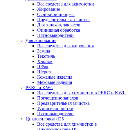
Все средства для аквачистки
Жирование
Основной процесс
Предварительная зачистка
Для запахов, закрасов
Финишная обработка
Пятновыводители
Для жирования
Все средства для жирования
Замша
Текстиль
Хлопок
Шёлк
Шерсть
Кожаные изделия
Меховые изделия
PERC и KWL
Все средства для химчистки в PERC и KWL
Поглощение запахов
Предварительная зачистка
Усилители чистки
Пятновыводители
Циклосилоксан D5
Все средства для химчистки в
Циклосилоксане D5