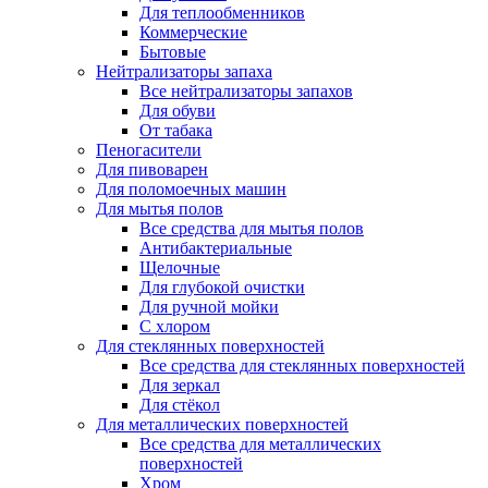
Для теплообменников
Коммерческие
Бытовые
Нейтрализаторы запаха
Все нейтрализаторы запахов
Для обуви
От табака
Пеногасители
Для пивоварен
Для поломоечных машин
Для мытья полов
Все средства для мытья полов
Антибактериальные
Щелочные
Для глубокой очистки
Для ручной мойки
С хлором
Для стеклянных поверхностей
Все средства для стеклянных поверхностей
Для зеркал
Для стёкол
Для металлических поверхностей
Все средства для металлических
поверхностей
Хром