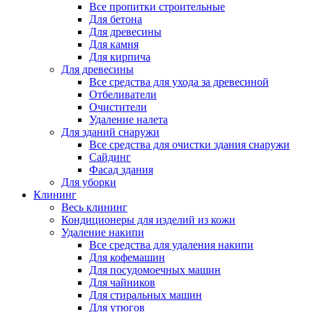
Все пропитки строительные
Для бетона
Для древесины
Для камня
Для кирпича
Для древесины
Все средства для ухода за древесиной
Отбеливатели
Очистители
Удаление налета
Для зданий снаружи
Все средства для очистки здания снаружи
Сайдинг
Фасад здания
Для уборки
Клининг
Весь клининг
Кондиционеры для изделий из кожи
Удаление накипи
Все средства для удаления накипи
Для кофемашин
Для посудомоечных машин
Для чайников
Для стиральных машин
Для утюгов