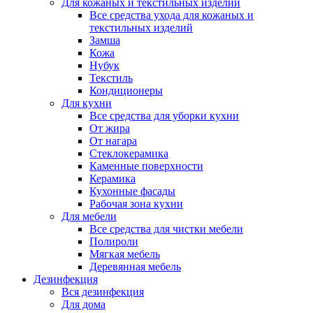
Для кожаных и текстильных изделий
Все средства ухода для кожаных и
текстильных изделий
Замша
Кожа
Нубук
Текстиль
Кондиционеры
Для кухни
Все средства для уборки кухни
От жира
От нагара
Стеклокерамика
Каменные поверхности
Керамика
Кухонные фасады
Рабочая зона кухни
Для мебели
Все средства для чистки мебели
Полироли
Мягкая мебель
Деревянная мебель
Дезинфекция
Вся дезинфекция
Для дома