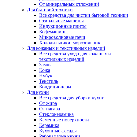
От минеральных отложений
Для бытовой техники
Все средства для чистки бытовой техники
Стиральные машины
Индукционные плиты
Кофемашины
Микроволновые печи
Холодильники, морозильник
Для кожаных и текстильных изделий
Все средства ухода для кожаных и
текстильных изделий
Замша
Кожа
Нубук
Текстиль
Кондиционеры
Для кухни
Все средства для уборки кухни
От жира
От нагара
Стеклокерамика
Каменные поверхности
Керамика
Кухонные фасады
Рабочая зона кухни