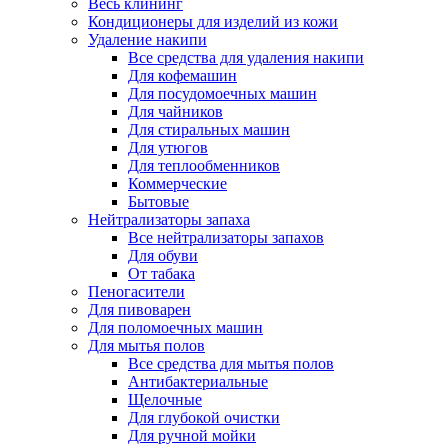
Весь клининг
Кондиционеры для изделий из кожи
Удаление накипи
Все средства для удаления накипи
Для кофемашин
Для посудомоечных машин
Для чайников
Для стиральных машин
Для утюгов
Для теплообменников
Коммерческие
Бытовые
Нейтрализаторы запаха
Все нейтрализаторы запахов
Для обуви
От табака
Пеногасители
Для пивоварен
Для поломоечных машин
Для мытья полов
Все средства для мытья полов
Антибактериальные
Щелочные
Для глубокой очистки
Для ручной мойки