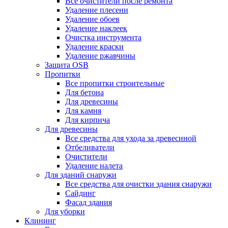
Все очистители после ремонта
Удаление плесени
Удаление обоев
Удаление наклеек
Очистка инструмента
Удаление краски
Удаление ржавчины
Защита OSB
Пропитки
Все пропитки строительные
Для бетона
Для древесины
Для камня
Для кирпича
Для древесины
Все средства для ухода за древесиной
Отбеливатели
Очистители
Удаление налета
Для зданий снаружи
Все средства для очистки здания снаружи
Сайдинг
Фасад здания
Для уборки
Клининг