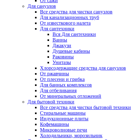
От сажи
Для санузлов
Все средства для чистки санузлов
Для канализационных труб
От известкового налета
Для сантехники
Вся Для сантехники
Ванны
Джакузи
Душевые кабины
Раковины
Унитазы
Хлорсодержащие средства для санузлов
От ржавчины
От плесени и грибка
Для банных комплексов
Для отбеливания
От минеральных отложений
Для бытовой техники
Все средства для чистки бытовой техники
Стиральные машины
Индукционные плиты
Кофемашины
Микроволновые печи
Холодильники, морозильник