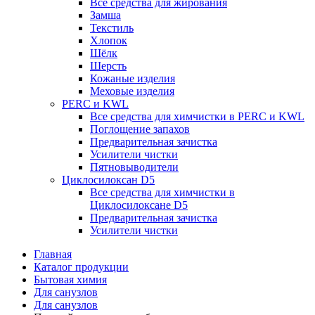
Все средства для жирования
Замша
Текстиль
Хлопок
Шёлк
Шерсть
Кожаные изделия
Меховые изделия
PERC и KWL
Все средства для химчистки в PERC и KWL
Поглощение запахов
Предварительная зачистка
Усилители чистки
Пятновыводители
Циклосилоксан D5
Все средства для химчистки в
Циклосилоксане D5
Предварительная зачистка
Усилители чистки
Главная
Каталог продукции
Бытовая химия
Для санузлов
Для санузлов