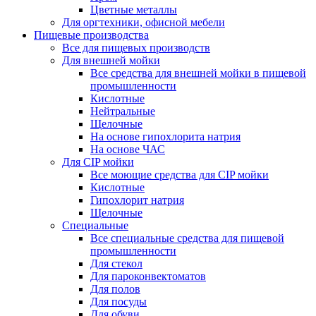
Цветные металлы
Для оргтехники, офисной мебели
Пищевые производства
Все для пищевых производств
Для внешней мойки
Все средства для внешней мойки в пищевой
промышленности
Кислотные
Нейтральные
Щелочные
На основе гипохлорита натрия
На основе ЧАС
Для CIP мойки
Все моющие средства для CIP мойки
Кислотные
Гипохлорит натрия
Щелочные
Специальные
Все специальные средства для пищевой
промышленности
Для стекол
Для пароконвектоматов
Для полов
Для посуды
Для обуви