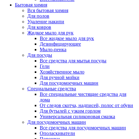
Бытовая химия
Вся бытовая химия
Для полов
Удаление накипи
Для ковров
Жидкое мыло для рук
Все жидкое мыло для рук
Дезинфицирующее
Мыло-пенка
Для посуды
Все средства для мытья посуды
Гели
Хозяйственное мыло
Для ручной мойки
Для посудомоечных машин
Специальные средства
Все специальные чистящие средства для
дома
От следов скотча, надписей, полос от обуви
Для бутылей с узким горлом
Универсальная силиконовая смазка
Для посудомоечных машин
Все средства для посудомоечных машин
Ополаскиватели
Порошки