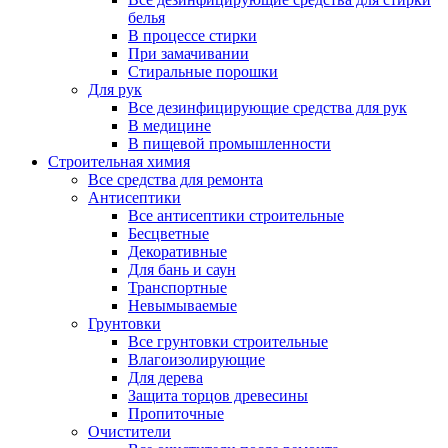
белья
В процессе стирки
При замачивании
Стиральные порошки
Для рук
Все дезинфицирующие средства для рук
В медицине
В пищевой промышленности
Строительная химия
Все средства для ремонта
Антисептики
Все антисептики строительные
Бесцветные
Декоративные
Для бань и саун
Транспортные
Невымываемые
Грунтовки
Все грунтовки строительные
Влагоизолирующие
Для дерева
Защита торцов древесины
Пропиточные
Очистители