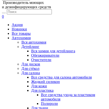
Производитель моющих
и дезинфицирующих средств
0
Акция
Новинки
Все товары
Автохимия
Вся автохимия
Детейлинг
Вся химия для детейлинга
Обезжириватели
Очистители
Для дисков
Для стёкол
Для салона
Все средства для салона автомобиля
Жидкий силикон
Для кожи
Для пластика
Все средства ухода за пластиком
автомобиля
Полироли
Для ткани