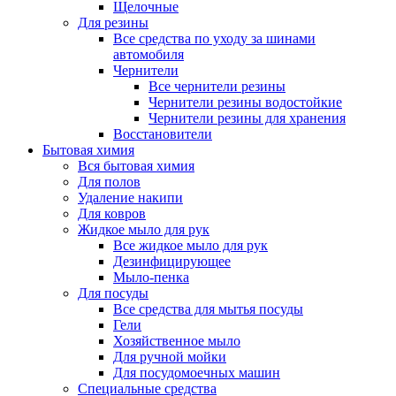
Щелочные
Для резины
Все средства по уходу за шинами
автомобиля
Чернители
Все чернители резины
Чернители резины водостойкие
Чернители резины для хранения
Восстановители
Бытовая химия
Вся бытовая химия
Для полов
Удаление накипи
Для ковров
Жидкое мыло для рук
Все жидкое мыло для рук
Дезинфицирующее
Мыло-пенка
Для посуды
Все средства для мытья посуды
Гели
Хозяйственное мыло
Для ручной мойки
Для посудомоечных машин
Специальные средства