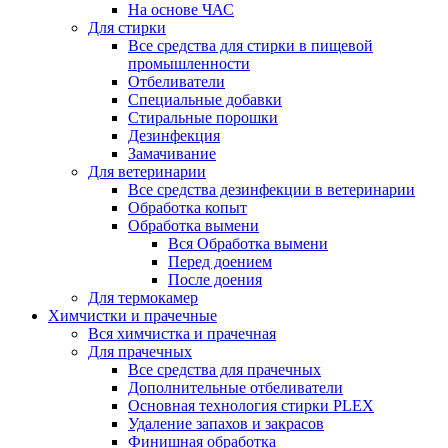
На основе ЧАС
Для стирки
Все средства для стирки в пищевой
промышленности
Отбеливатели
Специальные добавки
Стиральные порошки
Дезинфекция
Замачивание
Для ветеринарии
Все средства дезинфекции в ветеринарии
Обработка копыт
Обработка вымени
Вся Обработка вымени
Перед доением
После доения
Для термокамер
Химчистки и прачечные
Вся химчистка и прачечная
Для прачечных
Все средства для прачечных
Дополнительные отбеливатели
Основная технология стирки PLEX
Удаление запахов и закрасов
Финишная обработка