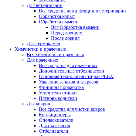
Для ветеринарии
Все средства дезинфекции в ветеринарии
Обработка копыт
Обработка вымени
Вся Обработка вымени
Перед доением
После доения
Для термокамер
Химчистки и прачечные
Вся химчистка и прачечная
Для прачечных
Все средства для прачечных
Дополнительные отбеливатели
Основная технология стирки PLEX
Удаление запахов и закрасов
Финишная обработка
Усилители стирки
Пятновыводители
Для ковров
Все средства для чистки ковров
Кондиционеры
Ополаскиватели
Для пылесосов
Отбеливатели