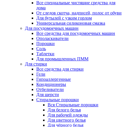
Все специальные чистящие средства для
дома
От следов скотча, надписей, полос от обуви
Для бутылей с узким горлом
Универсальная силиконовая смазка
Для посудомоечных машин
Все средства для посудомоечных машин
Ополаскиватели
Порошки
Соль
Таблетки
Для промышленных ПММ
Для стирки
Все средства для стирки
Гели
Гипоаллергенные
Кондиционеры
Отбеливатели
Для шерсти
Стиральные порошки
Вся Стиральные порошки
Для белого белья
Для рабочей одежды
Для цветного белья
Для чёрного белья