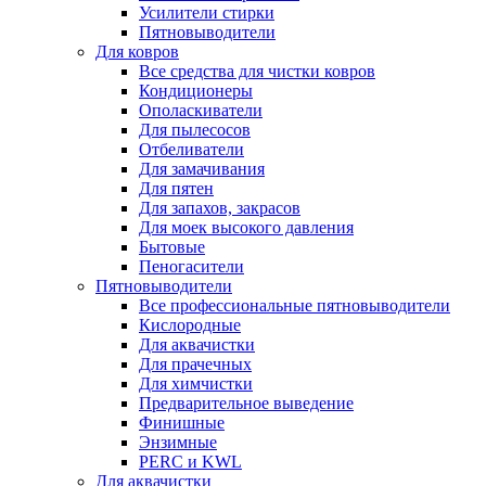
Усилители стирки
Пятновыводители
Для ковров
Все средства для чистки ковров
Кондиционеры
Ополаскиватели
Для пылесосов
Отбеливатели
Для замачивания
Для пятен
Для запахов, закрасов
Для моек высокого давления
Бытовые
Пеногасители
Пятновыводители
Все профессиональные пятновыводители
Кислородные
Для аквачистки
Для прачечных
Для химчистки
Предварительное выведение
Финишные
Энзимные
PERC и KWL
Для аквачистки