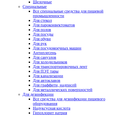
Щелочные
Специальные
Все специальные средства для пищевой
промышленности
Для стекол
Для пароконвектоматов
Для полов
Для посуды
Для обуви
Для рук
Для посудомоечных машин
Антиплесень
Для санузлов
Для холодильников
Для транспортировочных лент
Для ПЭТ тары
Для канализации
Для автоклавов
Для граффити, надписей
Для металлических поверхностей
Для дезинфекции
Все средства для дезинфекции пищевого
оборудования
Надуксусная кислота
Гипохлорит натрия