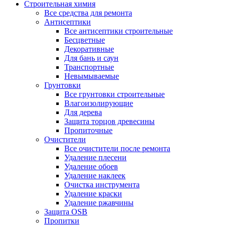
Строительная химия
Все средства для ремонта
Антисептики
Все антисептики строительные
Бесцветные
Декоративные
Для бань и саун
Транспортные
Невымываемые
Грунтовки
Все грунтовки строительные
Влагоизолирующие
Для дерева
Защита торцов древесины
Пропиточные
Очистители
Все очистители после ремонта
Удаление плесени
Удаление обоев
Удаление наклеек
Очистка инструмента
Удаление краски
Удаление ржавчины
Защита OSB
Пропитки