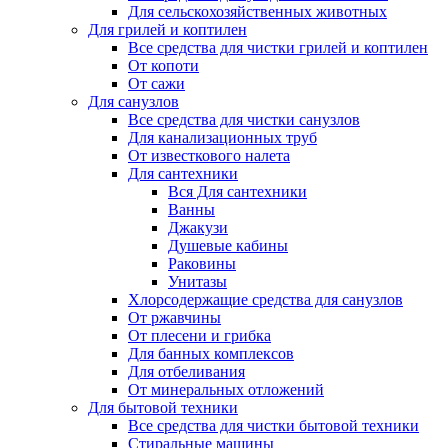
Для сельскохозяйственных животных
Для грилей и коптилен
Все средства для чистки грилей и коптилен
От копоти
От сажи
Для санузлов
Все средства для чистки санузлов
Для канализационных труб
От известкового налета
Для сантехники
Вся Для сантехники
Ванны
Джакузи
Душевые кабины
Раковины
Унитазы
Хлорсодержащие средства для санузлов
От ржавчины
От плесени и грибка
Для банных комплексов
Для отбеливания
От минеральных отложений
Для бытовой техники
Все средства для чистки бытовой техники
Стиральные машины