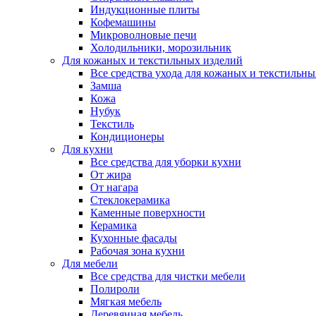
Индукционные плиты
Кофемашины
Микроволновые печи
Холодильники, морозильник
Для кожаных и текстильных изделий
Все средства ухода для кожаных и текстильн
Замша
Кожа
Нубук
Текстиль
Кондиционеры
Для кухни
Все средства для уборки кухни
От жира
От нагара
Стеклокерамика
Каменные поверхности
Керамика
Кухонные фасады
Рабочая зона кухни
Для мебели
Все средства для чистки мебели
Полироли
Мягкая мебель
Деревянная мебель