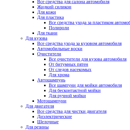
Все средства для салона автомобиля
Жидкий силикон
Для кожи
Для пластика
Все средства ухода за пластиком автомо
Полироли
Для ткани
Для кузова
Все средства ухода за кузовом автомобиля
Автомобильные воски
Очистители
Все очистители для кузова автомобиля
От битумных пятен
От следов насекомых
Для хрома
Автошампунь
Все шампуни для мойки автомобиля
Для бесконтактной мойки
Для ручной мойки
Мотошампуни
Для двигателя
Все средства для чистки двигателя
Диэлектрические
Щелочные
Для резины