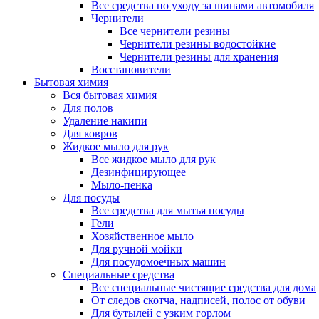
Все средства по уходу за шинами автомобиля
Чернители
Все чернители резины
Чернители резины водостойкие
Чернители резины для хранения
Восстановители
Бытовая химия
Вся бытовая химия
Для полов
Удаление накипи
Для ковров
Жидкое мыло для рук
Все жидкое мыло для рук
Дезинфицирующее
Мыло-пенка
Для посуды
Все средства для мытья посуды
Гели
Хозяйственное мыло
Для ручной мойки
Для посудомоечных машин
Специальные средства
Все специальные чистящие средства для дома
От следов скотча, надписей, полос от обуви
Для бутылей с узким горлом