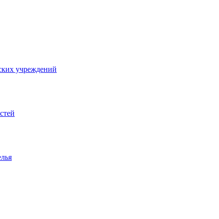
ских учреждений
стей
елья