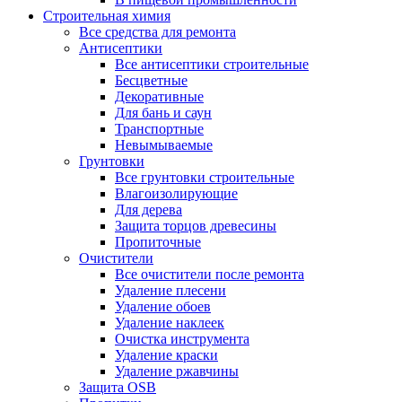
Строительная химия
Все средства для ремонта
Антисептики
Все антисептики строительные
Бесцветные
Декоративные
Для бань и саун
Транспортные
Невымываемые
Грунтовки
Все грунтовки строительные
Влагоизолирующие
Для дерева
Защита торцов древесины
Пропиточные
Очистители
Все очистители после ремонта
Удаление плесени
Удаление обоев
Удаление наклеек
Очистка инструмента
Удаление краски
Удаление ржавчины
Защита OSB