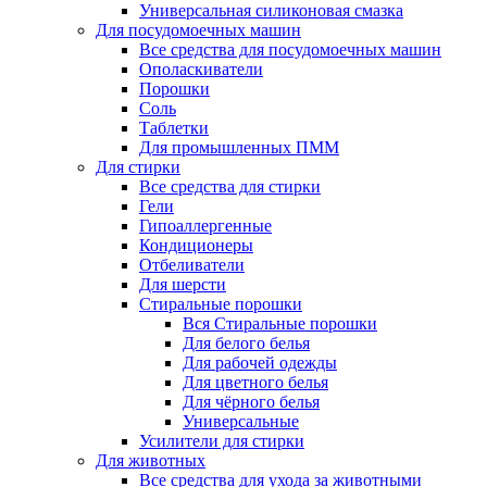
Универсальная силиконовая смазка
Для посудомоечных машин
Все средства для посудомоечных машин
Ополаскиватели
Порошки
Соль
Таблетки
Для промышленных ПММ
Для стирки
Все средства для стирки
Гели
Гипоаллергенные
Кондиционеры
Отбеливатели
Для шерсти
Стиральные порошки
Вся Стиральные порошки
Для белого белья
Для рабочей одежды
Для цветного белья
Для чёрного белья
Универсальные
Усилители для стирки
Для животных
Все средства для ухода за животными