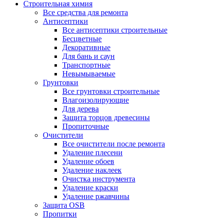
Строительная химия
Все средства для ремонта
Антисептики
Все антисептики строительные
Бесцветные
Декоративные
Для бань и саун
Транспортные
Невымываемые
Грунтовки
Все грунтовки строительные
Влагоизолирующие
Для дерева
Защита торцов древесины
Пропиточные
Очистители
Все очистители после ремонта
Удаление плесени
Удаление обоев
Удаление наклеек
Очистка инструмента
Удаление краски
Удаление ржавчины
Защита OSB
Пропитки