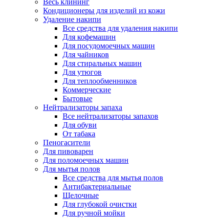
Весь клининг
Кондиционеры для изделий из кожи
Удаление накипи
Все средства для удаления накипи
Для кофемашин
Для посудомоечных машин
Для чайников
Для стиральных машин
Для утюгов
Для теплообменников
Коммерческие
Бытовые
Нейтрализаторы запаха
Все нейтрализаторы запахов
Для обуви
От табака
Пеногасители
Для пивоварен
Для поломоечных машин
Для мытья полов
Все средства для мытья полов
Антибактериальные
Щелочные
Для глубокой очистки
Для ручной мойки