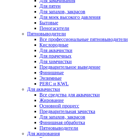
Для замачивания
Для пятен
Для запахов, закрасов
Для моек высокого давления
Бытовые
Пеногасители
Пятновыводители
Все профессиональные пятновыводители
Кислородные
Для аквачистки
Для прачечных
Для химчистки
Предварительное выведение
Финишные
Энзимные
PERC и KWL
Для аквачистки
Все средства для аквачистки
Жирование
Основной процесс
Предварительная зачистка
Для запахов, закрасов
Финишная обработка
Пятновыводители
Для жирования