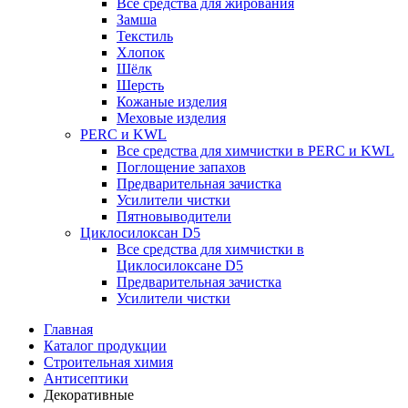
Все средства для жирования
Замша
Текстиль
Хлопок
Шёлк
Шерсть
Кожаные изделия
Меховые изделия
PERC и KWL
Все средства для химчистки в PERC и KWL
Поглощение запахов
Предварительная зачистка
Усилители чистки
Пятновыводители
Циклосилоксан D5
Все средства для химчистки в
Циклосилоксане D5
Предварительная зачистка
Усилители чистки
Главная
Каталог продукции
Строительная химия
Антисептики
Декоративные