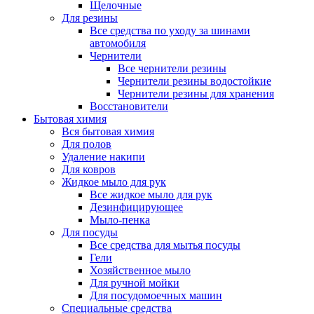
Щелочные
Для резины
Все средства по уходу за шинами
автомобиля
Чернители
Все чернители резины
Чернители резины водостойкие
Чернители резины для хранения
Восстановители
Бытовая химия
Вся бытовая химия
Для полов
Удаление накипи
Для ковров
Жидкое мыло для рук
Все жидкое мыло для рук
Дезинфицирующее
Мыло-пенка
Для посуды
Все средства для мытья посуды
Гели
Хозяйственное мыло
Для ручной мойки
Для посудомоечных машин
Специальные средства