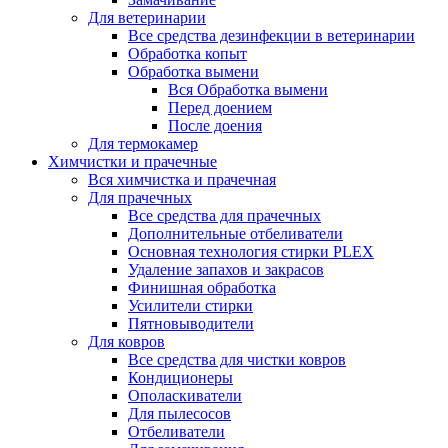
Для ветеринарии
Все средства дезинфекции в ветеринарии
Обработка копыт
Обработка вымени
Вся Обработка вымени
Перед доением
После доения
Для термокамер
Химчистки и прачечные
Вся химчистка и прачечная
Для прачечных
Все средства для прачечных
Дополнительные отбеливатели
Основная технология стирки PLEX
Удаление запахов и закрасов
Финишная обработка
Усилители стирки
Пятновыводители
Для ковров
Все средства для чистки ковров
Кондиционеры
Ополаскиватели
Для пылесосов
Отбеливатели