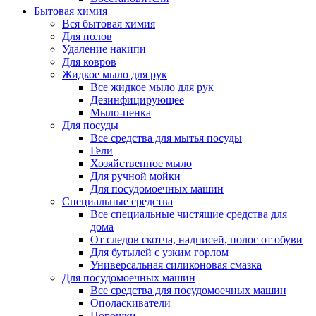
Бытовая химия
Вся бытовая химия
Для полов
Удаление накипи
Для ковров
Жидкое мыло для рук
Все жидкое мыло для рук
Дезинфицирующее
Мыло-пенка
Для посуды
Все средства для мытья посуды
Гели
Хозяйственное мыло
Для ручной мойки
Для посудомоечных машин
Специальные средства
Все специальные чистящие средства для
дома
От следов скотча, надписей, полос от обуви
Для бутылей с узким горлом
Универсальная силиконовая смазка
Для посудомоечных машин
Все средства для посудомоечных машин
Ополаскиватели
Порошки