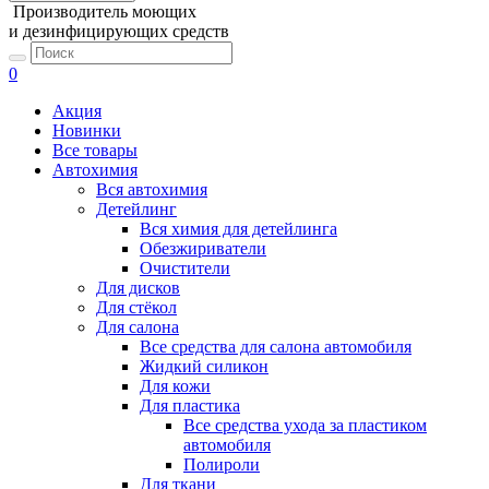
Производитель моющих
и дезинфицирующих средств
0
Акция
Новинки
Все товары
Автохимия
Вся автохимия
Детейлинг
Вся химия для детейлинга
Обезжириватели
Очистители
Для дисков
Для стёкол
Для салона
Все средства для салона автомобиля
Жидкий силикон
Для кожи
Для пластика
Все средства ухода за пластиком
автомобиля
Полироли
Для ткани