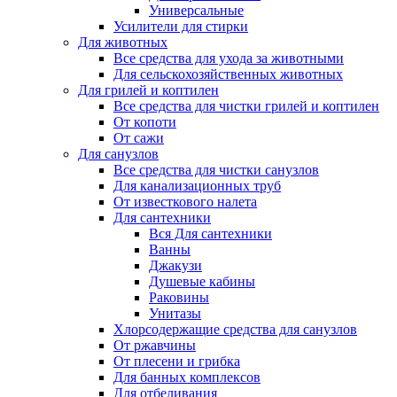
Универсальные
Усилители для стирки
Для животных
Все средства для ухода за животными
Для сельскохозяйственных животных
Для грилей и коптилен
Все средства для чистки грилей и коптилен
От копоти
От сажи
Для санузлов
Все средства для чистки санузлов
Для канализационных труб
От известкового налета
Для сантехники
Вся Для сантехники
Ванны
Джакузи
Душевые кабины
Раковины
Унитазы
Хлорсодержащие средства для санузлов
От ржавчины
От плесени и грибка
Для банных комплексов
Для отбеливания