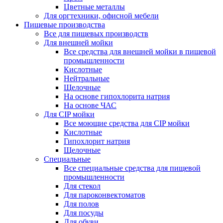
Цветные металлы
Для оргтехники, офисной мебели
Пищевые производства
Все для пищевых производств
Для внешней мойки
Все средства для внешней мойки в пищевой
промышленности
Кислотные
Нейтральные
Щелочные
На основе гипохлорита натрия
На основе ЧАС
Для CIP мойки
Все моющие средства для CIP мойки
Кислотные
Гипохлорит натрия
Щелочные
Специальные
Все специальные средства для пищевой
промышленности
Для стекол
Для пароконвектоматов
Для полов
Для посуды
Для обуви