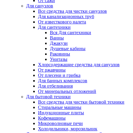
От сажи
Для санузлов
Все средства для чистки санузлов
Для канализационных труб
От известкового налета
Для сантехники
Вся Для сантехники
Ванны
Джакузи
Душевые кабины
Раковины
Унитазы
Хлорсодержащие средства для санузлов
От ржавчины
От плесени и грибка
Для банных комплексов
Для отбеливания
От минеральных отложений
Для бытовой техники
Все средства для чистки бытовой техники
Стиральные машины
Индукционные плиты
Кофемашины
Микроволновые печи
Холодильники, морозильник