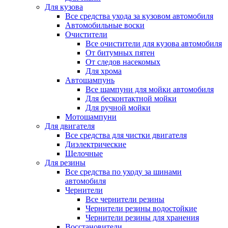
Для кузова
Все средства ухода за кузовом автомобиля
Автомобильные воски
Очистители
Все очистители для кузова автомобиля
От битумных пятен
От следов насекомых
Для хрома
Автошампунь
Все шампуни для мойки автомобиля
Для бесконтактной мойки
Для ручной мойки
Мотошампуни
Для двигателя
Все средства для чистки двигателя
Диэлектрические
Щелочные
Для резины
Все средства по уходу за шинами
автомобиля
Чернители
Все чернители резины
Чернители резины водостойкие
Чернители резины для хранения
Восстановители