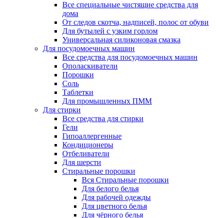
Все специальные чистящие средства для
дома
От следов скотча, надписей, полос от обуви
Для бутылей с узким горлом
Универсальная силиконовая смазка
Для посудомоечных машин
Все средства для посудомоечных машин
Ополаскиватели
Порошки
Соль
Таблетки
Для промышленных ПММ
Для стирки
Все средства для стирки
Гели
Гипоаллергенные
Кондиционеры
Отбеливатели
Для шерсти
Стиральные порошки
Вся Стиральные порошки
Для белого белья
Для рабочей одежды
Для цветного белья
Для чёрного белья