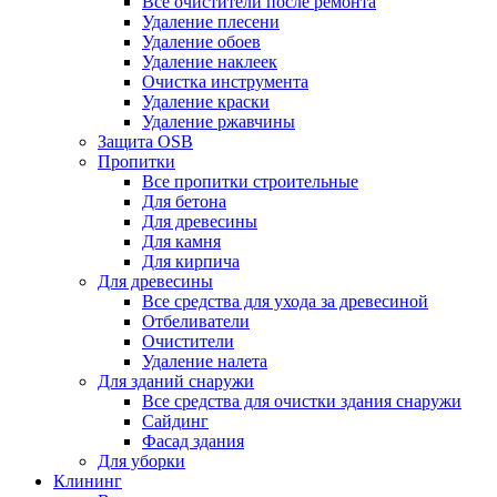
Все очистители после ремонта
Удаление плесени
Удаление обоев
Удаление наклеек
Очистка инструмента
Удаление краски
Удаление ржавчины
Защита OSB
Пропитки
Все пропитки строительные
Для бетона
Для древесины
Для камня
Для кирпича
Для древесины
Все средства для ухода за древесиной
Отбеливатели
Очистители
Удаление налета
Для зданий снаружи
Все средства для очистки здания снаружи
Сайдинг
Фасад здания
Для уборки
Клининг