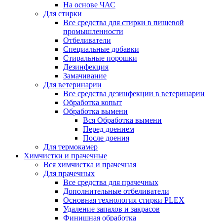
На основе ЧАС
Для стирки
Все средства для стирки в пищевой
промышленности
Отбеливатели
Специальные добавки
Стиральные порошки
Дезинфекция
Замачивание
Для ветеринарии
Все средства дезинфекции в ветеринарии
Обработка копыт
Обработка вымени
Вся Обработка вымени
Перед доением
После доения
Для термокамер
Химчистки и прачечные
Вся химчистка и прачечная
Для прачечных
Все средства для прачечных
Дополнительные отбеливатели
Основная технология стирки PLEX
Удаление запахов и закрасов
Финишная обработка