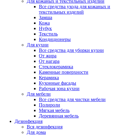
Для кожаных и текстильных изделий
Все средства ухода для кожаных и
текстильных изделий
Замша
Кожа
Нубук
Текстиль
Кондиционеры
Для кухни
Все средства для уборки кухни
От жира
От нагара
Стеклокерамика
Каменные поверхности
Керамика
Кухонные фасады
Рабочая зона кухни
Для мебели
Все средства для чистки мебели
Полироли
Мягкая мебель
Деревянная мебель
Дезинфекция
Вся дезинфекция
Для дома