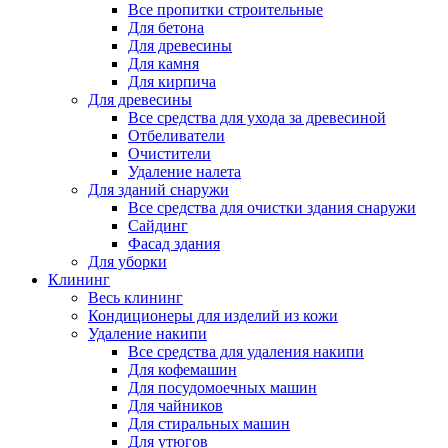
Все пропитки строительные
Для бетона
Для древесины
Для камня
Для кирпича
Для древесины
Все средства для ухода за древесиной
Отбеливатели
Очистители
Удаление налета
Для зданий снаружи
Все средства для очистки здания снаружи
Сайдинг
Фасад здания
Для уборки
Клининг
Весь клининг
Кондиционеры для изделий из кожи
Удаление накипи
Все средства для удаления накипи
Для кофемашин
Для посудомоечных машин
Для чайников
Для стиральных машин
Для утюгов