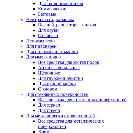
Для теплообменников
Коммерческие
Бытовые
Нейтрализаторы запаха
Все нейтрализаторы запахов
Для обуви
От табака
Пеногасители
Для пивоварен
Для поломоечных машин
Для мытья полов
Все средства для мытья полов
Антибактериальные
Щелочные
Для глубокой очистки
Для ручной мойки
С хлором
Для стеклянных поверхностей
Все средства для стеклянных поверхностей
Для зеркал
Для стёкол
Для металлических поверхностей
Все средства для металлических
поверхностей
Хром