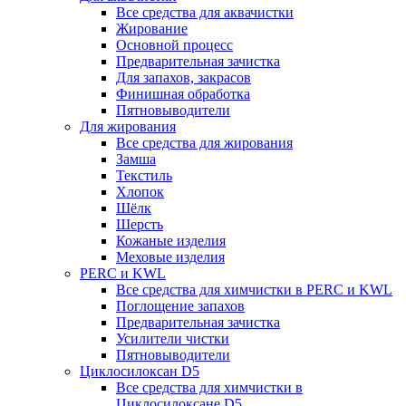
Все средства для аквачистки
Жирование
Основной процесс
Предварительная зачистка
Для запахов, закрасов
Финишная обработка
Пятновыводители
Для жирования
Все средства для жирования
Замша
Текстиль
Хлопок
Шёлк
Шерсть
Кожаные изделия
Меховые изделия
PERC и KWL
Все средства для химчистки в PERC и KWL
Поглощение запахов
Предварительная зачистка
Усилители чистки
Пятновыводители
Циклосилоксан D5
Все средства для химчистки в
Циклосилоксане D5