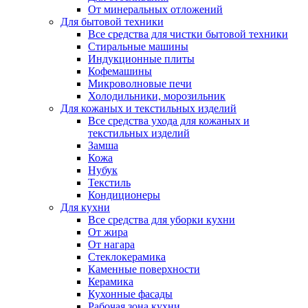
От минеральных отложений
Для бытовой техники
Все средства для чистки бытовой техники
Стиральные машины
Индукционные плиты
Кофемашины
Микроволновые печи
Холодильники, морозильник
Для кожаных и текстильных изделий
Все средства ухода для кожаных и
текстильных изделий
Замша
Кожа
Нубук
Текстиль
Кондиционеры
Для кухни
Все средства для уборки кухни
От жира
От нагара
Стеклокерамика
Каменные поверхности
Керамика
Кухонные фасады
Рабочая зона кухни