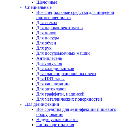
Щелочные
Специальные
Все специальные средства для пищевой
промышленности
Для стекол
Для пароконвектоматов
Для полов
Для посуды
Для обуви
Для рук
Для посудомоечных машин
Антиплесень
Для санузлов
Для холодильников
Для транспортировочных лент
Для ПЭТ тары
Для канализации
Для автоклавов
Для граффити, надписей
Для металлических поверхностей
Для дезинфекции
Все средства для дезинфекции пищевого
оборудования
Надуксусная кислота
Гипохлорит натрия