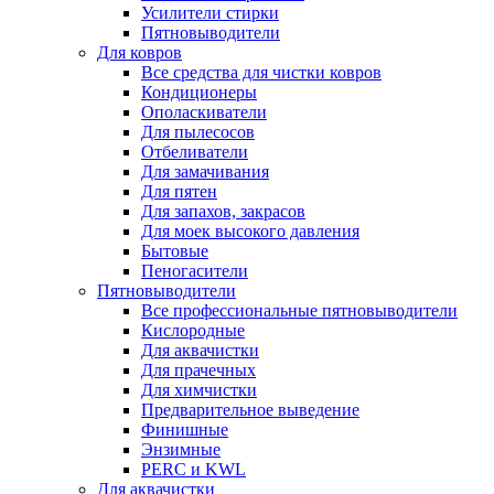
Усилители стирки
Пятновыводители
Для ковров
Все средства для чистки ковров
Кондиционеры
Ополаскиватели
Для пылесосов
Отбеливатели
Для замачивания
Для пятен
Для запахов, закрасов
Для моек высокого давления
Бытовые
Пеногасители
Пятновыводители
Все профессиональные пятновыводители
Кислородные
Для аквачистки
Для прачечных
Для химчистки
Предварительное выведение
Финишные
Энзимные
PERC и KWL
Для аквачистки