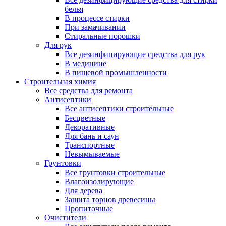
белья
В процессе стирки
При замачивании
Стиральные порошки
Для рук
Все дезинфицирующие средства для рук
В медицине
В пищевой промышленности
Строительная химия
Все средства для ремонта
Антисептики
Все антисептики строительные
Бесцветные
Декоративные
Для бань и саун
Транспортные
Невымываемые
Грунтовки
Все грунтовки строительные
Влагоизолирующие
Для дерева
Защита торцов древесины
Пропиточные
Очистители