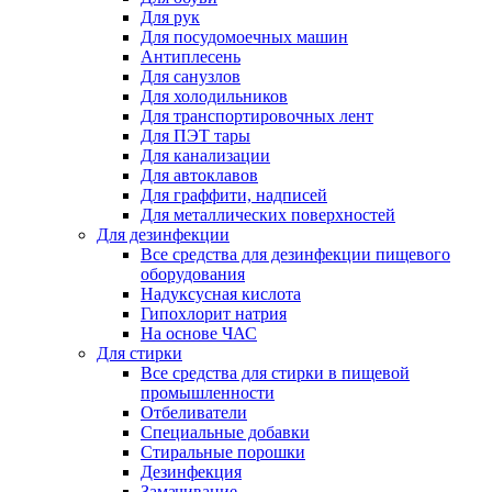
Для рук
Для посудомоечных машин
Антиплесень
Для санузлов
Для холодильников
Для транспортировочных лент
Для ПЭТ тары
Для канализации
Для автоклавов
Для граффити, надписей
Для металлических поверхностей
Для дезинфекции
Все средства для дезинфекции пищевого
оборудования
Надуксусная кислота
Гипохлорит натрия
На основе ЧАС
Для стирки
Все средства для стирки в пищевой
промышленности
Отбеливатели
Специальные добавки
Стиральные порошки
Дезинфекция
Замачивание