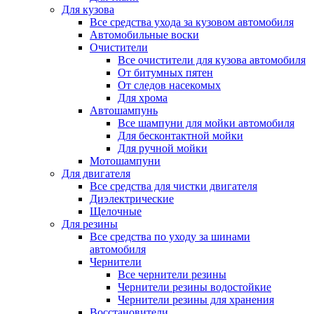
Для кузова
Все средства ухода за кузовом автомобиля
Автомобильные воски
Очистители
Все очистители для кузова автомобиля
От битумных пятен
От следов насекомых
Для хрома
Автошампунь
Все шампуни для мойки автомобиля
Для бесконтактной мойки
Для ручной мойки
Мотошампуни
Для двигателя
Все средства для чистки двигателя
Диэлектрические
Щелочные
Для резины
Все средства по уходу за шинами
автомобиля
Чернители
Все чернители резины
Чернители резины водостойкие
Чернители резины для хранения
Восстановители