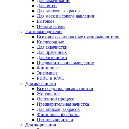
Для замачивания
Для пятен
Для запахов, закрасов
Для моек высокого давления
Бытовые
Пеногасители
Пятновыводители
Все профессиональные пятновыводители
Кислородные
Для аквачистки
Для прачечных
Для химчистки
Предварительное выведение
Финишные
Энзимные
PERC и KWL
Для аквачистки
Все средства для аквачистки
Жирование
Основной процесс
Предварительная зачистка
Для запахов, закрасов
Финишная обработка
Пятновыводители
Для жирования