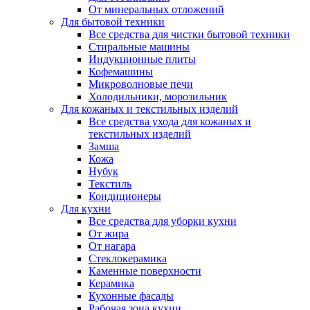
От минеральных отложений
Для бытовой техники
Все средства для чистки бытовой техники
Стиральные машины
Индукционные плиты
Кофемашины
Микроволновые печи
Холодильники, морозильник
Для кожаных и текстильных изделий
Все средства ухода для кожаных и
текстильных изделий
Замша
Кожа
Нубук
Текстиль
Кондиционеры
Для кухни
Все средства для уборки кухни
От жира
От нагара
Стеклокерамика
Каменные поверхности
Керамика
Кухонные фасады
Рабочая зона кухни