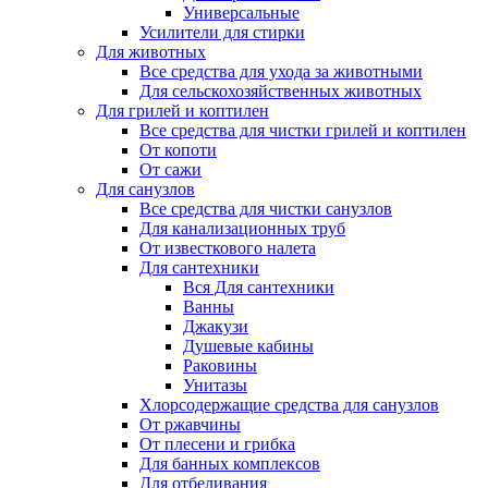
Универсальные
Усилители для стирки
Для животных
Все средства для ухода за животными
Для сельскохозяйственных животных
Для грилей и коптилен
Все средства для чистки грилей и коптилен
От копоти
От сажи
Для санузлов
Все средства для чистки санузлов
Для канализационных труб
От известкового налета
Для сантехники
Вся Для сантехники
Ванны
Джакузи
Душевые кабины
Раковины
Унитазы
Хлорсодержащие средства для санузлов
От ржавчины
От плесени и грибка
Для банных комплексов
Для отбеливания