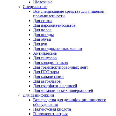
Щелочные
Специальные
Все специальные средства для пищевой
промышленности
Для стекол
Для пароконвектоматов
Для полов
Для посуды
Для обуви
Для рук
Для посудомоечных машин
Антиплесень
Для санузлов
Для холодильников
Для транспортировочных лент
Для ПЭТ тары
Для канализации
Для автоклавов
Для граффити, надписей
Для металлических поверхностей
Для дезинфекции
Все средства для дезинфекции пищевого
оборудования
Надуксусная кислота
Гипохлорит натрия