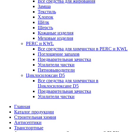
Все средства для жирования
Замша
Текстиль
Хлопок
Шёлк
Шерсть
Кожаные изделия
Меховые изделия
PERC и KWL
Все средства для химчистки в PERC и KWL
Поглощение запахов
Предварительная зачистка
Усилители чистки
Пятновыводители
Циклосилоксан D5
Все средства для химчистки в
Циклосилоксане D5
Предварительная зачистка
Усилители чистки
Главная
Каталог продукции
Строительная химия
Антисептики
Транспортные