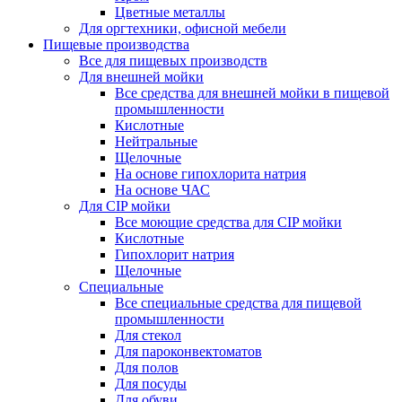
Цветные металлы
Для оргтехники, офисной мебели
Пищевые производства
Все для пищевых производств
Для внешней мойки
Все средства для внешней мойки в пищевой
промышленности
Кислотные
Нейтральные
Щелочные
На основе гипохлорита натрия
На основе ЧАС
Для CIP мойки
Все моющие средства для CIP мойки
Кислотные
Гипохлорит натрия
Щелочные
Специальные
Все специальные средства для пищевой
промышленности
Для стекол
Для пароконвектоматов
Для полов
Для посуды
Для обуви