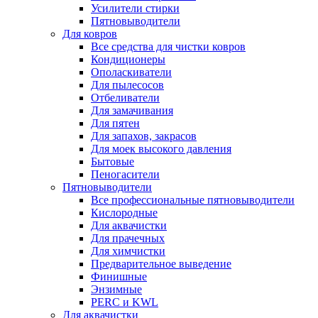
Усилители стирки
Пятновыводители
Для ковров
Все средства для чистки ковров
Кондиционеры
Ополаскиватели
Для пылесосов
Отбеливатели
Для замачивания
Для пятен
Для запахов, закрасов
Для моек высокого давления
Бытовые
Пеногасители
Пятновыводители
Все профессиональные пятновыводители
Кислородные
Для аквачистки
Для прачечных
Для химчистки
Предварительное выведение
Финишные
Энзимные
PERC и KWL
Для аквачистки