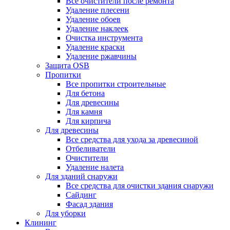
Все очистители после ремонта
Удаление плесени
Удаление обоев
Удаление наклеек
Очистка инструмента
Удаление краски
Удаление ржавчины
Защита OSB
Пропитки
Все пропитки строительные
Для бетона
Для древесины
Для камня
Для кирпича
Для древесины
Все средства для ухода за древесиной
Отбеливатели
Очистители
Удаление налета
Для зданий снаружи
Все средства для очистки здания снаружи
Сайдинг
Фасад здания
Для уборки
Клининг