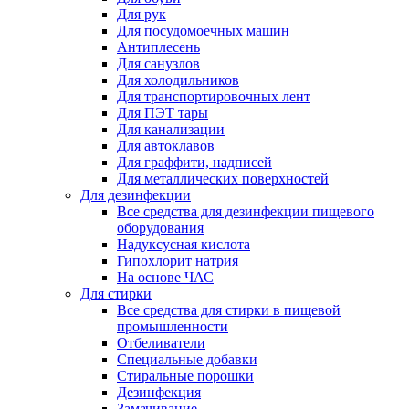
Для рук
Для посудомоечных машин
Антиплесень
Для санузлов
Для холодильников
Для транспортировочных лент
Для ПЭТ тары
Для канализации
Для автоклавов
Для граффити, надписей
Для металлических поверхностей
Для дезинфекции
Все средства для дезинфекции пищевого
оборудования
Надуксусная кислота
Гипохлорит натрия
На основе ЧАС
Для стирки
Все средства для стирки в пищевой
промышленности
Отбеливатели
Специальные добавки
Стиральные порошки
Дезинфекция
Замачивание