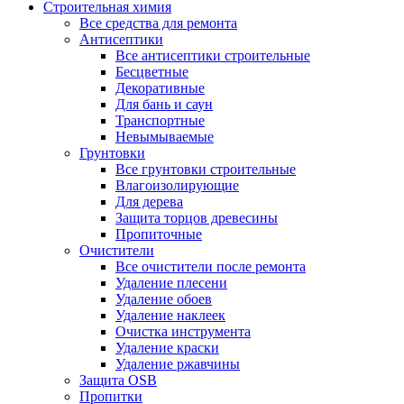
Строительная химия
Все средства для ремонта
Антисептики
Все антисептики строительные
Бесцветные
Декоративные
Для бань и саун
Транспортные
Невымываемые
Грунтовки
Все грунтовки строительные
Влагоизолирующие
Для дерева
Защита торцов древесины
Пропиточные
Очистители
Все очистители после ремонта
Удаление плесени
Удаление обоев
Удаление наклеек
Очистка инструмента
Удаление краски
Удаление ржавчины
Защита OSB
Пропитки