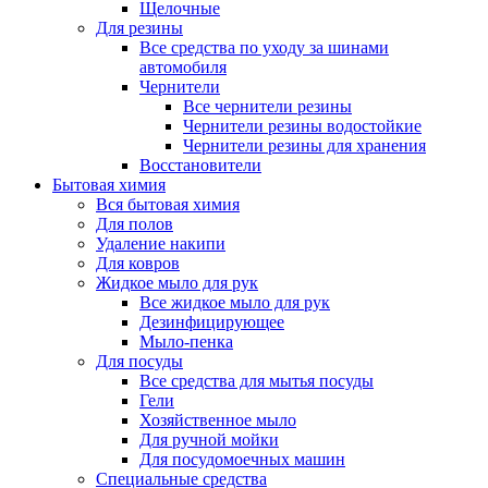
Щелочные
Для резины
Все средства по уходу за шинами
автомобиля
Чернители
Все чернители резины
Чернители резины водостойкие
Чернители резины для хранения
Восстановители
Бытовая химия
Вся бытовая химия
Для полов
Удаление накипи
Для ковров
Жидкое мыло для рук
Все жидкое мыло для рук
Дезинфицирующее
Мыло-пенка
Для посуды
Все средства для мытья посуды
Гели
Хозяйственное мыло
Для ручной мойки
Для посудомоечных машин
Специальные средства