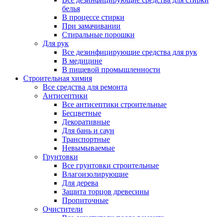
белья
В процессе стирки
При замачивании
Стиральные порошки
Для рук
Все дезинфицирующие средства для рук
В медицине
В пищевой промышленности
Строительная химия
Все средства для ремонта
Антисептики
Все антисептики строительные
Бесцветные
Декоративные
Для бань и саун
Транспортные
Невымываемые
Грунтовки
Все грунтовки строительные
Влагоизолирующие
Для дерева
Защита торцов древесины
Пропиточные
Очистители