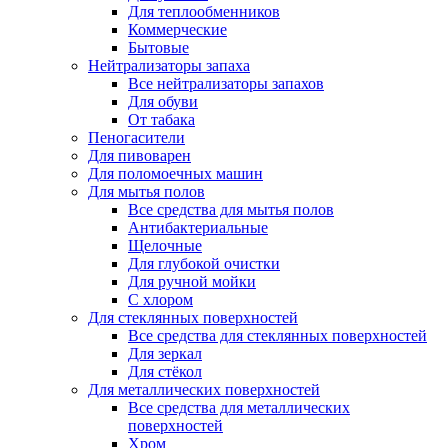
Для теплообменников
Коммерческие
Бытовые
Нейтрализаторы запаха
Все нейтрализаторы запахов
Для обуви
От табака
Пеногасители
Для пивоварен
Для поломоечных машин
Для мытья полов
Все средства для мытья полов
Антибактериальные
Щелочные
Для глубокой очистки
Для ручной мойки
С хлором
Для стеклянных поверхностей
Все средства для стеклянных поверхностей
Для зеркал
Для стёкол
Для металлических поверхностей
Все средства для металлических
поверхностей
Хром