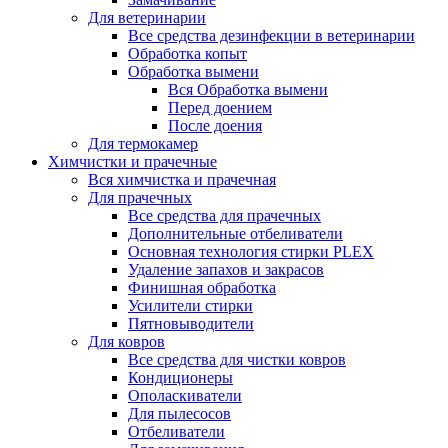
Для ветеринарии
Все средства дезинфекции в ветеринарии
Обработка копыт
Обработка вымени
Вся Обработка вымени
Перед доением
После доения
Для термокамер
Химчистки и прачечные
Вся химчистка и прачечная
Для прачечных
Все средства для прачечных
Дополнительные отбеливатели
Основная технология стирки PLEX
Удаление запахов и закрасов
Финишная обработка
Усилители стирки
Пятновыводители
Для ковров
Все средства для чистки ковров
Кондиционеры
Ополаскиватели
Для пылесосов
Отбеливатели