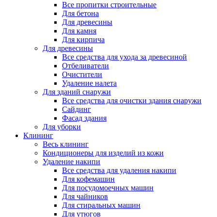
Все пропитки строительные
Для бетона
Для древесины
Для камня
Для кирпича
Для древесины
Все средства для ухода за древесиной
Отбеливатели
Очистители
Удаление налета
Для зданий снаружи
Все средства для очистки здания снаружи
Сайдинг
Фасад здания
Для уборки
Клининг
Весь клининг
Кондиционеры для изделий из кожи
Удаление накипи
Все средства для удаления накипи
Для кофемашин
Для посудомоечных машин
Для чайников
Для стиральных машин
Для утюгов