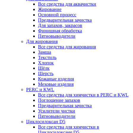
Все средства для аквачистки
Жирование
Основной процесс
Предварительная зачистка
Для запахов, закрасов
Финишная обработка
Пятновыводители
Для жирования
Все средства для жирования
Замша
Текстиль
Хлопок
Шёлк
Шерсть
Кожаные изделия
Меховые изделия
PERC и KWL
Все средства для химчистки в PERC и KWL
Поглощение запахов
Предварительная зачистка
Усилители чистки
Пятновыводители
Циклосилоксан D5
Все средства для химчистки в
Циклосилоксане D5