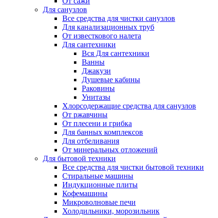
От сажи
Для санузлов
Все средства для чистки санузлов
Для канализационных труб
От известкового налета
Для сантехники
Вся Для сантехники
Ванны
Джакузи
Душевые кабины
Раковины
Унитазы
Хлорсодержащие средства для санузлов
От ржавчины
От плесени и грибка
Для банных комплексов
Для отбеливания
От минеральных отложений
Для бытовой техники
Все средства для чистки бытовой техники
Стиральные машины
Индукционные плиты
Кофемашины
Микроволновые печи
Холодильники, морозильник