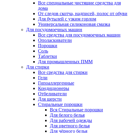
Все специальные чистящие средства для
дома
От следов скотча, надписей, полос от обуви
Для бутылей с узким горлом
Универсальная силиконовая смазка
Для посудомоечных машин
Все средства для посудомоечных машин
Ополаскиватели
Порошки
Соль
Таблетки
Для промышленных ПММ
Для стирки
Все средства для стирки
Гели
Гипоаллергенные
Кондиционеры
Отбеливатели
Для шерсти
Стиральные порошки
Вся Стиральные порошки
Для белого белья
Для рабочей одежды
Для цветного белья
Для чёрного белья