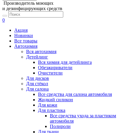
Производитель моющих
и дезинфицирующих средств
0
Акция
Новинки
Все товары
Автохимия
Вся автохимия
Детейлинг
Вся химия для детейлинга
Обезжириватели
Очистители
Для дисков
Для стёкол
Для салона
Все средства для салона автомобиля
Жидкий силикон
Для кожи
Для пластика
Все средства ухода за пластиком
автомобиля
Полироли
Для ткани