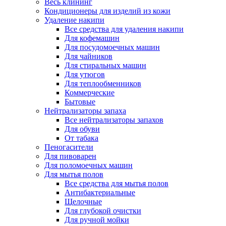
Весь клининг
Кондиционеры для изделий из кожи
Удаление накипи
Все средства для удаления накипи
Для кофемашин
Для посудомоечных машин
Для чайников
Для стиральных машин
Для утюгов
Для теплообменников
Коммерческие
Бытовые
Нейтрализаторы запаха
Все нейтрализаторы запахов
Для обуви
От табака
Пеногасители
Для пивоварен
Для поломоечных машин
Для мытья полов
Все средства для мытья полов
Антибактериальные
Щелочные
Для глубокой очистки
Для ручной мойки