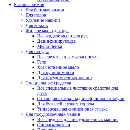
Бытовая химия
Вся бытовая химия
Для полов
Удаление накипи
Для ковров
Жидкое мыло для рук
Все жидкое мыло для рук
Дезинфицирующее
Мыло-пенка
Для посуды
Все средства для мытья посуды
Гели
Хозяйственное мыло
Для ручной мойки
Для посудомоечных машин
Специальные средства
Все специальные чистящие средства для
дома
От следов скотча, надписей, полос от обуви
Для бутылей с узким горлом
Универсальная силиконовая смазка
Для посудомоечных машин
Все средства для посудомоечных машин
Ополаскиватели
Порошки