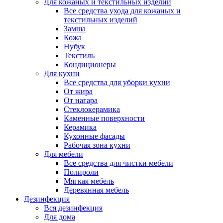
Для кожаных и текстильных изделий
Все средства ухода для кожаных и
текстильных изделий
Замша
Кожа
Нубук
Текстиль
Кондиционеры
Для кухни
Все средства для уборки кухни
От жира
От нагара
Стеклокерамика
Каменные поверхности
Керамика
Кухонные фасады
Рабочая зона кухни
Для мебели
Все средства для чистки мебели
Полироли
Мягкая мебель
Деревянная мебель
Дезинфекция
Вся дезинфекция
Для дома