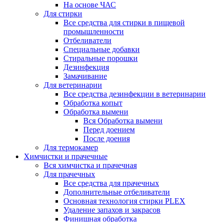
На основе ЧАС
Для стирки
Все средства для стирки в пищевой
промышленности
Отбеливатели
Специальные добавки
Стиральные порошки
Дезинфекция
Замачивание
Для ветеринарии
Все средства дезинфекции в ветеринарии
Обработка копыт
Обработка вымени
Вся Обработка вымени
Перед доением
После доения
Для термокамер
Химчистки и прачечные
Вся химчистка и прачечная
Для прачечных
Все средства для прачечных
Дополнительные отбеливатели
Основная технология стирки PLEX
Удаление запахов и закрасов
Финишная обработка