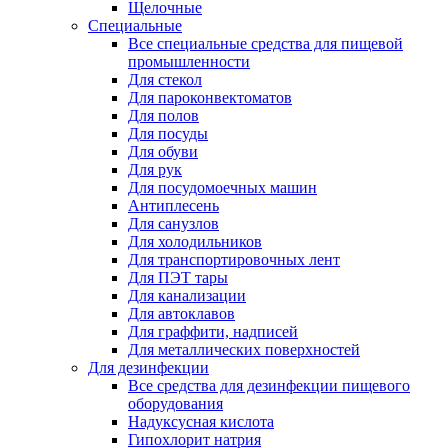
Щелочные
Специальные
Все специальные средства для пищевой
промышленности
Для стекол
Для пароконвектоматов
Для полов
Для посуды
Для обуви
Для рук
Для посудомоечных машин
Антиплесень
Для санузлов
Для холодильников
Для транспортировочных лент
Для ПЭТ тары
Для канализации
Для автоклавов
Для граффити, надписей
Для металлических поверхностей
Для дезинфекции
Все средства для дезинфекции пищевого
оборудования
Надуксусная кислота
Гипохлорит натрия