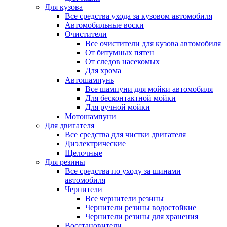
Для кузова
Все средства ухода за кузовом автомобиля
Автомобильные воски
Очистители
Все очистители для кузова автомобиля
От битумных пятен
От следов насекомых
Для хрома
Автошампунь
Все шампуни для мойки автомобиля
Для бесконтактной мойки
Для ручной мойки
Мотошампуни
Для двигателя
Все средства для чистки двигателя
Диэлектрические
Щелочные
Для резины
Все средства по уходу за шинами
автомобиля
Чернители
Все чернители резины
Чернители резины водостойкие
Чернители резины для хранения
Восстановители