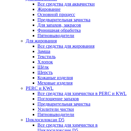
Все средства для аквачистки
Жирование
Основной процесс
Предварительная зачистка
Для запахов, закрасов
Финишная обработка
Пятновыводители
Для жирования
Все средства для жирования
Замша
Текстиль
Хлопок
Шёлк
Шерсть
Кожаные изделия
Меховые изделия
PERC и KWL
Все средства для химчистки в PERC и KWL
Поглощение запахов
Предварительная зачистка
Усилители чистки
Пятновыводители
Циклосилоксан D5
Все средства для химчистки в
Циклосилоксане D5