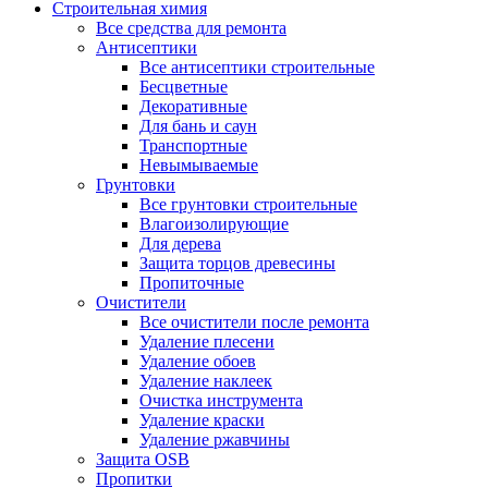
Строительная химия
Все средства для ремонта
Антисептики
Все антисептики строительные
Бесцветные
Декоративные
Для бань и саун
Транспортные
Невымываемые
Грунтовки
Все грунтовки строительные
Влагоизолирующие
Для дерева
Защита торцов древесины
Пропиточные
Очистители
Все очистители после ремонта
Удаление плесени
Удаление обоев
Удаление наклеек
Очистка инструмента
Удаление краски
Удаление ржавчины
Защита OSB
Пропитки