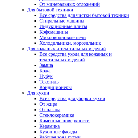
От минеральных отложений
Для бытовой техники
Все средства для чистки бытовой техники
Стиральные машины
Индукционные плиты
Кофемашины
Микроволновые печи
Холодильники, морозильник
Для кожаных и текстильных изделий
Все средства ухода для кожаных и
текстильных изделий
Замша
Кожа
Нубук
Текстиль
Кондиционеры
Для кухни
Все средства для уборки кухни
От жира
От нагара
Стеклокерамика
Каменные поверхности
Керамика
Кухонные фасады
Рабочая зона кухни