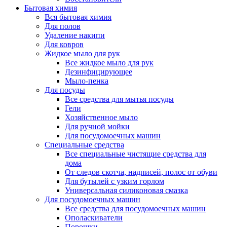
Бытовая химия
Вся бытовая химия
Для полов
Удаление накипи
Для ковров
Жидкое мыло для рук
Все жидкое мыло для рук
Дезинфицирующее
Мыло-пенка
Для посуды
Все средства для мытья посуды
Гели
Хозяйственное мыло
Для ручной мойки
Для посудомоечных машин
Специальные средства
Все специальные чистящие средства для
дома
От следов скотча, надписей, полос от обуви
Для бутылей с узким горлом
Универсальная силиконовая смазка
Для посудомоечных машин
Все средства для посудомоечных машин
Ополаскиватели
Порошки