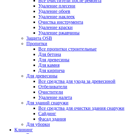
Все очистители после ремонта
Удаление плесени
Удаление обоев
Удаление наклеек
Очистка инструмента
Удаление краски
Удаление ржавчины
Защита OSB
Пропитки
Все пропитки строительные
Для бетона
Для древесины
Для камня
Для кирпича
Для древесины
Все средства для ухода за древесиной
Отбеливатели
Очистители
Удаление налета
Для зданий снаружи
Все средства для очистки здания снаружи
Сайдинг
Фасад здания
Для уборки
Клининг