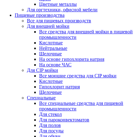
Цветные металлы
Для оргтехники, офисной мебели
Пищевые производства
Все для пищевых производств
Для внешней мойки
Все средства для внешней мойки в пищевой
промышленности
Кислотные
Нейтральные
Щелочные
На основе гипохлорита натрия
На основе ЧАС
Для CIP мойки
Все моющие средства для CIP мойки
Кислотные
Гипохлорит натрия
Щелочные
Специальные
Все специальные средства для пищевой
промышленности
Для стекол
Для пароконвектоматов
Для полов
Для посуды
Для обуви