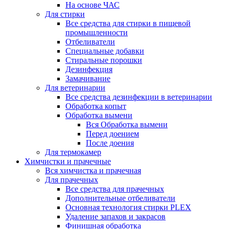
На основе ЧАС
Для стирки
Все средства для стирки в пищевой
промышленности
Отбеливатели
Специальные добавки
Стиральные порошки
Дезинфекция
Замачивание
Для ветеринарии
Все средства дезинфекции в ветеринарии
Обработка копыт
Обработка вымени
Вся Обработка вымени
Перед доением
После доения
Для термокамер
Химчистки и прачечные
Вся химчистка и прачечная
Для прачечных
Все средства для прачечных
Дополнительные отбеливатели
Основная технология стирки PLEX
Удаление запахов и закрасов
Финишная обработка