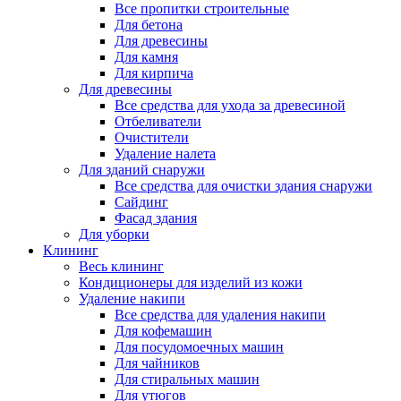
Все пропитки строительные
Для бетона
Для древесины
Для камня
Для кирпича
Для древесины
Все средства для ухода за древесиной
Отбеливатели
Очистители
Удаление налета
Для зданий снаружи
Все средства для очистки здания снаружи
Сайдинг
Фасад здания
Для уборки
Клининг
Весь клининг
Кондиционеры для изделий из кожи
Удаление накипи
Все средства для удаления накипи
Для кофемашин
Для посудомоечных машин
Для чайников
Для стиральных машин
Для утюгов