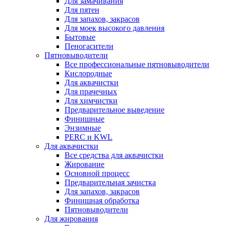
Для замачивания
Для пятен
Для запахов, закрасов
Для моек высокого давления
Бытовые
Пеногасители
Пятновыводители
Все профессиональные пятновыводители
Кислородные
Для аквачистки
Для прачечных
Для химчистки
Предварительное выведение
Финишные
Энзимные
PERC и KWL
Для аквачистки
Все средства для аквачистки
Жирование
Основной процесс
Предварительная зачистка
Для запахов, закрасов
Финишная обработка
Пятновыводители
Для жирования