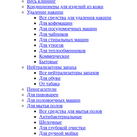
Весь клининг
Кондиционеры для изделий из кожи
Удаление накипи
Все средства для удаления накипи
Для кофемашин
Для посудомоечных машин
Для чайников
Для стиральных машин
Для утюгов
Для теплообменников
Коммерческие
Бытовые
Нейтрализаторы запаха
Все нейтрализаторы запахов
Для обуви
От табака
Пеногасители
Для пивоварен
Для поломоечных машин
Для мытья полов
Все средства для мытья полов
Антибактериальные
Щелочные
Для глубокой очистки
Для ручной мойки