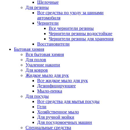
Щелочные
Для резины
Все средства по уходу за шинами
автомобиля
Чернители
Все чернители резины
Чернители резины водостойкие
Чернители резины для хранения
Восстановители
Бытовая химия
Вся бытовая химия
Для полов
Удаление накипи
Для ковров
Жидкое мыло для рук
Все жидкое мыло для рук
Дезинфицирующее
Мыло-пенка
Для посуды
Все средства для мытья посуды
Гели
Хозяйственное мыло
Для ручной мойки
Для посудомоечных машин
Специальные средства