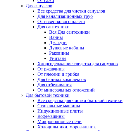
От сажи
Для санузлов
Все средства для чистки санузлов
Для канализационных труб
От известкового налета
Для сантехники
Вся Для сантехники
Ванны
Джакузи
Душевые кабины
Раковины
Унитазы
Хлорсодержащие средства для санузлов
От ржавчины
От плесени и грибка
Для банных комплексов
Для отбеливания
От минеральных отложений
Для бытовой техники
Все средства для чистки бытовой техники
Стиральные машины
Индукционные плиты
Кофемашины
Микроволновые печи
Холодильники, морозильник