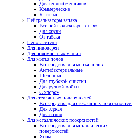
Для теплообменников
Коммерческие
Бытовые
Нейтрализаторы запаха
Все нейтрализаторы запахов
Для обуви
От табака
Пеногасители
Для пивоварен
Для поломоечных машин
Для мытья полов
Все средства для мытья полов
Антибактериальные
Щелочные
Для глубокой очистки
Для ручной мойки
С хлором
Для стеклянных поверхностей
Все средства для стеклянных поверхностей
Для зеркал
Для стёкол
Для металлических поверхностей
Все средства для металлических
поверхностей
Хром