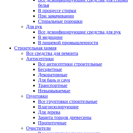
белья
В процессе стирки
При замачивании
Стиральные порошки
Для рук
Все дезинфицирующие средства для рук
В медицине
В пищевой промышленности
Строительная химия
Все средства для ремонта
Антисептики
Все антисептики строительные
Бесцветные
Декоративные
Для бань и саун
Транспортные
Невымываемые
Грунтовки
Все грунтовки строительные
Влагоизолирующие
Для дерева
Защита торцов древесины
Пропиточные
Очистители