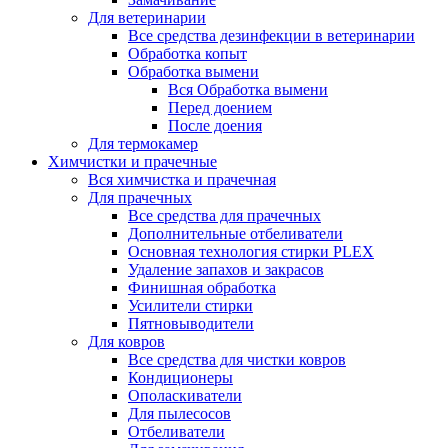
Для ветеринарии
Все средства дезинфекции в ветеринарии
Обработка копыт
Обработка вымени
Вся Обработка вымени
Перед доением
После доения
Для термокамер
Химчистки и прачечные
Вся химчистка и прачечная
Для прачечных
Все средства для прачечных
Дополнительные отбеливатели
Основная технология стирки PLEX
Удаление запахов и закрасов
Финишная обработка
Усилители стирки
Пятновыводители
Для ковров
Все средства для чистки ковров
Кондиционеры
Ополаскиватели
Для пылесосов
Отбеливатели