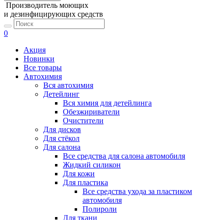
Производитель моющих
и дезинфицирующих средств
0
Акция
Новинки
Все товары
Автохимия
Вся автохимия
Детейлинг
Вся химия для детейлинга
Обезжириватели
Очистители
Для дисков
Для стёкол
Для салона
Все средства для салона автомобиля
Жидкий силикон
Для кожи
Для пластика
Все средства ухода за пластиком
автомобиля
Полироли
Для ткани