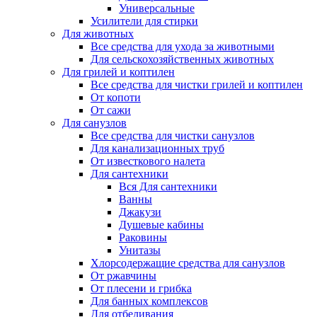
Универсальные
Усилители для стирки
Для животных
Все средства для ухода за животными
Для сельскохозяйственных животных
Для грилей и коптилен
Все средства для чистки грилей и коптилен
От копоти
От сажи
Для санузлов
Все средства для чистки санузлов
Для канализационных труб
От известкового налета
Для сантехники
Вся Для сантехники
Ванны
Джакузи
Душевые кабины
Раковины
Унитазы
Хлорсодержащие средства для санузлов
От ржавчины
От плесени и грибка
Для банных комплексов
Для отбеливания