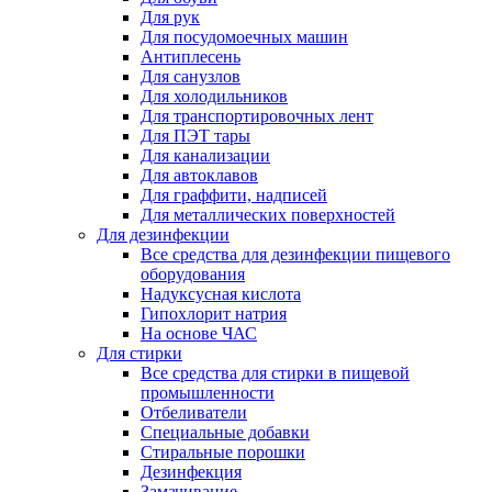
Для рук
Для посудомоечных машин
Антиплесень
Для санузлов
Для холодильников
Для транспортировочных лент
Для ПЭТ тары
Для канализации
Для автоклавов
Для граффити, надписей
Для металлических поверхностей
Для дезинфекции
Все средства для дезинфекции пищевого
оборудования
Надуксусная кислота
Гипохлорит натрия
На основе ЧАС
Для стирки
Все средства для стирки в пищевой
промышленности
Отбеливатели
Специальные добавки
Стиральные порошки
Дезинфекция
Замачивание