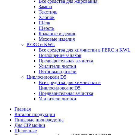
Все средства для жирования
Замша
Текстиль
Хлопок
Шёлк
Шерсть
Кожаные изделия
Меховые изделия
PERC и KWL
Все средства для химчистки в PERC и KWL
Поглощение запахов
Предварительная зачистка
Усилители чистки
Пятновыводители
Циклосилоксан D5
Все средства для химчистки в
Циклосилоксане D5
Предварительная зачистка
Усилители чистки
Главная
Каталог продукции
Пищевые производства
Для CIP мойки
Щелочные