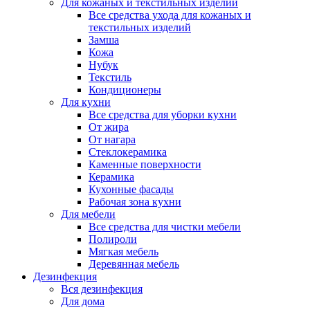
Для кожаных и текстильных изделий
Все средства ухода для кожаных и
текстильных изделий
Замша
Кожа
Нубук
Текстиль
Кондиционеры
Для кухни
Все средства для уборки кухни
От жира
От нагара
Стеклокерамика
Каменные поверхности
Керамика
Кухонные фасады
Рабочая зона кухни
Для мебели
Все средства для чистки мебели
Полироли
Мягкая мебель
Деревянная мебель
Дезинфекция
Вся дезинфекция
Для дома