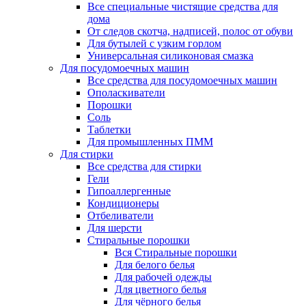
Все специальные чистящие средства для
дома
От следов скотча, надписей, полос от обуви
Для бутылей с узким горлом
Универсальная силиконовая смазка
Для посудомоечных машин
Все средства для посудомоечных машин
Ополаскиватели
Порошки
Соль
Таблетки
Для промышленных ПММ
Для стирки
Все средства для стирки
Гели
Гипоаллергенные
Кондиционеры
Отбеливатели
Для шерсти
Стиральные порошки
Вся Стиральные порошки
Для белого белья
Для рабочей одежды
Для цветного белья
Для чёрного белья