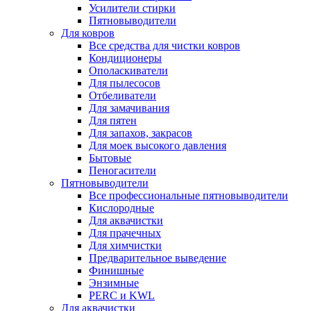
Усилители стирки
Пятновыводители
Для ковров
Все средства для чистки ковров
Кондиционеры
Ополаскиватели
Для пылесосов
Отбеливатели
Для замачивания
Для пятен
Для запахов, закрасов
Для моек высокого давления
Бытовые
Пеногасители
Пятновыводители
Все профессиональные пятновыводители
Кислородные
Для аквачистки
Для прачечных
Для химчистки
Предварительное выведение
Финишные
Энзимные
PERC и KWL
Для аквачистки