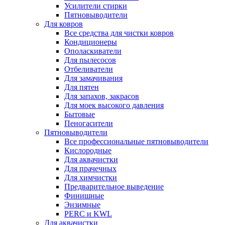
Усилители стирки
Пятновыводители
Для ковров
Все средства для чистки ковров
Кондиционеры
Ополаскиватели
Для пылесосов
Отбеливатели
Для замачивания
Для пятен
Для запахов, закрасов
Для моек высокого давления
Бытовые
Пеногасители
Пятновыводители
Все профессиональные пятновыводители
Кислородные
Для аквачистки
Для прачечных
Для химчистки
Предварительное выведение
Финишные
Энзимные
PERC и KWL
Для аквачистки