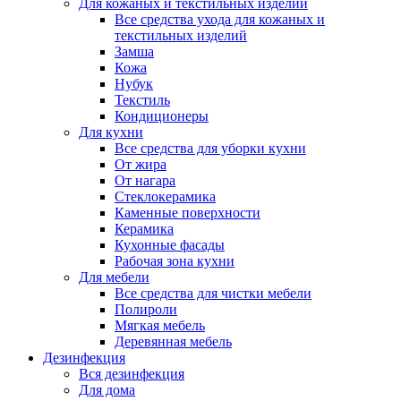
Для кожаных и текстильных изделий
Все средства ухода для кожаных и
текстильных изделий
Замша
Кожа
Нубук
Текстиль
Кондиционеры
Для кухни
Все средства для уборки кухни
От жира
От нагара
Стеклокерамика
Каменные поверхности
Керамика
Кухонные фасады
Рабочая зона кухни
Для мебели
Все средства для чистки мебели
Полироли
Мягкая мебель
Деревянная мебель
Дезинфекция
Вся дезинфекция
Для дома