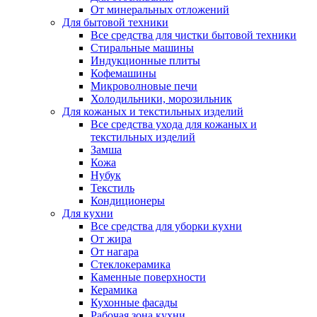
От минеральных отложений
Для бытовой техники
Все средства для чистки бытовой техники
Стиральные машины
Индукционные плиты
Кофемашины
Микроволновые печи
Холодильники, морозильник
Для кожаных и текстильных изделий
Все средства ухода для кожаных и
текстильных изделий
Замша
Кожа
Нубук
Текстиль
Кондиционеры
Для кухни
Все средства для уборки кухни
От жира
От нагара
Стеклокерамика
Каменные поверхности
Керамика
Кухонные фасады
Рабочая зона кухни