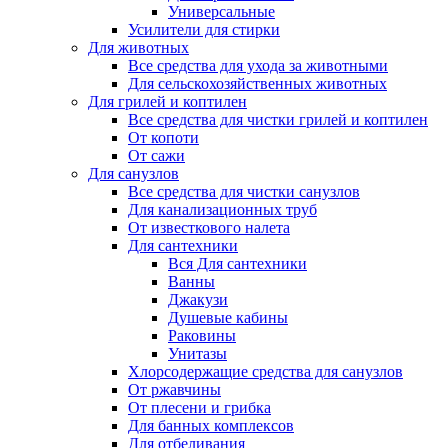
Универсальные
Усилители для стирки
Для животных
Все средства для ухода за животными
Для сельскохозяйственных животных
Для грилей и коптилен
Все средства для чистки грилей и коптилен
От копоти
От сажи
Для санузлов
Все средства для чистки санузлов
Для канализационных труб
От известкового налета
Для сантехники
Вся Для сантехники
Ванны
Джакузи
Душевые кабины
Раковины
Унитазы
Хлорсодержащие средства для санузлов
От ржавчины
От плесени и грибка
Для банных комплексов
Для отбеливания