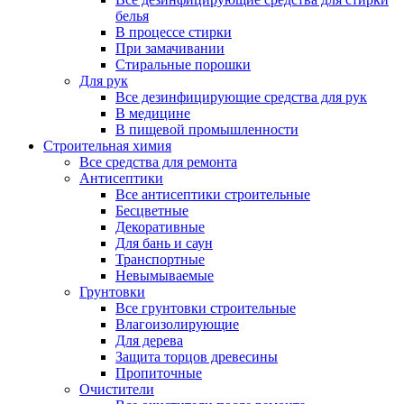
белья
В процессе стирки
При замачивании
Стиральные порошки
Для рук
Все дезинфицирующие средства для рук
В медицине
В пищевой промышленности
Строительная химия
Все средства для ремонта
Антисептики
Все антисептики строительные
Бесцветные
Декоративные
Для бань и саун
Транспортные
Невымываемые
Грунтовки
Все грунтовки строительные
Влагоизолирующие
Для дерева
Защита торцов древесины
Пропиточные
Очистители