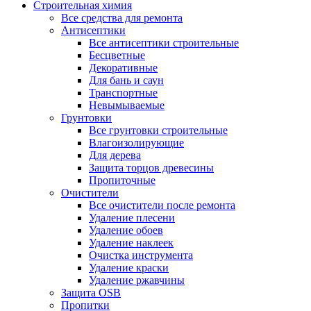
Строительная химия
Все средства для ремонта
Антисептики
Все антисептики строительные
Бесцветные
Декоративные
Для бань и саун
Транспортные
Невымываемые
Грунтовки
Все грунтовки строительные
Влагоизолирующие
Для дерева
Защита торцов древесины
Пропиточные
Очистители
Все очистители после ремонта
Удаление плесени
Удаление обоев
Удаление наклеек
Очистка инструмента
Удаление краски
Удаление ржавчины
Защита OSB
Пропитки