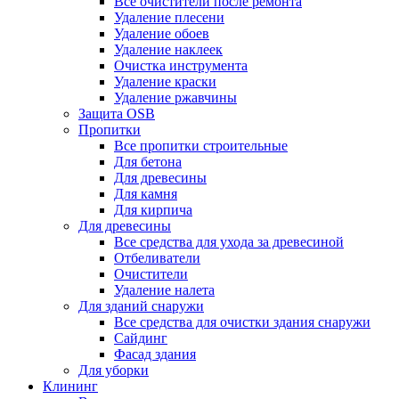
Все очистители после ремонта
Удаление плесени
Удаление обоев
Удаление наклеек
Очистка инструмента
Удаление краски
Удаление ржавчины
Защита OSB
Пропитки
Все пропитки строительные
Для бетона
Для древесины
Для камня
Для кирпича
Для древесины
Все средства для ухода за древесиной
Отбеливатели
Очистители
Удаление налета
Для зданий снаружи
Все средства для очистки здания снаружи
Сайдинг
Фасад здания
Для уборки
Клининг