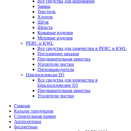
Все средства для жирования
Замша
Текстиль
Хлопок
Шёлк
Шерсть
Кожаные изделия
Меховые изделия
PERC и KWL
Все средства для химчистки в PERC и KWL
Поглощение запахов
Предварительная зачистка
Усилители чистки
Пятновыводители
Циклосилоксан D5
Все средства для химчистки в
Циклосилоксане D5
Предварительная зачистка
Усилители чистки
Главная
Каталог продукции
Строительная химия
Антисептики
Бесцветные