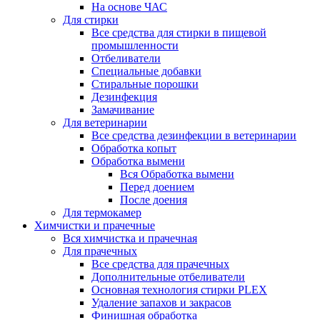
На основе ЧАС
Для стирки
Все средства для стирки в пищевой
промышленности
Отбеливатели
Специальные добавки
Стиральные порошки
Дезинфекция
Замачивание
Для ветеринарии
Все средства дезинфекции в ветеринарии
Обработка копыт
Обработка вымени
Вся Обработка вымени
Перед доением
После доения
Для термокамер
Химчистки и прачечные
Вся химчистка и прачечная
Для прачечных
Все средства для прачечных
Дополнительные отбеливатели
Основная технология стирки PLEX
Удаление запахов и закрасов
Финишная обработка