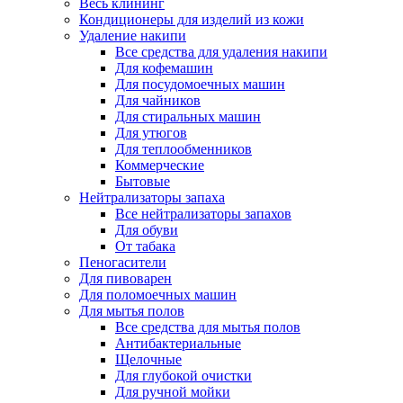
Весь клининг
Кондиционеры для изделий из кожи
Удаление накипи
Все средства для удаления накипи
Для кофемашин
Для посудомоечных машин
Для чайников
Для стиральных машин
Для утюгов
Для теплообменников
Коммерческие
Бытовые
Нейтрализаторы запаха
Все нейтрализаторы запахов
Для обуви
От табака
Пеногасители
Для пивоварен
Для поломоечных машин
Для мытья полов
Все средства для мытья полов
Антибактериальные
Щелочные
Для глубокой очистки
Для ручной мойки