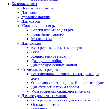
Бытовая химия
Вся бытовая химия
Для полов
Удаление накипи
Для ковров
Жидкое мыло для рук
Все жидкое мыло для рук
Дезинфицирующее
Мыло-пенка
Для посуды
Все средства для мытья посуды
Гели
Хозяйственное мыло
Для ручной мойки
Для посудомоечных машин
Специальные средства
Все специальные чистящие средства для
дома
От следов скотча, надписей, полос от обуви
Для бутылей с узким горлом
Универсальная силиконовая смазка
Для посудомоечных машин
Все средства для посудомоечных машин
Ополаскиватели
Порошки