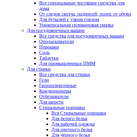
Все специальные чистящие средства для
дома
От следов скотча, надписей, полос от обуви
Для бутылей с узким горлом
Универсальная силиконовая смазка
Для посудомоечных машин
Все средства для посудомоечных машин
Ополаскиватели
Порошки
Соль
Таблетки
Для промышленных ПММ
Для стирки
Все средства для стирки
Гели
Гипоаллергенные
Кондиционеры
Отбеливатели
Для шерсти
Стиральные порошки
Вся Стиральные порошки
Для белого белья
Для рабочей одежды
Для цветного белья
Для чёрного белья