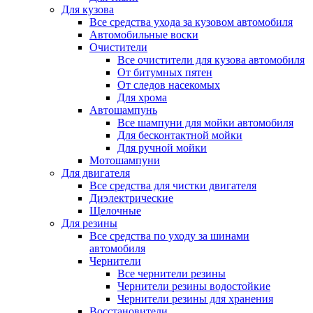
Для кузова
Все средства ухода за кузовом автомобиля
Автомобильные воски
Очистители
Все очистители для кузова автомобиля
От битумных пятен
От следов насекомых
Для хрома
Автошампунь
Все шампуни для мойки автомобиля
Для бесконтактной мойки
Для ручной мойки
Мотошампуни
Для двигателя
Все средства для чистки двигателя
Диэлектрические
Щелочные
Для резины
Все средства по уходу за шинами
автомобиля
Чернители
Все чернители резины
Чернители резины водостойкие
Чернители резины для хранения
Восстановители