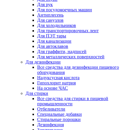
Для рук
Для посудомоечных машин
Антиплесень
Для санузлов
Для холодильников
Для транспортировочных лент
Для ПЭТ тары
Для канализации
Для автоклавов
Для граффити, надписей
Для металлических поверхностей
Для дезинфекции
Все средства для дезинфекции пищевого
оборудования
Надуксусная кислота
Гипохлорит натрия
На основе ЧАС
Для стирки
Все средства для стирки в пищевой
промышленности
Отбеливатели
Специальные добавки
Стиральные порошки
Дезинфекция
Замачивание