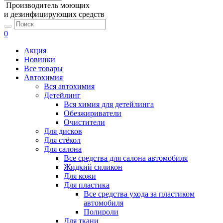
Производитель моющих
и дезинфицирующих средств
0
Акция
Новинки
Все товары
Автохимия
Вся автохимия
Детейлинг
Вся химия для детейлинга
Обезжириватели
Очистители
Для дисков
Для стёкол
Для салона
Все средства для салона автомобиля
Жидкий силикон
Для кожи
Для пластика
Все средства ухода за пластиком
автомобиля
Полироли
Для ткани