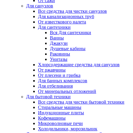
От сажи
Для санузлов
Все средства для чистки санузлов
Для канализационных труб
От известкового налета
Для сантехники
Вся Для сантехники
Ванны
Джакузи
Душевые кабины
Раковины
Унитазы
Хлорсодержащие средства для санузлов
От ржавчины
От плесени и грибка
Для банных комплексов
Для отбеливания
От минеральных отложений
Для бытовой техники
Все средства для чистки бытовой техники
Стиральные машины
Индукционные плиты
Кофемашины
Микроволновые печи
Холодильники, морозильник