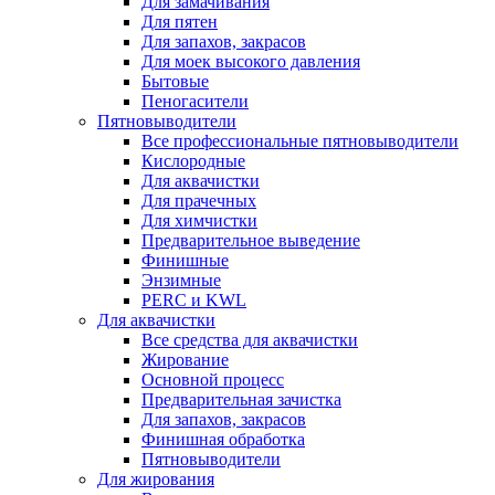
Для замачивания
Для пятен
Для запахов, закрасов
Для моек высокого давления
Бытовые
Пеногасители
Пятновыводители
Все профессиональные пятновыводители
Кислородные
Для аквачистки
Для прачечных
Для химчистки
Предварительное выведение
Финишные
Энзимные
PERC и KWL
Для аквачистки
Все средства для аквачистки
Жирование
Основной процесс
Предварительная зачистка
Для запахов, закрасов
Финишная обработка
Пятновыводители
Для жирования