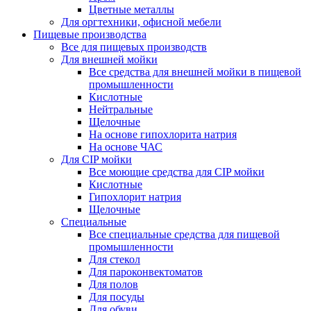
Цветные металлы
Для оргтехники, офисной мебели
Пищевые производства
Все для пищевых производств
Для внешней мойки
Все средства для внешней мойки в пищевой
промышленности
Кислотные
Нейтральные
Щелочные
На основе гипохлорита натрия
На основе ЧАС
Для CIP мойки
Все моющие средства для CIP мойки
Кислотные
Гипохлорит натрия
Щелочные
Специальные
Все специальные средства для пищевой
промышленности
Для стекол
Для пароконвектоматов
Для полов
Для посуды
Для обуви