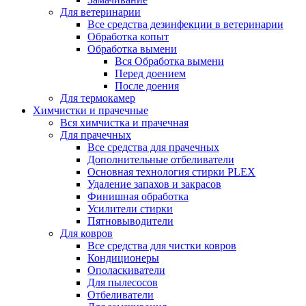
Для ветеринарии
Все средства дезинфекции в ветеринарии
Обработка копыт
Обработка вымени
Вся Обработка вымени
Перед доением
После доения
Для термокамер
Химчистки и прачечные
Вся химчистка и прачечная
Для прачечных
Все средства для прачечных
Дополнительные отбеливатели
Основная технология стирки PLEX
Удаление запахов и закрасов
Финишная обработка
Усилители стирки
Пятновыводители
Для ковров
Все средства для чистки ковров
Кондиционеры
Ополаскиватели
Для пылесосов
Отбеливатели