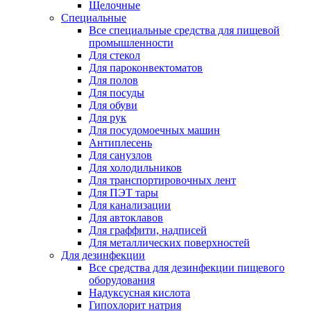
Щелочные
Специальные
Все специальные средства для пищевой
промышленности
Для стекол
Для пароконвектоматов
Для полов
Для посуды
Для обуви
Для рук
Для посудомоечных машин
Антиплесень
Для санузлов
Для холодильников
Для транспортировочных лент
Для ПЭТ тары
Для канализации
Для автоклавов
Для граффити, надписей
Для металлических поверхностей
Для дезинфекции
Все средства для дезинфекции пищевого
оборудования
Надуксусная кислота
Гипохлорит натрия