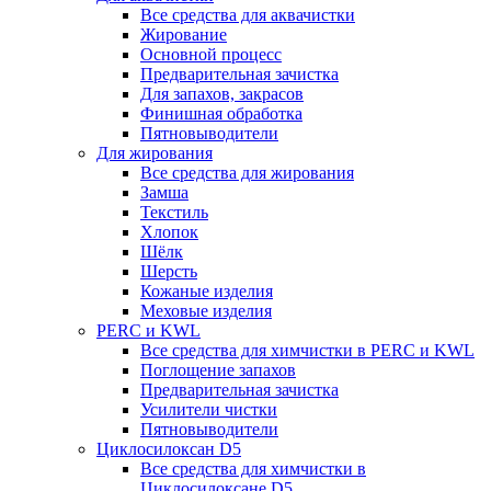
Все средства для аквачистки
Жирование
Основной процесс
Предварительная зачистка
Для запахов, закрасов
Финишная обработка
Пятновыводители
Для жирования
Все средства для жирования
Замша
Текстиль
Хлопок
Шёлк
Шерсть
Кожаные изделия
Меховые изделия
PERC и KWL
Все средства для химчистки в PERC и KWL
Поглощение запахов
Предварительная зачистка
Усилители чистки
Пятновыводители
Циклосилоксан D5
Все средства для химчистки в
Циклосилоксане D5