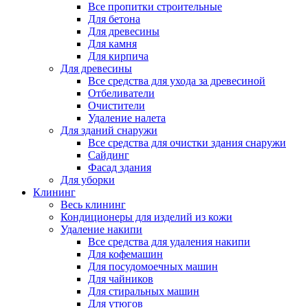
Все пропитки строительные
Для бетона
Для древесины
Для камня
Для кирпича
Для древесины
Все средства для ухода за древесиной
Отбеливатели
Очистители
Удаление налета
Для зданий снаружи
Все средства для очистки здания снаружи
Сайдинг
Фасад здания
Для уборки
Клининг
Весь клининг
Кондиционеры для изделий из кожи
Удаление накипи
Все средства для удаления накипи
Для кофемашин
Для посудомоечных машин
Для чайников
Для стиральных машин
Для утюгов