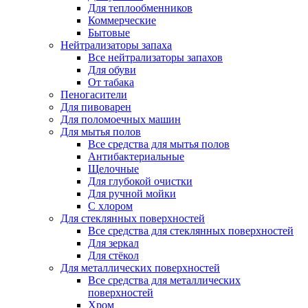
Для теплообменников
Коммерческие
Бытовые
Нейтрализаторы запаха
Все нейтрализаторы запахов
Для обуви
От табака
Пеногасители
Для пивоварен
Для поломоечных машин
Для мытья полов
Все средства для мытья полов
Антибактериальные
Щелочные
Для глубокой очистки
Для ручной мойки
С хлором
Для стеклянных поверхностей
Все средства для стеклянных поверхностей
Для зеркал
Для стёкол
Для металлических поверхностей
Все средства для металлических
поверхностей
Хром