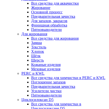
Все средства для аквачистки
Жирование
Основной процесс
Предварительная зачистка
Для запахов, закрасов
Финишная обработка
Пятновыводители
Для жирования
Все средства для жирования
Замша
Текстиль
Хлопок
Шёлк
Шерсть
Кожаные изделия
Меховые изделия
PERC и KWL
Все средства для химчистки в PERC и KWL
Поглощение запахов
Предварительная зачистка
Усилители чистки
Пятновыводители
Циклосилоксан D5
Все средства для химчистки в
Циклосилоксане D5