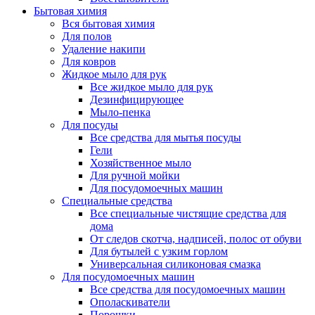
Бытовая химия
Вся бытовая химия
Для полов
Удаление накипи
Для ковров
Жидкое мыло для рук
Все жидкое мыло для рук
Дезинфицирующее
Мыло-пенка
Для посуды
Все средства для мытья посуды
Гели
Хозяйственное мыло
Для ручной мойки
Для посудомоечных машин
Специальные средства
Все специальные чистящие средства для
дома
От следов скотча, надписей, полос от обуви
Для бутылей с узким горлом
Универсальная силиконовая смазка
Для посудомоечных машин
Все средства для посудомоечных машин
Ополаскиватели
Порошки