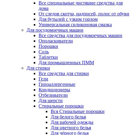
Все специальные чистящие средства для
дома
От следов скотча, надписей, полос от обуви
Для бутылей с узким горлом
Универсальная силиконовая смазка
Для посудомоечных машин
Все средства для посудомоечных машин
Ополаскиватели
Порошки
Соль
Таблетки
Для промышленных ПММ
Для стирки
Все средства для стирки
Гели
Гипоаллергенные
Кондиционеры
Отбеливатели
Для шерсти
Стиральные порошки
Вся Стиральные порошки
Для белого белья
Для рабочей одежды
Для цветного белья
Для чёрного белья