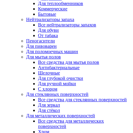
Для теплообменников
Коммерческие
Бытовые
Нейтрализаторы запаха
Все нейтрализаторы запахов
Для обуви
От табака
Пеногасители
Для пивоварен
Для поломоечных машин
Для мытья полов
Все средства для мытья полов
Антибактериальные
Щелочные
Для глубокой очистки
Для ручной мойки
С хлором
Для стеклянных поверхностей
Все средства для стеклянных поверхностей
Для зеркал
Для стёкол
Для металлических поверхностей
Все средства для металлических
поверхностей
Хром