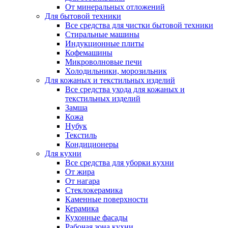
От минеральных отложений
Для бытовой техники
Все средства для чистки бытовой техники
Стиральные машины
Индукционные плиты
Кофемашины
Микроволновые печи
Холодильники, морозильник
Для кожаных и текстильных изделий
Все средства ухода для кожаных и
текстильных изделий
Замша
Кожа
Нубук
Текстиль
Кондиционеры
Для кухни
Все средства для уборки кухни
От жира
От нагара
Стеклокерамика
Каменные поверхности
Керамика
Кухонные фасады
Рабочая зона кухни