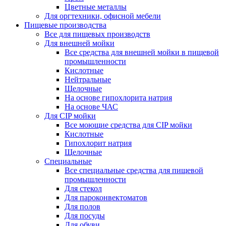
Цветные металлы
Для оргтехники, офисной мебели
Пищевые производства
Все для пищевых производств
Для внешней мойки
Все средства для внешней мойки в пищевой
промышленности
Кислотные
Нейтральные
Щелочные
На основе гипохлорита натрия
На основе ЧАС
Для CIP мойки
Все моющие средства для CIP мойки
Кислотные
Гипохлорит натрия
Щелочные
Специальные
Все специальные средства для пищевой
промышленности
Для стекол
Для пароконвектоматов
Для полов
Для посуды
Для обуви