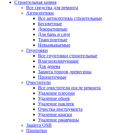
Строительная химия
Все средства для ремонта
Антисептики
Все антисептики строительные
Бесцветные
Декоративные
Для бань и саун
Транспортные
Невымываемые
Грунтовки
Все грунтовки строительные
Влагоизолирующие
Для дерева
Защита торцов древесины
Пропиточные
Очистители
Все очистители после ремонта
Удаление плесени
Удаление обоев
Удаление наклеек
Очистка инструмента
Удаление краски
Удаление ржавчины
Защита OSB
Пропитки