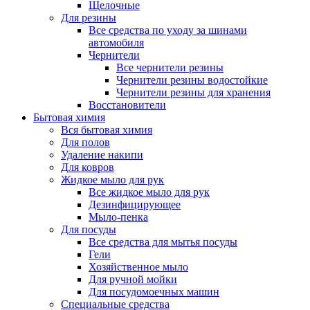
Щелочные
Для резины
Все средства по уходу за шинами
автомобиля
Чернители
Все чернители резины
Чернители резины водостойкие
Чернители резины для хранения
Восстановители
Бытовая химия
Вся бытовая химия
Для полов
Удаление накипи
Для ковров
Жидкое мыло для рук
Все жидкое мыло для рук
Дезинфицирующее
Мыло-пенка
Для посуды
Все средства для мытья посуды
Гели
Хозяйственное мыло
Для ручной мойки
Для посудомоечных машин
Специальные средства