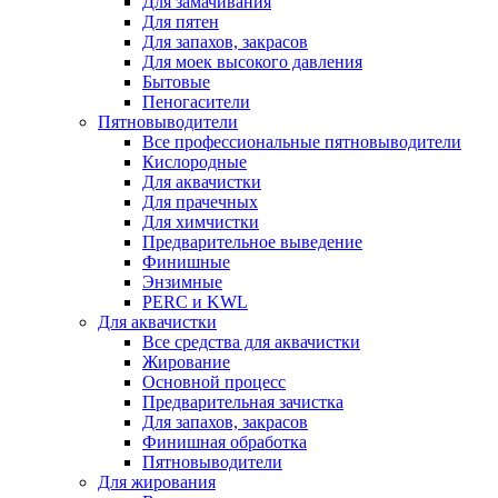
Для замачивания
Для пятен
Для запахов, закрасов
Для моек высокого давления
Бытовые
Пеногасители
Пятновыводители
Все профессиональные пятновыводители
Кислородные
Для аквачистки
Для прачечных
Для химчистки
Предварительное выведение
Финишные
Энзимные
PERC и KWL
Для аквачистки
Все средства для аквачистки
Жирование
Основной процесс
Предварительная зачистка
Для запахов, закрасов
Финишная обработка
Пятновыводители
Для жирования