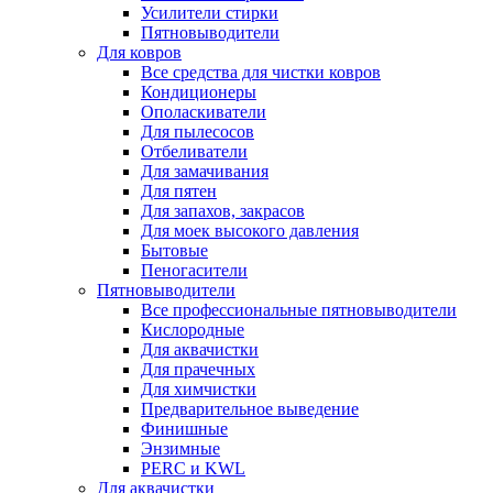
Усилители стирки
Пятновыводители
Для ковров
Все средства для чистки ковров
Кондиционеры
Ополаскиватели
Для пылесосов
Отбеливатели
Для замачивания
Для пятен
Для запахов, закрасов
Для моек высокого давления
Бытовые
Пеногасители
Пятновыводители
Все профессиональные пятновыводители
Кислородные
Для аквачистки
Для прачечных
Для химчистки
Предварительное выведение
Финишные
Энзимные
PERC и KWL
Для аквачистки