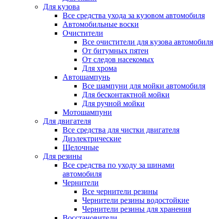
Для кузова
Все средства ухода за кузовом автомобиля
Автомобильные воски
Очистители
Все очистители для кузова автомобиля
От битумных пятен
От следов насекомых
Для хрома
Автошампунь
Все шампуни для мойки автомобиля
Для бесконтактной мойки
Для ручной мойки
Мотошампуни
Для двигателя
Все средства для чистки двигателя
Диэлектрические
Щелочные
Для резины
Все средства по уходу за шинами
автомобиля
Чернители
Все чернители резины
Чернители резины водостойкие
Чернители резины для хранения
Восстановители