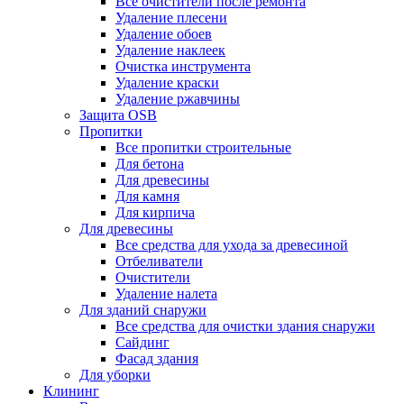
Все очистители после ремонта
Удаление плесени
Удаление обоев
Удаление наклеек
Очистка инструмента
Удаление краски
Удаление ржавчины
Защита OSB
Пропитки
Все пропитки строительные
Для бетона
Для древесины
Для камня
Для кирпича
Для древесины
Все средства для ухода за древесиной
Отбеливатели
Очистители
Удаление налета
Для зданий снаружи
Все средства для очистки здания снаружи
Сайдинг
Фасад здания
Для уборки
Клининг