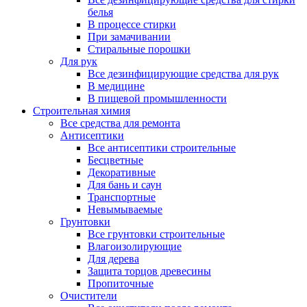
белья
В процессе стирки
При замачивании
Стиральные порошки
Для рук
Все дезинфицирующие средства для рук
В медицине
В пищевой промышленности
Строительная химия
Все средства для ремонта
Антисептики
Все антисептики строительные
Бесцветные
Декоративные
Для бань и саун
Транспортные
Невымываемые
Грунтовки
Все грунтовки строительные
Влагоизолирующие
Для дерева
Защита торцов древесины
Пропиточные
Очистители