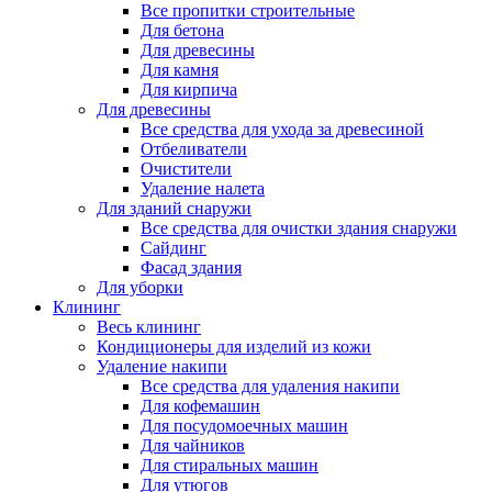
Все пропитки строительные
Для бетона
Для древесины
Для камня
Для кирпича
Для древесины
Все средства для ухода за древесиной
Отбеливатели
Очистители
Удаление налета
Для зданий снаружи
Все средства для очистки здания снаружи
Сайдинг
Фасад здания
Для уборки
Клининг
Весь клининг
Кондиционеры для изделий из кожи
Удаление накипи
Все средства для удаления накипи
Для кофемашин
Для посудомоечных машин
Для чайников
Для стиральных машин
Для утюгов