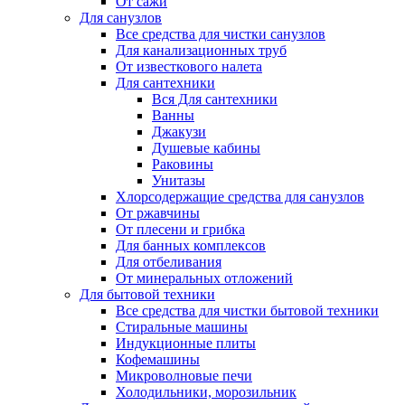
От сажи
Для санузлов
Все средства для чистки санузлов
Для канализационных труб
От известкового налета
Для сантехники
Вся Для сантехники
Ванны
Джакузи
Душевые кабины
Раковины
Унитазы
Хлорсодержащие средства для санузлов
От ржавчины
От плесени и грибка
Для банных комплексов
Для отбеливания
От минеральных отложений
Для бытовой техники
Все средства для чистки бытовой техники
Стиральные машины
Индукционные плиты
Кофемашины
Микроволновые печи
Холодильники, морозильник