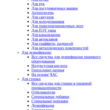
Для рук
Для посудомоечных машин
Антиплесень
Для санузлов
Для холодильников
Для транспортировочных лент
Для ПЭТ тары
Для канализации
Для автоклавов
Для граффити, надписей
Для металлических поверхностей
Для дезинфекции
Все средства для дезинфекции пищевого
оборудования
Надуксусная кислота
Гипохлорит натрия
На основе ЧАС
Для стирки
Все средства для стирки в пищевой
промышленности
Отбеливатели
Специальные добавки
Стиральные порошки
Дезинфекция
Замачивание