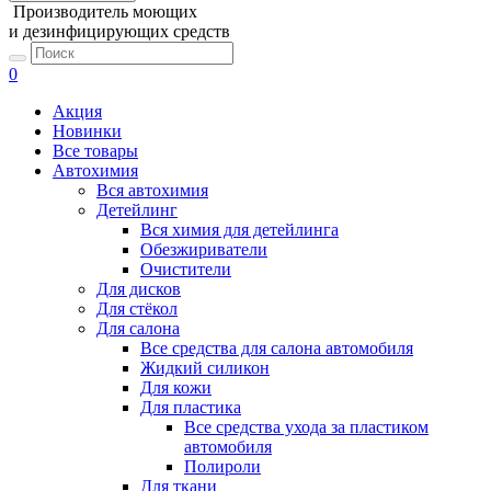
Производитель моющих
и дезинфицирующих средств
0
Акция
Новинки
Все товары
Автохимия
Вся автохимия
Детейлинг
Вся химия для детейлинга
Обезжириватели
Очистители
Для дисков
Для стёкол
Для салона
Все средства для салона автомобиля
Жидкий силикон
Для кожи
Для пластика
Все средства ухода за пластиком
автомобиля
Полироли
Для ткани