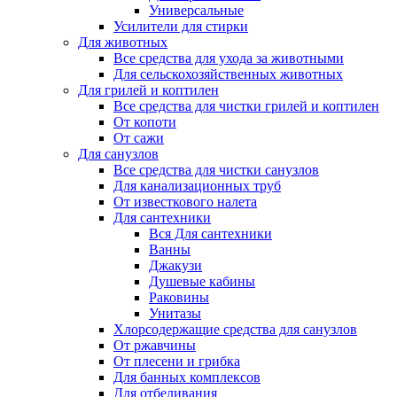
Универсальные
Усилители для стирки
Для животных
Все средства для ухода за животными
Для сельскохозяйственных животных
Для грилей и коптилен
Все средства для чистки грилей и коптилен
От копоти
От сажи
Для санузлов
Все средства для чистки санузлов
Для канализационных труб
От известкового налета
Для сантехники
Вся Для сантехники
Ванны
Джакузи
Душевые кабины
Раковины
Унитазы
Хлорсодержащие средства для санузлов
От ржавчины
От плесени и грибка
Для банных комплексов
Для отбеливания