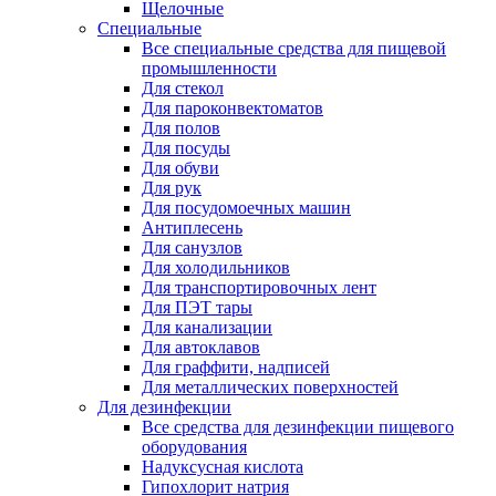
Щелочные
Специальные
Все специальные средства для пищевой
промышленности
Для стекол
Для пароконвектоматов
Для полов
Для посуды
Для обуви
Для рук
Для посудомоечных машин
Антиплесень
Для санузлов
Для холодильников
Для транспортировочных лент
Для ПЭТ тары
Для канализации
Для автоклавов
Для граффити, надписей
Для металлических поверхностей
Для дезинфекции
Все средства для дезинфекции пищевого
оборудования
Надуксусная кислота
Гипохлорит натрия