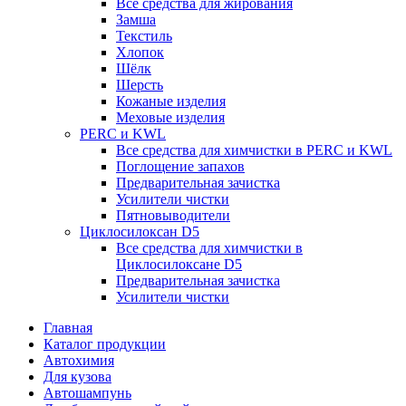
Все средства для жирования
Замша
Текстиль
Хлопок
Шёлк
Шерсть
Кожаные изделия
Меховые изделия
PERC и KWL
Все средства для химчистки в PERC и KWL
Поглощение запахов
Предварительная зачистка
Усилители чистки
Пятновыводители
Циклосилоксан D5
Все средства для химчистки в
Циклосилоксане D5
Предварительная зачистка
Усилители чистки
Главная
Каталог продукции
Автохимия
Для кузова
Автошампунь