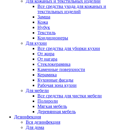
Для кожаных и текстильных изделий
Все средства ухода для кожаных и
текстильных изделий
Замша
Кожа
Нубук
Текстиль
Кондиционеры
Для кухни
Все средства для уборки кухни
От жира
От нагара
Стеклокерамика
Каменные поверхности
Керамика
Кухонные фасады
Рабочая зона кухни
Для мебели
Все средства для чистки мебели
Полироли
Мягкая мебель
Деревянная мебель
Дезинфекция
Вся дезинфекция
Для дома