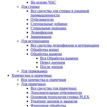
На основе ЧАС
Для стирки
Все средства для стирки в пищевой
промышленности
Отбеливатели
Специальные добавки
Стиральные порошки
Дезинфекция
Замачивание
Для ветеринарии
Все средства дезинфекции в ветеринарии
Обработка копыт
Обработка вымени
Вся Обработка вымени
Перед доением
После доения
Для термокамер
Химчистки и прачечные
Вся химчистка и прачечная
Для прачечных
Все средства для прачечных
Дополнительные отбеливатели
Основная технология стирки PLEX
Удаление запахов и закрасов
Финишная обработка