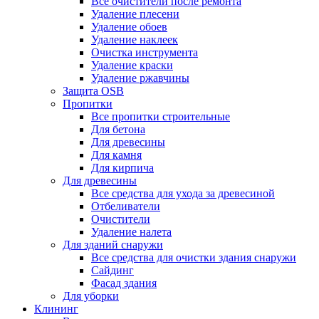
Все очистители после ремонта
Удаление плесени
Удаление обоев
Удаление наклеек
Очистка инструмента
Удаление краски
Удаление ржавчины
Защита OSB
Пропитки
Все пропитки строительные
Для бетона
Для древесины
Для камня
Для кирпича
Для древесины
Все средства для ухода за древесиной
Отбеливатели
Очистители
Удаление налета
Для зданий снаружи
Все средства для очистки здания снаружи
Сайдинг
Фасад здания
Для уборки
Клининг