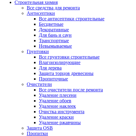
Строительная химия
Все средства для ремонта
Антисептики
Все антисептики строительные
Бесцветные
Декоративные
Для бань и саун
Транспортные
Невымываемые
Грунтовки
Все грунтовки строительные
Влагоизолирующие
Для дерева
Защита торцов древесины
Пропиточные
Очистители
Все очистители после ремонта
Удаление плесени
Удаление обоев
Удаление наклеек
Очистка инструмента
Удаление краски
Удаление ржавчины
Защита OSB
Пропитки