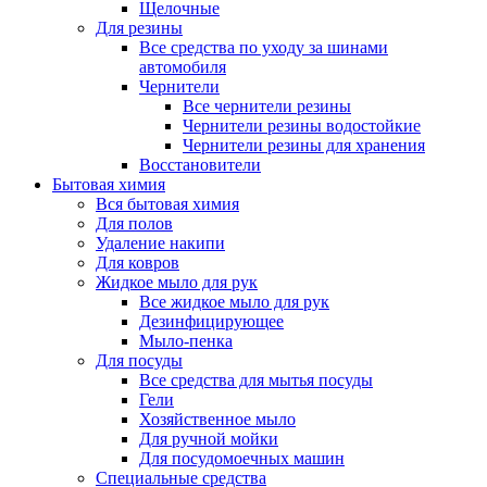
Щелочные
Для резины
Все средства по уходу за шинами
автомобиля
Чернители
Все чернители резины
Чернители резины водостойкие
Чернители резины для хранения
Восстановители
Бытовая химия
Вся бытовая химия
Для полов
Удаление накипи
Для ковров
Жидкое мыло для рук
Все жидкое мыло для рук
Дезинфицирующее
Мыло-пенка
Для посуды
Все средства для мытья посуды
Гели
Хозяйственное мыло
Для ручной мойки
Для посудомоечных машин
Специальные средства