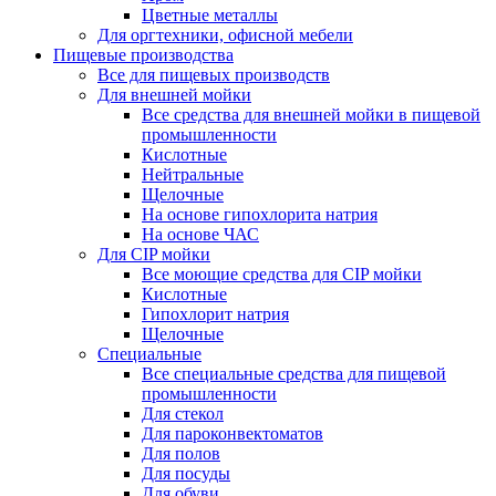
Цветные металлы
Для оргтехники, офисной мебели
Пищевые производства
Все для пищевых производств
Для внешней мойки
Все средства для внешней мойки в пищевой
промышленности
Кислотные
Нейтральные
Щелочные
На основе гипохлорита натрия
На основе ЧАС
Для CIP мойки
Все моющие средства для CIP мойки
Кислотные
Гипохлорит натрия
Щелочные
Специальные
Все специальные средства для пищевой
промышленности
Для стекол
Для пароконвектоматов
Для полов
Для посуды
Для обуви