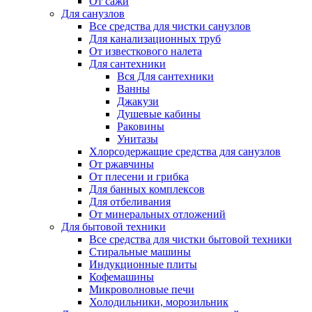
От сажи
Для санузлов
Все средства для чистки санузлов
Для канализационных труб
От известкового налета
Для сантехники
Вся Для сантехники
Ванны
Джакузи
Душевые кабины
Раковины
Унитазы
Хлорсодержащие средства для санузлов
От ржавчины
От плесени и грибка
Для банных комплексов
Для отбеливания
От минеральных отложений
Для бытовой техники
Все средства для чистки бытовой техники
Стиральные машины
Индукционные плиты
Кофемашины
Микроволновые печи
Холодильники, морозильник