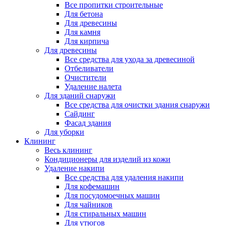
Все пропитки строительные
Для бетона
Для древесины
Для камня
Для кирпича
Для древесины
Все средства для ухода за древесиной
Отбеливатели
Очистители
Удаление налета
Для зданий снаружи
Все средства для очистки здания снаружи
Сайдинг
Фасад здания
Для уборки
Клининг
Весь клининг
Кондиционеры для изделий из кожи
Удаление накипи
Все средства для удаления накипи
Для кофемашин
Для посудомоечных машин
Для чайников
Для стиральных машин
Для утюгов