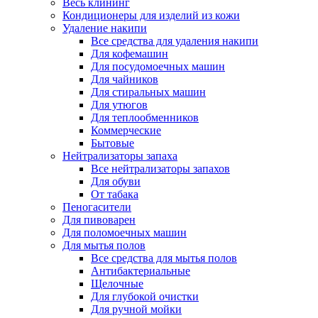
Весь клининг
Кондиционеры для изделий из кожи
Удаление накипи
Все средства для удаления накипи
Для кофемашин
Для посудомоечных машин
Для чайников
Для стиральных машин
Для утюгов
Для теплообменников
Коммерческие
Бытовые
Нейтрализаторы запаха
Все нейтрализаторы запахов
Для обуви
От табака
Пеногасители
Для пивоварен
Для поломоечных машин
Для мытья полов
Все средства для мытья полов
Антибактериальные
Щелочные
Для глубокой очистки
Для ручной мойки