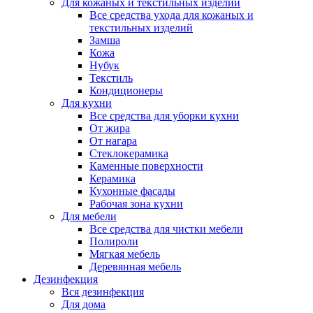
Для кожаных и текстильных изделий
Все средства ухода для кожаных и
текстильных изделий
Замша
Кожа
Нубук
Текстиль
Кондиционеры
Для кухни
Все средства для уборки кухни
От жира
От нагара
Стеклокерамика
Каменные поверхности
Керамика
Кухонные фасады
Рабочая зона кухни
Для мебели
Все средства для чистки мебели
Полироли
Мягкая мебель
Деревянная мебель
Дезинфекция
Вся дезинфекция
Для дома