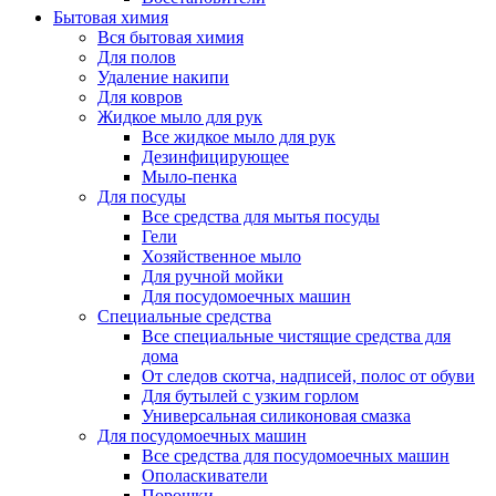
Бытовая химия
Вся бытовая химия
Для полов
Удаление накипи
Для ковров
Жидкое мыло для рук
Все жидкое мыло для рук
Дезинфицирующее
Мыло-пенка
Для посуды
Все средства для мытья посуды
Гели
Хозяйственное мыло
Для ручной мойки
Для посудомоечных машин
Специальные средства
Все специальные чистящие средства для
дома
От следов скотча, надписей, полос от обуви
Для бутылей с узким горлом
Универсальная силиконовая смазка
Для посудомоечных машин
Все средства для посудомоечных машин
Ополаскиватели
Порошки