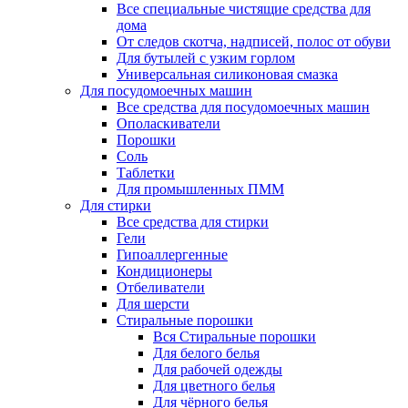
Все специальные чистящие средства для
дома
От следов скотча, надписей, полос от обуви
Для бутылей с узким горлом
Универсальная силиконовая смазка
Для посудомоечных машин
Все средства для посудомоечных машин
Ополаскиватели
Порошки
Соль
Таблетки
Для промышленных ПММ
Для стирки
Все средства для стирки
Гели
Гипоаллергенные
Кондиционеры
Отбеливатели
Для шерсти
Стиральные порошки
Вся Стиральные порошки
Для белого белья
Для рабочей одежды
Для цветного белья
Для чёрного белья