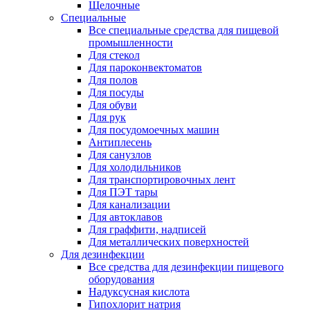
Щелочные
Специальные
Все специальные средства для пищевой
промышленности
Для стекол
Для пароконвектоматов
Для полов
Для посуды
Для обуви
Для рук
Для посудомоечных машин
Антиплесень
Для санузлов
Для холодильников
Для транспортировочных лент
Для ПЭТ тары
Для канализации
Для автоклавов
Для граффити, надписей
Для металлических поверхностей
Для дезинфекции
Все средства для дезинфекции пищевого
оборудования
Надуксусная кислота
Гипохлорит натрия