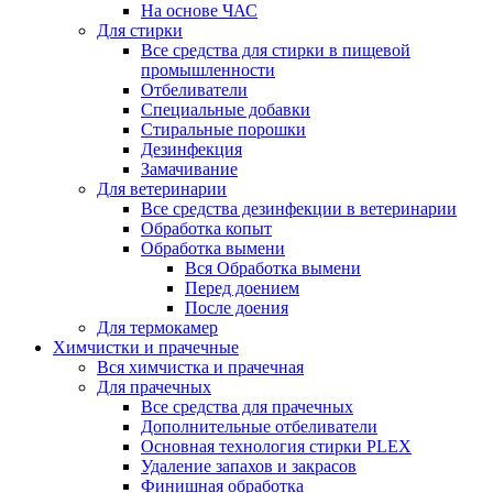
На основе ЧАС
Для стирки
Все средства для стирки в пищевой
промышленности
Отбеливатели
Специальные добавки
Стиральные порошки
Дезинфекция
Замачивание
Для ветеринарии
Все средства дезинфекции в ветеринарии
Обработка копыт
Обработка вымени
Вся Обработка вымени
Перед доением
После доения
Для термокамер
Химчистки и прачечные
Вся химчистка и прачечная
Для прачечных
Все средства для прачечных
Дополнительные отбеливатели
Основная технология стирки PLEX
Удаление запахов и закрасов
Финишная обработка