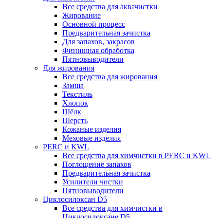
Все средства для аквачистки
Жирование
Основной процесс
Предварительная зачистка
Для запахов, закрасов
Финишная обработка
Пятновыводители
Для жирования
Все средства для жирования
Замша
Текстиль
Хлопок
Шёлк
Шерсть
Кожаные изделия
Меховые изделия
PERC и KWL
Все средства для химчистки в PERC и KWL
Поглощение запахов
Предварительная зачистка
Усилители чистки
Пятновыводители
Циклосилоксан D5
Все средства для химчистки в
Циклосилоксане D5