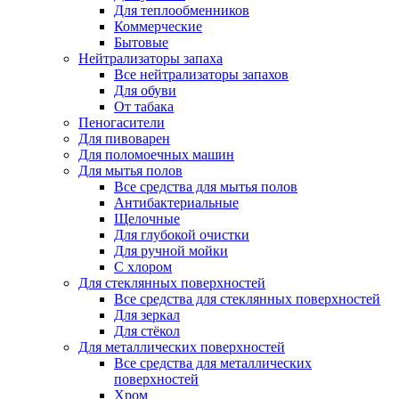
Для теплообменников
Коммерческие
Бытовые
Нейтрализаторы запаха
Все нейтрализаторы запахов
Для обуви
От табака
Пеногасители
Для пивоварен
Для поломоечных машин
Для мытья полов
Все средства для мытья полов
Антибактериальные
Щелочные
Для глубокой очистки
Для ручной мойки
С хлором
Для стеклянных поверхностей
Все средства для стеклянных поверхностей
Для зеркал
Для стёкол
Для металлических поверхностей
Все средства для металлических
поверхностей
Хром