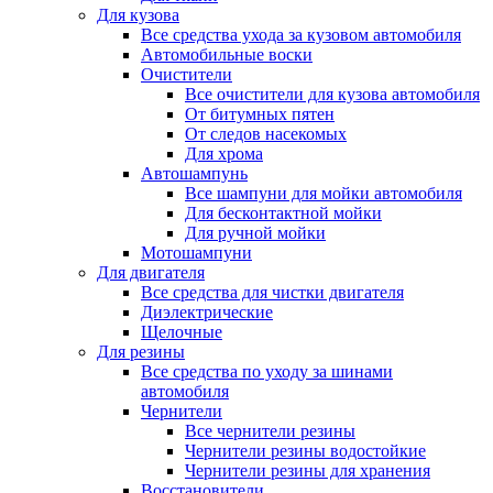
Для кузова
Все средства ухода за кузовом автомобиля
Автомобильные воски
Очистители
Все очистители для кузова автомобиля
От битумных пятен
От следов насекомых
Для хрома
Автошампунь
Все шампуни для мойки автомобиля
Для бесконтактной мойки
Для ручной мойки
Мотошампуни
Для двигателя
Все средства для чистки двигателя
Диэлектрические
Щелочные
Для резины
Все средства по уходу за шинами
автомобиля
Чернители
Все чернители резины
Чернители резины водостойкие
Чернители резины для хранения
Восстановители