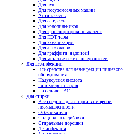
Для рук
Для посудомоечных машин
Антиплесень
Для санузлов
Для холодильников
Для транспортировочных лент
Для ПЭТ тары
Для канализации
Для автоклавов
Для граффити, надписей
Для металлических поверхностей
Для дезинфекции
Все средства для дезинфекции пищевого
оборудования
Надуксусная кислота
Гипохлорит натрия
На основе ЧАС
Для стирки
Все средства для стирки в пищевой
промышленности
Отбеливатели
Специальные добавки
Стиральные порошки
Дезинфекция
Замачивание