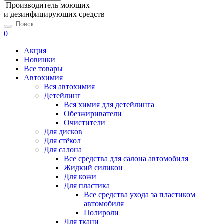
Производитель моющих
и дезинфицирующих средств
0
Акция
Новинки
Все товары
Автохимия
Вся автохимия
Детейлинг
Вся химия для детейлинга
Обезжириватели
Очистители
Для дисков
Для стёкол
Для салона
Все средства для салона автомобиля
Жидкий силикон
Для кожи
Для пластика
Все средства ухода за пластиком
автомобиля
Полироли
Для ткани