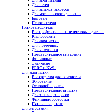
Для замачивания
Для пятен
Для запахов, закрасов
Для моек высокого давления
Бытовые
Пеногасители
Пятновыводители
Все профессиональные пятновыводители
Кислородные
Для аквачистки
Для прачечных
Для химчистки
Предварительное выведение
Финишные
Энзимные
PERC и KWL
Для аквачистки
Все средства для аквачистки
Жирование
Основной процесс
Предварительная зачистка
Для запахов, закрасов
Финишная обработка
Пятновыводители
Для жирования