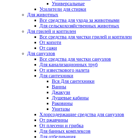
Универсальные
Усилители для стирки
Для животных
Все средства для ухода за животными
Для сельскохозяйственных животных
Для грилей и коптилен
Все средства для чистки грилей и коптилен
От копоти
От сажи
Для санузлов
Все средства для чистки санузлов
Для канализационных труб
От известкового налета
Для сантехники
Вся Для сантехники
Ванны
Джакузи
Душевые кабины
Раковины
Унитазы
Хлорсодержащие средства для санузлов
От ржавчины
От плесени и грибка
Для банных комплексов
Для отбеливания