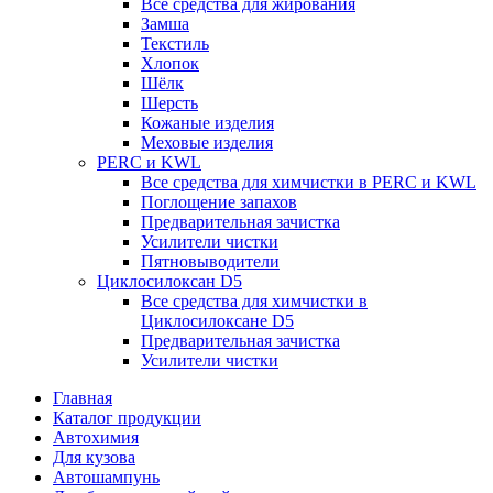
Все средства для жирования
Замша
Текстиль
Хлопок
Шёлк
Шерсть
Кожаные изделия
Меховые изделия
PERC и KWL
Все средства для химчистки в PERC и KWL
Поглощение запахов
Предварительная зачистка
Усилители чистки
Пятновыводители
Циклосилоксан D5
Все средства для химчистки в
Циклосилоксане D5
Предварительная зачистка
Усилители чистки
Главная
Каталог продукции
Автохимия
Для кузова
Автошампунь