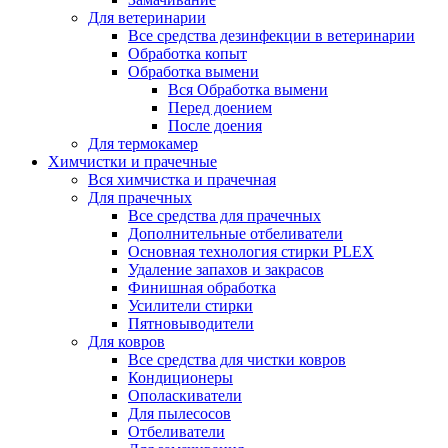
Для ветеринарии
Все средства дезинфекции в ветеринарии
Обработка копыт
Обработка вымени
Вся Обработка вымени
Перед доением
После доения
Для термокамер
Химчистки и прачечные
Вся химчистка и прачечная
Для прачечных
Все средства для прачечных
Дополнительные отбеливатели
Основная технология стирки PLEX
Удаление запахов и закрасов
Финишная обработка
Усилители стирки
Пятновыводители
Для ковров
Все средства для чистки ковров
Кондиционеры
Ополаскиватели
Для пылесосов
Отбеливатели