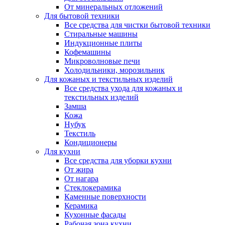
От минеральных отложений
Для бытовой техники
Все средства для чистки бытовой техники
Стиральные машины
Индукционные плиты
Кофемашины
Микроволновые печи
Холодильники, морозильник
Для кожаных и текстильных изделий
Все средства ухода для кожаных и
текстильных изделий
Замша
Кожа
Нубук
Текстиль
Кондиционеры
Для кухни
Все средства для уборки кухни
От жира
От нагара
Стеклокерамика
Каменные поверхности
Керамика
Кухонные фасады
Рабочая зона кухни