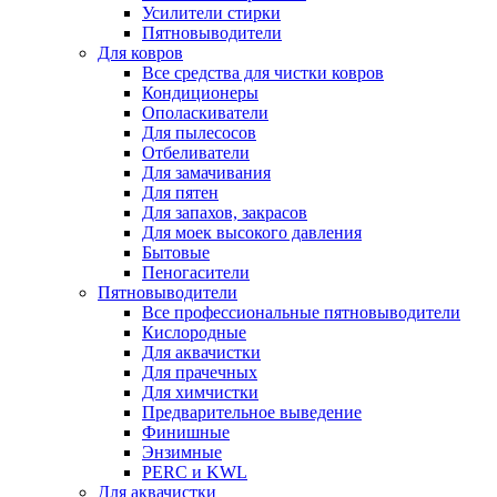
Усилители стирки
Пятновыводители
Для ковров
Все средства для чистки ковров
Кондиционеры
Ополаскиватели
Для пылесосов
Отбеливатели
Для замачивания
Для пятен
Для запахов, закрасов
Для моек высокого давления
Бытовые
Пеногасители
Пятновыводители
Все профессиональные пятновыводители
Кислородные
Для аквачистки
Для прачечных
Для химчистки
Предварительное выведение
Финишные
Энзимные
PERC и KWL
Для аквачистки