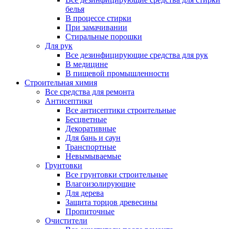
белья
В процессе стирки
При замачивании
Стиральные порошки
Для рук
Все дезинфицирующие средства для рук
В медицине
В пищевой промышленности
Строительная химия
Все средства для ремонта
Антисептики
Все антисептики строительные
Бесцветные
Декоративные
Для бань и саун
Транспортные
Невымываемые
Грунтовки
Все грунтовки строительные
Влагоизолирующие
Для дерева
Защита торцов древесины
Пропиточные
Очистители