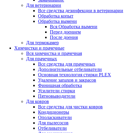
Для ветеринарии
Все средства дезинфекции в ветеринарии
Обработка копыт
Обработка вымени
Вся Обработка вымени
Перед доением
После доения
Для термокамер
Химчистки и прачечные
Вся химчистка и прачечная
Для прачечных
Все средства для прачечных
Дополнительные отбеливатели
Основная технология стирки PLEX
Удаление запахов и закрасов
Финишная обработка
Усилители стирки
Пятновыводители
Для ковров
Все средства для чистки ковров
Кондиционеры
Ополаскиватели
Для пылесосов
Отбеливатели