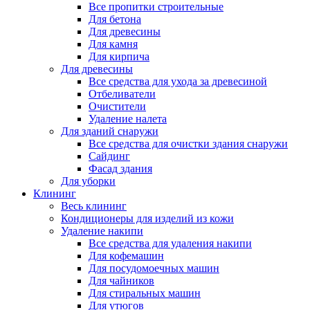
Все пропитки строительные
Для бетона
Для древесины
Для камня
Для кирпича
Для древесины
Все средства для ухода за древесиной
Отбеливатели
Очистители
Удаление налета
Для зданий снаружи
Все средства для очистки здания снаружи
Сайдинг
Фасад здания
Для уборки
Клининг
Весь клининг
Кондиционеры для изделий из кожи
Удаление накипи
Все средства для удаления накипи
Для кофемашин
Для посудомоечных машин
Для чайников
Для стиральных машин
Для утюгов