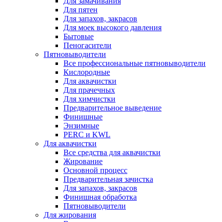
Для замачивания
Для пятен
Для запахов, закрасов
Для моек высокого давления
Бытовые
Пеногасители
Пятновыводители
Все профессиональные пятновыводители
Кислородные
Для аквачистки
Для прачечных
Для химчистки
Предварительное выведение
Финишные
Энзимные
PERC и KWL
Для аквачистки
Все средства для аквачистки
Жирование
Основной процесс
Предварительная зачистка
Для запахов, закрасов
Финишная обработка
Пятновыводители
Для жирования