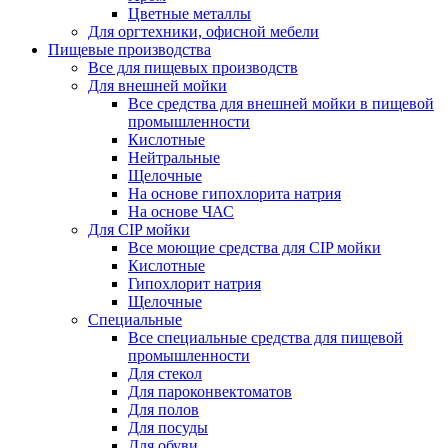
Цветные металлы
Для оргтехники, офисной мебели
Пищевые производства
Все для пищевых производств
Для внешней мойки
Все средства для внешней мойки в пищевой
промышленности
Кислотные
Нейтральные
Щелочные
На основе гипохлорита натрия
На основе ЧАС
Для CIP мойки
Все моющие средства для CIP мойки
Кислотные
Гипохлорит натрия
Щелочные
Специальные
Все специальные средства для пищевой
промышленности
Для стекол
Для пароконвектоматов
Для полов
Для посуды
Для обуви