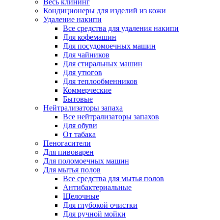
Весь клининг
Кондиционеры для изделий из кожи
Удаление накипи
Все средства для удаления накипи
Для кофемашин
Для посудомоечных машин
Для чайников
Для стиральных машин
Для утюгов
Для теплообменников
Коммерческие
Бытовые
Нейтрализаторы запаха
Все нейтрализаторы запахов
Для обуви
От табака
Пеногасители
Для пивоварен
Для поломоечных машин
Для мытья полов
Все средства для мытья полов
Антибактериальные
Щелочные
Для глубокой очистки
Для ручной мойки