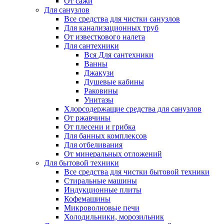
От сажи
Для санузлов
Все средства для чистки санузлов
Для канализационных труб
От известкового налета
Для сантехники
Вся Для сантехники
Ванны
Джакузи
Душевые кабины
Раковины
Унитазы
Хлорсодержащие средства для санузлов
От ржавчины
От плесени и грибка
Для банных комплексов
Для отбеливания
От минеральных отложений
Для бытовой техники
Все средства для чистки бытовой техники
Стиральные машины
Индукционные плиты
Кофемашины
Микроволновые печи
Холодильники, морозильник