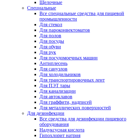
Щелочные
Специальные
Все специальные средства для пищевой
промышленности
Для стекол
Для пароконвектоматов
Для полов
Для посуды
Для обуви
Для рук
Для посудомоечных машин
Антиплесень
Для санузлов
Для холодильников
Для транспортировочных лент
Для ПЭТ тары
Для канализации
Для автоклавов
Для граффити, надписей
Для металлических поверхностей
Для дезинфекции
Все средства для дезинфекции пищевого
оборудования
Надуксусная кислота
Гипохлорит натрия