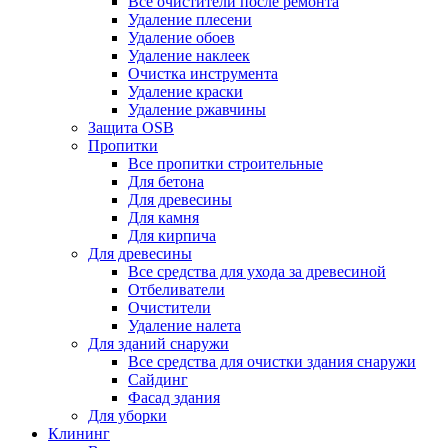
Все очистители после ремонта
Удаление плесени
Удаление обоев
Удаление наклеек
Очистка инструмента
Удаление краски
Удаление ржавчины
Защита OSB
Пропитки
Все пропитки строительные
Для бетона
Для древесины
Для камня
Для кирпича
Для древесины
Все средства для ухода за древесиной
Отбеливатели
Очистители
Удаление налета
Для зданий снаружи
Все средства для очистки здания снаружи
Сайдинг
Фасад здания
Для уборки
Клининг