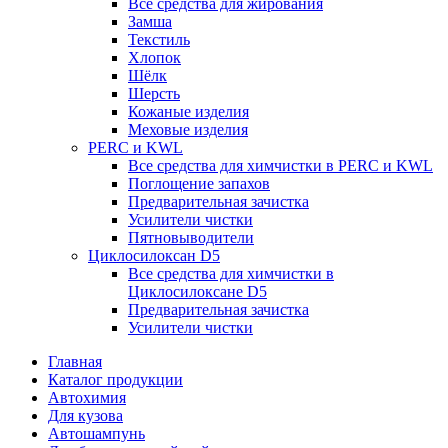
Все средства для жирования
Замша
Текстиль
Хлопок
Шёлк
Шерсть
Кожаные изделия
Меховые изделия
PERC и KWL
Все средства для химчистки в PERC и KWL
Поглощение запахов
Предварительная зачистка
Усилители чистки
Пятновыводители
Циклосилоксан D5
Все средства для химчистки в
Циклосилоксане D5
Предварительная зачистка
Усилители чистки
Главная
Каталог продукции
Автохимия
Для кузова
Автошампунь