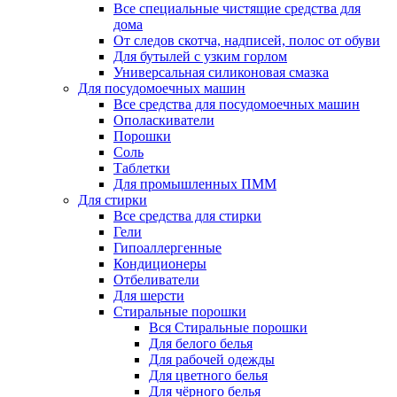
Все специальные чистящие средства для
дома
От следов скотча, надписей, полос от обуви
Для бутылей с узким горлом
Универсальная силиконовая смазка
Для посудомоечных машин
Все средства для посудомоечных машин
Ополаскиватели
Порошки
Соль
Таблетки
Для промышленных ПММ
Для стирки
Все средства для стирки
Гели
Гипоаллергенные
Кондиционеры
Отбеливатели
Для шерсти
Стиральные порошки
Вся Стиральные порошки
Для белого белья
Для рабочей одежды
Для цветного белья
Для чёрного белья