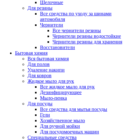
Щелочные
Для резины
Все средства по уходу за шинами
автомобиля
Чернители
Все чернители резины
Чернители резины водостойкие
Чернители резины для хранения
Восстановители
Бытовая химия
Вся бытовая химия
Для полов
Удаление накипи
Для ковров
Жидкое мыло для рук
Все жидкое мыло для рук
Дезинфицирующее
Мыло-пенка
Для посуды
Все средства для мытья посуды
Гели
Хозяйственное мыло
Для ручной мойки
Для посудомоечных машин
Специальные средства