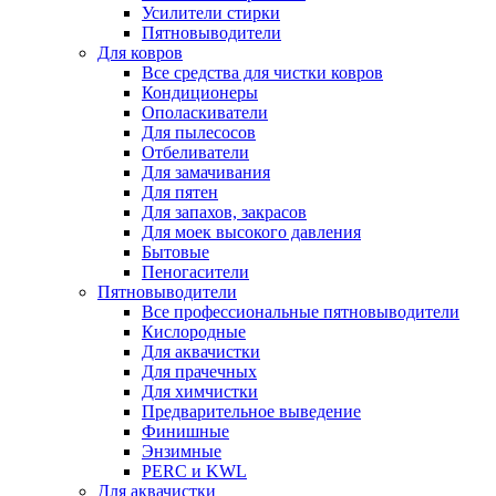
Усилители стирки
Пятновыводители
Для ковров
Все средства для чистки ковров
Кондиционеры
Ополаскиватели
Для пылесосов
Отбеливатели
Для замачивания
Для пятен
Для запахов, закрасов
Для моек высокого давления
Бытовые
Пеногасители
Пятновыводители
Все профессиональные пятновыводители
Кислородные
Для аквачистки
Для прачечных
Для химчистки
Предварительное выведение
Финишные
Энзимные
PERC и KWL
Для аквачистки