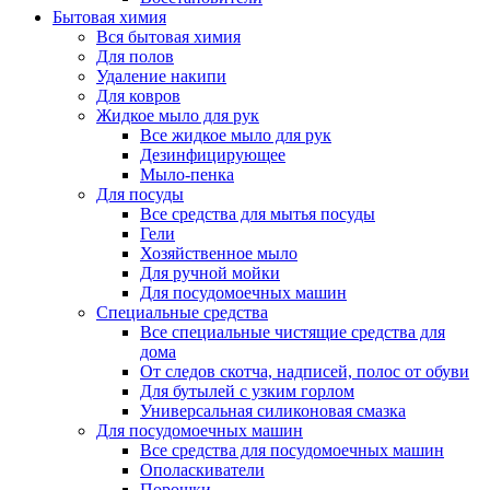
Бытовая химия
Вся бытовая химия
Для полов
Удаление накипи
Для ковров
Жидкое мыло для рук
Все жидкое мыло для рук
Дезинфицирующее
Мыло-пенка
Для посуды
Все средства для мытья посуды
Гели
Хозяйственное мыло
Для ручной мойки
Для посудомоечных машин
Специальные средства
Все специальные чистящие средства для
дома
От следов скотча, надписей, полос от обуви
Для бутылей с узким горлом
Универсальная силиконовая смазка
Для посудомоечных машин
Все средства для посудомоечных машин
Ополаскиватели
Порошки