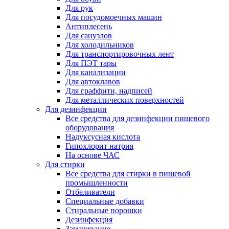
Для рук
Для посудомоечных машин
Антиплесень
Для санузлов
Для холодильников
Для транспортировочных лент
Для ПЭТ тары
Для канализации
Для автоклавов
Для граффити, надписей
Для металлических поверхностей
Для дезинфекции
Все средства для дезинфекции пищевого
оборудования
Надуксусная кислота
Гипохлорит натрия
На основе ЧАС
Для стирки
Все средства для стирки в пищевой
промышленности
Отбеливатели
Специальные добавки
Стиральные порошки
Дезинфекция
Замачивание