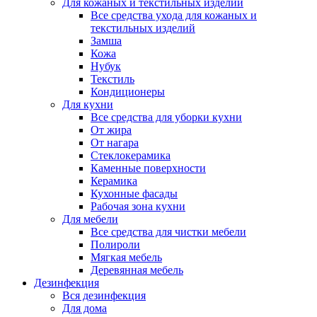
Для кожаных и текстильных изделий
Все средства ухода для кожаных и
текстильных изделий
Замша
Кожа
Нубук
Текстиль
Кондиционеры
Для кухни
Все средства для уборки кухни
От жира
От нагара
Стеклокерамика
Каменные поверхности
Керамика
Кухонные фасады
Рабочая зона кухни
Для мебели
Все средства для чистки мебели
Полироли
Мягкая мебель
Деревянная мебель
Дезинфекция
Вся дезинфекция
Для дома