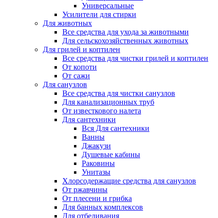
Универсальные
Усилители для стирки
Для животных
Все средства для ухода за животными
Для сельскохозяйственных животных
Для грилей и коптилен
Все средства для чистки грилей и коптилен
От копоти
От сажи
Для санузлов
Все средства для чистки санузлов
Для канализационных труб
От известкового налета
Для сантехники
Вся Для сантехники
Ванны
Джакузи
Душевые кабины
Раковины
Унитазы
Хлорсодержащие средства для санузлов
От ржавчины
От плесени и грибка
Для банных комплексов
Для отбеливания