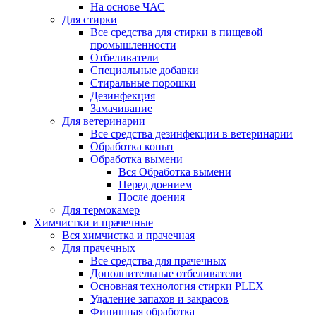
На основе ЧАС
Для стирки
Все средства для стирки в пищевой
промышленности
Отбеливатели
Специальные добавки
Стиральные порошки
Дезинфекция
Замачивание
Для ветеринарии
Все средства дезинфекции в ветеринарии
Обработка копыт
Обработка вымени
Вся Обработка вымени
Перед доением
После доения
Для термокамер
Химчистки и прачечные
Вся химчистка и прачечная
Для прачечных
Все средства для прачечных
Дополнительные отбеливатели
Основная технология стирки PLEX
Удаление запахов и закрасов
Финишная обработка