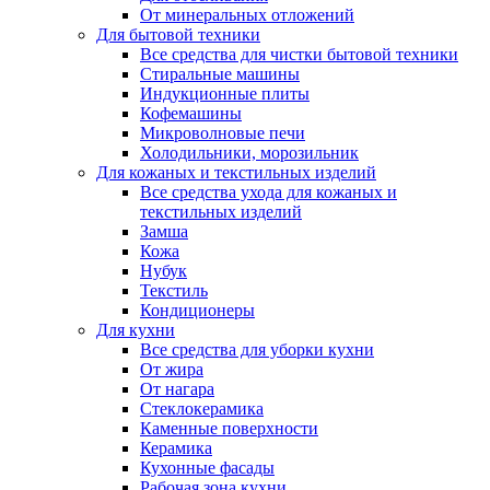
От минеральных отложений
Для бытовой техники
Все средства для чистки бытовой техники
Стиральные машины
Индукционные плиты
Кофемашины
Микроволновые печи
Холодильники, морозильник
Для кожаных и текстильных изделий
Все средства ухода для кожаных и
текстильных изделий
Замша
Кожа
Нубук
Текстиль
Кондиционеры
Для кухни
Все средства для уборки кухни
От жира
От нагара
Стеклокерамика
Каменные поверхности
Керамика
Кухонные фасады
Рабочая зона кухни