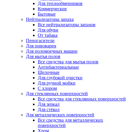
Для теплообменников
Коммерческие
Бытовые
Нейтрализаторы запаха
Все нейтрализаторы запахов
Для обуви
От табака
Пеногасители
Для пивоварен
Для поломоечных машин
Для мытья полов
Все средства для мытья полов
Антибактериальные
Щелочные
Для глубокой очистки
Для ручной мойки
С хлором
Для стеклянных поверхностей
Все средства для стеклянных поверхностей
Для зеркал
Для стёкол
Для металлических поверхностей
Все средства для металлических
поверхностей
Хром