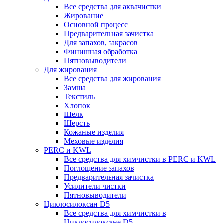
Все средства для аквачистки
Жирование
Основной процесс
Предварительная зачистка
Для запахов, закрасов
Финишная обработка
Пятновыводители
Для жирования
Все средства для жирования
Замша
Текстиль
Хлопок
Шёлк
Шерсть
Кожаные изделия
Меховые изделия
PERC и KWL
Все средства для химчистки в PERC и KWL
Поглощение запахов
Предварительная зачистка
Усилители чистки
Пятновыводители
Циклосилоксан D5
Все средства для химчистки в
Циклосилоксане D5