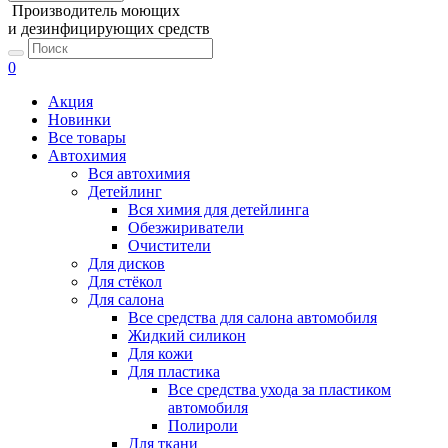
Производитель моющих
и дезинфицирующих средств
0
Акция
Новинки
Все товары
Автохимия
Вся автохимия
Детейлинг
Вся химия для детейлинга
Обезжириватели
Очистители
Для дисков
Для стёкол
Для салона
Все средства для салона автомобиля
Жидкий силикон
Для кожи
Для пластика
Все средства ухода за пластиком
автомобиля
Полироли
Для ткани