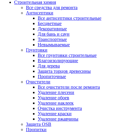
Строительная химия
Все средства для ремонта
Антисептики
Все антисептики строительные
Бесцветные
Декоративные
Для бань и саун
Транспортные
Невымываемые
Грунтовки
Все грунтовки строительные
Влагоизолирующие
Для дерева
Защита торцов древесины
Пропиточные
Очистители
Все очистители после ремонта
Удаление плесени
Удаление обоев
Удаление наклеек
Очистка инструмента
Удаление краски
Удаление ржавчины
Защита OSB
Пропитки