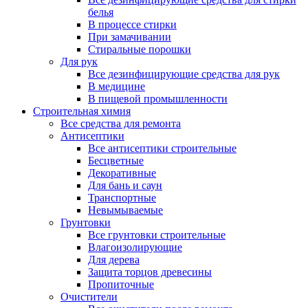
белья
В процессе стирки
При замачивании
Стиральные порошки
Для рук
Все дезинфицирующие средства для рук
В медицине
В пищевой промышленности
Строительная химия
Все средства для ремонта
Антисептики
Все антисептики строительные
Бесцветные
Декоративные
Для бань и саун
Транспортные
Невымываемые
Грунтовки
Все грунтовки строительные
Влагоизолирующие
Для дерева
Защита торцов древесины
Пропиточные
Очистители