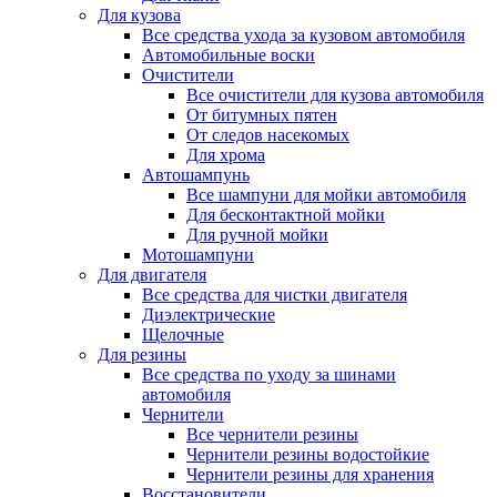
Для кузова
Все средства ухода за кузовом автомобиля
Автомобильные воски
Очистители
Все очистители для кузова автомобиля
От битумных пятен
От следов насекомых
Для хрома
Автошампунь
Все шампуни для мойки автомобиля
Для бесконтактной мойки
Для ручной мойки
Мотошампуни
Для двигателя
Все средства для чистки двигателя
Диэлектрические
Щелочные
Для резины
Все средства по уходу за шинами
автомобиля
Чернители
Все чернители резины
Чернители резины водостойкие
Чернители резины для хранения
Восстановители