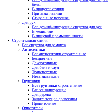
белья
В процессе стирки
При замачивании
Стиральные порошки
Для рук
Все дезинфицирующие средства для рук
В медицине
В пищевой промышленности
Строительная химия
Все средства для ремонта
Антисептики
Все антисептики строительные
Бесцветные
Декоративные
Для бань и саун
Транспортные
Невымываемые
Грунтовки
Все грунтовки строительные
Влагоизолирующие
Для дерева
Защита торцов древесины
Пропиточные
Очистители