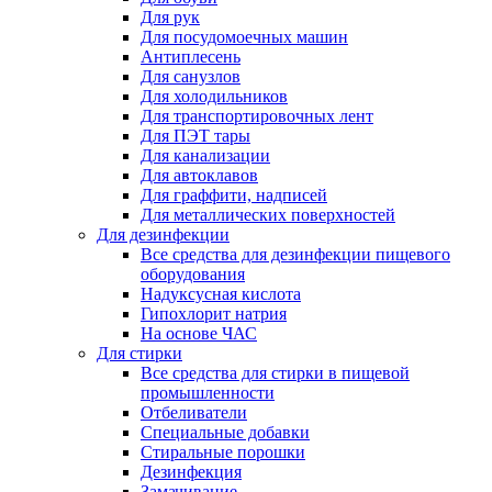
Для рук
Для посудомоечных машин
Антиплесень
Для санузлов
Для холодильников
Для транспортировочных лент
Для ПЭТ тары
Для канализации
Для автоклавов
Для граффити, надписей
Для металлических поверхностей
Для дезинфекции
Все средства для дезинфекции пищевого
оборудования
Надуксусная кислота
Гипохлорит натрия
На основе ЧАС
Для стирки
Все средства для стирки в пищевой
промышленности
Отбеливатели
Специальные добавки
Стиральные порошки
Дезинфекция
Замачивание