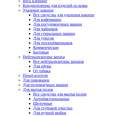
Весь клининг
Кондиционеры для изделий из кожи
Удаление накипи
Все средства для удаления накипи
Для кофемашин
Для посудомоечных машин
Для чайников
Для стиральных машин
Для утюгов
Для теплообменников
Коммерческие
Бытовые
Нейтрализаторы запаха
Все нейтрализаторы запахов
Для обуви
От табака
Пеногасители
Для пивоварен
Для поломоечных машин
Для мытья полов
Все средства для мытья полов
Антибактериальные
Щелочные
Для глубокой очистки
Для ручной мойки