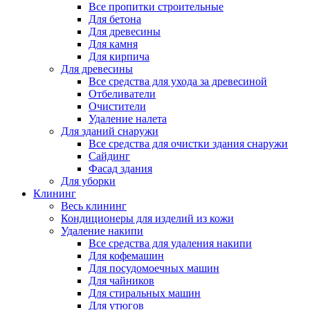
Все пропитки строительные
Для бетона
Для древесины
Для камня
Для кирпича
Для древесины
Все средства для ухода за древесиной
Отбеливатели
Очистители
Удаление налета
Для зданий снаружи
Все средства для очистки здания снаружи
Сайдинг
Фасад здания
Для уборки
Клининг
Весь клининг
Кондиционеры для изделий из кожи
Удаление накипи
Все средства для удаления накипи
Для кофемашин
Для посудомоечных машин
Для чайников
Для стиральных машин
Для утюгов