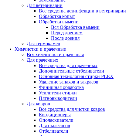
Для ветеринарии
Все средства дезинфекции в ветеринарии
Обработка копыт
Обработка вымени
Вся Обработка вымени
Перед доением
После доения
Для термокамер
Химчистки и прачечные
Вся химчистка и прачечная
Для прачечных
Все средства для прачечных
Дополнительные отбеливатели
Основная технология стирки PLEX
Удаление запахов и закрасов
Финишная обработка
Усилители стирки
Пятновыводители
Для ковров
Все средства для чистки ковров
Кондиционеры
Ополаскиватели
Для пылесосов
Отбеливатели