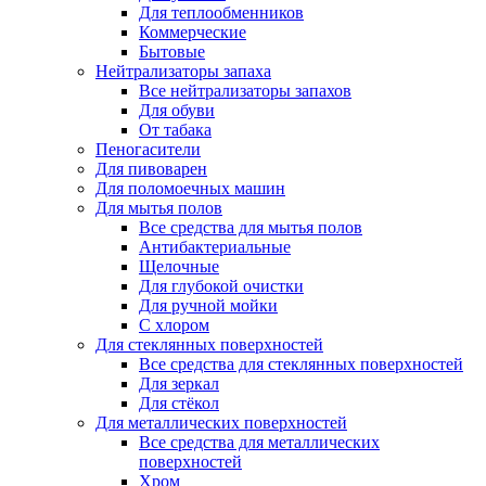
Для теплообменников
Коммерческие
Бытовые
Нейтрализаторы запаха
Все нейтрализаторы запахов
Для обуви
От табака
Пеногасители
Для пивоварен
Для поломоечных машин
Для мытья полов
Все средства для мытья полов
Антибактериальные
Щелочные
Для глубокой очистки
Для ручной мойки
С хлором
Для стеклянных поверхностей
Все средства для стеклянных поверхностей
Для зеркал
Для стёкол
Для металлических поверхностей
Все средства для металлических
поверхностей
Хром