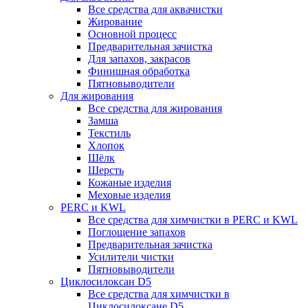
Все средства для аквачистки
Жирование
Основной процесс
Предварительная зачистка
Для запахов, закрасов
Финишная обработка
Пятновыводители
Для жирования
Все средства для жирования
Замша
Текстиль
Хлопок
Шёлк
Шерсть
Кожаные изделия
Меховые изделия
PERC и KWL
Все средства для химчистки в PERC и KWL
Поглощение запахов
Предварительная зачистка
Усилители чистки
Пятновыводители
Циклосилоксан D5
Все средства для химчистки в
Циклосилоксане D5