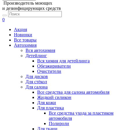
Производитель моющих
и дезинфицирующих средств
0
Акция
Новинки
Все товары
Автохимия
Вся автохимия
Детейлинг
Вся химия для детейлинга
Обезжириватели
Очистители
Для дисков
Для стёкол
Для салона
Все средства для салона автомобиля
Жидкий силикон
Для кожи
Для пластика
Все средства ухода за пластиком
автомобиля
Полироли
Для ткани