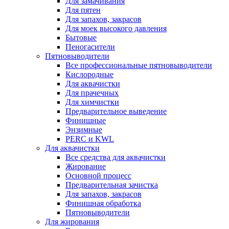
Для замачивания
Для пятен
Для запахов, закрасов
Для моек высокого давления
Бытовые
Пеногасители
Пятновыводители
Все профессиональные пятновыводители
Кислородные
Для аквачистки
Для прачечных
Для химчистки
Предварительное выведение
Финишные
Энзимные
PERC и KWL
Для аквачистки
Все средства для аквачистки
Жирование
Основной процесс
Предварительная зачистка
Для запахов, закрасов
Финишная обработка
Пятновыводители
Для жирования