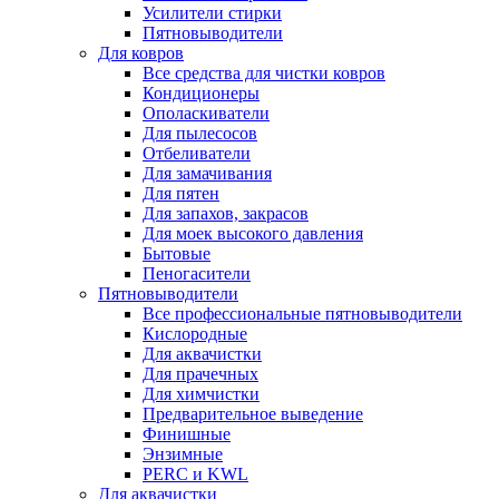
Усилители стирки
Пятновыводители
Для ковров
Все средства для чистки ковров
Кондиционеры
Ополаскиватели
Для пылесосов
Отбеливатели
Для замачивания
Для пятен
Для запахов, закрасов
Для моек высокого давления
Бытовые
Пеногасители
Пятновыводители
Все профессиональные пятновыводители
Кислородные
Для аквачистки
Для прачечных
Для химчистки
Предварительное выведение
Финишные
Энзимные
PERC и KWL
Для аквачистки