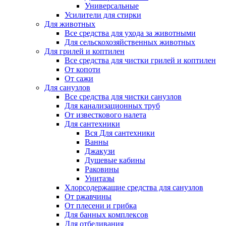
Универсальные
Усилители для стирки
Для животных
Все средства для ухода за животными
Для сельскохозяйственных животных
Для грилей и коптилен
Все средства для чистки грилей и коптилен
От копоти
От сажи
Для санузлов
Все средства для чистки санузлов
Для канализационных труб
От известкового налета
Для сантехники
Вся Для сантехники
Ванны
Джакузи
Душевые кабины
Раковины
Унитазы
Хлорсодержащие средства для санузлов
От ржавчины
От плесени и грибка
Для банных комплексов
Для отбеливания