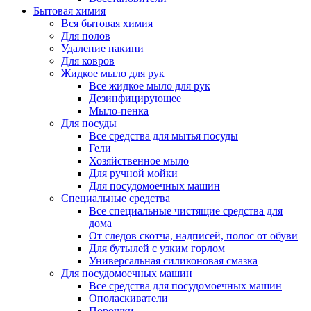
Бытовая химия
Вся бытовая химия
Для полов
Удаление накипи
Для ковров
Жидкое мыло для рук
Все жидкое мыло для рук
Дезинфицирующее
Мыло-пенка
Для посуды
Все средства для мытья посуды
Гели
Хозяйственное мыло
Для ручной мойки
Для посудомоечных машин
Специальные средства
Все специальные чистящие средства для
дома
От следов скотча, надписей, полос от обуви
Для бутылей с узким горлом
Универсальная силиконовая смазка
Для посудомоечных машин
Все средства для посудомоечных машин
Ополаскиватели
Порошки