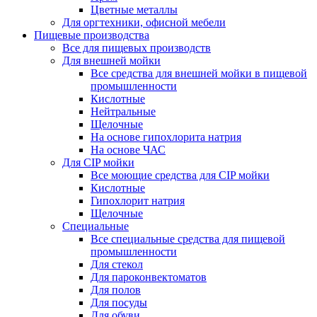
Цветные металлы
Для оргтехники, офисной мебели
Пищевые производства
Все для пищевых производств
Для внешней мойки
Все средства для внешней мойки в пищевой
промышленности
Кислотные
Нейтральные
Щелочные
На основе гипохлорита натрия
На основе ЧАС
Для CIP мойки
Все моющие средства для CIP мойки
Кислотные
Гипохлорит натрия
Щелочные
Специальные
Все специальные средства для пищевой
промышленности
Для стекол
Для пароконвектоматов
Для полов
Для посуды
Для обуви