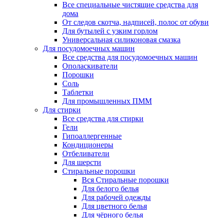
Все специальные чистящие средства для
дома
От следов скотча, надписей, полос от обуви
Для бутылей с узким горлом
Универсальная силиконовая смазка
Для посудомоечных машин
Все средства для посудомоечных машин
Ополаскиватели
Порошки
Соль
Таблетки
Для промышленных ПММ
Для стирки
Все средства для стирки
Гели
Гипоаллергенные
Кондиционеры
Отбеливатели
Для шерсти
Стиральные порошки
Вся Стиральные порошки
Для белого белья
Для рабочей одежды
Для цветного белья
Для чёрного белья