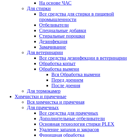
На основе ЧАС
Для стирки
Все средства для стирки в пищевой
промышленности
Отбеливатели
Специальные добавки
Стиральные порошки
Дезинфекция
Замачивание
Для ветеринарии
Все средства дезинфекции в ветеринарии
Обработка копыт
Обработка вымени
Вся Обработка вымени
Перед доением
После доения
Для термокамер
Химчистки и прачечные
Вся химчистка и прачечная
Для прачечных
Все средства для прачечных
Дополнительные отбеливатели
Основная технология стирки PLEX
Удаление запахов и закрасов
Финишная обработка