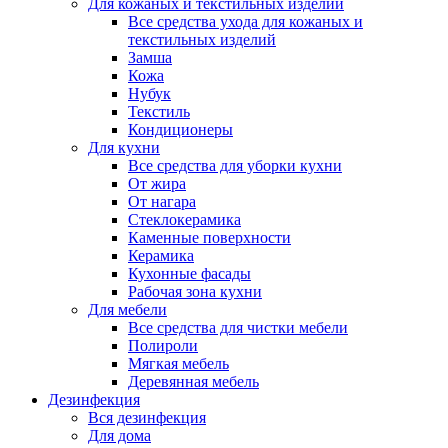
Для кожаных и текстильных изделий
Все средства ухода для кожаных и
текстильных изделий
Замша
Кожа
Нубук
Текстиль
Кондиционеры
Для кухни
Все средства для уборки кухни
От жира
От нагара
Стеклокерамика
Каменные поверхности
Керамика
Кухонные фасады
Рабочая зона кухни
Для мебели
Все средства для чистки мебели
Полироли
Мягкая мебель
Деревянная мебель
Дезинфекция
Вся дезинфекция
Для дома