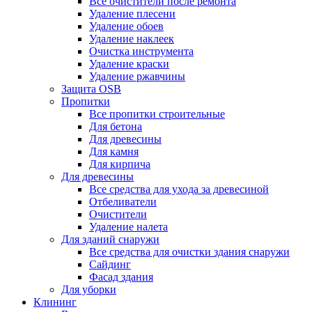
Все очистители после ремонта
Удаление плесени
Удаление обоев
Удаление наклеек
Очистка инструмента
Удаление краски
Удаление ржавчины
Защита OSB
Пропитки
Все пропитки строительные
Для бетона
Для древесины
Для камня
Для кирпича
Для древесины
Все средства для ухода за древесиной
Отбеливатели
Очистители
Удаление налета
Для зданий снаружи
Все средства для очистки здания снаружи
Сайдинг
Фасад здания
Для уборки
Клининг