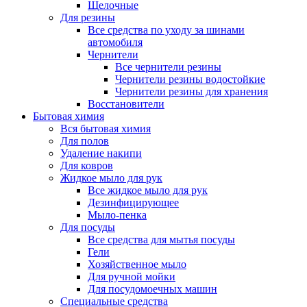
Щелочные
Для резины
Все средства по уходу за шинами
автомобиля
Чернители
Все чернители резины
Чернители резины водостойкие
Чернители резины для хранения
Восстановители
Бытовая химия
Вся бытовая химия
Для полов
Удаление накипи
Для ковров
Жидкое мыло для рук
Все жидкое мыло для рук
Дезинфицирующее
Мыло-пенка
Для посуды
Все средства для мытья посуды
Гели
Хозяйственное мыло
Для ручной мойки
Для посудомоечных машин
Специальные средства