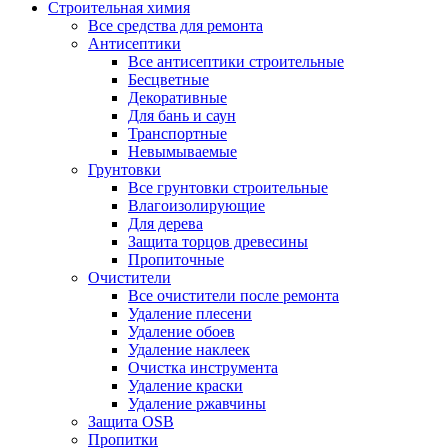
Строительная химия
Все средства для ремонта
Антисептики
Все антисептики строительные
Бесцветные
Декоративные
Для бань и саун
Транспортные
Невымываемые
Грунтовки
Все грунтовки строительные
Влагоизолирующие
Для дерева
Защита торцов древесины
Пропиточные
Очистители
Все очистители после ремонта
Удаление плесени
Удаление обоев
Удаление наклеек
Очистка инструмента
Удаление краски
Удаление ржавчины
Защита OSB
Пропитки