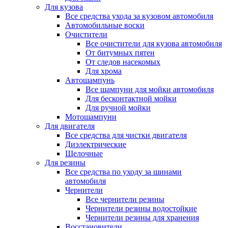
Для кузова
Все средства ухода за кузовом автомобиля
Автомобильные воски
Очистители
Все очистители для кузова автомобиля
От битумных пятен
От следов насекомых
Для хрома
Автошампунь
Все шампуни для мойки автомобиля
Для бесконтактной мойки
Для ручной мойки
Мотошампуни
Для двигателя
Все средства для чистки двигателя
Диэлектрические
Щелочные
Для резины
Все средства по уходу за шинами
автомобиля
Чернители
Все чернители резины
Чернители резины водостойкие
Чернители резины для хранения
Восстановители