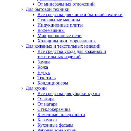
От минеральных отложений
Для бытовой техники
Все средства для чистки бытовой техники
Стиральные машины
Индукционные плиты
Кофемашины
Микроволновые печи
Холодильники, морозильник
Для кожаных и текстильных изделий
Все средства ухода для кожаных и
текстильных изделий
Замша
Кожа
Нубук
Текстиль
Кондиционеры
Для кухни
Все средства для уборки кухни
От жира
От нагара
Стеклокерамика
Каменные поверхности
Керамика
Кухонные фасады
Рабочая зона кухни