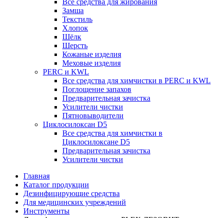
Все средства для жирования
Замша
Текстиль
Хлопок
Шёлк
Шерсть
Кожаные изделия
Меховые изделия
PERC и KWL
Все средства для химчистки в PERC и KWL
Поглощение запахов
Предварительная зачистка
Усилители чистки
Пятновыводители
Циклосилоксан D5
Все средства для химчистки в
Циклосилоксане D5
Предварительная зачистка
Усилители чистки
Главная
Каталог продукции
Дезинфицирующие средства
Для медицинских учреждений
Инструменты