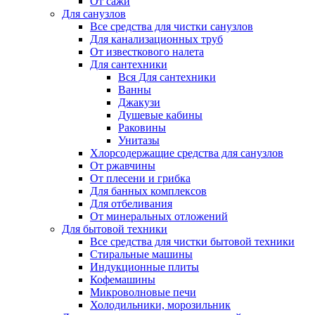
От сажи
Для санузлов
Все средства для чистки санузлов
Для канализационных труб
От известкового налета
Для сантехники
Вся Для сантехники
Ванны
Джакузи
Душевые кабины
Раковины
Унитазы
Хлорсодержащие средства для санузлов
От ржавчины
От плесени и грибка
Для банных комплексов
Для отбеливания
От минеральных отложений
Для бытовой техники
Все средства для чистки бытовой техники
Стиральные машины
Индукционные плиты
Кофемашины
Микроволновые печи
Холодильники, морозильник