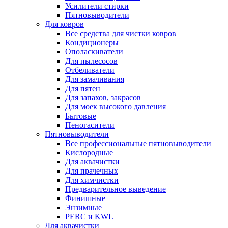
Усилители стирки
Пятновыводители
Для ковров
Все средства для чистки ковров
Кондиционеры
Ополаскиватели
Для пылесосов
Отбеливатели
Для замачивания
Для пятен
Для запахов, закрасов
Для моек высокого давления
Бытовые
Пеногасители
Пятновыводители
Все профессиональные пятновыводители
Кислородные
Для аквачистки
Для прачечных
Для химчистки
Предварительное выведение
Финишные
Энзимные
PERC и KWL
Для аквачистки