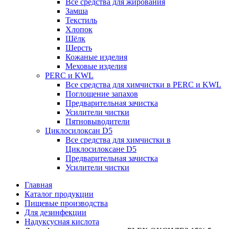
Все средства для жирования
Замша
Текстиль
Хлопок
Шёлк
Шерсть
Кожаные изделия
Меховые изделия
PERC и KWL
Все средства для химчистки в PERC и KWL
Поглощение запахов
Предварительная зачистка
Усилители чистки
Пятновыводители
Циклосилоксан D5
Все средства для химчистки в
Циклосилоксане D5
Предварительная зачистка
Усилители чистки
Главная
Каталог продукции
Пищевые производства
Для дезинфекции
Надуксусная кислота