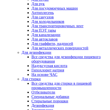
Для рук
Для посудомоечных машин
Антиплесень
Для санузлов
Для холодильников
Для транспортировочных лент
Для ПЭТ тары
Для канализации
Для автоклавов
Для граффити, надписей
Для металлических поверхностей
Для дезинфекции
Все средства для дезинфекции пищевого
оборудования
Надуксусная кислота
Гипохлорит натрия
На основе ЧАС
Для стирки
Все средства для стирки в пищевой
промышленности
Отбеливатели
Специальные добавки
Стиральные порошки
Дезинфекция
Замачивание