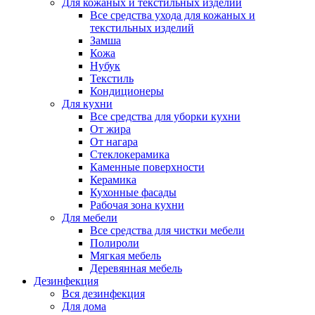
Для кожаных и текстильных изделий
Все средства ухода для кожаных и
текстильных изделий
Замша
Кожа
Нубук
Текстиль
Кондиционеры
Для кухни
Все средства для уборки кухни
От жира
От нагара
Стеклокерамика
Каменные поверхности
Керамика
Кухонные фасады
Рабочая зона кухни
Для мебели
Все средства для чистки мебели
Полироли
Мягкая мебель
Деревянная мебель
Дезинфекция
Вся дезинфекция
Для дома