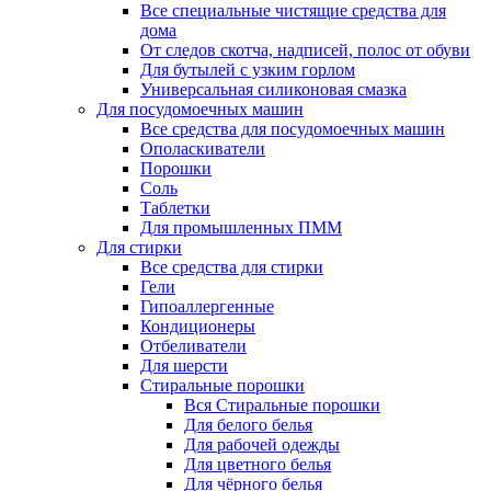
Все специальные чистящие средства для
дома
От следов скотча, надписей, полос от обуви
Для бутылей с узким горлом
Универсальная силиконовая смазка
Для посудомоечных машин
Все средства для посудомоечных машин
Ополаскиватели
Порошки
Соль
Таблетки
Для промышленных ПММ
Для стирки
Все средства для стирки
Гели
Гипоаллергенные
Кондиционеры
Отбеливатели
Для шерсти
Стиральные порошки
Вся Стиральные порошки
Для белого белья
Для рабочей одежды
Для цветного белья
Для чёрного белья