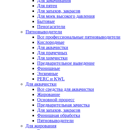
Для замачивания
Для пятен
Для запахов, закрасов
Для моек высокого давления
Бытовые
Пеногасители
Пятновыводители
Все профессиональные пятновыводители
Кислородные
Для аквачистки
Для прачечных
Для химчистки
Предварительное выведение
Финишные
Энзимные
PERC и KWL
Для аквачистки
Все средства для аквачистки
Жирование
Основной процесс
Предварительная зачистка
Для запахов, закрасов
Финишная обработка
Пятновыводители
Для жирования