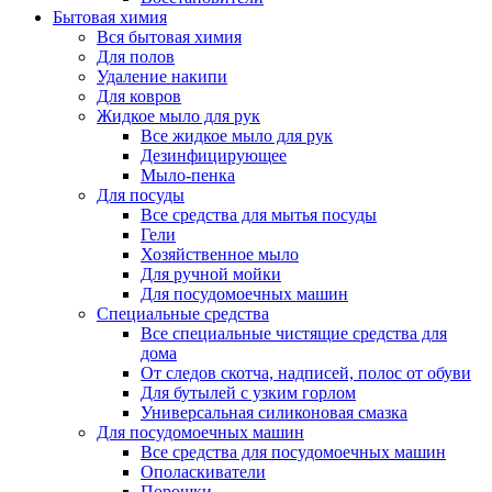
Бытовая химия
Вся бытовая химия
Для полов
Удаление накипи
Для ковров
Жидкое мыло для рук
Все жидкое мыло для рук
Дезинфицирующее
Мыло-пенка
Для посуды
Все средства для мытья посуды
Гели
Хозяйственное мыло
Для ручной мойки
Для посудомоечных машин
Специальные средства
Все специальные чистящие средства для
дома
От следов скотча, надписей, полос от обуви
Для бутылей с узким горлом
Универсальная силиконовая смазка
Для посудомоечных машин
Все средства для посудомоечных машин
Ополаскиватели
Порошки