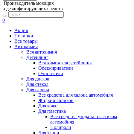
Производитель моющих
и дезинфицирующих средств
0
Акция
Новинки
Все товары
Автохимия
Вся автохимия
Детейлинг
Вся химия для детейлинга
Обезжириватели
Очистители
Для дисков
Для стёкол
Для салона
Все средства для салона автомобиля
Жидкий силикон
Для кожи
Для пластика
Все средства ухода за пластиком
автомобиля
Полироли
Для ткани