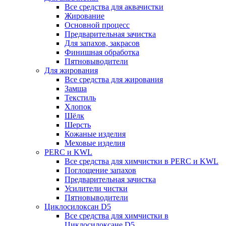
Все средства для аквачистки
Жирование
Основной процесс
Предварительная зачистка
Для запахов, закрасов
Финишная обработка
Пятновыводители
Для жирования
Все средства для жирования
Замша
Текстиль
Хлопок
Шёлк
Шерсть
Кожаные изделия
Меховые изделия
PERC и KWL
Все средства для химчистки в PERC и KWL
Поглощение запахов
Предварительная зачистка
Усилители чистки
Пятновыводители
Циклосилоксан D5
Все средства для химчистки в
Циклосилоксане D5