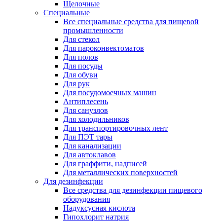
Щелочные
Специальные
Все специальные средства для пищевой
промышленности
Для стекол
Для пароконвектоматов
Для полов
Для посуды
Для обуви
Для рук
Для посудомоечных машин
Антиплесень
Для санузлов
Для холодильников
Для транспортировочных лент
Для ПЭТ тары
Для канализации
Для автоклавов
Для граффити, надписей
Для металлических поверхностей
Для дезинфекции
Все средства для дезинфекции пищевого
оборудования
Надуксусная кислота
Гипохлорит натрия