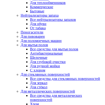
Для теплообменников
Коммерческие
Бытовые
Нейтрализаторы запаха
Все нейтрализаторы запахов
Для обуви
От табака
Пеногасители
Для пивоварен
Для поломоечных машин
Для мытья полов
Все средства для мытья полов
Антибактериальные
Щелочные
Для глубокой очистки
Для ручной мойки
С хлором
Для стеклянных поверхностей
Все средства для стеклянных поверхностей
Для зеркал
Для стёкол
Для металлических поверхностей
Все средства для металлических
поверхностей
Хром