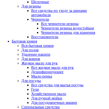
Щелочные
Для резины
Все средства по уходу за шинами
автомобиля
Чернители
Все чернители резины
Чернители резины водостойкие
Чернители резины для хранения
Восстановители
Бытовая химия
Вся бытовая химия
Для полов
Удаление накипи
Для ковров
Жидкое мыло для рук
Все жидкое мыло для рук
Дезинфицирующее
Мыло-пенка
Для посуды
Все средства для мытья посуды
Гели
Хозяйственное мыло
Для ручной мойки
Для посудомоечных машин
Специальные средства