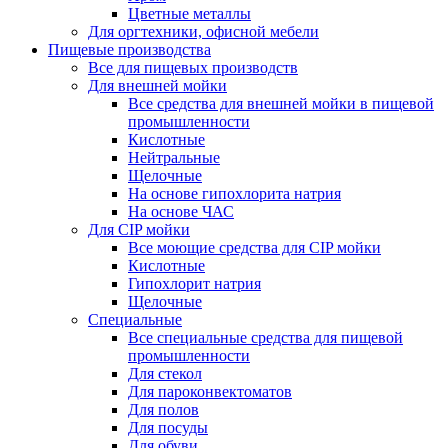
Цветные металлы
Для оргтехники, офисной мебели
Пищевые производства
Все для пищевых производств
Для внешней мойки
Все средства для внешней мойки в пищевой
промышленности
Кислотные
Нейтральные
Щелочные
На основе гипохлорита натрия
На основе ЧАС
Для CIP мойки
Все моющие средства для CIP мойки
Кислотные
Гипохлорит натрия
Щелочные
Специальные
Все специальные средства для пищевой
промышленности
Для стекол
Для пароконвектоматов
Для полов
Для посуды
Для обуви