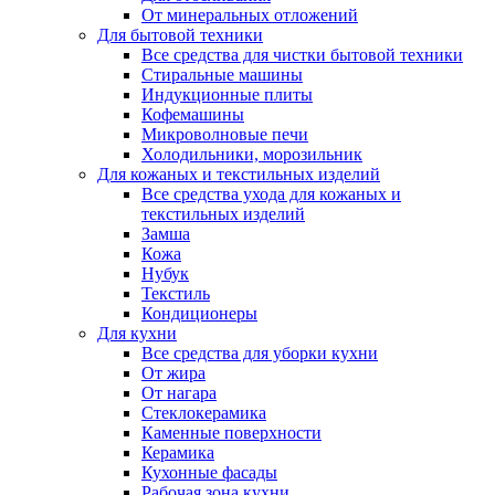
От минеральных отложений
Для бытовой техники
Все средства для чистки бытовой техники
Стиральные машины
Индукционные плиты
Кофемашины
Микроволновые печи
Холодильники, морозильник
Для кожаных и текстильных изделий
Все средства ухода для кожаных и
текстильных изделий
Замша
Кожа
Нубук
Текстиль
Кондиционеры
Для кухни
Все средства для уборки кухни
От жира
От нагара
Стеклокерамика
Каменные поверхности
Керамика
Кухонные фасады
Рабочая зона кухни