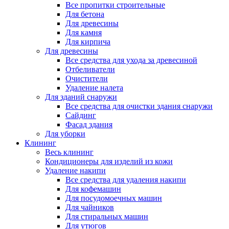
Все пропитки строительные
Для бетона
Для древесины
Для камня
Для кирпича
Для древесины
Все средства для ухода за древесиной
Отбеливатели
Очистители
Удаление налета
Для зданий снаружи
Все средства для очистки здания снаружи
Сайдинг
Фасад здания
Для уборки
Клининг
Весь клининг
Кондиционеры для изделий из кожи
Удаление накипи
Все средства для удаления накипи
Для кофемашин
Для посудомоечных машин
Для чайников
Для стиральных машин
Для утюгов