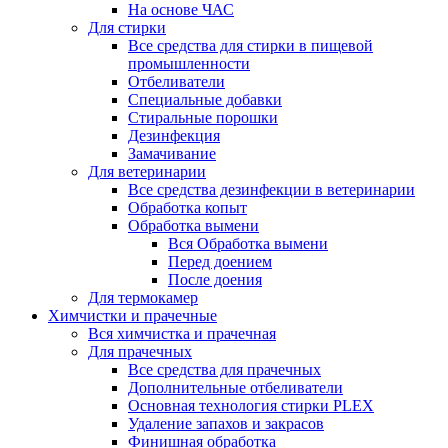
На основе ЧАС
Для стирки
Все средства для стирки в пищевой
промышленности
Отбеливатели
Специальные добавки
Стиральные порошки
Дезинфекция
Замачивание
Для ветеринарии
Все средства дезинфекции в ветеринарии
Обработка копыт
Обработка вымени
Вся Обработка вымени
Перед доением
После доения
Для термокамер
Химчистки и прачечные
Вся химчистка и прачечная
Для прачечных
Все средства для прачечных
Дополнительные отбеливатели
Основная технология стирки PLEX
Удаление запахов и закрасов
Финишная обработка