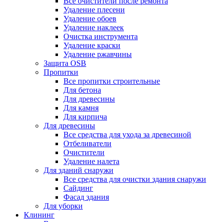
Все очистители после ремонта
Удаление плесени
Удаление обоев
Удаление наклеек
Очистка инструмента
Удаление краски
Удаление ржавчины
Защита OSB
Пропитки
Все пропитки строительные
Для бетона
Для древесины
Для камня
Для кирпича
Для древесины
Все средства для ухода за древесиной
Отбеливатели
Очистители
Удаление налета
Для зданий снаружи
Все средства для очистки здания снаружи
Сайдинг
Фасад здания
Для уборки
Клининг