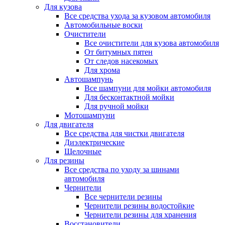
Для кузова
Все средства ухода за кузовом автомобиля
Автомобильные воски
Очистители
Все очистители для кузова автомобиля
От битумных пятен
От следов насекомых
Для хрома
Автошампунь
Все шампуни для мойки автомобиля
Для бесконтактной мойки
Для ручной мойки
Мотошампуни
Для двигателя
Все средства для чистки двигателя
Диэлектрические
Щелочные
Для резины
Все средства по уходу за шинами
автомобиля
Чернители
Все чернители резины
Чернители резины водостойкие
Чернители резины для хранения
Восстановители