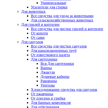
Универсальные
Усилители для стирки
Для животных
Все средства для ухода за животными
Для сельскохозяйственных животных
Для грилей и коптилен
Все средства для чистки грилей и коптилен
От копоти
От сажи
Для санузлов
Все средства для чистки санузлов
Для канализационных труб
От известкового налета
Для сантехники
Вся Для сантехники
Ванны
Джакузи
Душевые кабины
Раковины
Унитазы
Хлорсодержащие средства для санузлов
От ржавчины
От плесени и грибка
Для банных комплексов
Для отбеливания