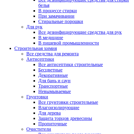
белья
В процессе стирки
При замачивании
Стиральные порошки
Для рук
Все дезинфицирующие средства для рук
В медицине
В пищевой промышленности
Строительная химия
Все средства для ремонта
Антисептики
Все антисептики строительные
Бесцветные
Декоративные
Для бань и саун
Транспортные
Невымываемые
Грунтовки
Все грунтовки строительные
Влагоизолирующие
Для дерева
Защита торцов древесины
Пропиточные
Очистители