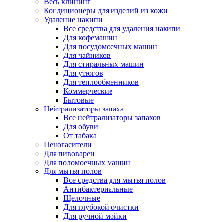
Весь клининг
Кондиционеры для изделий из кожи
Удаление накипи
Все средства для удаления накипи
Для кофемашин
Для посудомоечных машин
Для чайников
Для стиральных машин
Для утюгов
Для теплообменников
Коммерческие
Бытовые
Нейтрализаторы запаха
Все нейтрализаторы запахов
Для обуви
От табака
Пеногасители
Для пивоварен
Для поломоечных машин
Для мытья полов
Все средства для мытья полов
Антибактериальные
Щелочные
Для глубокой очистки
Для ручной мойки