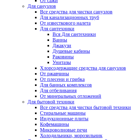
От сажи
Для санузлов
Все средства для чистки санузлов
Для канализационных труб
От известкового налета
Для сантехники
Вся Для сантехники
Ванны
Джакузи
Душевые кабины
Раковины
Унитазы
Хлорсодержащие средства для санузлов
От ржавчины
От плесени и грибка
Для банных комплексов
Для отбеливания
От минеральных отложений
Для бытовой техники
Все средства для чистки бытовой техники
Стиральные машины
Индукционные плиты
Кофемашины
Микроволновые печи
Холодильники, морозильник