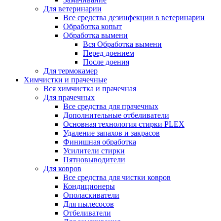
Для ветеринарии
Все средства дезинфекции в ветеринарии
Обработка копыт
Обработка вымени
Вся Обработка вымени
Перед доением
После доения
Для термокамер
Химчистки и прачечные
Вся химчистка и прачечная
Для прачечных
Все средства для прачечных
Дополнительные отбеливатели
Основная технология стирки PLEX
Удаление запахов и закрасов
Финишная обработка
Усилители стирки
Пятновыводители
Для ковров
Все средства для чистки ковров
Кондиционеры
Ополаскиватели
Для пылесосов
Отбеливатели