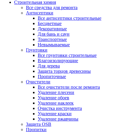
Строительная химия
Все средства для ремонта
Антисептики
Все антисептики строительные
Бесцветные
Декоративные
Для бань и саун
Транспортные
Невымываемые
Грунтовки
Все грунтовки строительные
Влагоизолирующие
Для дерева
Защита торцов древесины
Пропиточные
Очистители
Все очистители после ремонта
Удаление плесени
Удаление обоев
Удаление наклеек
Очистка инструмента
Удаление краски
Удаление ржавчины
Защита OSB
Пропитки