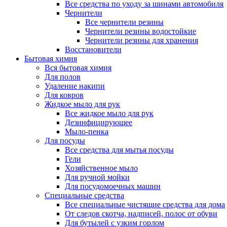
Все средства по уходу за шинами автомобиля
Чернители
Все чернители резины
Чернители резины водостойкие
Чернители резины для хранения
Восстановители
Бытовая химия
Вся бытовая химия
Для полов
Удаление накипи
Для ковров
Жидкое мыло для рук
Все жидкое мыло для рук
Дезинфицирующее
Мыло-пенка
Для посуды
Все средства для мытья посуды
Гели
Хозяйственное мыло
Для ручной мойки
Для посудомоечных машин
Специальные средства
Все специальные чистящие средства для дома
От следов скотча, надписей, полос от обуви
Для бутылей с узким горлом