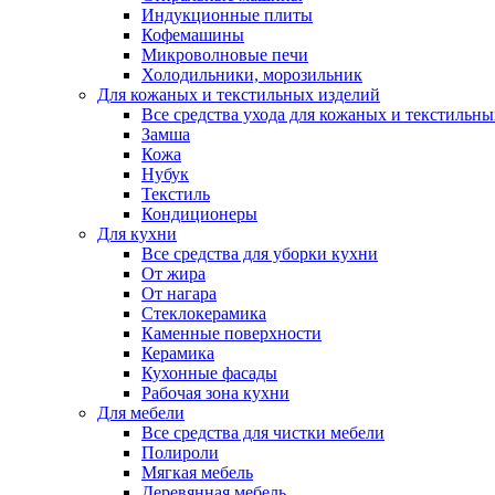
Индукционные плиты
Кофемашины
Микроволновые печи
Холодильники, морозильник
Для кожаных и текстильных изделий
Все средства ухода для кожаных и текстильн
Замша
Кожа
Нубук
Текстиль
Кондиционеры
Для кухни
Все средства для уборки кухни
От жира
От нагара
Стеклокерамика
Каменные поверхности
Керамика
Кухонные фасады
Рабочая зона кухни
Для мебели
Все средства для чистки мебели
Полироли
Мягкая мебель
Деревянная мебель