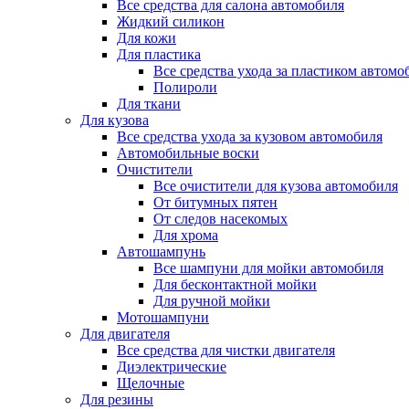
Все средства для салона автомобиля
Жидкий силикон
Для кожи
Для пластика
Все средства ухода за пластиком автомо
Полироли
Для ткани
Для кузова
Все средства ухода за кузовом автомобиля
Автомобильные воски
Очистители
Все очистители для кузова автомобиля
От битумных пятен
От следов насекомых
Для хрома
Автошампунь
Все шампуни для мойки автомобиля
Для бесконтактной мойки
Для ручной мойки
Мотошампуни
Для двигателя
Все средства для чистки двигателя
Диэлектрические
Щелочные
Для резины