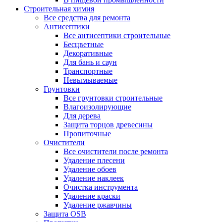
Строительная химия
Все средства для ремонта
Антисептики
Все антисептики строительные
Бесцветные
Декоративные
Для бань и саун
Транспортные
Невымываемые
Грунтовки
Все грунтовки строительные
Влагоизолирующие
Для дерева
Защита торцов древесины
Пропиточные
Очистители
Все очистители после ремонта
Удаление плесени
Удаление обоев
Удаление наклеек
Очистка инструмента
Удаление краски
Удаление ржавчины
Защита OSB