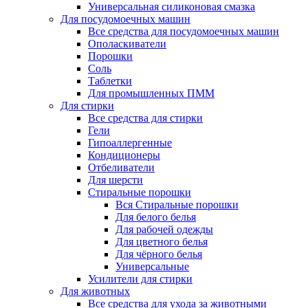
Универсальная силиконовая смазка
Для посудомоечных машин
Все средства для посудомоечных машин
Ополаскиватели
Порошки
Соль
Таблетки
Для промышленных ПММ
Для стирки
Все средства для стирки
Гели
Гипоаллергенные
Кондиционеры
Отбеливатели
Для шерсти
Стиральные порошки
Вся Стиральные порошки
Для белого белья
Для рабочей одежды
Для цветного белья
Для чёрного белья
Универсальные
Усилители для стирки
Для животных
Все средства для ухода за животными