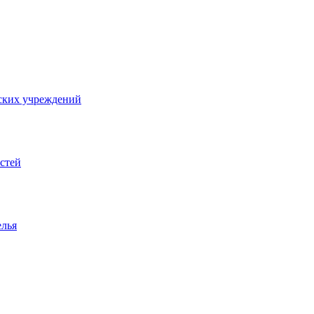
ских учреждений
стей
елья