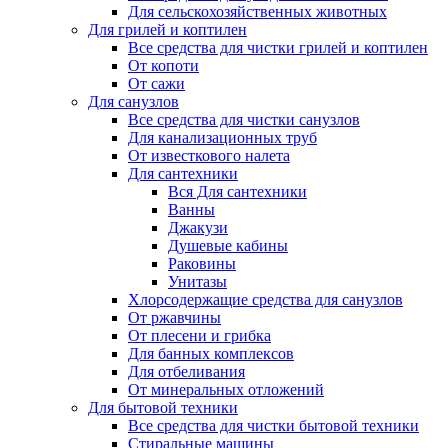
Для сельскохозяйственных животных
Для грилей и коптилен
Все средства для чистки грилей и коптилен
От копоти
От сажи
Для санузлов
Все средства для чистки санузлов
Для канализационных труб
От известкового налета
Для сантехники
Вся Для сантехники
Ванны
Джакузи
Душевые кабины
Раковины
Унитазы
Хлорсодержащие средства для санузлов
От ржавчины
От плесени и грибка
Для банных комплексов
Для отбеливания
От минеральных отложений
Для бытовой техники
Все средства для чистки бытовой техники
Стиральные машины