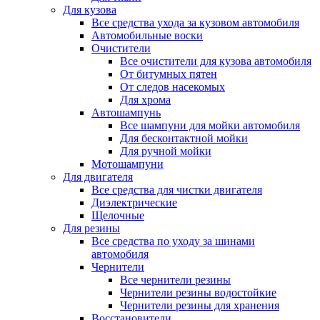
Для кузова
Все средства ухода за кузовом автомобиля
Автомобильные воски
Очистители
Все очистители для кузова автомобиля
От битумных пятен
От следов насекомых
Для хрома
Автошампунь
Все шампуни для мойки автомобиля
Для бесконтактной мойки
Для ручной мойки
Мотошампуни
Для двигателя
Все средства для чистки двигателя
Диэлектрические
Щелочные
Для резины
Все средства по уходу за шинами
автомобиля
Чернители
Все чернители резины
Чернители резины водостойкие
Чернители резины для хранения
Восстановители