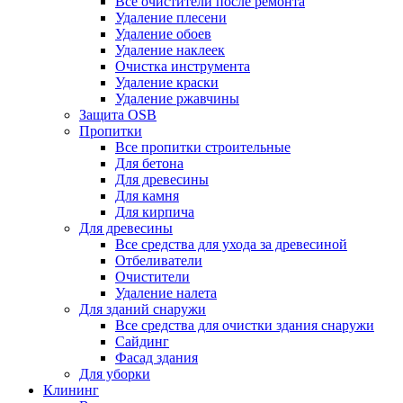
Все очистители после ремонта
Удаление плесени
Удаление обоев
Удаление наклеек
Очистка инструмента
Удаление краски
Удаление ржавчины
Защита OSB
Пропитки
Все пропитки строительные
Для бетона
Для древесины
Для камня
Для кирпича
Для древесины
Все средства для ухода за древесиной
Отбеливатели
Очистители
Удаление налета
Для зданий снаружи
Все средства для очистки здания снаружи
Сайдинг
Фасад здания
Для уборки
Клининг