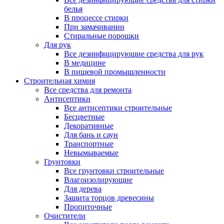
белья
В процессе стирки
При замачивании
Стиральные порошки
Для рук
Все дезинфицирующие средства для рук
В медицине
В пищевой промышленности
Строительная химия
Все средства для ремонта
Антисептики
Все антисептики строительные
Бесцветные
Декоративные
Для бань и саун
Транспортные
Невымываемые
Грунтовки
Все грунтовки строительные
Влагоизолирующие
Для дерева
Защита торцов древесины
Пропиточные
Очистители