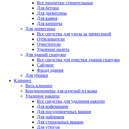
Все пропитки строительные
Для бетона
Для древесины
Для камня
Для кирпича
Для древесины
Все средства для ухода за древесиной
Отбеливатели
Очистители
Удаление налета
Для зданий снаружи
Все средства для очистки здания снаружи
Сайдинг
Фасад здания
Для уборки
Клининг
Весь клининг
Кондиционеры для изделий из кожи
Удаление накипи
Все средства для удаления накипи
Для кофемашин
Для посудомоечных машин
Для чайников
Для стиральных машин
Для утюгов