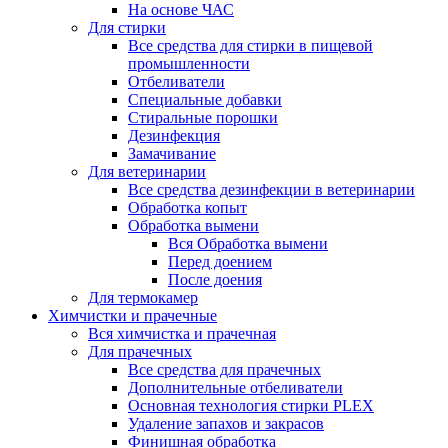
На основе ЧАС
Для стирки
Все средства для стирки в пищевой
промышленности
Отбеливатели
Специальные добавки
Стиральные порошки
Дезинфекция
Замачивание
Для ветеринарии
Все средства дезинфекции в ветеринарии
Обработка копыт
Обработка вымени
Вся Обработка вымени
Перед доением
После доения
Для термокамер
Химчистки и прачечные
Вся химчистка и прачечная
Для прачечных
Все средства для прачечных
Дополнительные отбеливатели
Основная технология стирки PLEX
Удаление запахов и закрасов
Финишная обработка