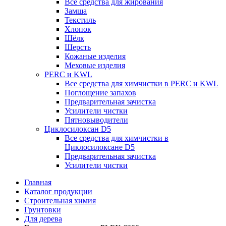
Все средства для жирования
Замша
Текстиль
Хлопок
Шёлк
Шерсть
Кожаные изделия
Меховые изделия
PERC и KWL
Все средства для химчистки в PERC и KWL
Поглощение запахов
Предварительная зачистка
Усилители чистки
Пятновыводители
Циклосилоксан D5
Все средства для химчистки в
Циклосилоксане D5
Предварительная зачистка
Усилители чистки
Главная
Каталог продукции
Строительная химия
Грунтовки
Для дерева