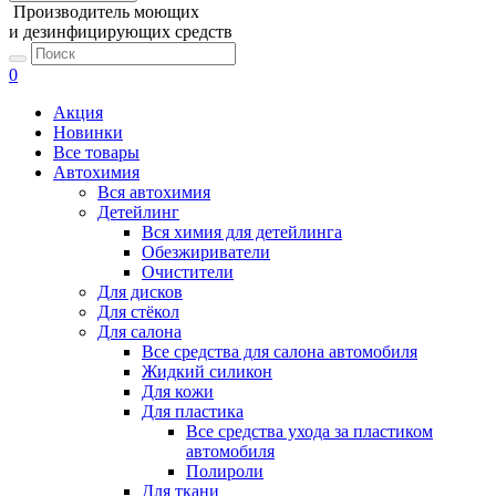
Производитель моющих
и дезинфицирующих средств
0
Акция
Новинки
Все товары
Автохимия
Вся автохимия
Детейлинг
Вся химия для детейлинга
Обезжириватели
Очистители
Для дисков
Для стёкол
Для салона
Все средства для салона автомобиля
Жидкий силикон
Для кожи
Для пластика
Все средства ухода за пластиком
автомобиля
Полироли
Для ткани