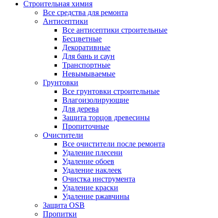
Строительная химия
Все средства для ремонта
Антисептики
Все антисептики строительные
Бесцветные
Декоративные
Для бань и саун
Транспортные
Невымываемые
Грунтовки
Все грунтовки строительные
Влагоизолирующие
Для дерева
Защита торцов древесины
Пропиточные
Очистители
Все очистители после ремонта
Удаление плесени
Удаление обоев
Удаление наклеек
Очистка инструмента
Удаление краски
Удаление ржавчины
Защита OSB
Пропитки