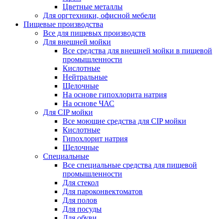
Цветные металлы
Для оргтехники, офисной мебели
Пищевые производства
Все для пищевых производств
Для внешней мойки
Все средства для внешней мойки в пищевой
промышленности
Кислотные
Нейтральные
Щелочные
На основе гипохлорита натрия
На основе ЧАС
Для CIP мойки
Все моющие средства для CIP мойки
Кислотные
Гипохлорит натрия
Щелочные
Специальные
Все специальные средства для пищевой
промышленности
Для стекол
Для пароконвектоматов
Для полов
Для посуды
Для обуви