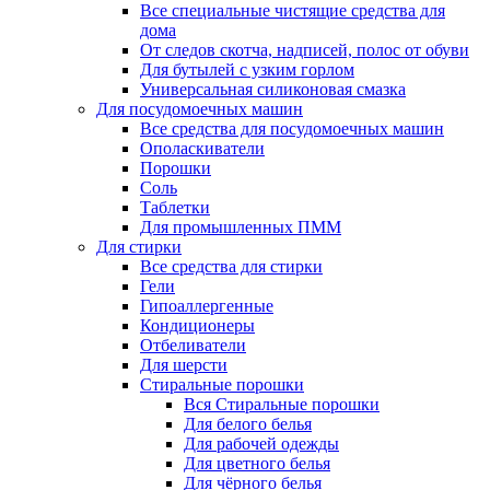
Все специальные чистящие средства для
дома
От следов скотча, надписей, полос от обуви
Для бутылей с узким горлом
Универсальная силиконовая смазка
Для посудомоечных машин
Все средства для посудомоечных машин
Ополаскиватели
Порошки
Соль
Таблетки
Для промышленных ПММ
Для стирки
Все средства для стирки
Гели
Гипоаллергенные
Кондиционеры
Отбеливатели
Для шерсти
Стиральные порошки
Вся Стиральные порошки
Для белого белья
Для рабочей одежды
Для цветного белья
Для чёрного белья