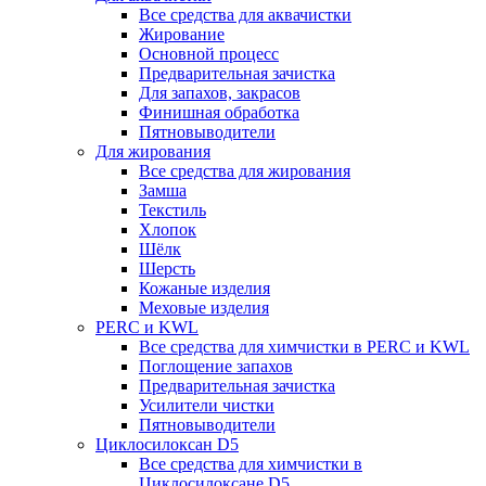
Все средства для аквачистки
Жирование
Основной процесс
Предварительная зачистка
Для запахов, закрасов
Финишная обработка
Пятновыводители
Для жирования
Все средства для жирования
Замша
Текстиль
Хлопок
Шёлк
Шерсть
Кожаные изделия
Меховые изделия
PERC и KWL
Все средства для химчистки в PERC и KWL
Поглощение запахов
Предварительная зачистка
Усилители чистки
Пятновыводители
Циклосилоксан D5
Все средства для химчистки в
Циклосилоксане D5