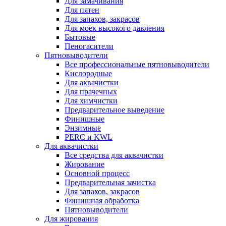
Для замачивания
Для пятен
Для запахов, закрасов
Для моек высокого давления
Бытовые
Пеногасители
Пятновыводители
Все профессиональные пятновыводители
Кислородные
Для аквачистки
Для прачечных
Для химчистки
Предварительное выведение
Финишные
Энзимные
PERC и KWL
Для аквачистки
Все средства для аквачистки
Жирование
Основной процесс
Предварительная зачистка
Для запахов, закрасов
Финишная обработка
Пятновыводители
Для жирования