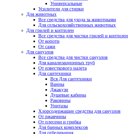
Универсальные
Усилители для стирки
Для животных
Все средства для ухода за животными
Для сельскохозяйственных животных
Для грилей и коптилен
Все средства для чистки грилей и коптилен
От копоти
От сажи
Для санузлов
Все средства для чистки санузлов
Для канализационных труб
От известкового налета
Для сантехники
Вся Для сантехники
Ванны
Джакузи
Душевые кабины
Раковины
Унитазы
Хлорсодержащие средства для санузлов
От ржавчины
От плесени и грибка
Для банных комплексов
Для отбеливания