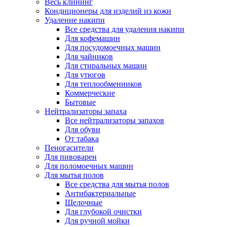
Весь клининг
Кондиционеры для изделий из кожи
Удаление накипи
Все средства для удаления накипи
Для кофемашин
Для посудомоечных машин
Для чайников
Для стиральных машин
Для утюгов
Для теплообменников
Коммерческие
Бытовые
Нейтрализаторы запаха
Все нейтрализаторы запахов
Для обуви
От табака
Пеногасители
Для пивоварен
Для поломоечных машин
Для мытья полов
Все средства для мытья полов
Антибактериальные
Щелочные
Для глубокой очистки
Для ручной мойки