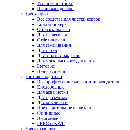
Усилители стирки
Пятновыводители
Для ковров
Все средства для чистки ковров
Кондиционеры
Ополаскиватели
Для пылесосов
Отбеливатели
Для замачивания
Для пятен
Для запахов, закрасов
Для моек высокого давления
Бытовые
Пеногасители
Пятновыводители
Все профессиональные пятновыводители
Кислородные
Для аквачистки
Для прачечных
Для химчистки
Предварительное выведение
Финишные
Энзимные
PERC и KWL
Для аквачистки