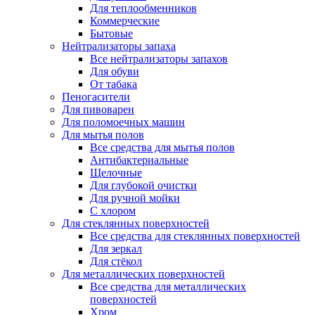
Для теплообменников
Коммерческие
Бытовые
Нейтрализаторы запаха
Все нейтрализаторы запахов
Для обуви
От табака
Пеногасители
Для пивоварен
Для поломоечных машин
Для мытья полов
Все средства для мытья полов
Антибактериальные
Щелочные
Для глубокой очистки
Для ручной мойки
С хлором
Для стеклянных поверхностей
Все средства для стеклянных поверхностей
Для зеркал
Для стёкол
Для металлических поверхностей
Все средства для металлических
поверхностей
Хром