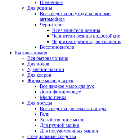
Щелочные
Для резины
Все средства по уходу за шинами
автомобиля
Чернители
Все чернители резины
Чернители резины водостойкие
Чернители резины для хранения
Восстановители
Бытовая химия
Вся бытовая химия
Для полов
Удаление накипи
Для ковров
Жидкое мыло для рук
Все жидкое мыло для рук
Дезинфицирующее
Мыло-пенка
Для посуды
Все средства для мытья посуды
Гели
Хозяйственное мыло
Для ручной мойки
Для посудомоечных машин
Специальные средства