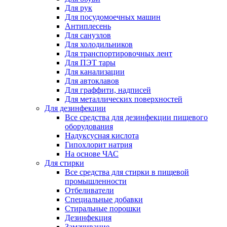
Для рук
Для посудомоечных машин
Антиплесень
Для санузлов
Для холодильников
Для транспортировочных лент
Для ПЭТ тары
Для канализации
Для автоклавов
Для граффити, надписей
Для металлических поверхностей
Для дезинфекции
Все средства для дезинфекции пищевого
оборудования
Надуксусная кислота
Гипохлорит натрия
На основе ЧАС
Для стирки
Все средства для стирки в пищевой
промышленности
Отбеливатели
Специальные добавки
Стиральные порошки
Дезинфекция
Замачивание