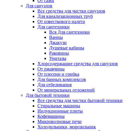
От сажи
Для санузлов
Все средства для чистки санузлов
Для канализационных труб
От известкового налета
Для сантехники
Вся Для сантехники
Ванны
Джакузи
Душевые кабины
Раковины
Унитазы
Хлорсодержащие средства для санузлов
От ржавчины
От плесени и грибка
Для банных комплексов
Для отбеливания
От минеральных отложений
Для бытовой техники
Все средства для чистки бытовой техники
Стиральные машины
Индукционные плиты
Кофемашины
Микроволновые печи
Холодильники, морозильник