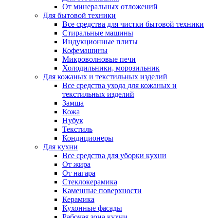
От минеральных отложений
Для бытовой техники
Все средства для чистки бытовой техники
Стиральные машины
Индукционные плиты
Кофемашины
Микроволновые печи
Холодильники, морозильник
Для кожаных и текстильных изделий
Все средства ухода для кожаных и
текстильных изделий
Замша
Кожа
Нубук
Текстиль
Кондиционеры
Для кухни
Все средства для уборки кухни
От жира
От нагара
Стеклокерамика
Каменные поверхности
Керамика
Кухонные фасады
Рабочая зона кухни