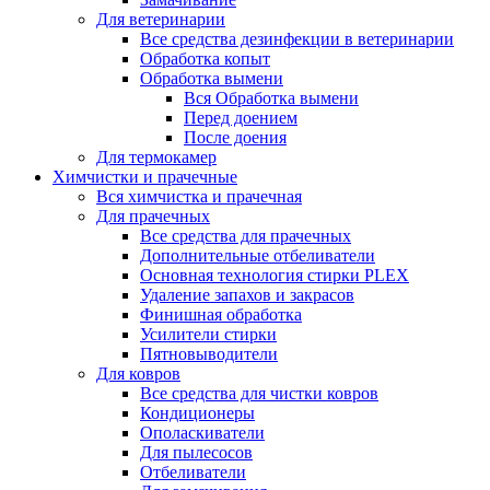
Для ветеринарии
Все средства дезинфекции в ветеринарии
Обработка копыт
Обработка вымени
Вся Обработка вымени
Перед доением
После доения
Для термокамер
Химчистки и прачечные
Вся химчистка и прачечная
Для прачечных
Все средства для прачечных
Дополнительные отбеливатели
Основная технология стирки PLEX
Удаление запахов и закрасов
Финишная обработка
Усилители стирки
Пятновыводители
Для ковров
Все средства для чистки ковров
Кондиционеры
Ополаскиватели
Для пылесосов
Отбеливатели