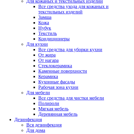
Для кожаных и текстильных изделий
Все средства ухода для кожаных и
текстильных изделий
Замша
Кожа
Нубук
Текстиль
Кондиционеры
Для кухни
Все средства для уборки кухни
От жира
От нагара
Стеклокерамика
Каменные поверхности
Керамика
Кухонные фасады
Рабочая зона кухни
Для мебели
Все средства для чистки мебели
Полироли
Мягкая мебель
Деревянная мебель
Дезинфекция
Вся дезинфекция
Для дома