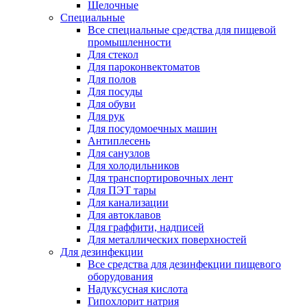
Щелочные
Специальные
Все специальные средства для пищевой
промышленности
Для стекол
Для пароконвектоматов
Для полов
Для посуды
Для обуви
Для рук
Для посудомоечных машин
Антиплесень
Для санузлов
Для холодильников
Для транспортировочных лент
Для ПЭТ тары
Для канализации
Для автоклавов
Для граффити, надписей
Для металлических поверхностей
Для дезинфекции
Все средства для дезинфекции пищевого
оборудования
Надуксусная кислота
Гипохлорит натрия