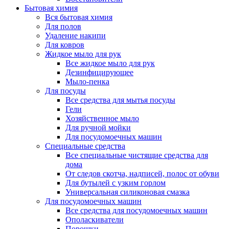
Бытовая химия
Вся бытовая химия
Для полов
Удаление накипи
Для ковров
Жидкое мыло для рук
Все жидкое мыло для рук
Дезинфицирующее
Мыло-пенка
Для посуды
Все средства для мытья посуды
Гели
Хозяйственное мыло
Для ручной мойки
Для посудомоечных машин
Специальные средства
Все специальные чистящие средства для
дома
От следов скотча, надписей, полос от обуви
Для бутылей с узким горлом
Универсальная силиконовая смазка
Для посудомоечных машин
Все средства для посудомоечных машин
Ополаскиватели
Порошки