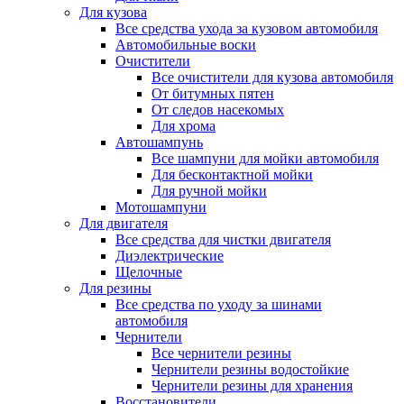
Для кузова
Все средства ухода за кузовом автомобиля
Автомобильные воски
Очистители
Все очистители для кузова автомобиля
От битумных пятен
От следов насекомых
Для хрома
Автошампунь
Все шампуни для мойки автомобиля
Для бесконтактной мойки
Для ручной мойки
Мотошампуни
Для двигателя
Все средства для чистки двигателя
Диэлектрические
Щелочные
Для резины
Все средства по уходу за шинами
автомобиля
Чернители
Все чернители резины
Чернители резины водостойкие
Чернители резины для хранения
Восстановители