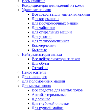
Весь клининг
Кондиционеры для изделий из кожи
Удаление накипи
Все средства для удаления накипи
Для кофемашин
Для посудомоечных машин
Для чайников
Для стиральных машин
Для утюгов
Для теплообменников
Коммерческие
Бытовые
Нейтрализаторы запаха
Все нейтрализаторы запахов
Для обуви
От табака
Пеногасители
Для пивоварен
Для поломоечных машин
Для мытья полов
Все средства для мытья полов
Антибактериальные
Щелочные
Для глубокой очистки
Для ручной мойки