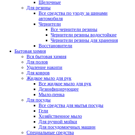
Щелочные
Для резины
Все средства по уходу за шинами
автомобиля
Чернители
Все чернители резины
Чернители резины водостойкие
Чернители резины для хранения
Восстановители
Бытовая химия
Вся бытовая химия
Для полов
Удаление накипи
Для ковров
Жидкое мыло для рук
Все жидкое мыло для рук
Дезинфицирующее
Мыло-пенка
Для посуды
Все средства для мытья посуды
Гели
Хозяйственное мыло
Для ручной мойки
Для посудомоечных машин
Специальные средства