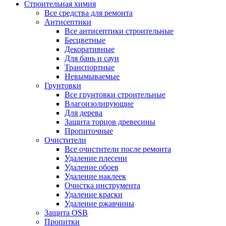
Строительная химия
Все средства для ремонта
Антисептики
Все антисептики строительные
Бесцветные
Декоративные
Для бань и саун
Транспортные
Невымываемые
Грунтовки
Все грунтовки строительные
Влагоизолирующие
Для дерева
Защита торцов древесины
Пропиточные
Очистители
Все очистители после ремонта
Удаление плесени
Удаление обоев
Удаление наклеек
Очистка инструмента
Удаление краски
Удаление ржавчины
Защита OSB
Пропитки