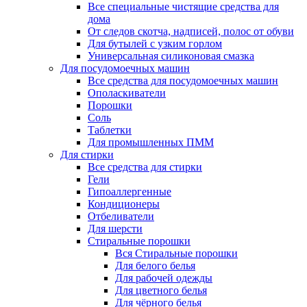
Все специальные чистящие средства для
дома
От следов скотча, надписей, полос от обуви
Для бутылей с узким горлом
Универсальная силиконовая смазка
Для посудомоечных машин
Все средства для посудомоечных машин
Ополаскиватели
Порошки
Соль
Таблетки
Для промышленных ПММ
Для стирки
Все средства для стирки
Гели
Гипоаллергенные
Кондиционеры
Отбеливатели
Для шерсти
Стиральные порошки
Вся Стиральные порошки
Для белого белья
Для рабочей одежды
Для цветного белья
Для чёрного белья