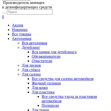
Производитель моющих
и дезинфицирующих средств
0
Акция
Новинки
Все товары
Автохимия
Вся автохимия
Детейлинг
Вся химия для детейлинга
Обезжириватели
Очистители
Для дисков
Для стёкол
Для салона
Все средства для салона автомобиля
Жидкий силикон
Для кожи
Для пластика
Все средства ухода за пластиком
автомобиля
Полироли
Для ткани