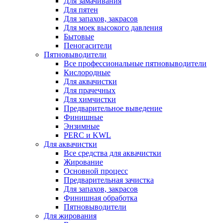
Для замачивания
Для пятен
Для запахов, закрасов
Для моек высокого давления
Бытовые
Пеногасители
Пятновыводители
Все профессиональные пятновыводители
Кислородные
Для аквачистки
Для прачечных
Для химчистки
Предварительное выведение
Финишные
Энзимные
PERC и KWL
Для аквачистки
Все средства для аквачистки
Жирование
Основной процесс
Предварительная зачистка
Для запахов, закрасов
Финишная обработка
Пятновыводители
Для жирования