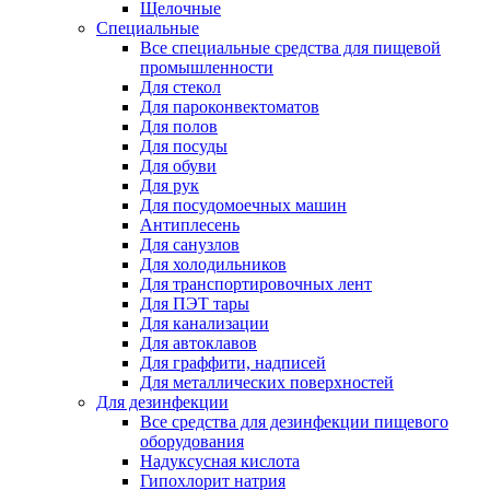
Щелочные
Специальные
Все специальные средства для пищевой
промышленности
Для стекол
Для пароконвектоматов
Для полов
Для посуды
Для обуви
Для рук
Для посудомоечных машин
Антиплесень
Для санузлов
Для холодильников
Для транспортировочных лент
Для ПЭТ тары
Для канализации
Для автоклавов
Для граффити, надписей
Для металлических поверхностей
Для дезинфекции
Все средства для дезинфекции пищевого
оборудования
Надуксусная кислота
Гипохлорит натрия