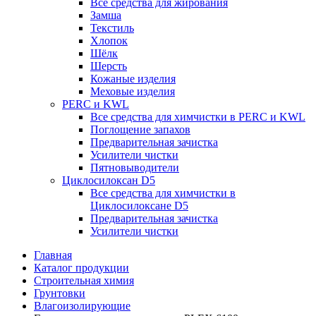
Все средства для жирования
Замша
Текстиль
Хлопок
Шёлк
Шерсть
Кожаные изделия
Меховые изделия
PERC и KWL
Все средства для химчистки в PERC и KWL
Поглощение запахов
Предварительная зачистка
Усилители чистки
Пятновыводители
Циклосилоксан D5
Все средства для химчистки в
Циклосилоксане D5
Предварительная зачистка
Усилители чистки
Главная
Каталог продукции
Строительная химия
Грунтовки
Влагоизолирующие