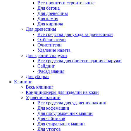
Все пропитки строительные
Для бетона
Для древесины
Для камня
Для кирпича
Для древесины
Все средства для ухода за древесиной
Отбеливатели
Очистители
Удаление налета
Для зданий снаружи
Все средства для очистки здания снаружи
Сайдинг
Фасад здания
Для уборки
Клининг
Весь клининг
Кондиционеры для изделий из кожи
Удаление накипи
Все средства для удаления накипи
Для кофемашин
Для посудомоечных машин
Для чайников
Для стиральных машин
Для утюгов