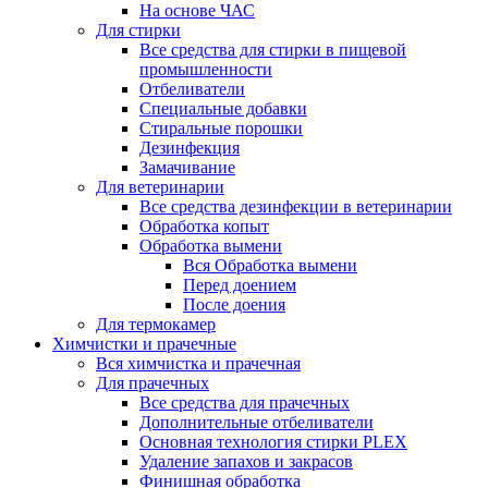
На основе ЧАС
Для стирки
Все средства для стирки в пищевой
промышленности
Отбеливатели
Специальные добавки
Стиральные порошки
Дезинфекция
Замачивание
Для ветеринарии
Все средства дезинфекции в ветеринарии
Обработка копыт
Обработка вымени
Вся Обработка вымени
Перед доением
После доения
Для термокамер
Химчистки и прачечные
Вся химчистка и прачечная
Для прачечных
Все средства для прачечных
Дополнительные отбеливатели
Основная технология стирки PLEX
Удаление запахов и закрасов
Финишная обработка