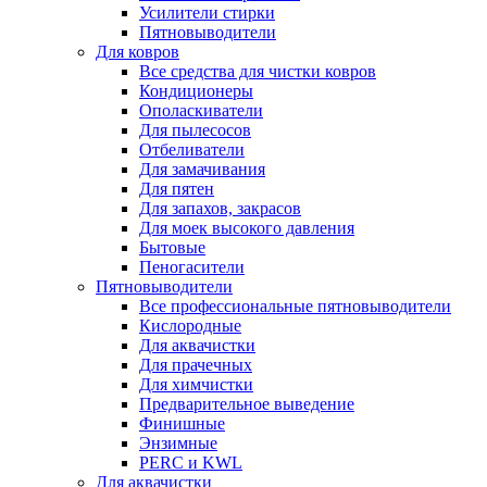
Усилители стирки
Пятновыводители
Для ковров
Все средства для чистки ковров
Кондиционеры
Ополаскиватели
Для пылесосов
Отбеливатели
Для замачивания
Для пятен
Для запахов, закрасов
Для моек высокого давления
Бытовые
Пеногасители
Пятновыводители
Все профессиональные пятновыводители
Кислородные
Для аквачистки
Для прачечных
Для химчистки
Предварительное выведение
Финишные
Энзимные
PERC и KWL
Для аквачистки