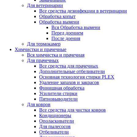
Для ветеринарии
Все средства дезинфекции в ветеринарии
Обработка копыт
Обработка вымени
Вся Обработка вымени
Перед доением
После доения
Для термокамер
Химчистки и прачечные
Вся химчистка и прачечная
Для прачечных
Все средства для прачечных
Дополнительные отбеливатели
Основная технология стирки PLEX
Удаление запахов и закрасов
Финишная обработка
Усилители стирки
Пятновыводители
Для ковров
Все средства для чистки ковров
Кондиционеры
Ополаскиватели
Для пылесосов
Отбеливатели