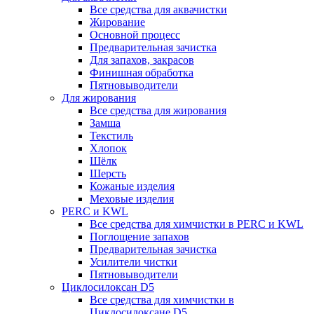
Все средства для аквачистки
Жирование
Основной процесс
Предварительная зачистка
Для запахов, закрасов
Финишная обработка
Пятновыводители
Для жирования
Все средства для жирования
Замша
Текстиль
Хлопок
Шёлк
Шерсть
Кожаные изделия
Меховые изделия
PERC и KWL
Все средства для химчистки в PERC и KWL
Поглощение запахов
Предварительная зачистка
Усилители чистки
Пятновыводители
Циклосилоксан D5
Все средства для химчистки в
Циклосилоксане D5