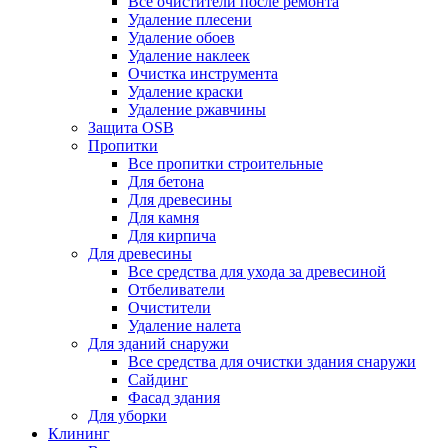
Все очистители после ремонта
Удаление плесени
Удаление обоев
Удаление наклеек
Очистка инструмента
Удаление краски
Удаление ржавчины
Защита OSB
Пропитки
Все пропитки строительные
Для бетона
Для древесины
Для камня
Для кирпича
Для древесины
Все средства для ухода за древесиной
Отбеливатели
Очистители
Удаление налета
Для зданий снаружи
Все средства для очистки здания снаружи
Сайдинг
Фасад здания
Для уборки
Клининг