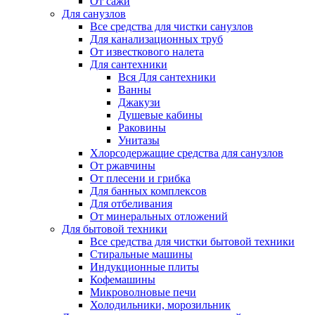
От сажи
Для санузлов
Все средства для чистки санузлов
Для канализационных труб
От известкового налета
Для сантехники
Вся Для сантехники
Ванны
Джакузи
Душевые кабины
Раковины
Унитазы
Хлорсодержащие средства для санузлов
От ржавчины
От плесени и грибка
Для банных комплексов
Для отбеливания
От минеральных отложений
Для бытовой техники
Все средства для чистки бытовой техники
Стиральные машины
Индукционные плиты
Кофемашины
Микроволновые печи
Холодильники, морозильник