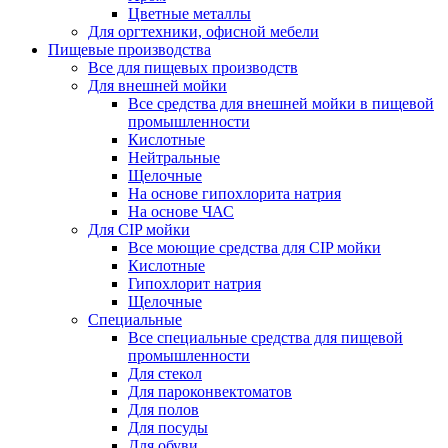
Цветные металлы
Для оргтехники, офисной мебели
Пищевые производства
Все для пищевых производств
Для внешней мойки
Все средства для внешней мойки в пищевой
промышленности
Кислотные
Нейтральные
Щелочные
На основе гипохлорита натрия
На основе ЧАС
Для CIP мойки
Все моющие средства для CIP мойки
Кислотные
Гипохлорит натрия
Щелочные
Специальные
Все специальные средства для пищевой
промышленности
Для стекол
Для пароконвектоматов
Для полов
Для посуды
Для обуви