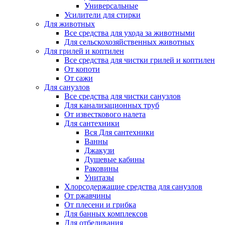
Универсальные
Усилители для стирки
Для животных
Все средства для ухода за животными
Для сельскохозяйственных животных
Для грилей и коптилен
Все средства для чистки грилей и коптилен
От копоти
От сажи
Для санузлов
Все средства для чистки санузлов
Для канализационных труб
От известкового налета
Для сантехники
Вся Для сантехники
Ванны
Джакузи
Душевые кабины
Раковины
Унитазы
Хлорсодержащие средства для санузлов
От ржавчины
От плесени и грибка
Для банных комплексов
Для отбеливания