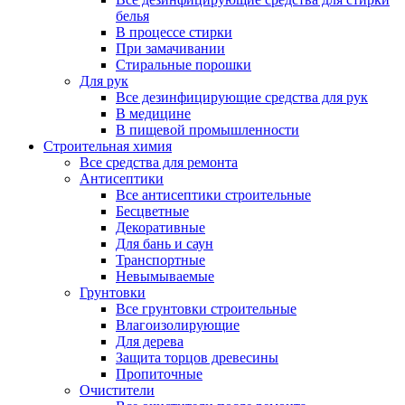
белья
В процессе стирки
При замачивании
Стиральные порошки
Для рук
Все дезинфицирующие средства для рук
В медицине
В пищевой промышленности
Строительная химия
Все средства для ремонта
Антисептики
Все антисептики строительные
Бесцветные
Декоративные
Для бань и саун
Транспортные
Невымываемые
Грунтовки
Все грунтовки строительные
Влагоизолирующие
Для дерева
Защита торцов древесины
Пропиточные
Очистители