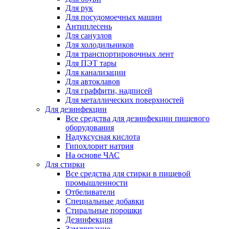
Для рук
Для посудомоечных машин
Антиплесень
Для санузлов
Для холодильников
Для транспортировочных лент
Для ПЭТ тары
Для канализации
Для автоклавов
Для граффити, надписей
Для металлических поверхностей
Для дезинфекции
Все средства для дезинфекции пищевого
оборудования
Надуксусная кислота
Гипохлорит натрия
На основе ЧАС
Для стирки
Все средства для стирки в пищевой
промышленности
Отбеливатели
Специальные добавки
Стиральные порошки
Дезинфекция
Замачивание