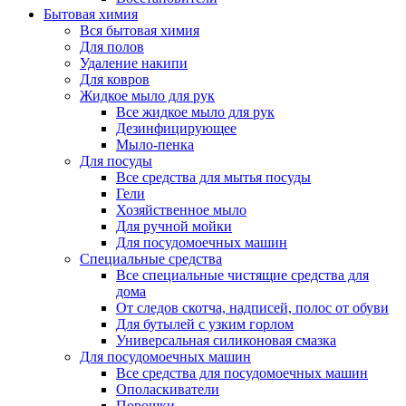
Бытовая химия
Вся бытовая химия
Для полов
Удаление накипи
Для ковров
Жидкое мыло для рук
Все жидкое мыло для рук
Дезинфицирующее
Мыло-пенка
Для посуды
Все средства для мытья посуды
Гели
Хозяйственное мыло
Для ручной мойки
Для посудомоечных машин
Специальные средства
Все специальные чистящие средства для
дома
От следов скотча, надписей, полос от обуви
Для бутылей с узким горлом
Универсальная силиконовая смазка
Для посудомоечных машин
Все средства для посудомоечных машин
Ополаскиватели
Порошки