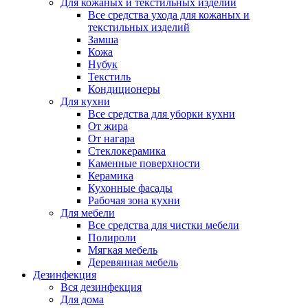
Для кожаных и текстильных изделий
Все средства ухода для кожаных и
текстильных изделий
Замша
Кожа
Нубук
Текстиль
Кондиционеры
Для кухни
Все средства для уборки кухни
От жира
От нагара
Стеклокерамика
Каменные поверхности
Керамика
Кухонные фасады
Рабочая зона кухни
Для мебели
Все средства для чистки мебели
Полироли
Мягкая мебель
Деревянная мебель
Дезинфекция
Вся дезинфекция
Для дома