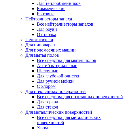
Для теплообменников
Коммерческие
Бытовые
Нейтрализаторы запаха
Все нейтрализаторы запахов
Для обуви
От табака
Пеногасители
Для пивоварен
Для поломоечных машин
Для мытья полов
Все средства для мытья полов
Антибактериальные
Щелочные
Для глубокой очистки
Для ручной мойки
С хлором
Для стеклянных поверхностей
Все средства для стеклянных поверхностей
Для зеркал
Для стёкол
Для металлических поверхностей
Все средства для металлических
поверхностей
Хром