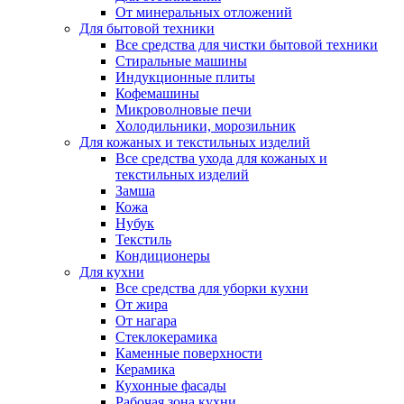
От минеральных отложений
Для бытовой техники
Все средства для чистки бытовой техники
Стиральные машины
Индукционные плиты
Кофемашины
Микроволновые печи
Холодильники, морозильник
Для кожаных и текстильных изделий
Все средства ухода для кожаных и
текстильных изделий
Замша
Кожа
Нубук
Текстиль
Кондиционеры
Для кухни
Все средства для уборки кухни
От жира
От нагара
Стеклокерамика
Каменные поверхности
Керамика
Кухонные фасады
Рабочая зона кухни