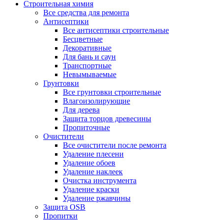
Строительная химия
Все средства для ремонта
Антисептики
Все антисептики строительные
Бесцветные
Декоративные
Для бань и саун
Транспортные
Невымываемые
Грунтовки
Все грунтовки строительные
Влагоизолирующие
Для дерева
Защита торцов древесины
Пропиточные
Очистители
Все очистители после ремонта
Удаление плесени
Удаление обоев
Удаление наклеек
Очистка инструмента
Удаление краски
Удаление ржавчины
Защита OSB
Пропитки