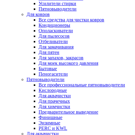
Усилители стирки
Пятновыводители
Для ковров
Все средства для чистки ковров
Кондиционеры
Ополаскиватели
Для пылесосов
Отбеливатели
Для замачивания
Для пятен
Для запахов, закрасов
Для моек высокого давления
Бытовые
Пеногасители
Пятновыводители
Все профессиональные пятновыводители
Кислородные
Для аквачистки
Для прачечных
Для химчистки
Предварительное выведение
Финишные
Энзимные
PERC и KWL
Для аквачистки