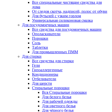
Все специальные чистящие средства для
дома
От следов скотча, надписей, полос от обуви
Для бутылей с узким горлом
Универсальная силиконовая смазка
Для посудомоечных машин
Все средства для посудомоечных машин
Ополаскиватели
Порошки
Соль
Таблетки
Для промышленных ПММ
Для стирки
Все средства для стирки
Гели
Гипоаллергенные
Кондиционеры
Отбеливатели
Для шерсти
Стиральные порошки
Вся Стиральные порошки
Для белого белья
Для рабочей одежды
Для цветного белья
Для чёрного белья