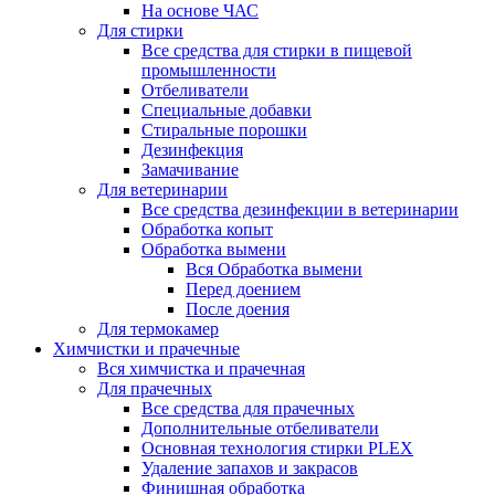
На основе ЧАС
Для стирки
Все средства для стирки в пищевой
промышленности
Отбеливатели
Специальные добавки
Стиральные порошки
Дезинфекция
Замачивание
Для ветеринарии
Все средства дезинфекции в ветеринарии
Обработка копыт
Обработка вымени
Вся Обработка вымени
Перед доением
После доения
Для термокамер
Химчистки и прачечные
Вся химчистка и прачечная
Для прачечных
Все средства для прачечных
Дополнительные отбеливатели
Основная технология стирки PLEX
Удаление запахов и закрасов
Финишная обработка