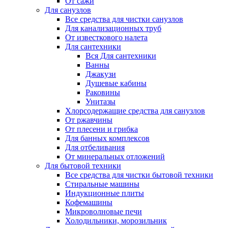
От сажи
Для санузлов
Все средства для чистки санузлов
Для канализационных труб
От известкового налета
Для сантехники
Вся Для сантехники
Ванны
Джакузи
Душевые кабины
Раковины
Унитазы
Хлорсодержащие средства для санузлов
От ржавчины
От плесени и грибка
Для банных комплексов
Для отбеливания
От минеральных отложений
Для бытовой техники
Все средства для чистки бытовой техники
Стиральные машины
Индукционные плиты
Кофемашины
Микроволновые печи
Холодильники, морозильник