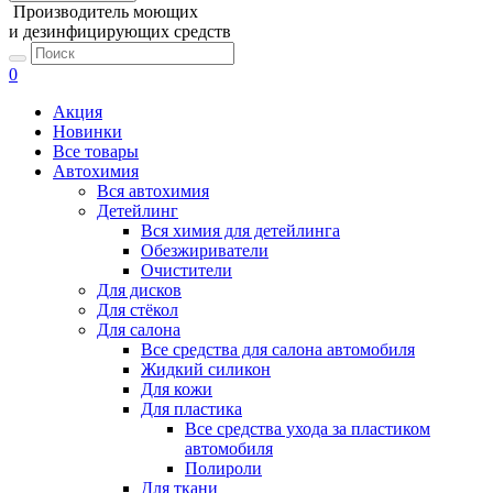
Производитель моющих
и дезинфицирующих средств
0
Акция
Новинки
Все товары
Автохимия
Вся автохимия
Детейлинг
Вся химия для детейлинга
Обезжириватели
Очистители
Для дисков
Для стёкол
Для салона
Все средства для салона автомобиля
Жидкий силикон
Для кожи
Для пластика
Все средства ухода за пластиком
автомобиля
Полироли
Для ткани