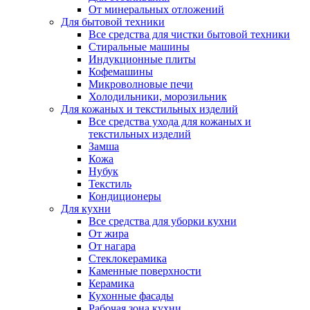
От минеральных отложений
Для бытовой техники
Все средства для чистки бытовой техники
Стиральные машины
Индукционные плиты
Кофемашины
Микроволновые печи
Холодильники, морозильник
Для кожаных и текстильных изделий
Все средства ухода для кожаных и
текстильных изделий
Замша
Кожа
Нубук
Текстиль
Кондиционеры
Для кухни
Все средства для уборки кухни
От жира
От нагара
Стеклокерамика
Каменные поверхности
Керамика
Кухонные фасады
Рабочая зона кухни