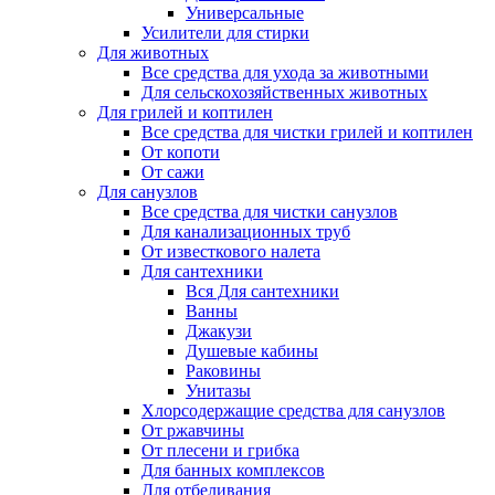
Универсальные
Усилители для стирки
Для животных
Все средства для ухода за животными
Для сельскохозяйственных животных
Для грилей и коптилен
Все средства для чистки грилей и коптилен
От копоти
От сажи
Для санузлов
Все средства для чистки санузлов
Для канализационных труб
От известкового налета
Для сантехники
Вся Для сантехники
Ванны
Джакузи
Душевые кабины
Раковины
Унитазы
Хлорсодержащие средства для санузлов
От ржавчины
От плесени и грибка
Для банных комплексов
Для отбеливания