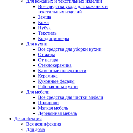
Для кожаных и текстильных изделий
Все средства ухода для кожаных и
текстильных изделий
Замша
Кожа
Нубук
Текстиль
Кондиционеры
Для кухни
Все средства для уборки кухни
От жира
От нагара
Стеклокерамика
Каменные поверхности
Керамика
Кухонные фасады
Рабочая зона кухни
Для мебели
Все средства для чистки мебели
Полироли
Мягкая мебель
Деревянная мебель
Дезинфекция
Вся дезинфекция
Для дома