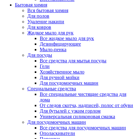
Бытовая химия
Вся бытовая химия
Для полов
Удаление накипи
Для ковров
Жидкое мыло для рук
Все жидкое мыло для рук
Дезинфицирующее
Мыло-пенка
Для посуды
Все средства для мытья посуды
Гели
Хозяйственное мыло
Для ручной мойки
Для посудомоечных машин
Специальные средства
Все специальные чистящие средства для
дома
От следов скотча, надписей, полос от обуви
Для бутылей с узким горлом
Универсальная силиконовая смазка
Для посудомоечных машин
Все средства для посудомоечных машин
Ополаскиватели
Порошки