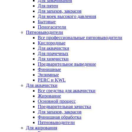
Для замачивания
Для пятен
Для запахов, закрасов
Для моек высокого давления
Бытовые
Пеногасители
Пятновыводители
Все профессиональные пятновыводители
Кислородные
Для аквачистки
Для прачечных
Для химчистки
Предварительное выведение
Финишные
Энзимные
PERC и KWL
Для аквачистки
Все средства для аквачистки
Жирование
Основной процесс
Предварительная зачистка
Для запахов, закрасов
Финишная обработка
Пятновыводители
Для жирования