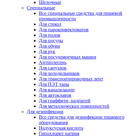
Щелочные
Специальные
Все специальные средства для пищевой
промышленности
Для стекол
Для пароконвектоматов
Для полов
Для посуды
Для обуви
Для рук
Для посудомоечных машин
Антиплесень
Для санузлов
Для холодильников
Для транспортировочных лент
Для ПЭТ тары
Для канализации
Для автоклавов
Для граффити, надписей
Для металлических поверхностей
Для дезинфекции
Все средства для дезинфекции пищевого
оборудования
Надуксусная кислота
Гипохлорит натрия