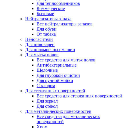
Для теплообменников
Коммерческие
Бытовые
Нейтрализаторы запаха
Все нейтрализаторы запахов
Для обуви
От табака
Пеногасители
Для пивоварен
Для поломоечных машин
Для мытья полов
Все средства для мытья полов
Антибактериальные
Щелочные
Для глубокой очистки
Для ручной мойки
С хлором
Для стеклянных поверхностей
Все средства для стеклянных поверхностей
Для зеркал
Для стёкол
Для металлических поверхностей
Все средства для металлических
поверхностей
Хром