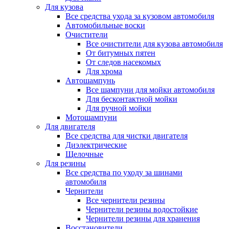
Для кузова
Все средства ухода за кузовом автомобиля
Автомобильные воски
Очистители
Все очистители для кузова автомобиля
От битумных пятен
От следов насекомых
Для хрома
Автошампунь
Все шампуни для мойки автомобиля
Для бесконтактной мойки
Для ручной мойки
Мотошампуни
Для двигателя
Все средства для чистки двигателя
Диэлектрические
Щелочные
Для резины
Все средства по уходу за шинами
автомобиля
Чернители
Все чернители резины
Чернители резины водостойкие
Чернители резины для хранения
Восстановители