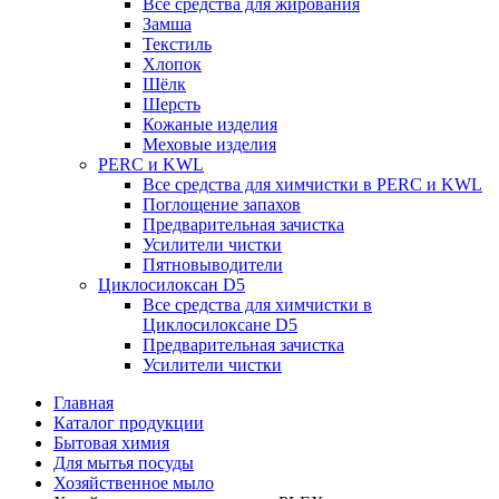
Все средства для жирования
Замша
Текстиль
Хлопок
Шёлк
Шерсть
Кожаные изделия
Меховые изделия
PERC и KWL
Все средства для химчистки в PERC и KWL
Поглощение запахов
Предварительная зачистка
Усилители чистки
Пятновыводители
Циклосилоксан D5
Все средства для химчистки в
Циклосилоксане D5
Предварительная зачистка
Усилители чистки
Главная
Каталог продукции
Бытовая химия
Для мытья посуды
Хозяйственное мыло