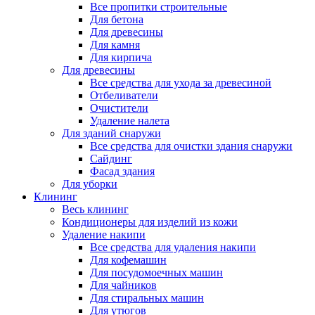
Все пропитки строительные
Для бетона
Для древесины
Для камня
Для кирпича
Для древесины
Все средства для ухода за древесиной
Отбеливатели
Очистители
Удаление налета
Для зданий снаружи
Все средства для очистки здания снаружи
Сайдинг
Фасад здания
Для уборки
Клининг
Весь клининг
Кондиционеры для изделий из кожи
Удаление накипи
Все средства для удаления накипи
Для кофемашин
Для посудомоечных машин
Для чайников
Для стиральных машин
Для утюгов