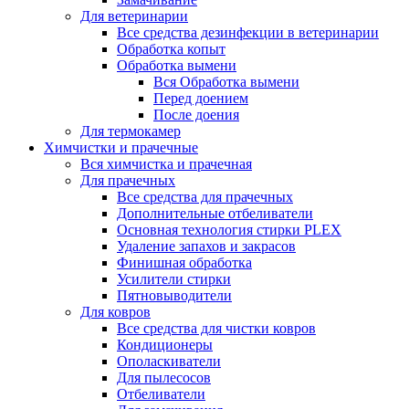
Для ветеринарии
Все средства дезинфекции в ветеринарии
Обработка копыт
Обработка вымени
Вся Обработка вымени
Перед доением
После доения
Для термокамер
Химчистки и прачечные
Вся химчистка и прачечная
Для прачечных
Все средства для прачечных
Дополнительные отбеливатели
Основная технология стирки PLEX
Удаление запахов и закрасов
Финишная обработка
Усилители стирки
Пятновыводители
Для ковров
Все средства для чистки ковров
Кондиционеры
Ополаскиватели
Для пылесосов
Отбеливатели