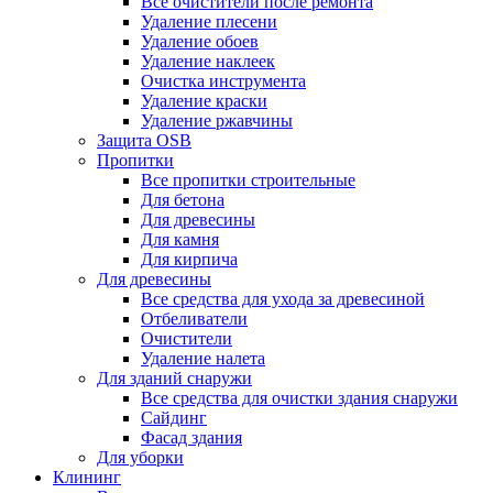
Все очистители после ремонта
Удаление плесени
Удаление обоев
Удаление наклеек
Очистка инструмента
Удаление краски
Удаление ржавчины
Защита OSB
Пропитки
Все пропитки строительные
Для бетона
Для древесины
Для камня
Для кирпича
Для древесины
Все средства для ухода за древесиной
Отбеливатели
Очистители
Удаление налета
Для зданий снаружи
Все средства для очистки здания снаружи
Сайдинг
Фасад здания
Для уборки
Клининг