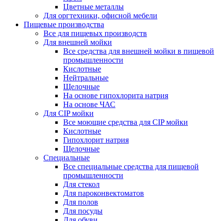
Цветные металлы
Для оргтехники, офисной мебели
Пищевые производства
Все для пищевых производств
Для внешней мойки
Все средства для внешней мойки в пищевой
промышленности
Кислотные
Нейтральные
Щелочные
На основе гипохлорита натрия
На основе ЧАС
Для CIP мойки
Все моющие средства для CIP мойки
Кислотные
Гипохлорит натрия
Щелочные
Специальные
Все специальные средства для пищевой
промышленности
Для стекол
Для пароконвектоматов
Для полов
Для посуды
Для обуви