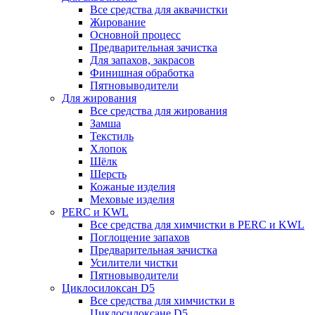
Все средства для аквачистки
Жирование
Основной процесс
Предварительная зачистка
Для запахов, закрасов
Финишная обработка
Пятновыводители
Для жирования
Все средства для жирования
Замша
Текстиль
Хлопок
Шёлк
Шерсть
Кожаные изделия
Меховые изделия
PERC и KWL
Все средства для химчистки в PERC и KWL
Поглощение запахов
Предварительная зачистка
Усилители чистки
Пятновыводители
Циклосилоксан D5
Все средства для химчистки в
Циклосилоксане D5