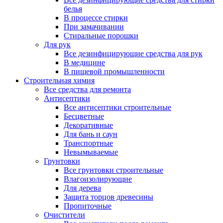
белья
В процессе стирки
При замачивании
Стиральные порошки
Для рук
Все дезинфицирующие средства для рук
В медицине
В пищевой промышленности
Строительная химия
Все средства для ремонта
Антисептики
Все антисептики строительные
Бесцветные
Декоративные
Для бань и саун
Транспортные
Невымываемые
Грунтовки
Все грунтовки строительные
Влагоизолирующие
Для дерева
Защита торцов древесины
Пропиточные
Очистители