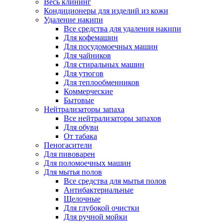
Весь клининг
Кондиционеры для изделий из кожи
Удаление накипи
Все средства для удаления накипи
Для кофемашин
Для посудомоечных машин
Для чайников
Для стиральных машин
Для утюгов
Для теплообменников
Коммерческие
Бытовые
Нейтрализаторы запаха
Все нейтрализаторы запахов
Для обуви
От табака
Пеногасители
Для пивоварен
Для поломоечных машин
Для мытья полов
Все средства для мытья полов
Антибактериальные
Щелочные
Для глубокой очистки
Для ручной мойки