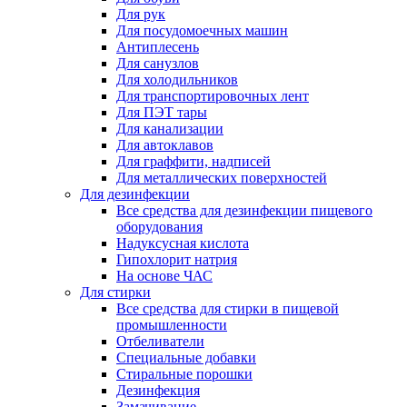
Для рук
Для посудомоечных машин
Антиплесень
Для санузлов
Для холодильников
Для транспортировочных лент
Для ПЭТ тары
Для канализации
Для автоклавов
Для граффити, надписей
Для металлических поверхностей
Для дезинфекции
Все средства для дезинфекции пищевого
оборудования
Надуксусная кислота
Гипохлорит натрия
На основе ЧАС
Для стирки
Все средства для стирки в пищевой
промышленности
Отбеливатели
Специальные добавки
Стиральные порошки
Дезинфекция
Замачивание