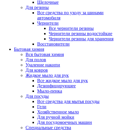
Щелочные
Для резины
Все средства по уходу за шинами
автомобиля
Чернители
Все чернители резины
Чернители резины водостойкие
Чернители резины для хранения
Восстановители
Бытовая химия
Вся бытовая химия
Для полов
Удаление накипи
Для ковров
Жидкое мыло для рук
Все жидкое мыло для рук
Дезинфицирующее
Мыло-пенка
Для посуды
Все средства для мытья посуды
Гели
Хозяйственное мыло
Для ручной мойки
Для посудомоечных машин
Специальные средства