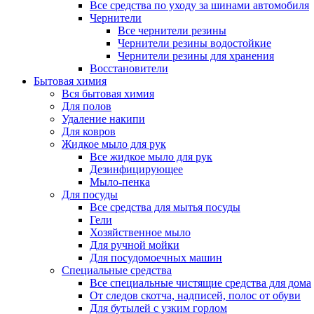
Все средства по уходу за шинами автомобиля
Чернители
Все чернители резины
Чернители резины водостойкие
Чернители резины для хранения
Восстановители
Бытовая химия
Вся бытовая химия
Для полов
Удаление накипи
Для ковров
Жидкое мыло для рук
Все жидкое мыло для рук
Дезинфицирующее
Мыло-пенка
Для посуды
Все средства для мытья посуды
Гели
Хозяйственное мыло
Для ручной мойки
Для посудомоечных машин
Специальные средства
Все специальные чистящие средства для дома
От следов скотча, надписей, полос от обуви
Для бутылей с узким горлом