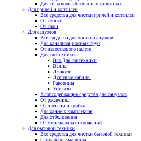
Для сельскохозяйственных животных
Для грилей и коптилен
Все средства для чистки грилей и коптилен
От копоти
От сажи
Для санузлов
Все средства для чистки санузлов
Для канализационных труб
От известкового налета
Для сантехники
Вся Для сантехники
Ванны
Джакузи
Душевые кабины
Раковины
Унитазы
Хлорсодержащие средства для санузлов
От ржавчины
От плесени и грибка
Для банных комплексов
Для отбеливания
От минеральных отложений
Для бытовой техники
Все средства для чистки бытовой техники
Стиральные машины