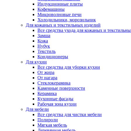
Индукционные плиты
Кофемашины
Микроволновые печи
Холодильники, морозильник
Для кожаных и текстильных изделий
Все средства ухода для кожаных и текстильн
Замша
Кожа
Нубук
Текстиль
Кондиционеры
Для кухни
Все средства для уборки кухни
От жира
От нагара
Стеклокерамика
Каменные поверхности
Керамика
Кухонные фасады
Рабочая зона кухни
Для мебели
Все средства для чистки мебели
Полироли
Мягкая мебель
Деревянная мебель