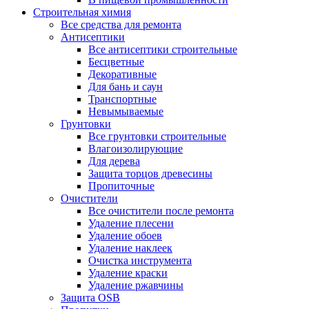
Строительная химия
Все средства для ремонта
Антисептики
Все антисептики строительные
Бесцветные
Декоративные
Для бань и саун
Транспортные
Невымываемые
Грунтовки
Все грунтовки строительные
Влагоизолирующие
Для дерева
Защита торцов древесины
Пропиточные
Очистители
Все очистители после ремонта
Удаление плесени
Удаление обоев
Удаление наклеек
Очистка инструмента
Удаление краски
Удаление ржавчины
Защита OSB