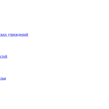
ских учреждений
стей
елья