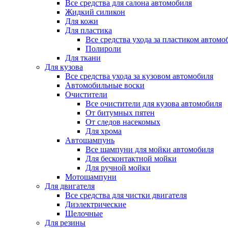
Все средства для салона автомобиля
Жидкий силикон
Для кожи
Для пластика
Все средства ухода за пластиком автомо
Полироли
Для ткани
Для кузова
Все средства ухода за кузовом автомобиля
Автомобильные воски
Очистители
Все очистители для кузова автомобиля
От битумных пятен
От следов насекомых
Для хрома
Автошампунь
Все шампуни для мойки автомобиля
Для бесконтактной мойки
Для ручной мойки
Мотошампуни
Для двигателя
Все средства для чистки двигателя
Диэлектрические
Щелочные
Для резины