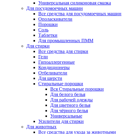
Универсальная силиконовая смазка
Для посудомоечных машин
Все средства для посудомоечных машин
Ополаскиватели
Порошки
Соль
Таблетки
Для промышленных ПММ
Для стирки
Все средства для стирки
Гели
Гипоаллергенные
Кондиционеры
Отбеливатели
Для шерсти
Стиральные порошки
Вся Стиральные порошки
Для белого белья
Для рабочей одежды
Для цветного белья
Для чёрного белья
Универсальные
Усилители для стирки
Для животных
Все средства для ухода за животными