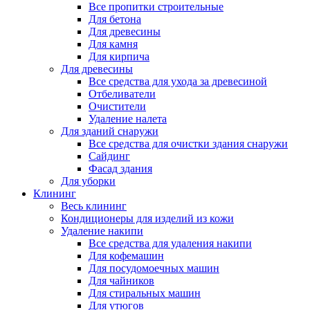
Все пропитки строительные
Для бетона
Для древесины
Для камня
Для кирпича
Для древесины
Все средства для ухода за древесиной
Отбеливатели
Очистители
Удаление налета
Для зданий снаружи
Все средства для очистки здания снаружи
Сайдинг
Фасад здания
Для уборки
Клининг
Весь клининг
Кондиционеры для изделий из кожи
Удаление накипи
Все средства для удаления накипи
Для кофемашин
Для посудомоечных машин
Для чайников
Для стиральных машин
Для утюгов