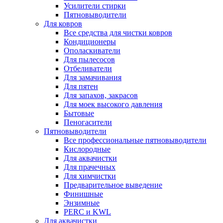
Усилители стирки
Пятновыводители
Для ковров
Все средства для чистки ковров
Кондиционеры
Ополаскиватели
Для пылесосов
Отбеливатели
Для замачивания
Для пятен
Для запахов, закрасов
Для моек высокого давления
Бытовые
Пеногасители
Пятновыводители
Все профессиональные пятновыводители
Кислородные
Для аквачистки
Для прачечных
Для химчистки
Предварительное выведение
Финишные
Энзимные
PERC и KWL
Для аквачистки