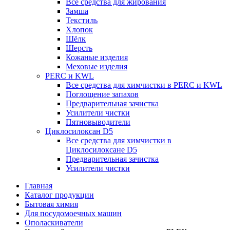
Все средства для жирования
Замша
Текстиль
Хлопок
Шёлк
Шерсть
Кожаные изделия
Меховые изделия
PERC и KWL
Все средства для химчистки в PERC и KWL
Поглощение запахов
Предварительная зачистка
Усилители чистки
Пятновыводители
Циклосилоксан D5
Все средства для химчистки в
Циклосилоксане D5
Предварительная зачистка
Усилители чистки
Главная
Каталог продукции
Бытовая химия
Для посудомоечных машин
Ополаскиватели