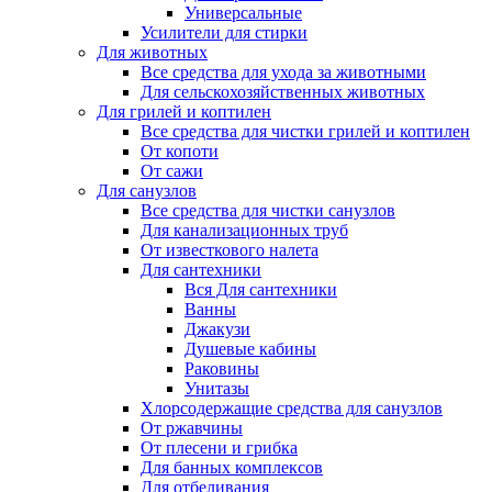
Универсальные
Усилители для стирки
Для животных
Все средства для ухода за животными
Для сельскохозяйственных животных
Для грилей и коптилен
Все средства для чистки грилей и коптилен
От копоти
От сажи
Для санузлов
Все средства для чистки санузлов
Для канализационных труб
От известкового налета
Для сантехники
Вся Для сантехники
Ванны
Джакузи
Душевые кабины
Раковины
Унитазы
Хлорсодержащие средства для санузлов
От ржавчины
От плесени и грибка
Для банных комплексов
Для отбеливания