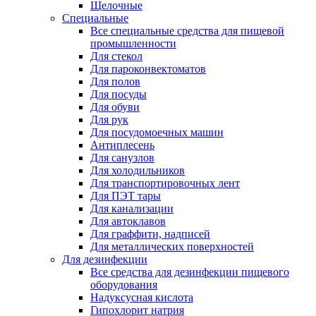
Щелочные
Специальные
Все специальные средства для пищевой
промышленности
Для стекол
Для пароконвектоматов
Для полов
Для посуды
Для обуви
Для рук
Для посудомоечных машин
Антиплесень
Для санузлов
Для холодильников
Для транспортировочных лент
Для ПЭТ тары
Для канализации
Для автоклавов
Для граффити, надписей
Для металлических поверхностей
Для дезинфекции
Все средства для дезинфекции пищевого
оборудования
Надуксусная кислота
Гипохлорит натрия