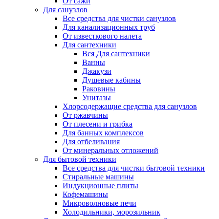
От сажи
Для санузлов
Все средства для чистки санузлов
Для канализационных труб
От известкового налета
Для сантехники
Вся Для сантехники
Ванны
Джакузи
Душевые кабины
Раковины
Унитазы
Хлорсодержащие средства для санузлов
От ржавчины
От плесени и грибка
Для банных комплексов
Для отбеливания
От минеральных отложений
Для бытовой техники
Все средства для чистки бытовой техники
Стиральные машины
Индукционные плиты
Кофемашины
Микроволновые печи
Холодильники, морозильник