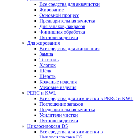
Все средства для аквачистки
Жирование
Основной процесс
Предварительная зачистка
Для запахов, закрасов
Финишная обработка
Пятновыводители
Для жирования
Все средства для жирования
Замша
Текстиль
Хлопок
Шёлк
Шерсть
Кожаные изделия
Меховые изделия
PERC и KWL
Все средства для химчистки в PERC и KWL
Поглощение запахов
Предварительная зачистка
Усилители чистки
Пятновыводители
Циклосилоксан D5
Все средства для химчистки в
Циклосилоксане D5