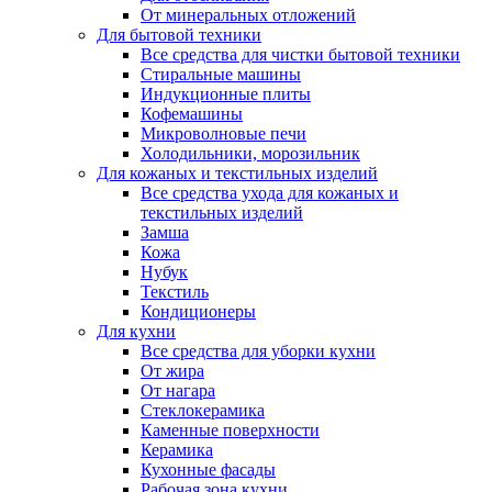
От минеральных отложений
Для бытовой техники
Все средства для чистки бытовой техники
Стиральные машины
Индукционные плиты
Кофемашины
Микроволновые печи
Холодильники, морозильник
Для кожаных и текстильных изделий
Все средства ухода для кожаных и
текстильных изделий
Замша
Кожа
Нубук
Текстиль
Кондиционеры
Для кухни
Все средства для уборки кухни
От жира
От нагара
Стеклокерамика
Каменные поверхности
Керамика
Кухонные фасады
Рабочая зона кухни