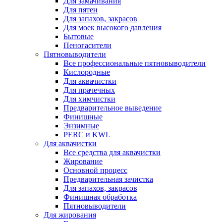
Для замачивания
Для пятен
Для запахов, закрасов
Для моек высокого давления
Бытовые
Пеногасители
Пятновыводители
Все профессиональные пятновыводители
Кислородные
Для аквачистки
Для прачечных
Для химчистки
Предварительное выведение
Финишные
Энзимные
PERC и KWL
Для аквачистки
Все средства для аквачистки
Жирование
Основной процесс
Предварительная зачистка
Для запахов, закрасов
Финишная обработка
Пятновыводители
Для жирования