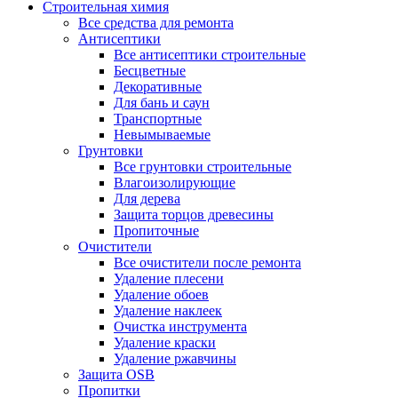
Строительная химия
Все средства для ремонта
Антисептики
Все антисептики строительные
Бесцветные
Декоративные
Для бань и саун
Транспортные
Невымываемые
Грунтовки
Все грунтовки строительные
Влагоизолирующие
Для дерева
Защита торцов древесины
Пропиточные
Очистители
Все очистители после ремонта
Удаление плесени
Удаление обоев
Удаление наклеек
Очистка инструмента
Удаление краски
Удаление ржавчины
Защита OSB
Пропитки