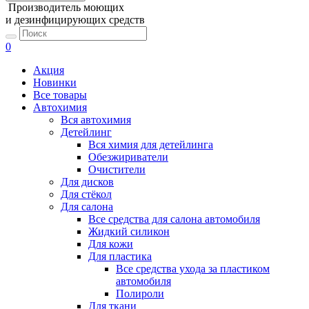
Производитель моющих
и дезинфицирующих средств
0
Акция
Новинки
Все товары
Автохимия
Вся автохимия
Детейлинг
Вся химия для детейлинга
Обезжириватели
Очистители
Для дисков
Для стёкол
Для салона
Все средства для салона автомобиля
Жидкий силикон
Для кожи
Для пластика
Все средства ухода за пластиком
автомобиля
Полироли
Для ткани