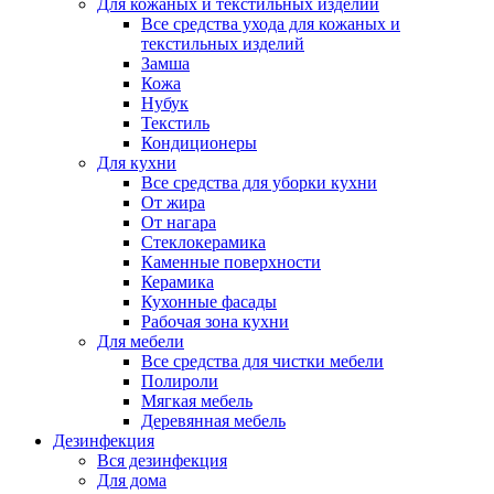
Для кожаных и текстильных изделий
Все средства ухода для кожаных и
текстильных изделий
Замша
Кожа
Нубук
Текстиль
Кондиционеры
Для кухни
Все средства для уборки кухни
От жира
От нагара
Стеклокерамика
Каменные поверхности
Керамика
Кухонные фасады
Рабочая зона кухни
Для мебели
Все средства для чистки мебели
Полироли
Мягкая мебель
Деревянная мебель
Дезинфекция
Вся дезинфекция
Для дома