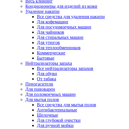
Весь клининг
Кондиционеры для изделий из кожи
Удаление накипи
Все средства для удаления накипи
Для кофемашин
Для посудомоечных машин
Для чайников
Для стиральных машин
Для утюгов
Для теплообменников
Коммерческие
Бытовые
Нейтрализаторы запаха
Все нейтрализаторы запахов
Для обуви
От табака
Пеногасители
Для пивоварен
Для поломоечных машин
Для мытья полов
Все средства для мытья полов
Антибактериальные
Щелочные
Для глубокой очистки
Для ручной мойки