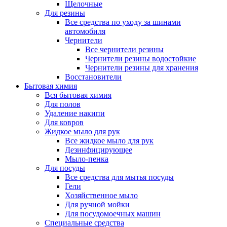
Щелочные
Для резины
Все средства по уходу за шинами
автомобиля
Чернители
Все чернители резины
Чернители резины водостойкие
Чернители резины для хранения
Восстановители
Бытовая химия
Вся бытовая химия
Для полов
Удаление накипи
Для ковров
Жидкое мыло для рук
Все жидкое мыло для рук
Дезинфицирующее
Мыло-пенка
Для посуды
Все средства для мытья посуды
Гели
Хозяйственное мыло
Для ручной мойки
Для посудомоечных машин
Специальные средства