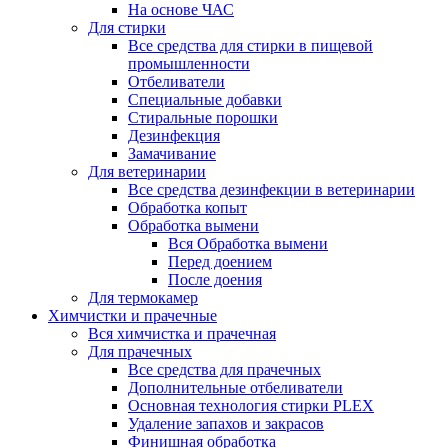
На основе ЧАС
Для стирки
Все средства для стирки в пищевой
промышленности
Отбеливатели
Специальные добавки
Стиральные порошки
Дезинфекция
Замачивание
Для ветеринарии
Все средства дезинфекции в ветеринарии
Обработка копыт
Обработка вымени
Вся Обработка вымени
Перед доением
После доения
Для термокамер
Химчистки и прачечные
Вся химчистка и прачечная
Для прачечных
Все средства для прачечных
Дополнительные отбеливатели
Основная технология стирки PLEX
Удаление запахов и закрасов
Финишная обработка