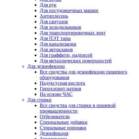
Для рук
Для посудомоечных машин
Антиплесень
Для санузлов
Для холодильников
Для транспортировочных лент
Для ПЭТ тары
Для канализации
Для автоклавов
Для граффити, надписей
Для металлических поверхностей
Для дезинфекции
Все средства для дезинфекции пищевого
оборудования
Надуксусная кислота
Гипохлорит натрия
На основе ЧАС
Для стирки
Все средства для стирки в пищевой
промышленности
Отбеливатели
Специальные добавки
Стиральные порошки
Дезинфекция
Замачивание