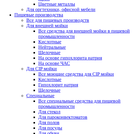
Цветные металлы
Для оргтехники, офисной мебели
Пищевые производства
Все для пищевых производств
Для внешней мойки
Все средства для внешней мойки в пищевой
промышленности
Кислотные
Нейтральные
Щелочные
На основе гипохлорита натрия
На основе ЧАС
Для CIP мойки
Все моющие средства для CIP мойки
Кислотные
Гипохлорит натрия
Щелочные
Специальные
Все специальные средства для пищевой
промышленности
Для стекол
Для пароконвектоматов
Для полов
Для посуды
Для обуви