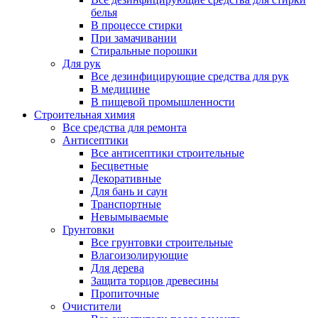
белья
В процессе стирки
При замачивании
Стиральные порошки
Для рук
Все дезинфицирующие средства для рук
В медицине
В пищевой промышленности
Строительная химия
Все средства для ремонта
Антисептики
Все антисептики строительные
Бесцветные
Декоративные
Для бань и саун
Транспортные
Невымываемые
Грунтовки
Все грунтовки строительные
Влагоизолирующие
Для дерева
Защита торцов древесины
Пропиточные
Очистители