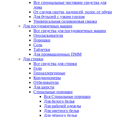
Все специальные чистящие средства для
дома
От следов скотча, надписей, полос от обуви
Для бутылей с узким горлом
Универсальная силиконовая смазка
Для посудомоечных машин
Все средства для посудомоечных машин
Ополаскиватели
Порошки
Соль
Таблетки
Для промышленных ПММ
Для стирки
Все средства для стирки
Гели
Гипоаллергенные
Кондиционеры
Отбеливатели
Для шерсти
Стиральные порошки
Вся Стиральные порошки
Для белого белья
Для рабочей одежды
Для цветного белья
Для чёрного белья