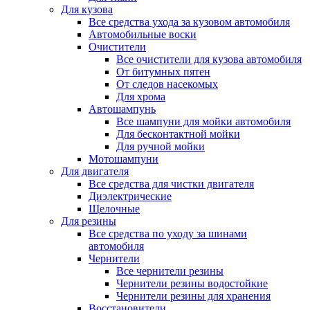
Для кузова
Все средства ухода за кузовом автомобиля
Автомобильные воски
Очистители
Все очистители для кузова автомобиля
От битумных пятен
От следов насекомых
Для хрома
Автошампунь
Все шампуни для мойки автомобиля
Для бесконтактной мойки
Для ручной мойки
Мотошампуни
Для двигателя
Все средства для чистки двигателя
Диэлектрические
Щелочные
Для резины
Все средства по уходу за шинами
автомобиля
Чернители
Все чернители резины
Чернители резины водостойкие
Чернители резины для хранения
Восстановители