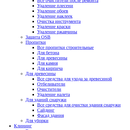
Все очистители после ремонта
Удаление плесени
Удаление обоев
Удаление наклеек
Очистка инструмента
Удаление краски
Удаление ржавчины
Защита OSB
Пропитки
Все пропитки строительные
Для бетона
Для древесины
Для камня
Для кирпича
Для древесины
Все средства для ухода за древесиной
Отбеливатели
Очистители
Удаление налета
Для зданий снаружи
Все средства для очистки здания снаружи
Сайдинг
Фасад здания
Для уборки
Клининг