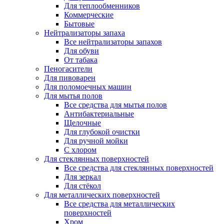
Для теплообменников
Коммерческие
Бытовые
Нейтрализаторы запаха
Все нейтрализаторы запахов
Для обуви
От табака
Пеногасители
Для пивоварен
Для поломоечных машин
Для мытья полов
Все средства для мытья полов
Антибактериальные
Щелочные
Для глубокой очистки
Для ручной мойки
С хлором
Для стеклянных поверхностей
Все средства для стеклянных поверхностей
Для зеркал
Для стёкол
Для металлических поверхностей
Все средства для металлических
поверхностей
Хром