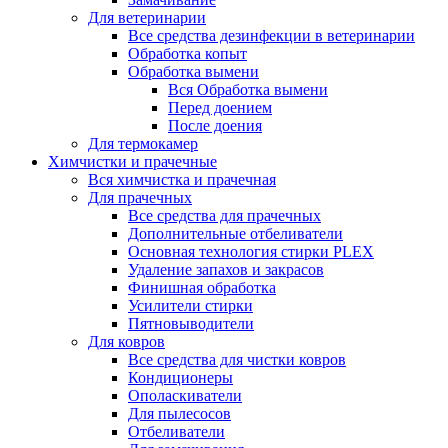
Для ветеринарии
Все средства дезинфекции в ветеринарии
Обработка копыт
Обработка вымени
Вся Обработка вымени
Перед доением
После доения
Для термокамер
Химчистки и прачечные
Вся химчистка и прачечная
Для прачечных
Все средства для прачечных
Дополнительные отбеливатели
Основная технология стирки PLEX
Удаление запахов и закрасов
Финишная обработка
Усилители стирки
Пятновыводители
Для ковров
Все средства для чистки ковров
Кондиционеры
Ополаскиватели
Для пылесосов
Отбеливатели