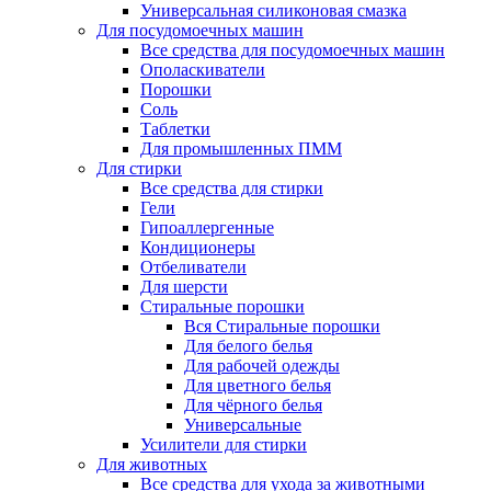
Универсальная силиконовая смазка
Для посудомоечных машин
Все средства для посудомоечных машин
Ополаскиватели
Порошки
Соль
Таблетки
Для промышленных ПММ
Для стирки
Все средства для стирки
Гели
Гипоаллергенные
Кондиционеры
Отбеливатели
Для шерсти
Стиральные порошки
Вся Стиральные порошки
Для белого белья
Для рабочей одежды
Для цветного белья
Для чёрного белья
Универсальные
Усилители для стирки
Для животных
Все средства для ухода за животными