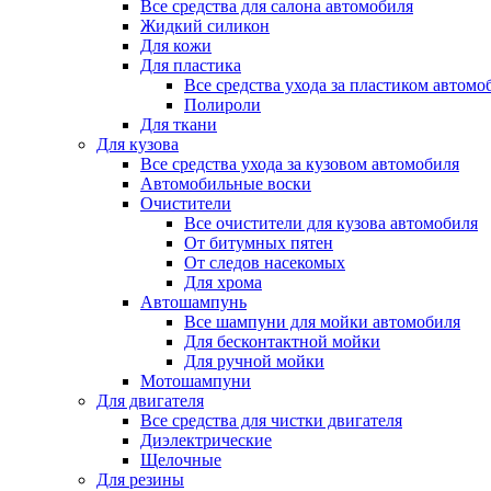
Все средства для салона автомобиля
Жидкий силикон
Для кожи
Для пластика
Все средства ухода за пластиком автомо
Полироли
Для ткани
Для кузова
Все средства ухода за кузовом автомобиля
Автомобильные воски
Очистители
Все очистители для кузова автомобиля
От битумных пятен
От следов насекомых
Для хрома
Автошампунь
Все шампуни для мойки автомобиля
Для бесконтактной мойки
Для ручной мойки
Мотошампуни
Для двигателя
Все средства для чистки двигателя
Диэлектрические
Щелочные
Для резины