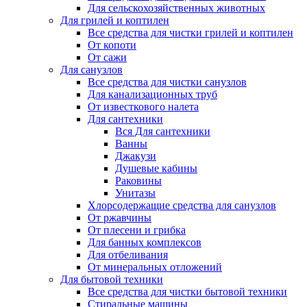
Для сельскохозяйственных животных
Для грилей и коптилен
Все средства для чистки грилей и коптилен
От копоти
От сажи
Для санузлов
Все средства для чистки санузлов
Для канализационных труб
От известкового налета
Для сантехники
Вся Для сантехники
Ванны
Джакузи
Душевые кабины
Раковины
Унитазы
Хлорсодержащие средства для санузлов
От ржавчины
От плесени и грибка
Для банных комплексов
Для отбеливания
От минеральных отложений
Для бытовой техники
Все средства для чистки бытовой техники
Стиральные машины