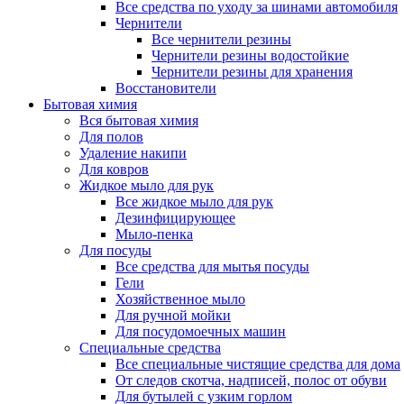
Все средства по уходу за шинами автомобиля
Чернители
Все чернители резины
Чернители резины водостойкие
Чернители резины для хранения
Восстановители
Бытовая химия
Вся бытовая химия
Для полов
Удаление накипи
Для ковров
Жидкое мыло для рук
Все жидкое мыло для рук
Дезинфицирующее
Мыло-пенка
Для посуды
Все средства для мытья посуды
Гели
Хозяйственное мыло
Для ручной мойки
Для посудомоечных машин
Специальные средства
Все специальные чистящие средства для дома
От следов скотча, надписей, полос от обуви
Для бутылей с узким горлом