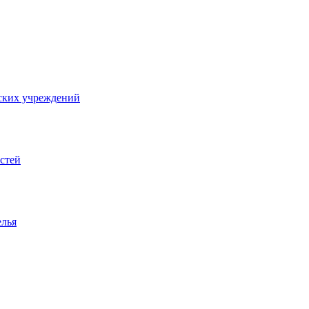
ских учреждений
стей
елья