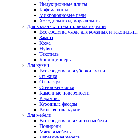
Индукционные плиты
Кофемашины
Микроволновые печи
Холодильники, морозильник
Для кожаных и текстильных изделий
Все средства ухода для кожаных и текстильн
Замша
Кожа
Нубук
Текстиль
Кондиционеры
Для кухни
Все средства для уборки кухни
От жира
От нагара
Стеклокерамика
Каменные поверхности
Керамика
Кухонные фасады
Рабочая зона кухни
Для мебели
Все средства для чистки мебели
Полироли
Мягкая мебель
Деревянная мебель