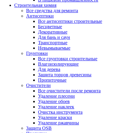
Строительная химия
Все средства для ремонта
Антисептики
Все антисептики строительные
Бесцветные
Декоративные
Для бань и саун
Транспортные
Невымываемые
Грунтовки
Все грунтовки строительные
Влагоизолирующие
Для дерева
Защита торцов древесины
Пропиточные
Очистители
Все очистители после ремонта
Удаление плесени
Удаление обоев
Удаление наклеек
Очистка инструмента
Удаление краски
Удаление ржавчины
Защита OSB