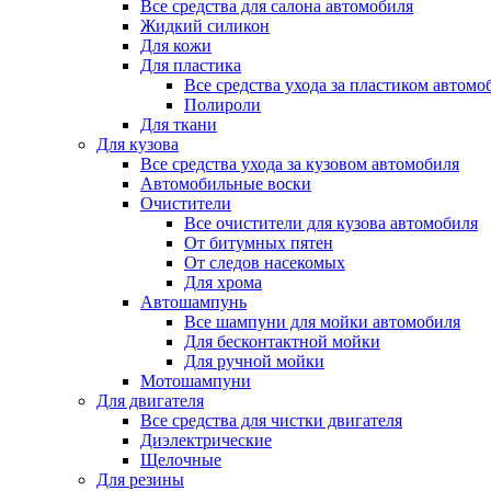
Все средства для салона автомобиля
Жидкий силикон
Для кожи
Для пластика
Все средства ухода за пластиком автомо
Полироли
Для ткани
Для кузова
Все средства ухода за кузовом автомобиля
Автомобильные воски
Очистители
Все очистители для кузова автомобиля
От битумных пятен
От следов насекомых
Для хрома
Автошампунь
Все шампуни для мойки автомобиля
Для бесконтактной мойки
Для ручной мойки
Мотошампуни
Для двигателя
Все средства для чистки двигателя
Диэлектрические
Щелочные
Для резины