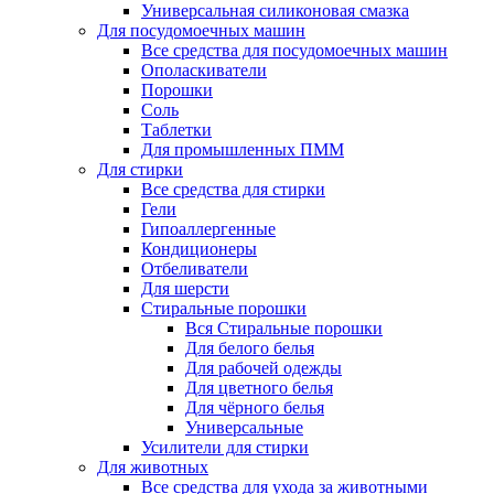
Универсальная силиконовая смазка
Для посудомоечных машин
Все средства для посудомоечных машин
Ополаскиватели
Порошки
Соль
Таблетки
Для промышленных ПММ
Для стирки
Все средства для стирки
Гели
Гипоаллергенные
Кондиционеры
Отбеливатели
Для шерсти
Стиральные порошки
Вся Стиральные порошки
Для белого белья
Для рабочей одежды
Для цветного белья
Для чёрного белья
Универсальные
Усилители для стирки
Для животных
Все средства для ухода за животными