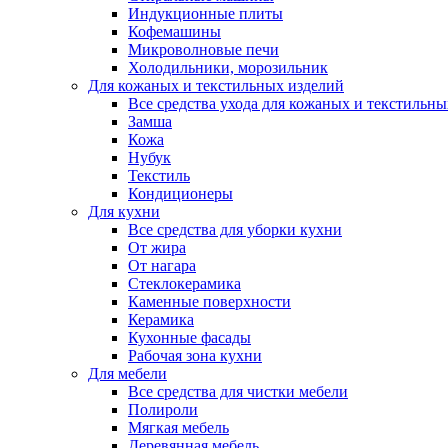
Индукционные плиты
Кофемашины
Микроволновые печи
Холодильники, морозильник
Для кожаных и текстильных изделий
Все средства ухода для кожаных и текстильн
Замша
Кожа
Нубук
Текстиль
Кондиционеры
Для кухни
Все средства для уборки кухни
От жира
От нагара
Стеклокерамика
Каменные поверхности
Керамика
Кухонные фасады
Рабочая зона кухни
Для мебели
Все средства для чистки мебели
Полироли
Мягкая мебель
Деревянная мебель