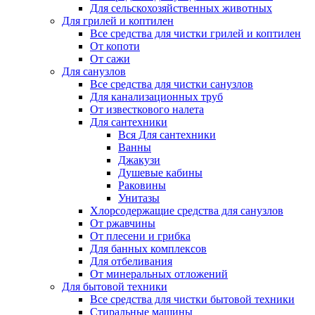
Для сельскохозяйственных животных
Для грилей и коптилен
Все средства для чистки грилей и коптилен
От копоти
От сажи
Для санузлов
Все средства для чистки санузлов
Для канализационных труб
От известкового налета
Для сантехники
Вся Для сантехники
Ванны
Джакузи
Душевые кабины
Раковины
Унитазы
Хлорсодержащие средства для санузлов
От ржавчины
От плесени и грибка
Для банных комплексов
Для отбеливания
От минеральных отложений
Для бытовой техники
Все средства для чистки бытовой техники
Стиральные машины