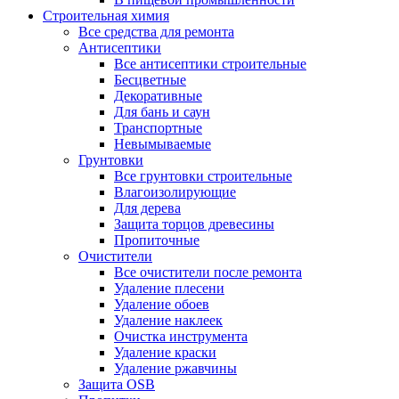
Строительная химия
Все средства для ремонта
Антисептики
Все антисептики строительные
Бесцветные
Декоративные
Для бань и саун
Транспортные
Невымываемые
Грунтовки
Все грунтовки строительные
Влагоизолирующие
Для дерева
Защита торцов древесины
Пропиточные
Очистители
Все очистители после ремонта
Удаление плесени
Удаление обоев
Удаление наклеек
Очистка инструмента
Удаление краски
Удаление ржавчины
Защита OSB