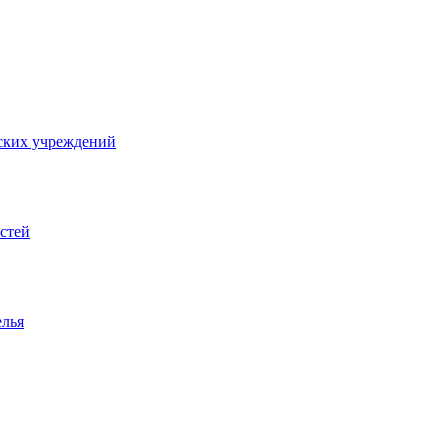
ских учреждений
стей
елья