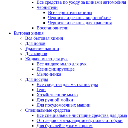
Все средства по уходу за шинами автомобиля
Чернители
Все чернители резины
Чернители резины водостойкие
Чернители резины для хранения
Восстановители
Бытовая химия
Вся бытовая химия
Для полов
Удаление накипи
Для ковров
Жидкое мыло для рук
Все жидкое мыло для рук
Дезинфицирующее
Мыло-пенка
Для посуды
Все средства для мытья посуды
Гели
Хозяйственное мыло
Для ручной мойки
Для посудомоечных машин
Специальные средства
Все специальные чистящие средства для дома
От следов скотча, надписей, полос от обуви
Для бутылей с узким горлом