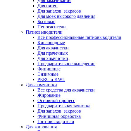
Для замачивания
Для пятен
Для запахов, закрасов
Для моек высокого давления
Бытовые
Пеногасители
Пятновыводители
Все профессиональные пятновыводители
Кислородные
Для аквачистки
Для прачечных
Для химчистки
Предварительное выведение
Финишные
Энзимные
PERC и KWL
Для аквачистки
Все средства для аквачистки
Жирование
Основной процесс
Предварительная зачистка
Для запахов, закрасов
Финишная обработка
Пятновыводители
Для жирования