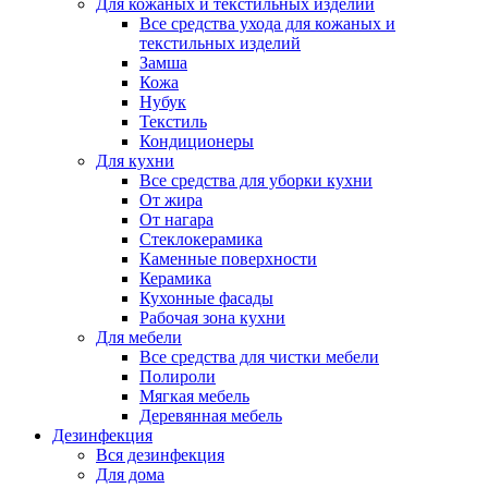
Для кожаных и текстильных изделий
Все средства ухода для кожаных и
текстильных изделий
Замша
Кожа
Нубук
Текстиль
Кондиционеры
Для кухни
Все средства для уборки кухни
От жира
От нагара
Стеклокерамика
Каменные поверхности
Керамика
Кухонные фасады
Рабочая зона кухни
Для мебели
Все средства для чистки мебели
Полироли
Мягкая мебель
Деревянная мебель
Дезинфекция
Вся дезинфекция
Для дома