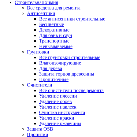
Строительная химия
Все средства для ремонта
Антисептики
Все антисептики строительные
Бесцветные
Декоративные
Для бань и саун
Транспортные
Невымываемые
Грунтовки
Все грунтовки строительные
Влагоизолирующие
Для дерева
Защита торцов древесины
Пропиточные
Очистители
Все очистители после ремонта
Удаление плесени
Удаление обоев
Удаление наклеек
Очистка инструмента
Удаление краски
Удаление ржавчины
Защита OSB
Пропитки