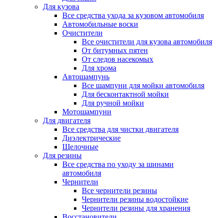
Для кузова
Все средства ухода за кузовом автомобиля
Автомобильные воски
Очистители
Все очистители для кузова автомобиля
От битумных пятен
От следов насекомых
Для хрома
Автошампунь
Все шампуни для мойки автомобиля
Для бесконтактной мойки
Для ручной мойки
Мотошампуни
Для двигателя
Все средства для чистки двигателя
Диэлектрические
Щелочные
Для резины
Все средства по уходу за шинами
автомобиля
Чернители
Все чернители резины
Чернители резины водостойкие
Чернители резины для хранения
Восстановители