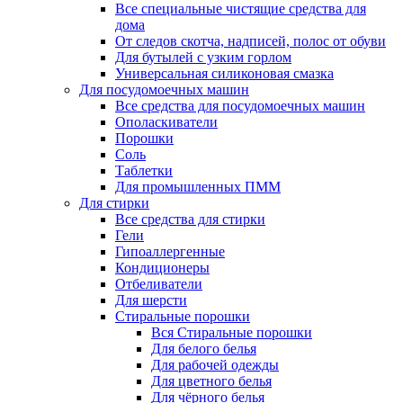
Все специальные чистящие средства для
дома
От следов скотча, надписей, полос от обуви
Для бутылей с узким горлом
Универсальная силиконовая смазка
Для посудомоечных машин
Все средства для посудомоечных машин
Ополаскиватели
Порошки
Соль
Таблетки
Для промышленных ПММ
Для стирки
Все средства для стирки
Гели
Гипоаллергенные
Кондиционеры
Отбеливатели
Для шерсти
Стиральные порошки
Вся Стиральные порошки
Для белого белья
Для рабочей одежды
Для цветного белья
Для чёрного белья