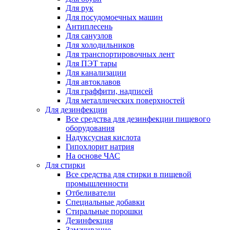
Для рук
Для посудомоечных машин
Антиплесень
Для санузлов
Для холодильников
Для транспортировочных лент
Для ПЭТ тары
Для канализации
Для автоклавов
Для граффити, надписей
Для металлических поверхностей
Для дезинфекции
Все средства для дезинфекции пищевого
оборудования
Надуксусная кислота
Гипохлорит натрия
На основе ЧАС
Для стирки
Все средства для стирки в пищевой
промышленности
Отбеливатели
Специальные добавки
Стиральные порошки
Дезинфекция
Замачивание