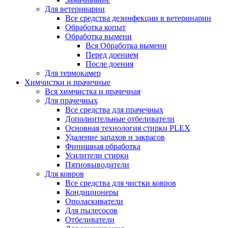
Для ветеринарии
Все средства дезинфекции в ветеринарии
Обработка копыт
Обработка вымени
Вся Обработка вымени
Перед доением
После доения
Для термокамер
Химчистки и прачечные
Вся химчистка и прачечная
Для прачечных
Все средства для прачечных
Дополнительные отбеливатели
Основная технология стирки PLEX
Удаление запахов и закрасов
Финишная обработка
Усилители стирки
Пятновыводители
Для ковров
Все средства для чистки ковров
Кондиционеры
Ополаскиватели
Для пылесосов
Отбеливатели