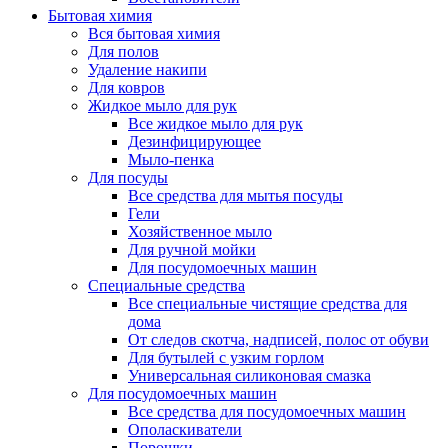
Бытовая химия
Вся бытовая химия
Для полов
Удаление накипи
Для ковров
Жидкое мыло для рук
Все жидкое мыло для рук
Дезинфицирующее
Мыло-пенка
Для посуды
Все средства для мытья посуды
Гели
Хозяйственное мыло
Для ручной мойки
Для посудомоечных машин
Специальные средства
Все специальные чистящие средства для
дома
От следов скотча, надписей, полос от обуви
Для бутылей с узким горлом
Универсальная силиконовая смазка
Для посудомоечных машин
Все средства для посудомоечных машин
Ополаскиватели
Порошки