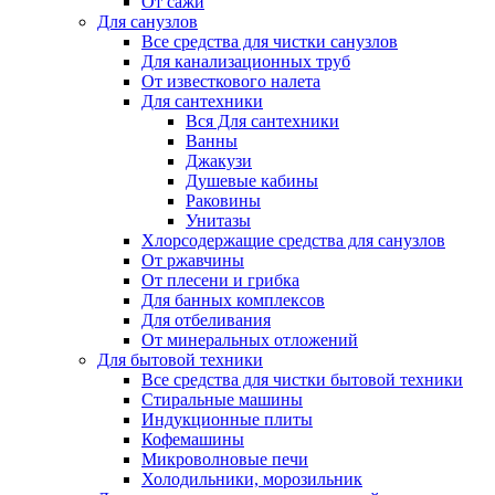
От сажи
Для санузлов
Все средства для чистки санузлов
Для канализационных труб
От известкового налета
Для сантехники
Вся Для сантехники
Ванны
Джакузи
Душевые кабины
Раковины
Унитазы
Хлорсодержащие средства для санузлов
От ржавчины
От плесени и грибка
Для банных комплексов
Для отбеливания
От минеральных отложений
Для бытовой техники
Все средства для чистки бытовой техники
Стиральные машины
Индукционные плиты
Кофемашины
Микроволновые печи
Холодильники, морозильник