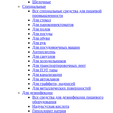
Щелочные
Специальные
Все специальные средства для пищевой
промышленности
Для стекол
Для пароконвектоматов
Для полов
Для посуды
Для обуви
Для рук
Для посудомоечных машин
Антиплесень
Для санузлов
Для холодильников
Для транспортировочных лент
Для ПЭТ тары
Для канализации
Для автоклавов
Для граффити, надписей
Для металлических поверхностей
Для дезинфекции
Все средства для дезинфекции пищевого
оборудования
Надуксусная кислота
Гипохлорит натрия