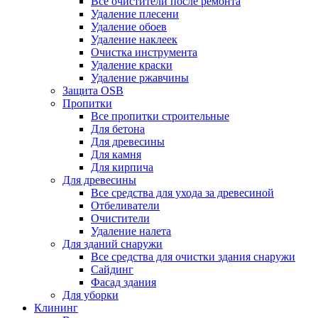
Все очистители после ремонта
Удаление плесени
Удаление обоев
Удаление наклеек
Очистка инструмента
Удаление краски
Удаление ржавчины
Защита OSB
Пропитки
Все пропитки строительные
Для бетона
Для древесины
Для камня
Для кирпича
Для древесины
Все средства для ухода за древесиной
Отбеливатели
Очистители
Удаление налета
Для зданий снаружи
Все средства для очистки здания снаружи
Сайдинг
Фасад здания
Для уборки
Клининг