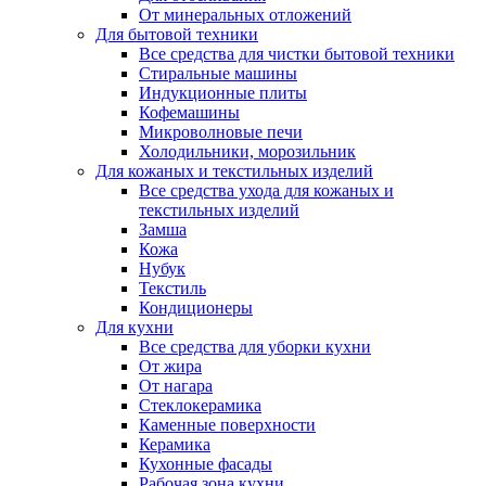
От минеральных отложений
Для бытовой техники
Все средства для чистки бытовой техники
Стиральные машины
Индукционные плиты
Кофемашины
Микроволновые печи
Холодильники, морозильник
Для кожаных и текстильных изделий
Все средства ухода для кожаных и
текстильных изделий
Замша
Кожа
Нубук
Текстиль
Кондиционеры
Для кухни
Все средства для уборки кухни
От жира
От нагара
Стеклокерамика
Каменные поверхности
Керамика
Кухонные фасады
Рабочая зона кухни