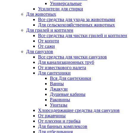
Универсальные
Усилители для стирки
Для животных
Все средства для ухода за животными
Для сельскохозяйственных животных
Для грилей и коптилен
Все средства для чистки грилей и коптилен
От копоти
От сажи
Для санузлов
Все средства для чистки санузлов
Для канализационных труб
От известкового налета
Для сантехники
Вся Для сантехники
Ванны
Джакузи
Душевые кабины
Раковины
Унитазы
Хлорсодержащие средства для санузлов
От ржавчины
От плесени и грибка
Для банных комплексов
Для отбеливания