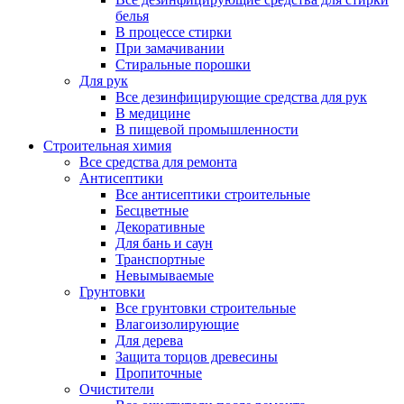
белья
В процессе стирки
При замачивании
Стиральные порошки
Для рук
Все дезинфицирующие средства для рук
В медицине
В пищевой промышленности
Строительная химия
Все средства для ремонта
Антисептики
Все антисептики строительные
Бесцветные
Декоративные
Для бань и саун
Транспортные
Невымываемые
Грунтовки
Все грунтовки строительные
Влагоизолирующие
Для дерева
Защита торцов древесины
Пропиточные
Очистители