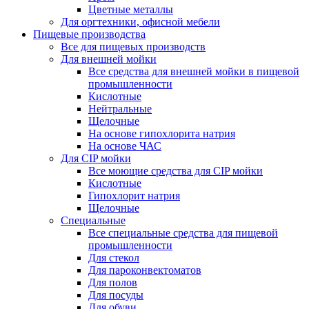
Цветные металлы
Для оргтехники, офисной мебели
Пищевые производства
Все для пищевых производств
Для внешней мойки
Все средства для внешней мойки в пищевой
промышленности
Кислотные
Нейтральные
Щелочные
На основе гипохлорита натрия
На основе ЧАС
Для CIP мойки
Все моющие средства для CIP мойки
Кислотные
Гипохлорит натрия
Щелочные
Специальные
Все специальные средства для пищевой
промышленности
Для стекол
Для пароконвектоматов
Для полов
Для посуды
Для обуви