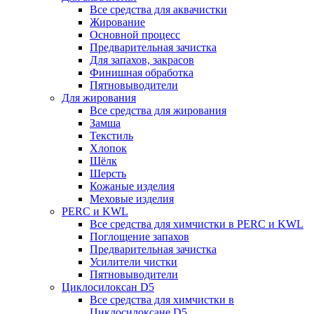
Все средства для аквачистки
Жирование
Основной процесс
Предварительная зачистка
Для запахов, закрасов
Финишная обработка
Пятновыводители
Для жирования
Все средства для жирования
Замша
Текстиль
Хлопок
Шёлк
Шерсть
Кожаные изделия
Меховые изделия
PERC и KWL
Все средства для химчистки в PERC и KWL
Поглощение запахов
Предварительная зачистка
Усилители чистки
Пятновыводители
Циклосилоксан D5
Все средства для химчистки в
Циклосилоксане D5