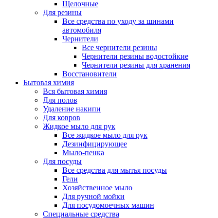
Щелочные
Для резины
Все средства по уходу за шинами
автомобиля
Чернители
Все чернители резины
Чернители резины водостойкие
Чернители резины для хранения
Восстановители
Бытовая химия
Вся бытовая химия
Для полов
Удаление накипи
Для ковров
Жидкое мыло для рук
Все жидкое мыло для рук
Дезинфицирующее
Мыло-пенка
Для посуды
Все средства для мытья посуды
Гели
Хозяйственное мыло
Для ручной мойки
Для посудомоечных машин
Специальные средства