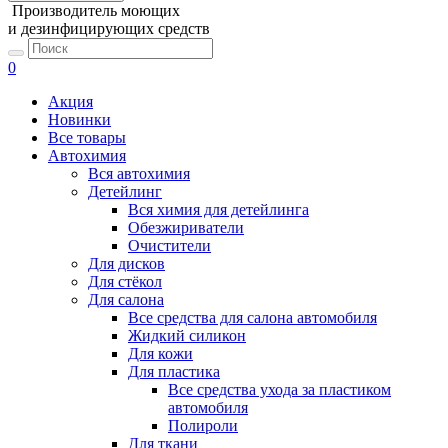
Производитель моющих
и дезинфицирующих средств
0
Акция
Новинки
Все товары
Автохимия
Вся автохимия
Детейлинг
Вся химия для детейлинга
Обезжириватели
Очистители
Для дисков
Для стёкол
Для салона
Все средства для салона автомобиля
Жидкий силикон
Для кожи
Для пластика
Все средства ухода за пластиком
автомобиля
Полироли
Для ткани