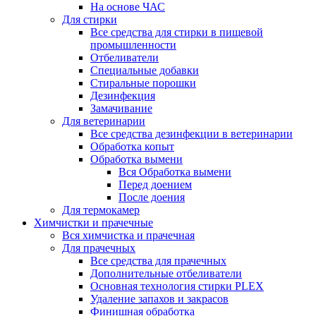
На основе ЧАС
Для стирки
Все средства для стирки в пищевой
промышленности
Отбеливатели
Специальные добавки
Стиральные порошки
Дезинфекция
Замачивание
Для ветеринарии
Все средства дезинфекции в ветеринарии
Обработка копыт
Обработка вымени
Вся Обработка вымени
Перед доением
После доения
Для термокамер
Химчистки и прачечные
Вся химчистка и прачечная
Для прачечных
Все средства для прачечных
Дополнительные отбеливатели
Основная технология стирки PLEX
Удаление запахов и закрасов
Финишная обработка