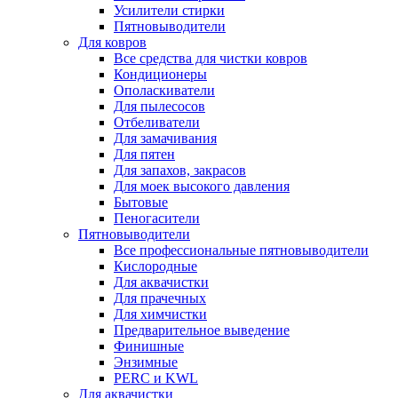
Усилители стирки
Пятновыводители
Для ковров
Все средства для чистки ковров
Кондиционеры
Ополаскиватели
Для пылесосов
Отбеливатели
Для замачивания
Для пятен
Для запахов, закрасов
Для моек высокого давления
Бытовые
Пеногасители
Пятновыводители
Все профессиональные пятновыводители
Кислородные
Для аквачистки
Для прачечных
Для химчистки
Предварительное выведение
Финишные
Энзимные
PERC и KWL
Для аквачистки