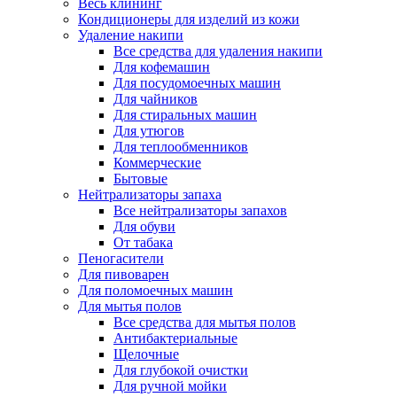
Весь клининг
Кондиционеры для изделий из кожи
Удаление накипи
Все средства для удаления накипи
Для кофемашин
Для посудомоечных машин
Для чайников
Для стиральных машин
Для утюгов
Для теплообменников
Коммерческие
Бытовые
Нейтрализаторы запаха
Все нейтрализаторы запахов
Для обуви
От табака
Пеногасители
Для пивоварен
Для поломоечных машин
Для мытья полов
Все средства для мытья полов
Антибактериальные
Щелочные
Для глубокой очистки
Для ручной мойки