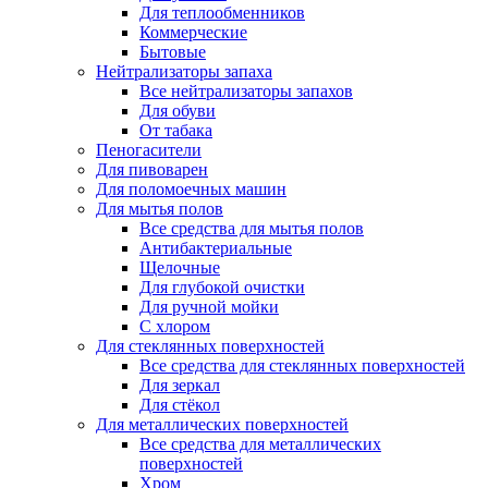
Для теплообменников
Коммерческие
Бытовые
Нейтрализаторы запаха
Все нейтрализаторы запахов
Для обуви
От табака
Пеногасители
Для пивоварен
Для поломоечных машин
Для мытья полов
Все средства для мытья полов
Антибактериальные
Щелочные
Для глубокой очистки
Для ручной мойки
С хлором
Для стеклянных поверхностей
Все средства для стеклянных поверхностей
Для зеркал
Для стёкол
Для металлических поверхностей
Все средства для металлических
поверхностей
Хром