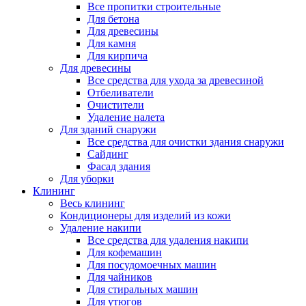
Все пропитки строительные
Для бетона
Для древесины
Для камня
Для кирпича
Для древесины
Все средства для ухода за древесиной
Отбеливатели
Очистители
Удаление налета
Для зданий снаружи
Все средства для очистки здания снаружи
Сайдинг
Фасад здания
Для уборки
Клининг
Весь клининг
Кондиционеры для изделий из кожи
Удаление накипи
Все средства для удаления накипи
Для кофемашин
Для посудомоечных машин
Для чайников
Для стиральных машин
Для утюгов