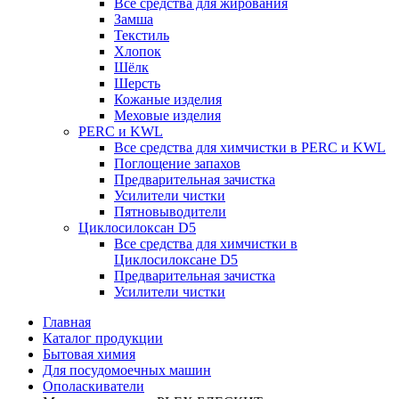
Все средства для жирования
Замша
Текстиль
Хлопок
Шёлк
Шерсть
Кожаные изделия
Меховые изделия
PERC и KWL
Все средства для химчистки в PERC и KWL
Поглощение запахов
Предварительная зачистка
Усилители чистки
Пятновыводители
Циклосилоксан D5
Все средства для химчистки в
Циклосилоксане D5
Предварительная зачистка
Усилители чистки
Главная
Каталог продукции
Бытовая химия
Для посудомоечных машин
Ополаскиватели