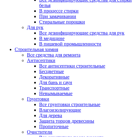
белья
В процессе стирки
При замачивании
Стиральные порошки
Для рук
Все дезинфицирующие средства для рук
В медицине
В пищевой промышленности
Строительная химия
Все средства для ремонта
Антисептики
Все антисептики строительные
Бесцветные
Декоративные
Для бань и саун
Транспортные
Невымываемые
Грунтовки
Все грунтовки строительные
Влагоизолирующие
Для дерева
Защита торцов древесины
Пропиточные
Очистители