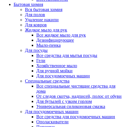
Бытовая химия
Вся бытовая химия
Для полов
Удаление накипи
Для ковров
Жидкое мыло для рук
Все жидкое мыло для рук
Дезинфицирующее
Мыло-пенка
Для посуды
Все средства для мытья посуды
Гели
Хозяйственное мыло
Для ручной мойки
Для посудомоечных машин
Специальные средства
Все специальные чистящие средства для
дома
От следов скотча, надписей, полос от обуви
Для бутылей с узким горлом
Универсальная силиконовая смазка
Для посудомоечных машин
Все средства для посудомоечных машин
Ополаскиватели
Порошки