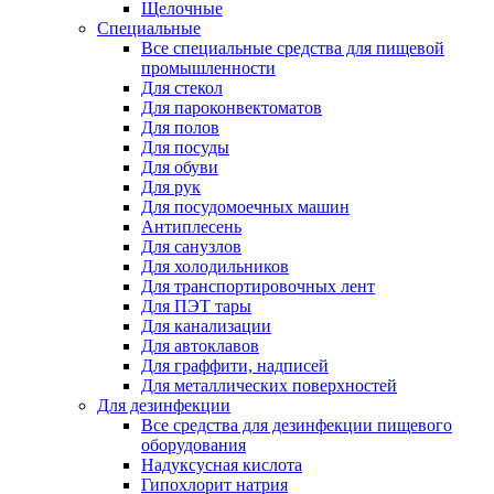
Щелочные
Специальные
Все специальные средства для пищевой
промышленности
Для стекол
Для пароконвектоматов
Для полов
Для посуды
Для обуви
Для рук
Для посудомоечных машин
Антиплесень
Для санузлов
Для холодильников
Для транспортировочных лент
Для ПЭТ тары
Для канализации
Для автоклавов
Для граффити, надписей
Для металлических поверхностей
Для дезинфекции
Все средства для дезинфекции пищевого
оборудования
Надуксусная кислота
Гипохлорит натрия