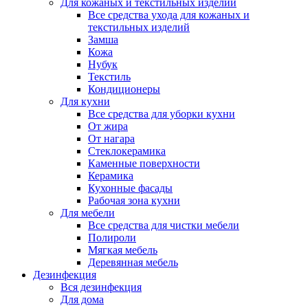
Для кожаных и текстильных изделий
Все средства ухода для кожаных и
текстильных изделий
Замша
Кожа
Нубук
Текстиль
Кондиционеры
Для кухни
Все средства для уборки кухни
От жира
От нагара
Стеклокерамика
Каменные поверхности
Керамика
Кухонные фасады
Рабочая зона кухни
Для мебели
Все средства для чистки мебели
Полироли
Мягкая мебель
Деревянная мебель
Дезинфекция
Вся дезинфекция
Для дома