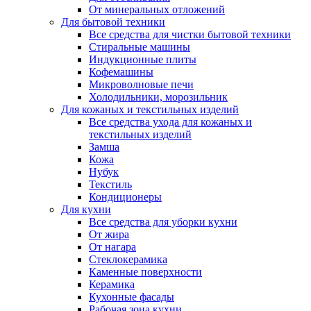
От минеральных отложений
Для бытовой техники
Все средства для чистки бытовой техники
Стиральные машины
Индукционные плиты
Кофемашины
Микроволновые печи
Холодильники, морозильник
Для кожаных и текстильных изделий
Все средства ухода для кожаных и
текстильных изделий
Замша
Кожа
Нубук
Текстиль
Кондиционеры
Для кухни
Все средства для уборки кухни
От жира
От нагара
Стеклокерамика
Каменные поверхности
Керамика
Кухонные фасады
Рабочая зона кухни