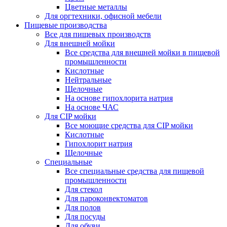
Цветные металлы
Для оргтехники, офисной мебели
Пищевые производства
Все для пищевых производств
Для внешней мойки
Все средства для внешней мойки в пищевой
промышленности
Кислотные
Нейтральные
Щелочные
На основе гипохлорита натрия
На основе ЧАС
Для CIP мойки
Все моющие средства для CIP мойки
Кислотные
Гипохлорит натрия
Щелочные
Специальные
Все специальные средства для пищевой
промышленности
Для стекол
Для пароконвектоматов
Для полов
Для посуды
Для обуви