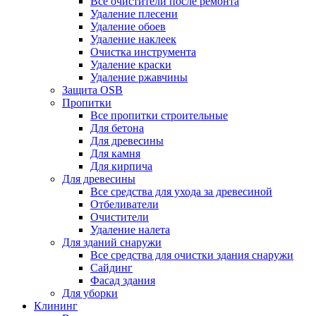
Все очистители после ремонта
Удаление плесени
Удаление обоев
Удаление наклеек
Очистка инструмента
Удаление краски
Удаление ржавчины
Защита OSB
Пропитки
Все пропитки строительные
Для бетона
Для древесины
Для камня
Для кирпича
Для древесины
Все средства для ухода за древесиной
Отбеливатели
Очистители
Удаление налета
Для зданий снаружи
Все средства для очистки здания снаружи
Сайдинг
Фасад здания
Для уборки
Клининг