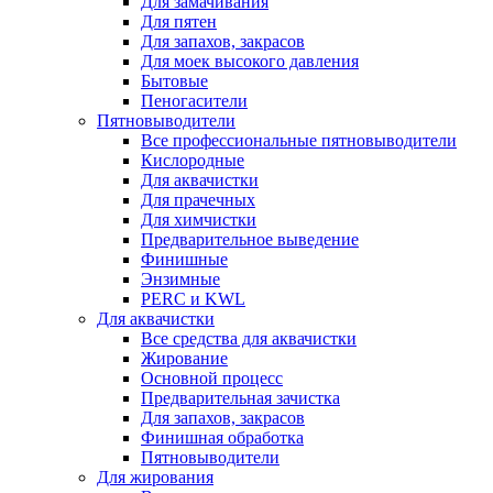
Для замачивания
Для пятен
Для запахов, закрасов
Для моек высокого давления
Бытовые
Пеногасители
Пятновыводители
Все профессиональные пятновыводители
Кислородные
Для аквачистки
Для прачечных
Для химчистки
Предварительное выведение
Финишные
Энзимные
PERC и KWL
Для аквачистки
Все средства для аквачистки
Жирование
Основной процесс
Предварительная зачистка
Для запахов, закрасов
Финишная обработка
Пятновыводители
Для жирования