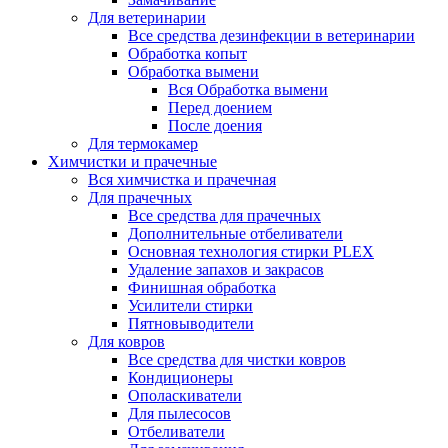
Для ветеринарии
Все средства дезинфекции в ветеринарии
Обработка копыт
Обработка вымени
Вся Обработка вымени
Перед доением
После доения
Для термокамер
Химчистки и прачечные
Вся химчистка и прачечная
Для прачечных
Все средства для прачечных
Дополнительные отбеливатели
Основная технология стирки PLEX
Удаление запахов и закрасов
Финишная обработка
Усилители стирки
Пятновыводители
Для ковров
Все средства для чистки ковров
Кондиционеры
Ополаскиватели
Для пылесосов
Отбеливатели