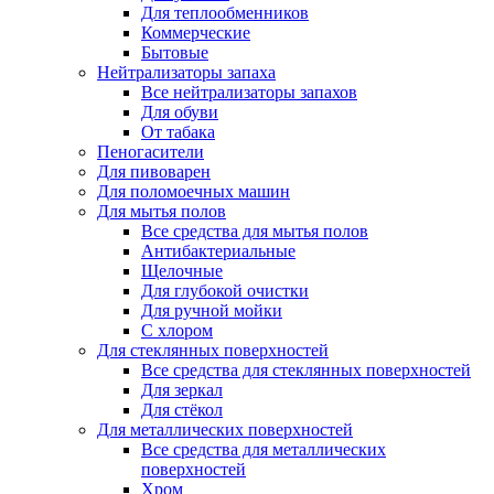
Для теплообменников
Коммерческие
Бытовые
Нейтрализаторы запаха
Все нейтрализаторы запахов
Для обуви
От табака
Пеногасители
Для пивоварен
Для поломоечных машин
Для мытья полов
Все средства для мытья полов
Антибактериальные
Щелочные
Для глубокой очистки
Для ручной мойки
С хлором
Для стеклянных поверхностей
Все средства для стеклянных поверхностей
Для зеркал
Для стёкол
Для металлических поверхностей
Все средства для металлических
поверхностей
Хром