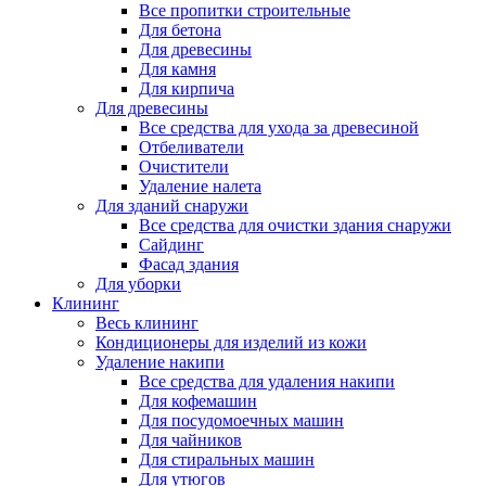
Все пропитки строительные
Для бетона
Для древесины
Для камня
Для кирпича
Для древесины
Все средства для ухода за древесиной
Отбеливатели
Очистители
Удаление налета
Для зданий снаружи
Все средства для очистки здания снаружи
Сайдинг
Фасад здания
Для уборки
Клининг
Весь клининг
Кондиционеры для изделий из кожи
Удаление накипи
Все средства для удаления накипи
Для кофемашин
Для посудомоечных машин
Для чайников
Для стиральных машин
Для утюгов