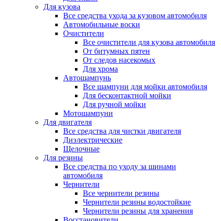
Для кузова
Все средства ухода за кузовом автомобиля
Автомобильные воски
Очистители
Все очистители для кузова автомобиля
От битумных пятен
От следов насекомых
Для хрома
Автошампунь
Все шампуни для мойки автомобиля
Для бесконтактной мойки
Для ручной мойки
Мотошампуни
Для двигателя
Все средства для чистки двигателя
Диэлектрические
Щелочные
Для резины
Все средства по уходу за шинами
автомобиля
Чернители
Все чернители резины
Чернители резины водостойкие
Чернители резины для хранения
Восстановители