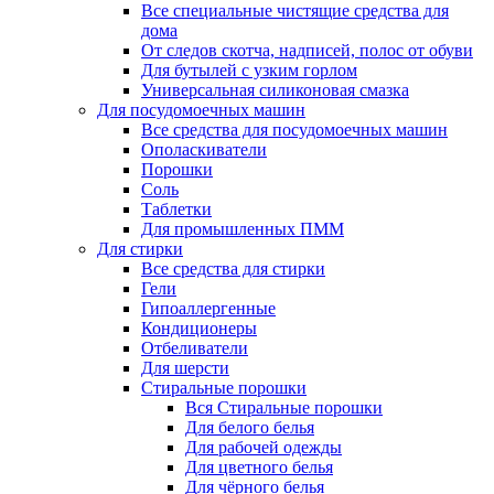
Все специальные чистящие средства для
дома
От следов скотча, надписей, полос от обуви
Для бутылей с узким горлом
Универсальная силиконовая смазка
Для посудомоечных машин
Все средства для посудомоечных машин
Ополаскиватели
Порошки
Соль
Таблетки
Для промышленных ПММ
Для стирки
Все средства для стирки
Гели
Гипоаллергенные
Кондиционеры
Отбеливатели
Для шерсти
Стиральные порошки
Вся Стиральные порошки
Для белого белья
Для рабочей одежды
Для цветного белья
Для чёрного белья