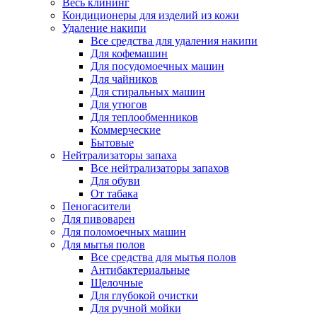
Весь клининг
Кондиционеры для изделий из кожи
Удаление накипи
Все средства для удаления накипи
Для кофемашин
Для посудомоечных машин
Для чайников
Для стиральных машин
Для утюгов
Для теплообменников
Коммерческие
Бытовые
Нейтрализаторы запаха
Все нейтрализаторы запахов
Для обуви
От табака
Пеногасители
Для пивоварен
Для поломоечных машин
Для мытья полов
Все средства для мытья полов
Антибактериальные
Щелочные
Для глубокой очистки
Для ручной мойки