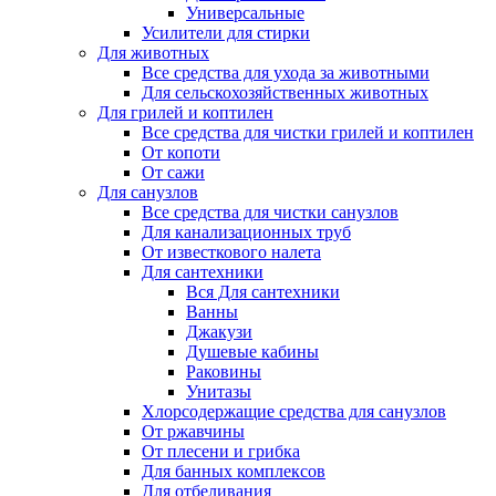
Универсальные
Усилители для стирки
Для животных
Все средства для ухода за животными
Для сельскохозяйственных животных
Для грилей и коптилен
Все средства для чистки грилей и коптилен
От копоти
От сажи
Для санузлов
Все средства для чистки санузлов
Для канализационных труб
От известкового налета
Для сантехники
Вся Для сантехники
Ванны
Джакузи
Душевые кабины
Раковины
Унитазы
Хлорсодержащие средства для санузлов
От ржавчины
От плесени и грибка
Для банных комплексов
Для отбеливания