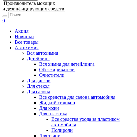
Производитель моющих
и дезинфицирующих средств
0
Акция
Новинки
Все товары
Автохимия
Вся автохимия
Детейлинг
Вся химия для детейлинга
Обезжириватели
Очистители
Для дисков
Для стёкол
Для салона
Все средства для салона автомобиля
Жидкий силикон
Для кожи
Для пластика
Все средства ухода за пластиком
автомобиля
Полироли
Для ткани