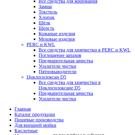
Все средства для жирования
Замша
Текстиль
Хлопок
Шёлк
Шерсть
Кожаные изделия
Меховые изделия
PERC и KWL
Все средства для химчистки в PERC и KWL
Поглощение запахов
Предварительная зачистка
Усилители чистки
Пятновыводители
Циклосилоксан D5
Все средства для химчистки в
Циклосилоксане D5
Предварительная зачистка
Усилители чистки
Главная
Каталог продукции
Пищевые производства
Для внешней мойки
Кислотные