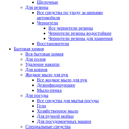
Щелочные
Для резины
Все средства по уходу за шинами
автомобиля
Чернители
Все чернители резины
Чернители резины водостойкие
Чернители резины для хранения
Восстановители
Бытовая химия
Вся бытовая химия
Для полов
Удаление накипи
Для ковров
Жидкое мыло для рук
Все жидкое мыло для рук
Дезинфицирующее
Мыло-пенка
Для посуды
Все средства для мытья посуды
Гели
Хозяйственное мыло
Для ручной мойки
Для посудомоечных машин
Специальные средства