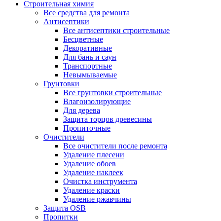
Строительная химия
Все средства для ремонта
Антисептики
Все антисептики строительные
Бесцветные
Декоративные
Для бань и саун
Транспортные
Невымываемые
Грунтовки
Все грунтовки строительные
Влагоизолирующие
Для дерева
Защита торцов древесины
Пропиточные
Очистители
Все очистители после ремонта
Удаление плесени
Удаление обоев
Удаление наклеек
Очистка инструмента
Удаление краски
Удаление ржавчины
Защита OSB
Пропитки