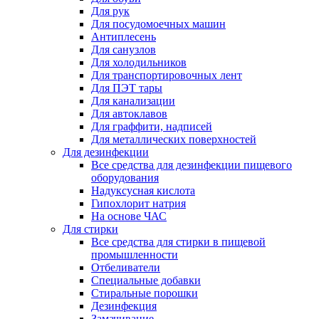
Для рук
Для посудомоечных машин
Антиплесень
Для санузлов
Для холодильников
Для транспортировочных лент
Для ПЭТ тары
Для канализации
Для автоклавов
Для граффити, надписей
Для металлических поверхностей
Для дезинфекции
Все средства для дезинфекции пищевого
оборудования
Надуксусная кислота
Гипохлорит натрия
На основе ЧАС
Для стирки
Все средства для стирки в пищевой
промышленности
Отбеливатели
Специальные добавки
Стиральные порошки
Дезинфекция
Замачивание