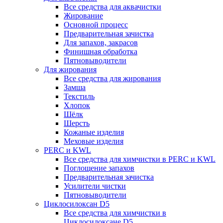
Все средства для аквачистки
Жирование
Основной процесс
Предварительная зачистка
Для запахов, закрасов
Финишная обработка
Пятновыводители
Для жирования
Все средства для жирования
Замша
Текстиль
Хлопок
Шёлк
Шерсть
Кожаные изделия
Меховые изделия
PERC и KWL
Все средства для химчистки в PERC и KWL
Поглощение запахов
Предварительная зачистка
Усилители чистки
Пятновыводители
Циклосилоксан D5
Все средства для химчистки в
Циклосилоксане D5