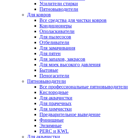
Усилители стирки
Пятновыводители
Для ковров
Все средства для чистки ковров
Кондиционеры
Ополаскиватели
Для пылесосов
Отбеливатели
Для замачивания
Для пятен
Для запахов, закрасов
Для моек высокого давления
Бытовые
Пеногасители
Пятновыводители
Все профессиональные пятновыводители
Кислородные
Для аквачистки
Для прачечных
Для химчистки
Предварительное выведение
Финишные
Энзимные
PERC и KWL
Для аквачистки