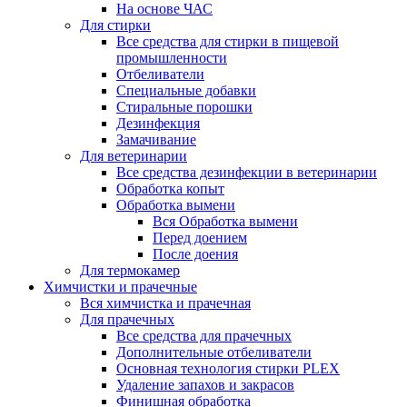
На основе ЧАС
Для стирки
Все средства для стирки в пищевой
промышленности
Отбеливатели
Специальные добавки
Стиральные порошки
Дезинфекция
Замачивание
Для ветеринарии
Все средства дезинфекции в ветеринарии
Обработка копыт
Обработка вымени
Вся Обработка вымени
Перед доением
После доения
Для термокамер
Химчистки и прачечные
Вся химчистка и прачечная
Для прачечных
Все средства для прачечных
Дополнительные отбеливатели
Основная технология стирки PLEX
Удаление запахов и закрасов
Финишная обработка