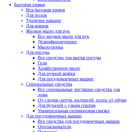
Бытовая химия
Вся бытовая химия
Для полов
Удаление накипи
Для ковров
Жидкое мыло для рук
Все жидкое мыло для рук
Дезинфицирующее
Мыло-пенка
Для посуды
Все средства для мытья посуды
Гели
Хозяйственное мыло
Для ручной мойки
Для посудомоечных машин
Специальные средства
Все специальные чистящие средства для
дома
От следов скотча, надписей, полос от обуви
Для бутылей с узким горлом
Универсальная силиконовая смазка
Для посудомоечных машин
Все средства для посудомоечных машин
Ополаскиватели
Порошки