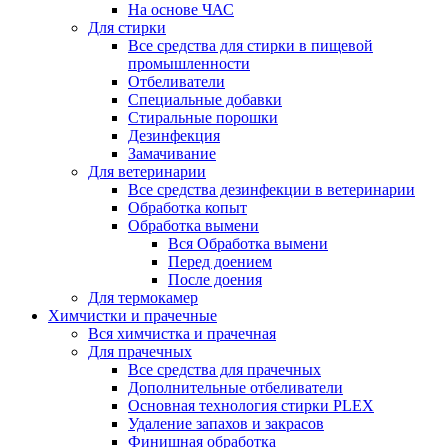
На основе ЧАС
Для стирки
Все средства для стирки в пищевой
промышленности
Отбеливатели
Специальные добавки
Стиральные порошки
Дезинфекция
Замачивание
Для ветеринарии
Все средства дезинфекции в ветеринарии
Обработка копыт
Обработка вымени
Вся Обработка вымени
Перед доением
После доения
Для термокамер
Химчистки и прачечные
Вся химчистка и прачечная
Для прачечных
Все средства для прачечных
Дополнительные отбеливатели
Основная технология стирки PLEX
Удаление запахов и закрасов
Финишная обработка