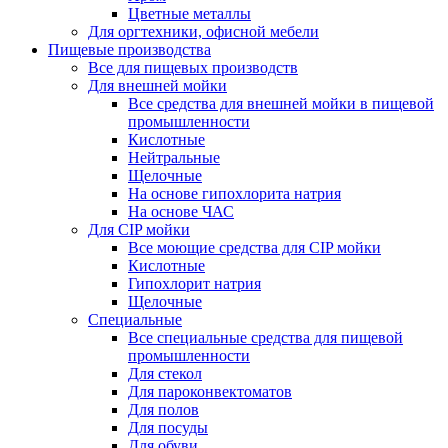
Цветные металлы
Для оргтехники, офисной мебели
Пищевые производства
Все для пищевых производств
Для внешней мойки
Все средства для внешней мойки в пищевой
промышленности
Кислотные
Нейтральные
Щелочные
На основе гипохлорита натрия
На основе ЧАС
Для CIP мойки
Все моющие средства для CIP мойки
Кислотные
Гипохлорит натрия
Щелочные
Специальные
Все специальные средства для пищевой
промышленности
Для стекол
Для пароконвектоматов
Для полов
Для посуды
Для обуви