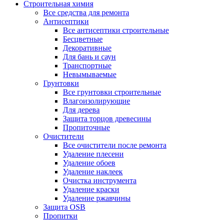
Строительная химия
Все средства для ремонта
Антисептики
Все антисептики строительные
Бесцветные
Декоративные
Для бань и саун
Транспортные
Невымываемые
Грунтовки
Все грунтовки строительные
Влагоизолирующие
Для дерева
Защита торцов древесины
Пропиточные
Очистители
Все очистители после ремонта
Удаление плесени
Удаление обоев
Удаление наклеек
Очистка инструмента
Удаление краски
Удаление ржавчины
Защита OSB
Пропитки