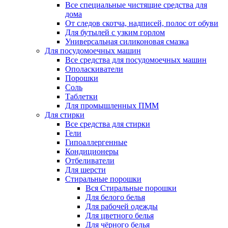
Все специальные чистящие средства для
дома
От следов скотча, надписей, полос от обуви
Для бутылей с узким горлом
Универсальная силиконовая смазка
Для посудомоечных машин
Все средства для посудомоечных машин
Ополаскиватели
Порошки
Соль
Таблетки
Для промышленных ПММ
Для стирки
Все средства для стирки
Гели
Гипоаллергенные
Кондиционеры
Отбеливатели
Для шерсти
Стиральные порошки
Вся Стиральные порошки
Для белого белья
Для рабочей одежды
Для цветного белья
Для чёрного белья