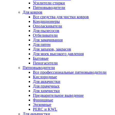
Усилители стирки
Пятновыводители
Для ковров
Все средства для чистки ковров
Кондиционеры
Ополаскиватели
Для пылесосов
Отбеливатели
Для замачивания
Для пятен
Для запахов, закрасов
Для моек высокого давления
Бытовые
Пеногасители
Пятновыводители
Все профессиональные пятновыводители
Кислородные
Для аквачистки
Для прачечных
Для химчистки
Предварительное выведение
Финишные
Энзимные
PERC и KWL
Для аквачистки