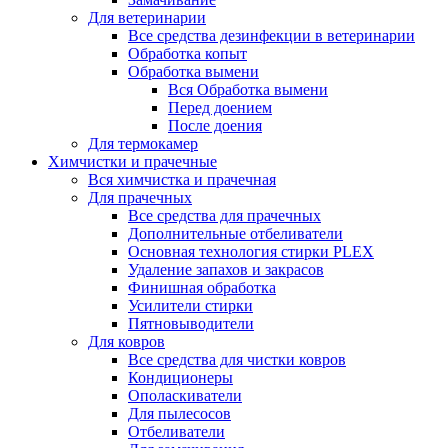
Для ветеринарии
Все средства дезинфекции в ветеринарии
Обработка копыт
Обработка вымени
Вся Обработка вымени
Перед доением
После доения
Для термокамер
Химчистки и прачечные
Вся химчистка и прачечная
Для прачечных
Все средства для прачечных
Дополнительные отбеливатели
Основная технология стирки PLEX
Удаление запахов и закрасов
Финишная обработка
Усилители стирки
Пятновыводители
Для ковров
Все средства для чистки ковров
Кондиционеры
Ополаскиватели
Для пылесосов
Отбеливатели