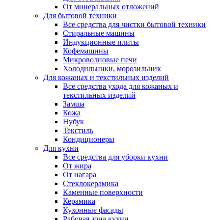
От минеральных отложений
Для бытовой техники
Все средства для чистки бытовой техники
Стиральные машины
Индукционные плиты
Кофемашины
Микроволновые печи
Холодильники, морозильник
Для кожаных и текстильных изделий
Все средства ухода для кожаных и
текстильных изделий
Замша
Кожа
Нубук
Текстиль
Кондиционеры
Для кухни
Все средства для уборки кухни
От жира
От нагара
Стеклокерамика
Каменные поверхности
Керамика
Кухонные фасады
Рабочая зона кухни