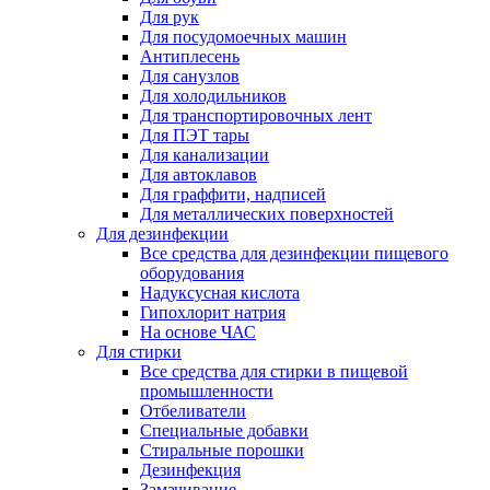
Для рук
Для посудомоечных машин
Антиплесень
Для санузлов
Для холодильников
Для транспортировочных лент
Для ПЭТ тары
Для канализации
Для автоклавов
Для граффити, надписей
Для металлических поверхностей
Для дезинфекции
Все средства для дезинфекции пищевого
оборудования
Надуксусная кислота
Гипохлорит натрия
На основе ЧАС
Для стирки
Все средства для стирки в пищевой
промышленности
Отбеливатели
Специальные добавки
Стиральные порошки
Дезинфекция
Замачивание