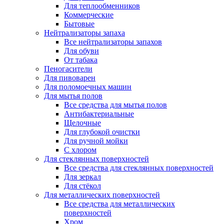
Для теплообменников
Коммерческие
Бытовые
Нейтрализаторы запаха
Все нейтрализаторы запахов
Для обуви
От табака
Пеногасители
Для пивоварен
Для поломоечных машин
Для мытья полов
Все средства для мытья полов
Антибактериальные
Щелочные
Для глубокой очистки
Для ручной мойки
С хлором
Для стеклянных поверхностей
Все средства для стеклянных поверхностей
Для зеркал
Для стёкол
Для металлических поверхностей
Все средства для металлических
поверхностей
Хром