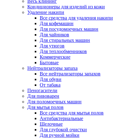
Весь клининг
Кондиционеры для изделий из кожи
Удаление накипи
Все средства для удаления накипи
Для кофемашин
Для посудомоечных машин
Для чайников
Для стиральных машин
Для утюгов
Для теплообменников
Коммерческие
Бытовые
Нейтрализаторы запаха
Все нейтрализаторы запахов
Для обуви
От табака
Пеногасители
Для пивоварен
Для поломоечных машин
Для мытья полов
Все средства для мытья полов
Антибактериальные
Щелочные
Для глубокой очистки
Для ручной мойки