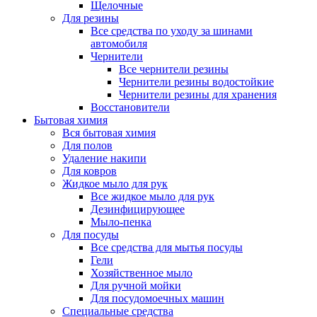
Щелочные
Для резины
Все средства по уходу за шинами
автомобиля
Чернители
Все чернители резины
Чернители резины водостойкие
Чернители резины для хранения
Восстановители
Бытовая химия
Вся бытовая химия
Для полов
Удаление накипи
Для ковров
Жидкое мыло для рук
Все жидкое мыло для рук
Дезинфицирующее
Мыло-пенка
Для посуды
Все средства для мытья посуды
Гели
Хозяйственное мыло
Для ручной мойки
Для посудомоечных машин
Специальные средства