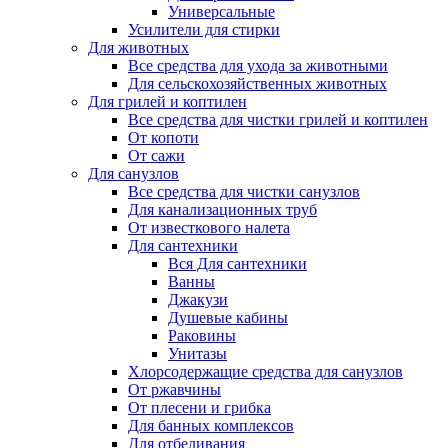
Универсальные
Усилители для стирки
Для животных
Все средства для ухода за животными
Для сельскохозяйственных животных
Для грилей и коптилен
Все средства для чистки грилей и коптилен
От копоти
От сажи
Для санузлов
Все средства для чистки санузлов
Для канализационных труб
От известкового налета
Для сантехники
Вся Для сантехники
Ванны
Джакузи
Душевые кабины
Раковины
Унитазы
Хлорсодержащие средства для санузлов
От ржавчины
От плесени и грибка
Для банных комплексов
Для отбеливания