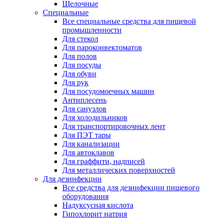
Щелочные
Специальные
Все специальные средства для пищевой
промышленности
Для стекол
Для пароконвектоматов
Для полов
Для посуды
Для обуви
Для рук
Для посудомоечных машин
Антиплесень
Для санузлов
Для холодильников
Для транспортировочных лент
Для ПЭТ тары
Для канализации
Для автоклавов
Для граффити, надписей
Для металлических поверхностей
Для дезинфекции
Все средства для дезинфекции пищевого
оборудования
Надуксусная кислота
Гипохлорит натрия