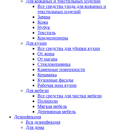
Для кожаных и текстильных изделий
Все средства ухода для кожаных и
текстильных изделий
Замша
Кожа
Нубук
Текстиль
Кондиционеры
Для кухни
Все средства для уборки кухни
От жира
От нагара
Стеклокерамика
Каменные поверхности
Керамика
Кухонные фасады
Рабочая зона кухни
Для мебели
Все средства для чистки мебели
Полироли
Мягкая мебель
Деревянная мебель
Дезинфекция
Вся дезинфекция
Для дома