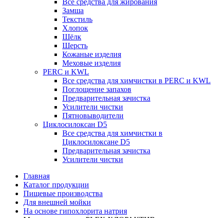
Все средства для жирования
Замша
Текстиль
Хлопок
Шёлк
Шерсть
Кожаные изделия
Меховые изделия
PERC и KWL
Все средства для химчистки в PERC и KWL
Поглощение запахов
Предварительная зачистка
Усилители чистки
Пятновыводители
Циклосилоксан D5
Все средства для химчистки в
Циклосилоксане D5
Предварительная зачистка
Усилители чистки
Главная
Каталог продукции
Пищевые производства
Для внешней мойки
На основе гипохлорита натрия