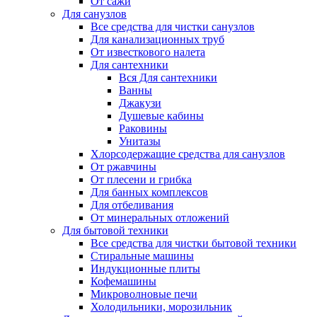
От сажи
Для санузлов
Все средства для чистки санузлов
Для канализационных труб
От известкового налета
Для сантехники
Вся Для сантехники
Ванны
Джакузи
Душевые кабины
Раковины
Унитазы
Хлорсодержащие средства для санузлов
От ржавчины
От плесени и грибка
Для банных комплексов
Для отбеливания
От минеральных отложений
Для бытовой техники
Все средства для чистки бытовой техники
Стиральные машины
Индукционные плиты
Кофемашины
Микроволновые печи
Холодильники, морозильник