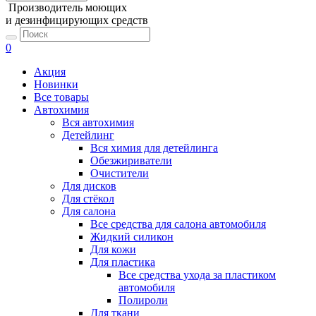
Производитель моющих
и дезинфицирующих средств
0
Акция
Новинки
Все товары
Автохимия
Вся автохимия
Детейлинг
Вся химия для детейлинга
Обезжириватели
Очистители
Для дисков
Для стёкол
Для салона
Все средства для салона автомобиля
Жидкий силикон
Для кожи
Для пластика
Все средства ухода за пластиком
автомобиля
Полироли
Для ткани