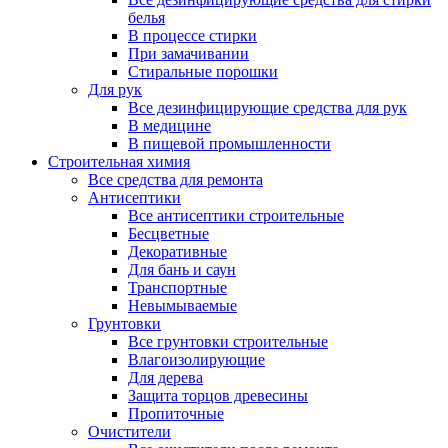
белья
В процессе стирки
При замачивании
Стиральные порошки
Для рук
Все дезинфицирующие средства для рук
В медицине
В пищевой промышленности
Строительная химия
Все средства для ремонта
Антисептики
Все антисептики строительные
Бесцветные
Декоративные
Для бань и саун
Транспортные
Невымываемые
Грунтовки
Все грунтовки строительные
Влагоизолирующие
Для дерева
Защита торцов древесины
Пропиточные
Очистители