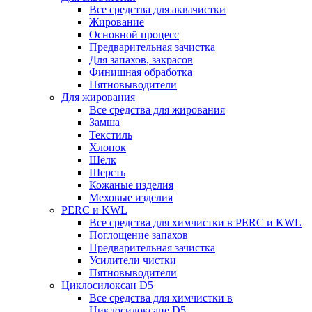
Все средства для аквачистки
Жирование
Основной процесс
Предварительная зачистка
Для запахов, закрасов
Финишная обработка
Пятновыводители
Для жирования
Все средства для жирования
Замша
Текстиль
Хлопок
Шёлк
Шерсть
Кожаные изделия
Меховые изделия
PERC и KWL
Все средства для химчистки в PERC и KWL
Поглощение запахов
Предварительная зачистка
Усилители чистки
Пятновыводители
Циклосилоксан D5
Все средства для химчистки в
Циклосилоксане D5