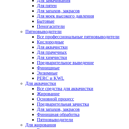
Для замачивания
Для пятен
Для запахов, закрасов
Для моек высокого давления
Бытовые
Пеногасители
Пятновыводители
Все профессиональные пятновыводители
Кислородные
Для аквачистки
Для прачечных
Для химчистки
Предварительное выведение
Финишные
Энзимные
PERC и KWL
Для аквачистки
Все средства для аквачистки
Жирование
Основной процесс
Предварительная зачистка
Для запахов, закрасов
Финишная обработка
Пятновыводители
Для жирования