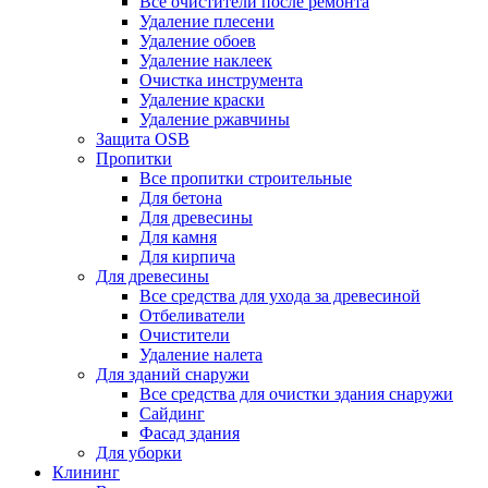
Все очистители после ремонта
Удаление плесени
Удаление обоев
Удаление наклеек
Очистка инструмента
Удаление краски
Удаление ржавчины
Защита OSB
Пропитки
Все пропитки строительные
Для бетона
Для древесины
Для камня
Для кирпича
Для древесины
Все средства для ухода за древесиной
Отбеливатели
Очистители
Удаление налета
Для зданий снаружи
Все средства для очистки здания снаружи
Сайдинг
Фасад здания
Для уборки
Клининг