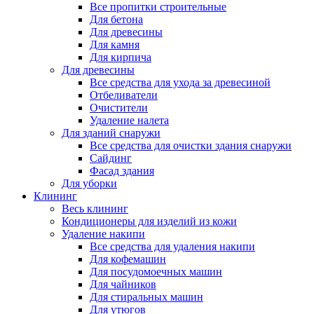
Все пропитки строительные
Для бетона
Для древесины
Для камня
Для кирпича
Для древесины
Все средства для ухода за древесиной
Отбеливатели
Очистители
Удаление налета
Для зданий снаружи
Все средства для очистки здания снаружи
Сайдинг
Фасад здания
Для уборки
Клининг
Весь клининг
Кондиционеры для изделий из кожи
Удаление накипи
Все средства для удаления накипи
Для кофемашин
Для посудомоечных машин
Для чайников
Для стиральных машин
Для утюгов