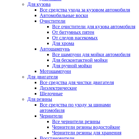
Для кузова
Все средства ухода за кузовом автомобиля
Автомобильные воски
Очистители
Все очистители для кузова автомобиля
От битумных пятен
От следов насекомых
Для хрома
Автошампунь
Все шампуни для мойки автомобиля
Для бесконтактной мойки
Для ручной мойки
Мотошампуни
Для двигателя
Все средства для чистки двигателя
Диэлектрические
Щелочные
Для резины
Все средства по уходу за шинами
автомобиля
Чернители
Все чернители резины
Чернители резины водостойкие
Чернители резины для хранения
Восстановители