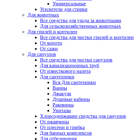
Универсальные
Усилители для стирки
Для животных
Все средства для ухода за животными
Для сельскохозяйственных животных
Для грилей и коптилен
Все средства для чистки грилей и коптилен
От копоти
От сажи
Для санузлов
Все средства для чистки санузлов
Для канализационных труб
От известкового налета
Для сантехники
Вся Для сантехники
Ванны
Джакузи
Душевые кабины
Раковины
Унитазы
Хлорсодержащие средства для санузлов
От ржавчины
От плесени и грибка
Для банных комплексов
Для отбеливания