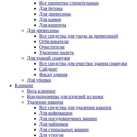
Все пропитки строительные
Для бетона
Для древесины
Для камня
Для кирпича
Для древесины
Все средства для ухода за древесиной
Отбеливатели
Очистители
Удаление налета
Для зданий снаружи
Все средства для очистки здания снаружи
Сайдинг
Фасад здания
Для уборки
Клининг
Весь клининг
Кондиционеры для изделий из кожи
Удаление накипи
Все средства для удаления накипи
Для кофемашин
Для посудомоечных машин
Для чайников
Для стиральных машин
Для утюгов