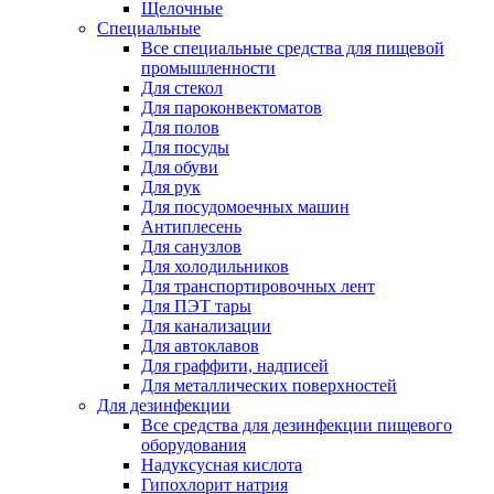
Щелочные
Специальные
Все специальные средства для пищевой
промышленности
Для стекол
Для пароконвектоматов
Для полов
Для посуды
Для обуви
Для рук
Для посудомоечных машин
Антиплесень
Для санузлов
Для холодильников
Для транспортировочных лент
Для ПЭТ тары
Для канализации
Для автоклавов
Для граффити, надписей
Для металлических поверхностей
Для дезинфекции
Все средства для дезинфекции пищевого
оборудования
Надуксусная кислота
Гипохлорит натрия