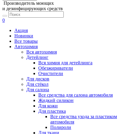
Производитель моющих
и дезинфицирующих средств
0
Акция
Новинки
Все товары
Автохимия
Вся автохимия
Детейлинг
Вся химия для детейлинга
Обезжириватели
Очистители
Для дисков
Для стёкол
Для салона
Все средства для салона автомобиля
Жидкий силикон
Для кожи
Для пластика
Все средства ухода за пластиком
автомобиля
Полироли
Для ткани