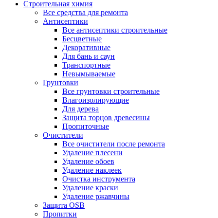
Строительная химия
Все средства для ремонта
Антисептики
Все антисептики строительные
Бесцветные
Декоративные
Для бань и саун
Транспортные
Невымываемые
Грунтовки
Все грунтовки строительные
Влагоизолирующие
Для дерева
Защита торцов древесины
Пропиточные
Очистители
Все очистители после ремонта
Удаление плесени
Удаление обоев
Удаление наклеек
Очистка инструмента
Удаление краски
Удаление ржавчины
Защита OSB
Пропитки