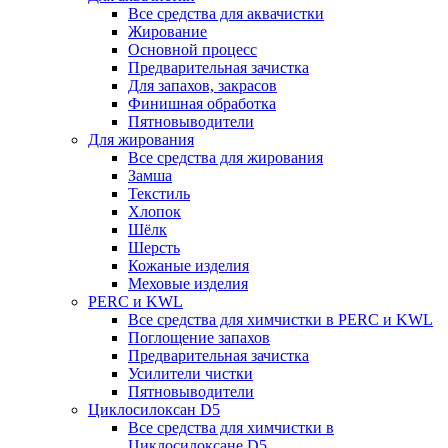
Все средства для аквачистки
Жирование
Основной процесс
Предварительная зачистка
Для запахов, закрасов
Финишная обработка
Пятновыводители
Для жирования
Все средства для жирования
Замша
Текстиль
Хлопок
Шёлк
Шерсть
Кожаные изделия
Меховые изделия
PERC и KWL
Все средства для химчистки в PERC и KWL
Поглощение запахов
Предварительная зачистка
Усилители чистки
Пятновыводители
Циклосилоксан D5
Все средства для химчистки в
Циклосилоксане D5