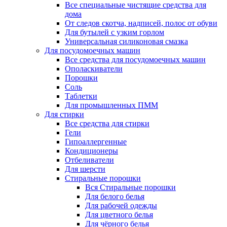
Все специальные чистящие средства для
дома
От следов скотча, надписей, полос от обуви
Для бутылей с узким горлом
Универсальная силиконовая смазка
Для посудомоечных машин
Все средства для посудомоечных машин
Ополаскиватели
Порошки
Соль
Таблетки
Для промышленных ПММ
Для стирки
Все средства для стирки
Гели
Гипоаллергенные
Кондиционеры
Отбеливатели
Для шерсти
Стиральные порошки
Вся Стиральные порошки
Для белого белья
Для рабочей одежды
Для цветного белья
Для чёрного белья