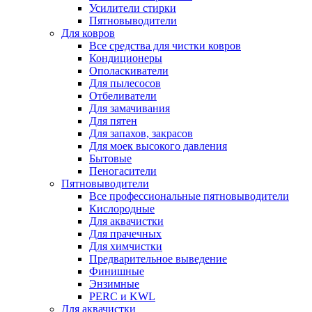
Усилители стирки
Пятновыводители
Для ковров
Все средства для чистки ковров
Кондиционеры
Ополаскиватели
Для пылесосов
Отбеливатели
Для замачивания
Для пятен
Для запахов, закрасов
Для моек высокого давления
Бытовые
Пеногасители
Пятновыводители
Все профессиональные пятновыводители
Кислородные
Для аквачистки
Для прачечных
Для химчистки
Предварительное выведение
Финишные
Энзимные
PERC и KWL
Для аквачистки