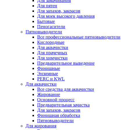
Для замачивания
Для пятен
Для запахов, закрасов
Для моек высокого давления
Бытовые
Пеногасители
Пятновыводители
Все профессиональные пятновыводители
Кислородные
Для аквачистки
Для прачечных
Для химчистки
Предварительное выведение
Финишные
Энзимные
PERC и KWL
Для аквачистки
Все средства для аквачистки
Жирование
Основной процесс
Предварительная зачистка
Для запахов, закрасов
Финишная обработка
Пятновыводители
Для жирования