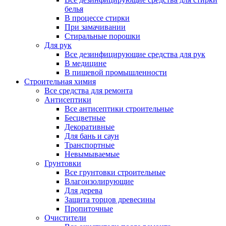
белья
В процессе стирки
При замачивании
Стиральные порошки
Для рук
Все дезинфицирующие средства для рук
В медицине
В пищевой промышленности
Строительная химия
Все средства для ремонта
Антисептики
Все антисептики строительные
Бесцветные
Декоративные
Для бань и саун
Транспортные
Невымываемые
Грунтовки
Все грунтовки строительные
Влагоизолирующие
Для дерева
Защита торцов древесины
Пропиточные
Очистители