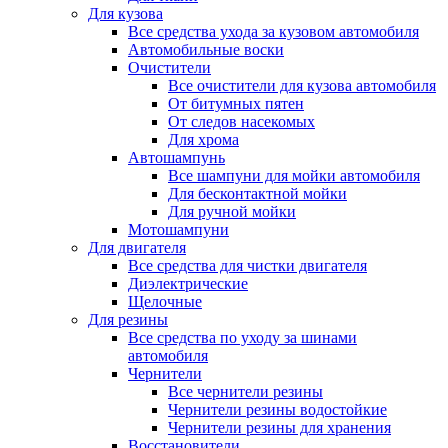
Для кузова
Все средства ухода за кузовом автомобиля
Автомобильные воски
Очистители
Все очистители для кузова автомобиля
От битумных пятен
От следов насекомых
Для хрома
Автошампунь
Все шампуни для мойки автомобиля
Для бесконтактной мойки
Для ручной мойки
Мотошампуни
Для двигателя
Все средства для чистки двигателя
Диэлектрические
Щелочные
Для резины
Все средства по уходу за шинами
автомобиля
Чернители
Все чернители резины
Чернители резины водостойкие
Чернители резины для хранения
Восстановители