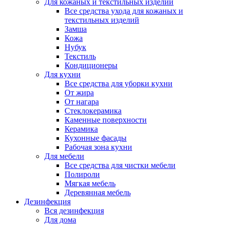
Для кожаных и текстильных изделий
Все средства ухода для кожаных и
текстильных изделий
Замша
Кожа
Нубук
Текстиль
Кондиционеры
Для кухни
Все средства для уборки кухни
От жира
От нагара
Стеклокерамика
Каменные поверхности
Керамика
Кухонные фасады
Рабочая зона кухни
Для мебели
Все средства для чистки мебели
Полироли
Мягкая мебель
Деревянная мебель
Дезинфекция
Вся дезинфекция
Для дома