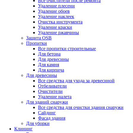
Все очистители после ремонта
Удаление плесени
Удаление обоев
Удаление наклеек
Очистка инструмента
Удаление краски
Удаление ржавчины
Защита OSB
Пропитки
Все пропитки строительные
Для бетона
Для древесины
Для камня
Для кирпича
Для древесины
Все средства для ухода за древесиной
Отбеливатели
Очистители
Удаление налета
Для зданий снаружи
Все средства для очистки здания снаружи
Сайдинг
Фасад здания
Для уборки
Клининг