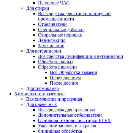
На основе ЧАС
Для стирки
Все средства для стирки в пищевой
промышленности
Отбеливатели
Специальные добавки
Стиральные порошки
Дезинфекция
Замачивание
Для ветеринарии
Все средства дезинфекции в ветеринарии
Обработка копыт
Обработка вымени
Вся Обработка вымени
Перед доением
После доения
Для термокамер
Химчистки и прачечные
Вся химчистка и прачечная
Для прачечных
Все средства для прачечных
Дополнительные отбеливатели
Основная технология стирки PLEX
Удаление запахов и закрасов
Финишная обработка