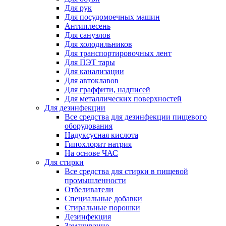
Для рук
Для посудомоечных машин
Антиплесень
Для санузлов
Для холодильников
Для транспортировочных лент
Для ПЭТ тары
Для канализации
Для автоклавов
Для граффити, надписей
Для металлических поверхностей
Для дезинфекции
Все средства для дезинфекции пищевого
оборудования
Надуксусная кислота
Гипохлорит натрия
На основе ЧАС
Для стирки
Все средства для стирки в пищевой
промышленности
Отбеливатели
Специальные добавки
Стиральные порошки
Дезинфекция
Замачивание