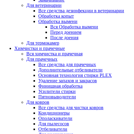
Для ветеринарии
Все средства дезинфекции в ветеринарии
Обработка копыт
Обработка вымени
Вся Обработка вымени
Перед доением
После доения
Для термокамер
Химчистки и прачечные
Вся химчистка и прачечная
Для прачечных
Все средства для прачечных
Дополнительные отбеливатели
Основная технология стирки PLEX
Удаление запахов и закрасов
Финишная обработка
Усилители стирки
Пятновыводители
Для ковров
Все средства для чистки ковров
Кондиционеры
Ополаскиватели
Для пылесосов
Отбеливатели