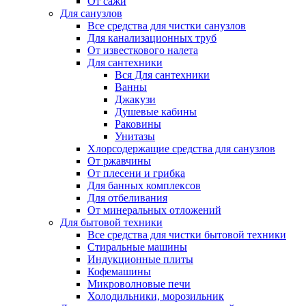
От сажи
Для санузлов
Все средства для чистки санузлов
Для канализационных труб
От известкового налета
Для сантехники
Вся Для сантехники
Ванны
Джакузи
Душевые кабины
Раковины
Унитазы
Хлорсодержащие средства для санузлов
От ржавчины
От плесени и грибка
Для банных комплексов
Для отбеливания
От минеральных отложений
Для бытовой техники
Все средства для чистки бытовой техники
Стиральные машины
Индукционные плиты
Кофемашины
Микроволновые печи
Холодильники, морозильник