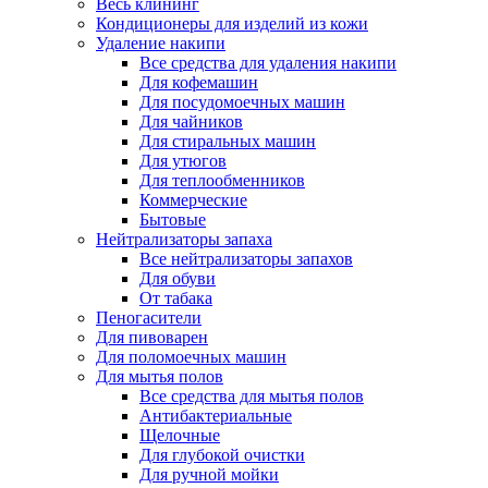
Весь клининг
Кондиционеры для изделий из кожи
Удаление накипи
Все средства для удаления накипи
Для кофемашин
Для посудомоечных машин
Для чайников
Для стиральных машин
Для утюгов
Для теплообменников
Коммерческие
Бытовые
Нейтрализаторы запаха
Все нейтрализаторы запахов
Для обуви
От табака
Пеногасители
Для пивоварен
Для поломоечных машин
Для мытья полов
Все средства для мытья полов
Антибактериальные
Щелочные
Для глубокой очистки
Для ручной мойки