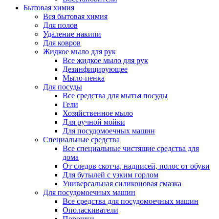
Бытовая химия
Вся бытовая химия
Для полов
Удаление накипи
Для ковров
Жидкое мыло для рук
Все жидкое мыло для рук
Дезинфицирующее
Мыло-пенка
Для посуды
Все средства для мытья посуды
Гели
Хозяйственное мыло
Для ручной мойки
Для посудомоечных машин
Специальные средства
Все специальные чистящие средства для
дома
От следов скотча, надписей, полос от обуви
Для бутылей с узким горлом
Универсальная силиконовая смазка
Для посудомоечных машин
Все средства для посудомоечных машин
Ополаскиватели
Порошки