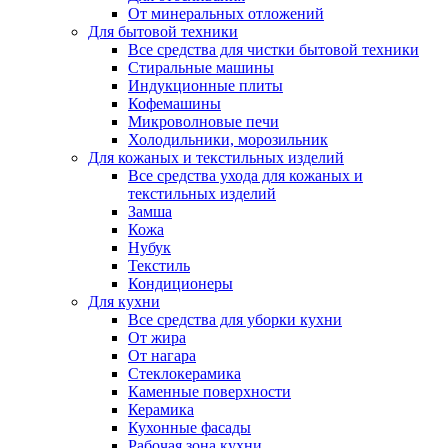
От минеральных отложений
Для бытовой техники
Все средства для чистки бытовой техники
Стиральные машины
Индукционные плиты
Кофемашины
Микроволновые печи
Холодильники, морозильник
Для кожаных и текстильных изделий
Все средства ухода для кожаных и
текстильных изделий
Замша
Кожа
Нубук
Текстиль
Кондиционеры
Для кухни
Все средства для уборки кухни
От жира
От нагара
Стеклокерамика
Каменные поверхности
Керамика
Кухонные фасады
Рабочая зона кухни