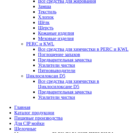
Все средства для жирования
Замша
Текстиль
Хлопок
Шёлк
Шерсть
Кожаные изделия
Меховые изделия
PERC и KWL
Все средства для химчистки в PERC и KWL
Поглощение запахов
Предварительная зачистка
Усилители чистки
Пятновыводители
Циклосилоксан D5
Все средства для химчистки в
Циклосилоксане D5
Предварительная зачистка
Усилители чистки
Главная
Каталог продукции
Пищевые производства
Для CIP мойки
Щелочные