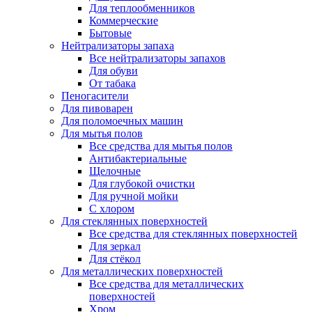
Для теплообменников
Коммерческие
Бытовые
Нейтрализаторы запаха
Все нейтрализаторы запахов
Для обуви
От табака
Пеногасители
Для пивоварен
Для поломоечных машин
Для мытья полов
Все средства для мытья полов
Антибактериальные
Щелочные
Для глубокой очистки
Для ручной мойки
С хлором
Для стеклянных поверхностей
Все средства для стеклянных поверхностей
Для зеркал
Для стёкол
Для металлических поверхностей
Все средства для металлических
поверхностей
Хром