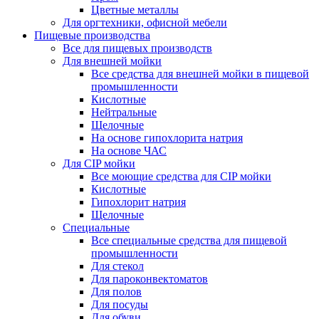
Цветные металлы
Для оргтехники, офисной мебели
Пищевые производства
Все для пищевых производств
Для внешней мойки
Все средства для внешней мойки в пищевой
промышленности
Кислотные
Нейтральные
Щелочные
На основе гипохлорита натрия
На основе ЧАС
Для CIP мойки
Все моющие средства для CIP мойки
Кислотные
Гипохлорит натрия
Щелочные
Специальные
Все специальные средства для пищевой
промышленности
Для стекол
Для пароконвектоматов
Для полов
Для посуды
Для обуви