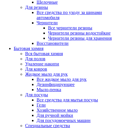
Щелочные
Для резины
Все средства по уходу за шинами
автомобиля
Чернители
Все чернители резины
Чернители резины водостойкие
Чернители резины для хранения
Восстановители
Бытовая химия
Вся бытовая химия
Для полов
Удаление накипи
Для ковров
Жидкое мыло для рук
Все жидкое мыло для рук
Дезинфицирующее
Мыло-пенка
Для посуды
Все средства для мытья посуды
Гели
Хозяйственное мыло
Для ручной мойки
Для посудомоечных машин
Специальные средства