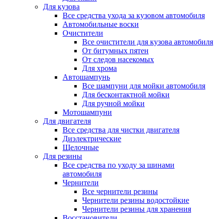
Для кузова
Все средства ухода за кузовом автомобиля
Автомобильные воски
Очистители
Все очистители для кузова автомобиля
От битумных пятен
От следов насекомых
Для хрома
Автошампунь
Все шампуни для мойки автомобиля
Для бесконтактной мойки
Для ручной мойки
Мотошампуни
Для двигателя
Все средства для чистки двигателя
Диэлектрические
Щелочные
Для резины
Все средства по уходу за шинами
автомобиля
Чернители
Все чернители резины
Чернители резины водостойкие
Чернители резины для хранения
Восстановители