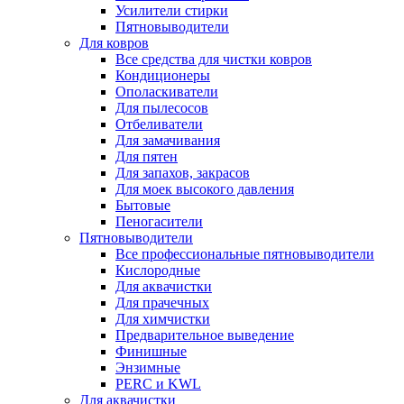
Усилители стирки
Пятновыводители
Для ковров
Все средства для чистки ковров
Кондиционеры
Ополаскиватели
Для пылесосов
Отбеливатели
Для замачивания
Для пятен
Для запахов, закрасов
Для моек высокого давления
Бытовые
Пеногасители
Пятновыводители
Все профессиональные пятновыводители
Кислородные
Для аквачистки
Для прачечных
Для химчистки
Предварительное выведение
Финишные
Энзимные
PERC и KWL
Для аквачистки