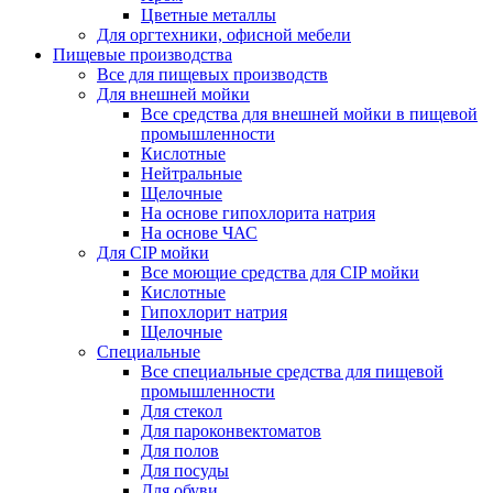
Цветные металлы
Для оргтехники, офисной мебели
Пищевые производства
Все для пищевых производств
Для внешней мойки
Все средства для внешней мойки в пищевой
промышленности
Кислотные
Нейтральные
Щелочные
На основе гипохлорита натрия
На основе ЧАС
Для CIP мойки
Все моющие средства для CIP мойки
Кислотные
Гипохлорит натрия
Щелочные
Специальные
Все специальные средства для пищевой
промышленности
Для стекол
Для пароконвектоматов
Для полов
Для посуды
Для обуви