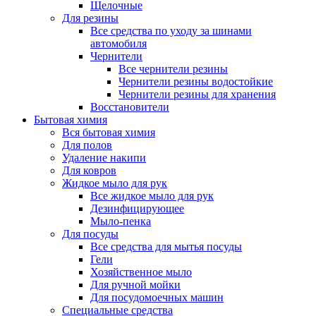
Щелочные
Для резины
Все средства по уходу за шинами
автомобиля
Чернители
Все чернители резины
Чернители резины водостойкие
Чернители резины для хранения
Восстановители
Бытовая химия
Вся бытовая химия
Для полов
Удаление накипи
Для ковров
Жидкое мыло для рук
Все жидкое мыло для рук
Дезинфицирующее
Мыло-пенка
Для посуды
Все средства для мытья посуды
Гели
Хозяйственное мыло
Для ручной мойки
Для посудомоечных машин
Специальные средства