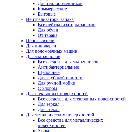
Для теплообменников
Коммерческие
Бытовые
Нейтрализаторы запаха
Все нейтрализаторы запахов
Для обуви
От табака
Пеногасители
Для пивоварен
Для поломоечных машин
Для мытья полов
Все средства для мытья полов
Антибактериальные
Щелочные
Для глубокой очистки
Для ручной мойки
С хлором
Для стеклянных поверхностей
Все средства для стеклянных поверхностей
Для зеркал
Для стёкол
Для металлических поверхностей
Все средства для металлических
поверхностей
Хром