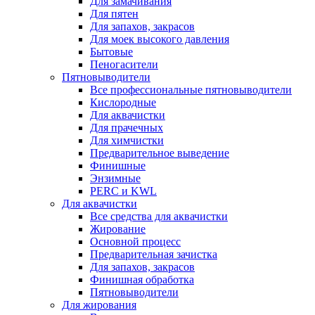
Для замачивания
Для пятен
Для запахов, закрасов
Для моек высокого давления
Бытовые
Пеногасители
Пятновыводители
Все профессиональные пятновыводители
Кислородные
Для аквачистки
Для прачечных
Для химчистки
Предварительное выведение
Финишные
Энзимные
PERC и KWL
Для аквачистки
Все средства для аквачистки
Жирование
Основной процесс
Предварительная зачистка
Для запахов, закрасов
Финишная обработка
Пятновыводители
Для жирования