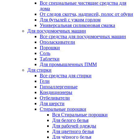
Все специальные чистящие средства для
дома
От следов скотча, надписей, полос от обуви
Для бутылей с узким горлом
Универсальная силиконовая смазка
Для посудомоечных машин
Все средства для посудомоечных машин
Ополаскиватели
Порошки
Соль
Таблетки
Для промышленных ПММ
Для стирки
Все средства для стирки
Гели
Гипоаллергенные
Кондиционеры
Отбеливатели
Для шерсти
Стиральные порошки
Вся Стиральные порошки
Для белого белья
Для рабочей одежды
Для цветного белья
Для чёрного белья