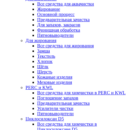
Все средства для аквачистки
Жирование
Основной процесс
Предварительная зачистка
Для запахов, закрасов
Финишная обработка
Пятновыводители
Для жирования
Все средства для жирования
Замша
Текстиль
Хлопок
Шёлк
Шерсть
Кожаные изделия
Меховые изделия
PERC и KWL
Все средства для химчистки в PERC и KWL
Поглощение запахов
Предварительная зачистка
Усилители чистки
Пятновыводители
Циклосилоксан D5
Все средства для химчистки в
Циклосилоксане D5