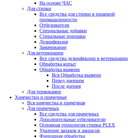
На основе ЧАС
Для стирки
Все средства для стирки в пищевой
промышленности
Отбеливатели
Специальные добавки
Стиральные порошки
Дезинфекция
Замачивание
Для ветеринарии
Все средства дезинфекции в ветеринарии
Обработка копыт
Обработка вымени
Вся Обработка вымени
Перед доением
После доения
Для термокамер
Химчистки и прачечные
Вся химчистка и прачечная
Для прачечных
Все средства для прачечных
Дополнительные отбеливатели
Основная технология стирки PLEX
Удаление запахов и закрасов
Финишная обработка