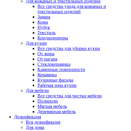
Для кожаных и текстильных изделий
Все средства ухода для кожаных и
текстильных изделий
Замша
Кожа
Нубук
Текстиль
Кондиционеры
Для кухни
Все средства для уборки кухни
От жира
От нагара
Стеклокерамика
Каменные поверхности
Керамика
Кухонные фасады
Рабочая зона кухни
Для мебели
Все средства для чистки мебели
Полироли
Мягкая мебель
Деревянная мебель
Дезинфекция
Вся дезинфекция
Для дома