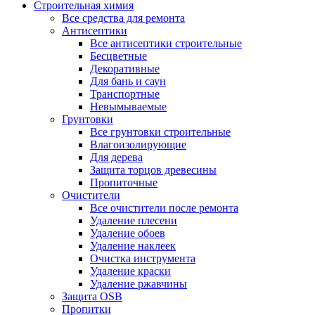
Строительная химия
Все средства для ремонта
Антисептики
Все антисептики строительные
Бесцветные
Декоративные
Для бань и саун
Транспортные
Невымываемые
Грунтовки
Все грунтовки строительные
Влагоизолирующие
Для дерева
Защита торцов древесины
Пропиточные
Очистители
Все очистители после ремонта
Удаление плесени
Удаление обоев
Удаление наклеек
Очистка инструмента
Удаление краски
Удаление ржавчины
Защита OSB
Пропитки