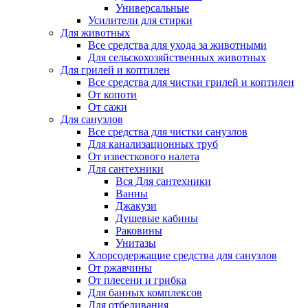
Универсальные
Усилители для стирки
Для животных
Все средства для ухода за животными
Для сельскохозяйственных животных
Для грилей и коптилен
Все средства для чистки грилей и коптилен
От копоти
От сажи
Для санузлов
Все средства для чистки санузлов
Для канализационных труб
От известкового налета
Для сантехники
Вся Для сантехники
Ванны
Джакузи
Душевые кабины
Раковины
Унитазы
Хлорсодержащие средства для санузлов
От ржавчины
От плесени и грибка
Для банных комплексов
Для отбеливания