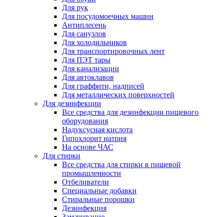
Для рук
Для посудомоечных машин
Антиплесень
Для санузлов
Для холодильников
Для транспортировочных лент
Для ПЭТ тары
Для канализации
Для автоклавов
Для граффити, надписей
Для металлических поверхностей
Для дезинфекции
Все средства для дезинфекции пищевого
оборудования
Надуксусная кислота
Гипохлорит натрия
На основе ЧАС
Для стирки
Все средства для стирки в пищевой
промышленности
Отбеливатели
Специальные добавки
Стиральные порошки
Дезинфекция
Замачивание