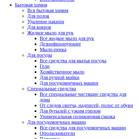
Бытовая химия
Вся бытовая химия
Для полов
Удаление накипи
Для ковров
Жидкое мыло для рук
Все жидкое мыло для рук
Дезинфицирующее
Мыло-пенка
Для посуды
Все средства для мытья посуды
Гели
Хозяйственное мыло
Для ручной мойки
Для посудомоечных машин
Специальные средства
Все специальные чистящие средства для
дома
От следов скотча, надписей, полос от обуви
Для бутылей с узким горлом
Универсальная силиконовая смазка
Для посудомоечных машин
Все средства для посудомоечных машин
Ополаскиватели
Порошки