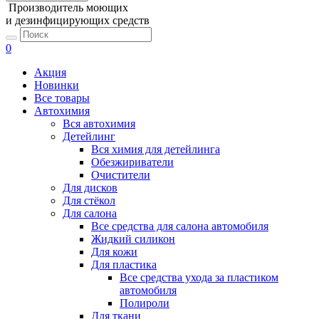
Производитель моющих
и дезинфицирующих средств
0
Акция
Новинки
Все товары
Автохимия
Вся автохимия
Детейлинг
Вся химия для детейлинга
Обезжириватели
Очистители
Для дисков
Для стёкол
Для салона
Все средства для салона автомобиля
Жидкий силикон
Для кожи
Для пластика
Все средства ухода за пластиком
автомобиля
Полироли
Для ткани