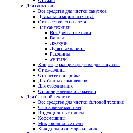
От сажи
Для санузлов
Все средства для чистки санузлов
Для канализационных труб
От известкового налета
Для сантехники
Вся Для сантехники
Ванны
Джакузи
Душевые кабины
Раковины
Унитазы
Хлорсодержащие средства для санузлов
От ржавчины
От плесени и грибка
Для банных комплексов
Для отбеливания
От минеральных отложений
Для бытовой техники
Все средства для чистки бытовой техники
Стиральные машины
Индукционные плиты
Кофемашины
Микроволновые печи
Холодильники, морозильник