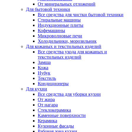
От минеральных отложений
Для бытовой техники
Все средства для чистки бытовой техники
Стиральные машины
Индукционные плиты
Кофемашины
Микроволновые печи
Холодильники, морозильник
Для кожаных и текстильных изделий
Все средства ухода для кожаных и
текстильных изделий
Замша
Кожа
Нубук
Текстиль
Кондиционеры
Для кухни
Все средства для уборки кухни
От жира
От нагара
Стеклокерамика
Каменные поверхности
Керамика
Кухонные фасады
Рабочая зона кухни