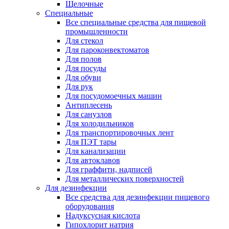
Щелочные
Специальные
Все специальные средства для пищевой
промышленности
Для стекол
Для пароконвектоматов
Для полов
Для посуды
Для обуви
Для рук
Для посудомоечных машин
Антиплесень
Для санузлов
Для холодильников
Для транспортировочных лент
Для ПЭТ тары
Для канализации
Для автоклавов
Для граффити, надписей
Для металлических поверхностей
Для дезинфекции
Все средства для дезинфекции пищевого
оборудования
Надуксусная кислота
Гипохлорит натрия