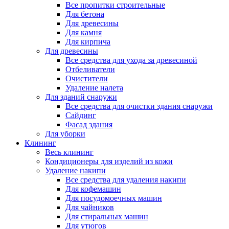
Все пропитки строительные
Для бетона
Для древесины
Для камня
Для кирпича
Для древесины
Все средства для ухода за древесиной
Отбеливатели
Очистители
Удаление налета
Для зданий снаружи
Все средства для очистки здания снаружи
Сайдинг
Фасад здания
Для уборки
Клининг
Весь клининг
Кондиционеры для изделий из кожи
Удаление накипи
Все средства для удаления накипи
Для кофемашин
Для посудомоечных машин
Для чайников
Для стиральных машин
Для утюгов