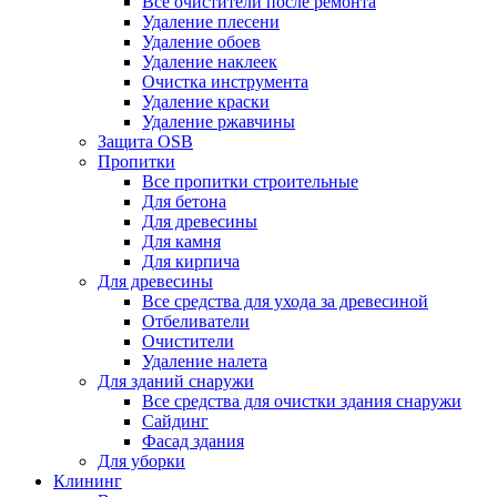
Все очистители после ремонта
Удаление плесени
Удаление обоев
Удаление наклеек
Очистка инструмента
Удаление краски
Удаление ржавчины
Защита OSB
Пропитки
Все пропитки строительные
Для бетона
Для древесины
Для камня
Для кирпича
Для древесины
Все средства для ухода за древесиной
Отбеливатели
Очистители
Удаление налета
Для зданий снаружи
Все средства для очистки здания снаружи
Сайдинг
Фасад здания
Для уборки
Клининг