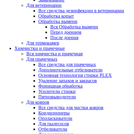
Для ветеринарии
Все средства дезинфекции в ветеринарии
Обработка копыт
Обработка вымени
Вся Обработка вымени
Перед доением
После доения
Для термокамер
Химчистки и прачечные
Вся химчистка и прачечная
Для прачечных
Все средства для прачечных
Дополнительные отбеливатели
Основная технология стирки PLEX
Удаление запахов и закрасов
Финишная обработка
Усилители стирки
Пятновыводители
Для ковров
Все средства для чистки ковров
Кондиционеры
Ополаскиватели
Для пылесосов
Отбеливатели