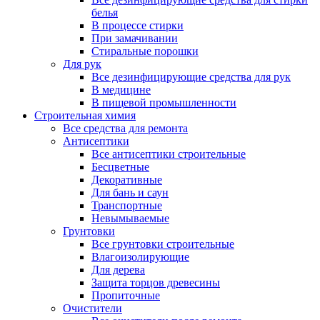
белья
В процессе стирки
При замачивании
Стиральные порошки
Для рук
Все дезинфицирующие средства для рук
В медицине
В пищевой промышленности
Строительная химия
Все средства для ремонта
Антисептики
Все антисептики строительные
Бесцветные
Декоративные
Для бань и саун
Транспортные
Невымываемые
Грунтовки
Все грунтовки строительные
Влагоизолирующие
Для дерева
Защита торцов древесины
Пропиточные
Очистители