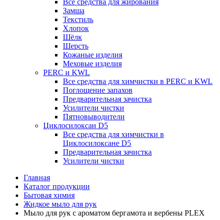
Все средства для жирования
Замша
Текстиль
Хлопок
Шёлк
Шерсть
Кожаные изделия
Меховые изделия
PERC и KWL
Все средства для химчистки в PERC и KWL
Поглощение запахов
Предварительная зачистка
Усилители чистки
Пятновыводители
Циклосилоксан D5
Все средства для химчистки в
Циклосилоксане D5
Предварительная зачистка
Усилители чистки
Главная
Каталог продукции
Бытовая химия
Жидкое мыло для рук
Мыло для рук с ароматом бергамота и вербены PLEX