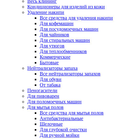
Весь клининг
Кондиционеры для изделий из кожи
Удаление накипи
Все средства для удаления накипи
Для кофемашин
Для посудомоечных машин
Для чайников
Для стиральных машин
Для утюгов
Для теплообменников
Коммерческие
Бытовые
Нейтрализаторы запаха
Все нейтрализаторы запахов
Для обуви
От табака
Пеногасители
Для пивоварен
Для поломоечных машин
Для мытья полов
Все средства для мытья полов
Антибактериальные
Щелочные
Для глубокой очистки
Для ручной мойки