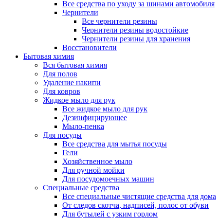
Все средства по уходу за шинами автомобиля
Чернители
Все чернители резины
Чернители резины водостойкие
Чернители резины для хранения
Восстановители
Бытовая химия
Вся бытовая химия
Для полов
Удаление накипи
Для ковров
Жидкое мыло для рук
Все жидкое мыло для рук
Дезинфицирующее
Мыло-пенка
Для посуды
Все средства для мытья посуды
Гели
Хозяйственное мыло
Для ручной мойки
Для посудомоечных машин
Специальные средства
Все специальные чистящие средства для дома
От следов скотча, надписей, полос от обуви
Для бутылей с узким горлом