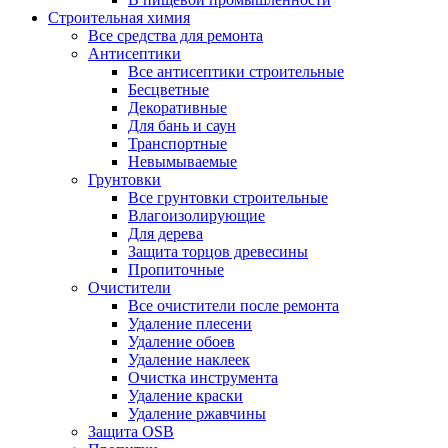
Строительная химия
Все средства для ремонта
Антисептики
Все антисептики строительные
Бесцветные
Декоративные
Для бань и саун
Транспортные
Невымываемые
Грунтовки
Все грунтовки строительные
Влагоизолирующие
Для дерева
Защита торцов древесины
Пропиточные
Очистители
Все очистители после ремонта
Удаление плесени
Удаление обоев
Удаление наклеек
Очистка инструмента
Удаление краски
Удаление ржавчины
Защита OSB