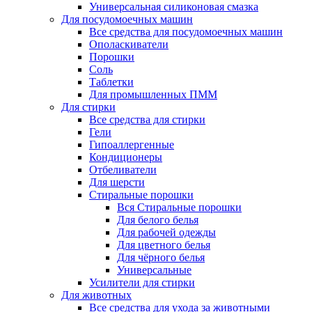
Универсальная силиконовая смазка
Для посудомоечных машин
Все средства для посудомоечных машин
Ополаскиватели
Порошки
Соль
Таблетки
Для промышленных ПММ
Для стирки
Все средства для стирки
Гели
Гипоаллергенные
Кондиционеры
Отбеливатели
Для шерсти
Стиральные порошки
Вся Стиральные порошки
Для белого белья
Для рабочей одежды
Для цветного белья
Для чёрного белья
Универсальные
Усилители для стирки
Для животных
Все средства для ухода за животными