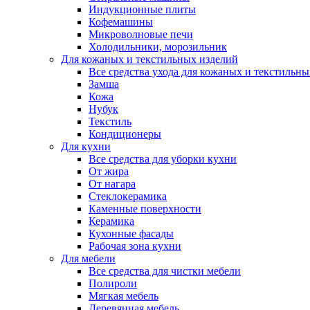
Индукционные плиты
Кофемашины
Микроволновые печи
Холодильники, морозильник
Для кожаных и текстильных изделий
Все средства ухода для кожаных и текстильн
Замша
Кожа
Нубук
Текстиль
Кондиционеры
Для кухни
Все средства для уборки кухни
От жира
От нагара
Стеклокерамика
Каменные поверхности
Керамика
Кухонные фасады
Рабочая зона кухни
Для мебели
Все средства для чистки мебели
Полироли
Мягкая мебель
Деревянная мебель