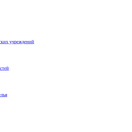
ских учреждений
стей
елья