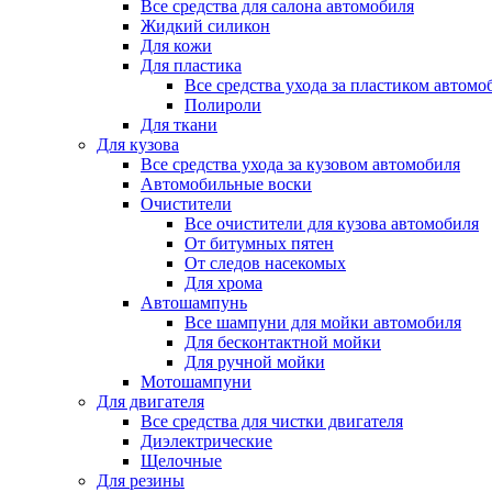
Все средства для салона автомобиля
Жидкий силикон
Для кожи
Для пластика
Все средства ухода за пластиком автомо
Полироли
Для ткани
Для кузова
Все средства ухода за кузовом автомобиля
Автомобильные воски
Очистители
Все очистители для кузова автомобиля
От битумных пятен
От следов насекомых
Для хрома
Автошампунь
Все шампуни для мойки автомобиля
Для бесконтактной мойки
Для ручной мойки
Мотошампуни
Для двигателя
Все средства для чистки двигателя
Диэлектрические
Щелочные
Для резины