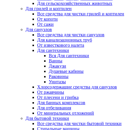
Для сельскохозяйственных животных
Для грилей и коптилен
Все средства для чистки грилей и коптилен
От копоти
От сажи
Для санузлов
Все средства для чистки санузлов
Для канализационных труб
От известкового налета
Для сантехники
Вся Для сантехники
Ванны
Джакузи
Душевые кабины
Раковины
Унитазы
Хлорсодержащие средства для санузлов
От ржавчины
От плесени и грибка
Для банных комплексов
Для отбеливания
От минеральных отложений
Для бытовой техники
Все средства для чистки бытовой техники
Стиральные машины