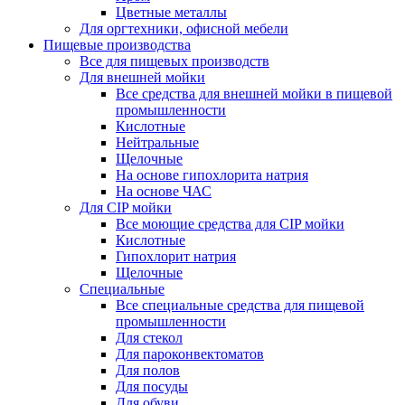
Цветные металлы
Для оргтехники, офисной мебели
Пищевые производства
Все для пищевых производств
Для внешней мойки
Все средства для внешней мойки в пищевой
промышленности
Кислотные
Нейтральные
Щелочные
На основе гипохлорита натрия
На основе ЧАС
Для CIP мойки
Все моющие средства для CIP мойки
Кислотные
Гипохлорит натрия
Щелочные
Специальные
Все специальные средства для пищевой
промышленности
Для стекол
Для пароконвектоматов
Для полов
Для посуды
Для обуви