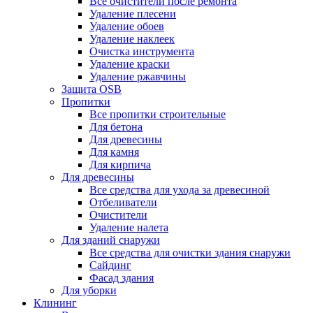
Все очистители после ремонта
Удаление плесени
Удаление обоев
Удаление наклеек
Очистка инструмента
Удаление краски
Удаление ржавчины
Защита OSB
Пропитки
Все пропитки строительные
Для бетона
Для древесины
Для камня
Для кирпича
Для древесины
Все средства для ухода за древесиной
Отбеливатели
Очистители
Удаление налета
Для зданий снаружи
Все средства для очистки здания снаружи
Сайдинг
Фасад здания
Для уборки
Клининг