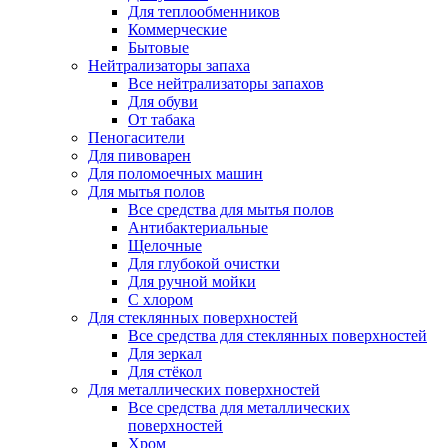
Для теплообменников
Коммерческие
Бытовые
Нейтрализаторы запаха
Все нейтрализаторы запахов
Для обуви
От табака
Пеногасители
Для пивоварен
Для поломоечных машин
Для мытья полов
Все средства для мытья полов
Антибактериальные
Щелочные
Для глубокой очистки
Для ручной мойки
С хлором
Для стеклянных поверхностей
Все средства для стеклянных поверхностей
Для зеркал
Для стёкол
Для металлических поверхностей
Все средства для металлических
поверхностей
Хром