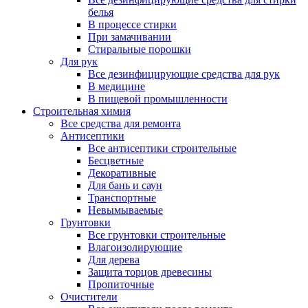
белья
В процессе стирки
При замачивании
Стиральные порошки
Для рук
Все дезинфицирующие средства для рук
В медицине
В пищевой промышленности
Строительная химия
Все средства для ремонта
Антисептики
Все антисептики строительные
Бесцветные
Декоративные
Для бань и саун
Транспортные
Невымываемые
Грунтовки
Все грунтовки строительные
Влагоизолирующие
Для дерева
Защита торцов древесины
Пропиточные
Очистители