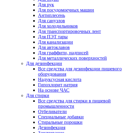
Для рук
Для посудомоечных машин
Антиплесень
Для санузлов
Для холодильников
Для транспортировочных лент
Для ПЭТ тары
Для канализации
Для автоклавов
Для граффити, надписей
Для металлических поверхностей
Для дезинфекции
Все средства для дезинфекции пищевого
оборудования
Надуксусная кислота
Гипохлорит натрия
На основе ЧАС
Для стирки
Все средства для стирки в пищевой
промышленности
Отбеливатели
Специальные добавки
Стиральные порошки
Дезинфекция
Замачивание