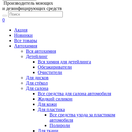
Производитель моющих
и дезинфицирующих средств
0
Акция
Новинки
Все товары
Автохимия
Вся автохимия
Детейлинг
Вся химия для детейлинга
Обезжириватели
Очистители
Для дисков
Для стёкол
Для салона
Все средства для салона автомобиля
Жидкий силикон
Для кожи
Для пластика
Все средства ухода за пластиком
автомобиля
Полироли
Для ткани