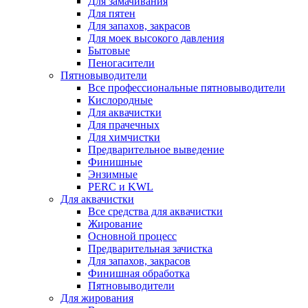
Для замачивания
Для пятен
Для запахов, закрасов
Для моек высокого давления
Бытовые
Пеногасители
Пятновыводители
Все профессиональные пятновыводители
Кислородные
Для аквачистки
Для прачечных
Для химчистки
Предварительное выведение
Финишные
Энзимные
PERC и KWL
Для аквачистки
Все средства для аквачистки
Жирование
Основной процесс
Предварительная зачистка
Для запахов, закрасов
Финишная обработка
Пятновыводители
Для жирования