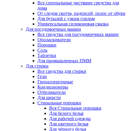
Все специальные чистящие средства для
дома
От следов скотча, надписей, полос от обуви
Для бутылей с узким горлом
Универсальная силиконовая смазка
Для посудомоечных машин
Все средства для посудомоечных машин
Ополаскиватели
Порошки
Соль
Таблетки
Для промышленных ПММ
Для стирки
Все средства для стирки
Гели
Гипоаллергенные
Кондиционеры
Отбеливатели
Для шерсти
Стиральные порошки
Вся Стиральные порошки
Для белого белья
Для рабочей одежды
Для цветного белья
Для чёрного белья