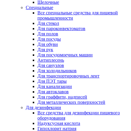
Щелочные
Специальные
Все специальные средства для пищевой
промышленности
Для стекол
Для пароконвектоматов
Для полов
Для посуды
Для обуви
Для рук
Для посудомоечных машин
Антиплесень
Для санузлов
Для холодильников
Для транспортировочных лент
Для ПЭТ тары
Для канализации
Для автоклавов
Для граффити, надписей
Для металлических поверхностей
Для дезинфекции
Все средства для дезинфекции пищевого
оборудования
Надуксусная кислота
Гипохлорит натрия