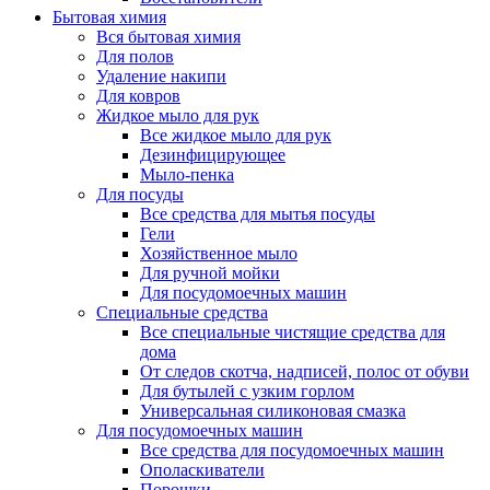
Бытовая химия
Вся бытовая химия
Для полов
Удаление накипи
Для ковров
Жидкое мыло для рук
Все жидкое мыло для рук
Дезинфицирующее
Мыло-пенка
Для посуды
Все средства для мытья посуды
Гели
Хозяйственное мыло
Для ручной мойки
Для посудомоечных машин
Специальные средства
Все специальные чистящие средства для
дома
От следов скотча, надписей, полос от обуви
Для бутылей с узким горлом
Универсальная силиконовая смазка
Для посудомоечных машин
Все средства для посудомоечных машин
Ополаскиватели
Порошки