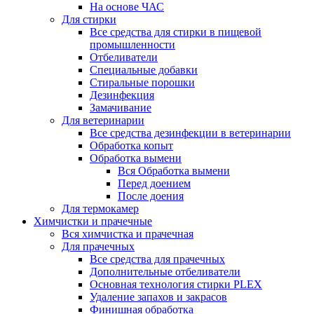
На основе ЧАС
Для стирки
Все средства для стирки в пищевой
промышленности
Отбеливатели
Специальные добавки
Стиральные порошки
Дезинфекция
Замачивание
Для ветеринарии
Все средства дезинфекции в ветеринарии
Обработка копыт
Обработка вымени
Вся Обработка вымени
Перед доением
После доения
Для термокамер
Химчистки и прачечные
Вся химчистка и прачечная
Для прачечных
Все средства для прачечных
Дополнительные отбеливатели
Основная технология стирки PLEX
Удаление запахов и закрасов
Финишная обработка