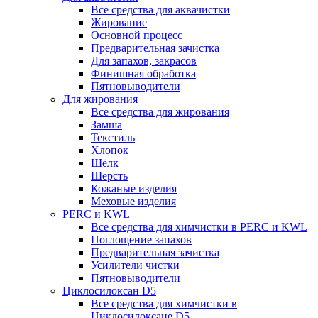
Все средства для аквачистки
Жирование
Основной процесс
Предварительная зачистка
Для запахов, закрасов
Финишная обработка
Пятновыводители
Для жирования
Все средства для жирования
Замша
Текстиль
Хлопок
Шёлк
Шерсть
Кожаные изделия
Меховые изделия
PERC и KWL
Все средства для химчистки в PERC и KWL
Поглощение запахов
Предварительная зачистка
Усилители чистки
Пятновыводители
Циклосилоксан D5
Все средства для химчистки в
Циклосилоксане D5