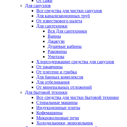
От сажи
Для санузлов
Все средства для чистки санузлов
Для канализационных труб
От известкового налета
Для сантехники
Вся Для сантехники
Ванны
Джакузи
Душевые кабины
Раковины
Унитазы
Хлорсодержащие средства для санузлов
От ржавчины
От плесени и грибка
Для банных комплексов
Для отбеливания
От минеральных отложений
Для бытовой техники
Все средства для чистки бытовой техники
Стиральные машины
Индукционные плиты
Кофемашины
Микроволновые печи
Холодильники, морозильник