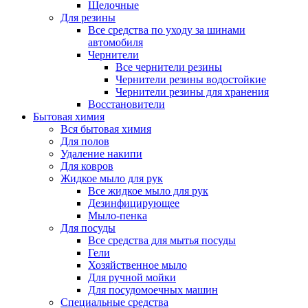
Щелочные
Для резины
Все средства по уходу за шинами
автомобиля
Чернители
Все чернители резины
Чернители резины водостойкие
Чернители резины для хранения
Восстановители
Бытовая химия
Вся бытовая химия
Для полов
Удаление накипи
Для ковров
Жидкое мыло для рук
Все жидкое мыло для рук
Дезинфицирующее
Мыло-пенка
Для посуды
Все средства для мытья посуды
Гели
Хозяйственное мыло
Для ручной мойки
Для посудомоечных машин
Специальные средства