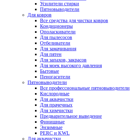
Усилители стирки
Пятновыводители
Для ковров
Все средства для чистки ковров
Кондиционеры
Ополаскиватели
Для пылесосов
Отбеливатели
Для замачивания
Для пятен
Для запахов, закрасов
Для моек высокого давления
Бытовые
Пеногасители
Пятновыводители
Все профессиональные пятновыводители
Кислородные
Для аквачистки
Для прачечных
Для химчистки
Предварительное выведение
Финишные
Энзимные
PERC и KWL
Для аквачистки