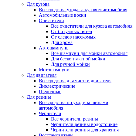
Для кузова
Все средства ухода за кузовом автомобиля
Автомобильные воски
Очистители
Все очистители для кузова автомобиля
От битумных пятен
От следов насекомых
Для хрома
Автошампунь
Все шампуни для мойки автомобиля
Для бесконтактной мойки
Для ручной мойки
Мотошампуни
Для двигателя
Все средства для чистки двигателя
Диэлектрические
Щелочные
Для резины
Все средства по уходу за шинами
автомобиля
Чернители
Все чернители резины
Чернители резины водостойкие
Чернители резины для хранения
Восстановители