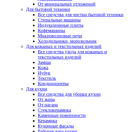
От минеральных отложений
Для бытовой техники
Все средства для чистки бытовой техники
Стиральные машины
Индукционные плиты
Кофемашины
Микроволновые печи
Холодильники, морозильник
Для кожаных и текстильных изделий
Все средства ухода для кожаных и
текстильных изделий
Замша
Кожа
Нубук
Текстиль
Кондиционеры
Для кухни
Все средства для уборки кухни
От жира
От нагара
Стеклокерамика
Каменные поверхности
Керамика
Кухонные фасады
Рабочая зона кухни