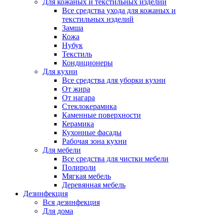
Для кожаных и текстильных изделий
Все средства ухода для кожаных и
текстильных изделий
Замша
Кожа
Нубук
Текстиль
Кондиционеры
Для кухни
Все средства для уборки кухни
От жира
От нагара
Стеклокерамика
Каменные поверхности
Керамика
Кухонные фасады
Рабочая зона кухни
Для мебели
Все средства для чистки мебели
Полироли
Мягкая мебель
Деревянная мебель
Дезинфекция
Вся дезинфекция
Для дома