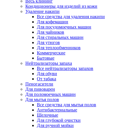
Весь клининг
Кондиционеры для изделий из кожи
Удаление накипи
Все средства для удаления накипи
Для кофемашин
Для посудомоечных машин
Для чайников
Для стиральных машин
Для утюгов
Для теплообменников
Коммерческие
Бытовые
Нейтрализаторы запаха
Все нейтрализаторы запахов
Для обуви
От табака
Пеногасители
Для пивоварен
Для поломоечных машин
Для мытья полов
Все средства для мытья полов
Антибактериальные
Щелочные
Для глубокой очистки
Для ручной мойки