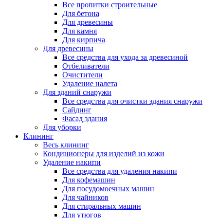
Все пропитки строительные
Для бетона
Для древесины
Для камня
Для кирпича
Для древесины
Все средства для ухода за древесиной
Отбеливатели
Очистители
Удаление налета
Для зданий снаружи
Все средства для очистки здания снаружи
Сайдинг
Фасад здания
Для уборки
Клининг
Весь клининг
Кондиционеры для изделий из кожи
Удаление накипи
Все средства для удаления накипи
Для кофемашин
Для посудомоечных машин
Для чайников
Для стиральных машин
Для утюгов