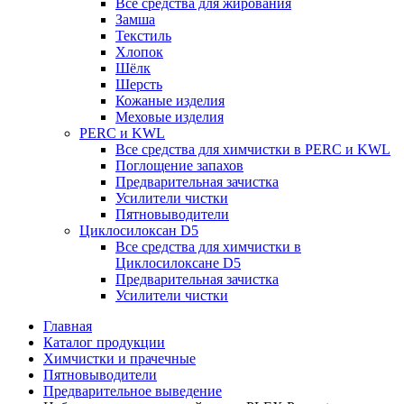
Все средства для жирования
Замша
Текстиль
Хлопок
Шёлк
Шерсть
Кожаные изделия
Меховые изделия
PERC и KWL
Все средства для химчистки в PERC и KWL
Поглощение запахов
Предварительная зачистка
Усилители чистки
Пятновыводители
Циклосилоксан D5
Все средства для химчистки в
Циклосилоксане D5
Предварительная зачистка
Усилители чистки
Главная
Каталог продукции
Химчистки и прачечные
Пятновыводители
Предварительное выведение