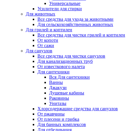
Универсальные
Усилители для стирки
Для животных
Все средства для ухода за животными
Для сельскохозяйственных животных
Для грилей и коптилен
Все средства для чистки грилей и коптилен
От копоти
От сажи
Для санузлов
Все средства для чистки санузлов
Для канализационных труб
От известкового налета
Для сантехники
Вся Для сантехники
Ванны
Джакузи
Душевые кабины
Раковины
Унитазы
Хлорсодержащие средства для санузлов
От ржавчины
От плесени и грибка
Для банных комплексов
Для отбеливания