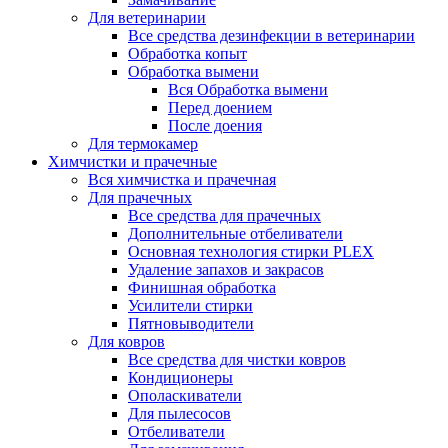
Для ветеринарии
Все средства дезинфекции в ветеринарии
Обработка копыт
Обработка вымени
Вся Обработка вымени
Перед доением
После доения
Для термокамер
Химчистки и прачечные
Вся химчистка и прачечная
Для прачечных
Все средства для прачечных
Дополнительные отбеливатели
Основная технология стирки PLEX
Удаление запахов и закрасов
Финишная обработка
Усилители стирки
Пятновыводители
Для ковров
Все средства для чистки ковров
Кондиционеры
Ополаскиватели
Для пылесосов
Отбеливатели