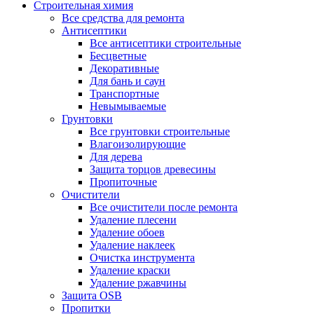
Строительная химия
Все средства для ремонта
Антисептики
Все антисептики строительные
Бесцветные
Декоративные
Для бань и саун
Транспортные
Невымываемые
Грунтовки
Все грунтовки строительные
Влагоизолирующие
Для дерева
Защита торцов древесины
Пропиточные
Очистители
Все очистители после ремонта
Удаление плесени
Удаление обоев
Удаление наклеек
Очистка инструмента
Удаление краски
Удаление ржавчины
Защита OSB
Пропитки