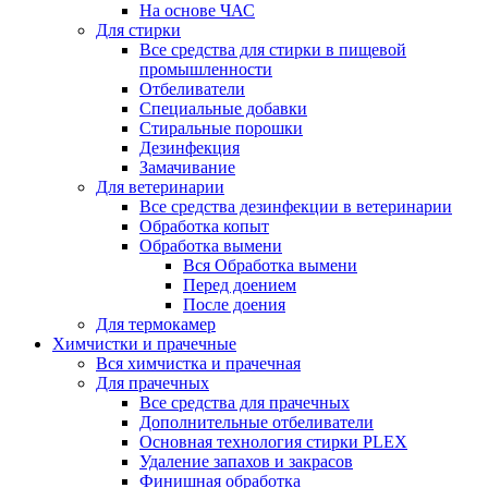
На основе ЧАС
Для стирки
Все средства для стирки в пищевой
промышленности
Отбеливатели
Специальные добавки
Стиральные порошки
Дезинфекция
Замачивание
Для ветеринарии
Все средства дезинфекции в ветеринарии
Обработка копыт
Обработка вымени
Вся Обработка вымени
Перед доением
После доения
Для термокамер
Химчистки и прачечные
Вся химчистка и прачечная
Для прачечных
Все средства для прачечных
Дополнительные отбеливатели
Основная технология стирки PLEX
Удаление запахов и закрасов
Финишная обработка