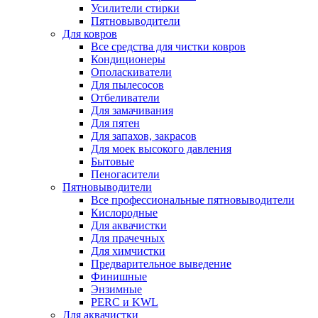
Усилители стирки
Пятновыводители
Для ковров
Все средства для чистки ковров
Кондиционеры
Ополаскиватели
Для пылесосов
Отбеливатели
Для замачивания
Для пятен
Для запахов, закрасов
Для моек высокого давления
Бытовые
Пеногасители
Пятновыводители
Все профессиональные пятновыводители
Кислородные
Для аквачистки
Для прачечных
Для химчистки
Предварительное выведение
Финишные
Энзимные
PERC и KWL
Для аквачистки