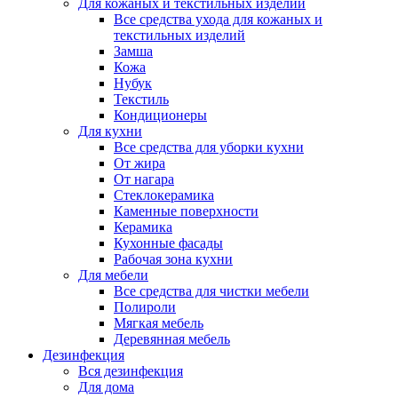
Для кожаных и текстильных изделий
Все средства ухода для кожаных и
текстильных изделий
Замша
Кожа
Нубук
Текстиль
Кондиционеры
Для кухни
Все средства для уборки кухни
От жира
От нагара
Стеклокерамика
Каменные поверхности
Керамика
Кухонные фасады
Рабочая зона кухни
Для мебели
Все средства для чистки мебели
Полироли
Мягкая мебель
Деревянная мебель
Дезинфекция
Вся дезинфекция
Для дома