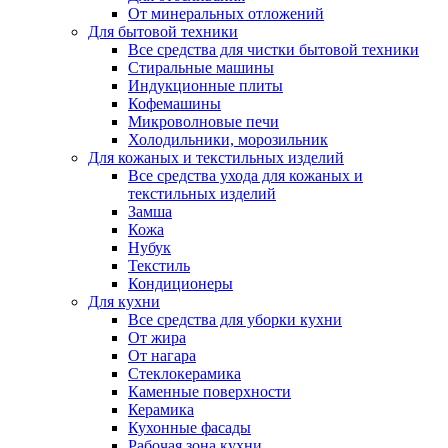
От минеральных отложений
Для бытовой техники
Все средства для чистки бытовой техники
Стиральные машины
Индукционные плиты
Кофемашины
Микроволновые печи
Холодильники, морозильник
Для кожаных и текстильных изделий
Все средства ухода для кожаных и
текстильных изделий
Замша
Кожа
Нубук
Текстиль
Кондиционеры
Для кухни
Все средства для уборки кухни
От жира
От нагара
Стеклокерамика
Каменные поверхности
Керамика
Кухонные фасады
Рабочая зона кухни