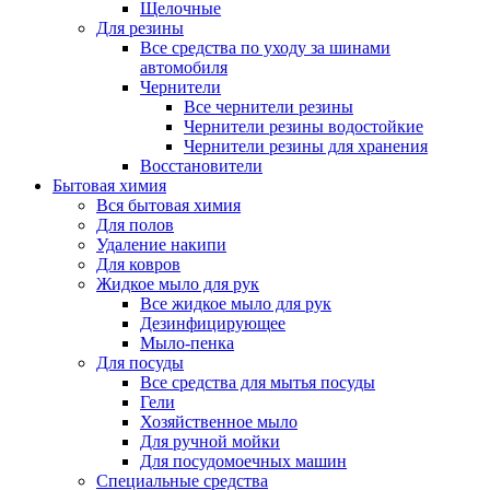
Щелочные
Для резины
Все средства по уходу за шинами
автомобиля
Чернители
Все чернители резины
Чернители резины водостойкие
Чернители резины для хранения
Восстановители
Бытовая химия
Вся бытовая химия
Для полов
Удаление накипи
Для ковров
Жидкое мыло для рук
Все жидкое мыло для рук
Дезинфицирующее
Мыло-пенка
Для посуды
Все средства для мытья посуды
Гели
Хозяйственное мыло
Для ручной мойки
Для посудомоечных машин
Специальные средства