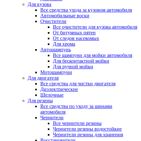
Для кузова
Все средства ухода за кузовом автомобиля
Автомобильные воски
Очистители
Все очистители для кузова автомобиля
От битумных пятен
От следов насекомых
Для хрома
Автошампунь
Все шампуни для мойки автомобиля
Для бесконтактной мойки
Для ручной мойки
Мотошампуни
Для двигателя
Все средства для чистки двигателя
Диэлектрические
Щелочные
Для резины
Все средства по уходу за шинами
автомобиля
Чернители
Все чернители резины
Чернители резины водостойкие
Чернители резины для хранения
Восстановители