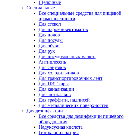
Щелочные
Специальные
Все специальные средства для пищевой
промышленности
Для стекол
Для пароконвектоматов
Для полов
Для посуды
Для обуви
Для рук
Для посудомоечных машин
Антиплесень
Для санузлов
Для холодильников
Для транспортировочных лент
Для ПЭТ тары
Для канализации
Для автоклавов
Для граффити, надписей
Для металлических поверхностей
Для дезинфекции
Все средства для дезинфекции пищевого
оборудования
Надуксусная кислота
Гипохлорит натрия