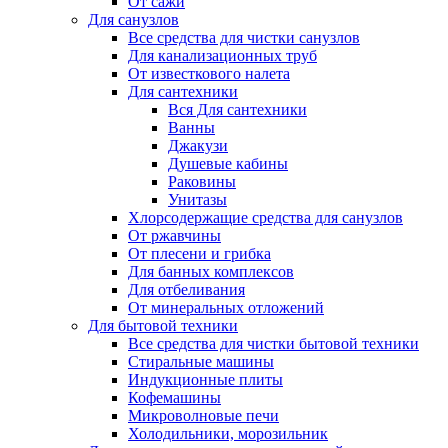
От сажи
Для санузлов
Все средства для чистки санузлов
Для канализационных труб
От известкового налета
Для сантехники
Вся Для сантехники
Ванны
Джакузи
Душевые кабины
Раковины
Унитазы
Хлорсодержащие средства для санузлов
От ржавчины
От плесени и грибка
Для банных комплексов
Для отбеливания
От минеральных отложений
Для бытовой техники
Все средства для чистки бытовой техники
Стиральные машины
Индукционные плиты
Кофемашины
Микроволновые печи
Холодильники, морозильник