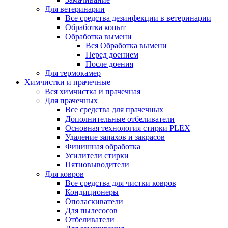
Для ветеринарии
Все средства дезинфекции в ветеринарии
Обработка копыт
Обработка вымени
Вся Обработка вымени
Перед доением
После доения
Для термокамер
Химчистки и прачечные
Вся химчистка и прачечная
Для прачечных
Все средства для прачечных
Дополнительные отбеливатели
Основная технология стирки PLEX
Удаление запахов и закрасов
Финишная обработка
Усилители стирки
Пятновыводители
Для ковров
Все средства для чистки ковров
Кондиционеры
Ополаскиватели
Для пылесосов
Отбеливатели