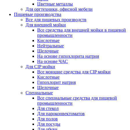
Цветные металлы
Для оргтехники, офисной мебели
Пищевые производства
Все для пищевых производств
Для внешней мойки
Все средства для внешней мойки в пищевой
промышленности
Кислотные
Нейтральные
Щелочные
На основе гипохлорита натрия
На основе ЧАС
Для CIP мойки
Все моющие средства для CIP мойки
Кислотные
Гипохлорит натрия
Щелочные
Специальные
Все специальные средства для пищевой
промышленности
Для стекол
Для пароконвектоматов
Для полов
Для посуды
Для обуви