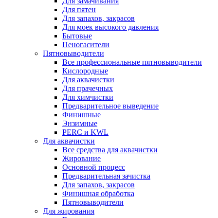
Для замачивания
Для пятен
Для запахов, закрасов
Для моек высокого давления
Бытовые
Пеногасители
Пятновыводители
Все профессиональные пятновыводители
Кислородные
Для аквачистки
Для прачечных
Для химчистки
Предварительное выведение
Финишные
Энзимные
PERC и KWL
Для аквачистки
Все средства для аквачистки
Жирование
Основной процесс
Предварительная зачистка
Для запахов, закрасов
Финишная обработка
Пятновыводители
Для жирования