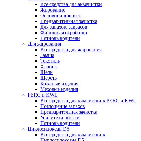
Все средства для аквачистки
Жирование
Основной процесс
Предварительная зачистка
Для запахов, закрасов
Финишная обработка
Пятновыводители
Для жирования
Все средства для жирования
Замша
Текстиль
Хлопок
Шёлк
Шерсть
Кожаные изделия
Меховые изделия
PERC и KWL
Все средства для химчистки в PERC и KWL
Поглощение запахов
Предварительная зачистка
Усилители чистки
Пятновыводители
Циклосилоксан D5
Все средства для химчистки в
Циклосилоксане D5