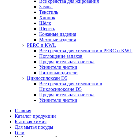
Все средства для жирования
Замша
Текстиль
Хлопок
Шёлк
Шерсть
Кожаные изделия
Меховые изделия
PERC и KWL
Все средства для химчистки в PERC и KWL
Поглощение запахов
Предварительная зачистка
Усилители чистки
Пятновыводители
Циклосилоксан D5
Все средства для химчистки в
Циклосилоксане D5
Предварительная зачистка
Усилители чистки
Главная
Каталог продукции
Бытовая химия
Для мытья посуды
Гели