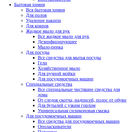
Бытовая химия
Вся бытовая химия
Для полов
Удаление накипи
Для ковров
Жидкое мыло для рук
Все жидкое мыло для рук
Дезинфицирующее
Мыло-пенка
Для посуды
Все средства для мытья посуды
Гели
Хозяйственное мыло
Для ручной мойки
Для посудомоечных машин
Специальные средства
Все специальные чистящие средства для
дома
От следов скотча, надписей, полос от обуви
Для бутылей с узким горлом
Универсальная силиконовая смазка
Для посудомоечных машин
Все средства для посудомоечных машин
Ополаскиватели
Порошки