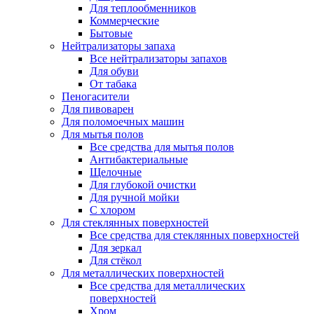
Для теплообменников
Коммерческие
Бытовые
Нейтрализаторы запаха
Все нейтрализаторы запахов
Для обуви
От табака
Пеногасители
Для пивоварен
Для поломоечных машин
Для мытья полов
Все средства для мытья полов
Антибактериальные
Щелочные
Для глубокой очистки
Для ручной мойки
С хлором
Для стеклянных поверхностей
Все средства для стеклянных поверхностей
Для зеркал
Для стёкол
Для металлических поверхностей
Все средства для металлических
поверхностей
Хром