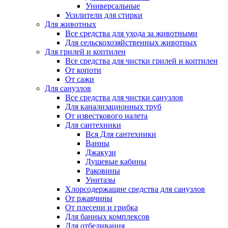
Универсальные
Усилители для стирки
Для животных
Все средства для ухода за животными
Для сельскохозяйственных животных
Для грилей и коптилен
Все средства для чистки грилей и коптилен
От копоти
От сажи
Для санузлов
Все средства для чистки санузлов
Для канализационных труб
От известкового налета
Для сантехники
Вся Для сантехники
Ванны
Джакузи
Душевые кабины
Раковины
Унитазы
Хлорсодержащие средства для санузлов
От ржавчины
От плесени и грибка
Для банных комплексов
Для отбеливания