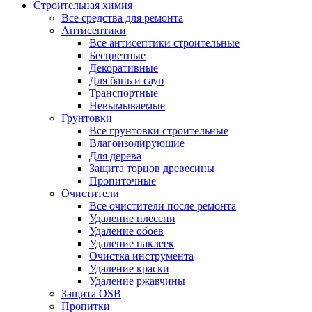
Строительная химия
Все средства для ремонта
Антисептики
Все антисептики строительные
Бесцветные
Декоративные
Для бань и саун
Транспортные
Невымываемые
Грунтовки
Все грунтовки строительные
Влагоизолирующие
Для дерева
Защита торцов древесины
Пропиточные
Очистители
Все очистители после ремонта
Удаление плесени
Удаление обоев
Удаление наклеек
Очистка инструмента
Удаление краски
Удаление ржавчины
Защита OSB
Пропитки