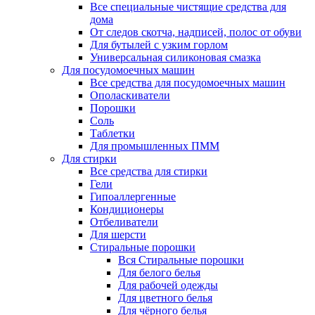
Все специальные чистящие средства для
дома
От следов скотча, надписей, полос от обуви
Для бутылей с узким горлом
Универсальная силиконовая смазка
Для посудомоечных машин
Все средства для посудомоечных машин
Ополаскиватели
Порошки
Соль
Таблетки
Для промышленных ПММ
Для стирки
Все средства для стирки
Гели
Гипоаллергенные
Кондиционеры
Отбеливатели
Для шерсти
Стиральные порошки
Вся Стиральные порошки
Для белого белья
Для рабочей одежды
Для цветного белья
Для чёрного белья