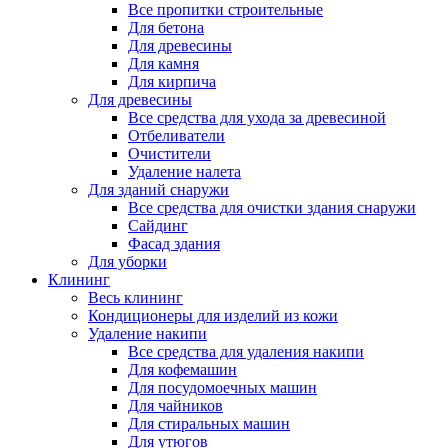
Все пропитки строительные
Для бетона
Для древесины
Для камня
Для кирпича
Для древесины
Все средства для ухода за древесиной
Отбеливатели
Очистители
Удаление налета
Для зданий снаружи
Все средства для очистки здания снаружи
Сайдинг
Фасад здания
Для уборки
Клининг
Весь клининг
Кондиционеры для изделий из кожи
Удаление накипи
Все средства для удаления накипи
Для кофемашин
Для посудомоечных машин
Для чайников
Для стиральных машин
Для утюгов