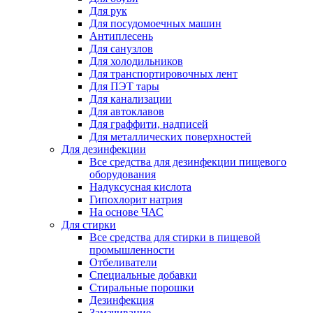
Для рук
Для посудомоечных машин
Антиплесень
Для санузлов
Для холодильников
Для транспортировочных лент
Для ПЭТ тары
Для канализации
Для автоклавов
Для граффити, надписей
Для металлических поверхностей
Для дезинфекции
Все средства для дезинфекции пищевого
оборудования
Надуксусная кислота
Гипохлорит натрия
На основе ЧАС
Для стирки
Все средства для стирки в пищевой
промышленности
Отбеливатели
Специальные добавки
Стиральные порошки
Дезинфекция
Замачивание