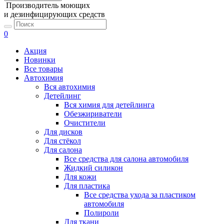
Производитель моющих
и дезинфицирующих средств
0
Акция
Новинки
Все товары
Автохимия
Вся автохимия
Детейлинг
Вся химия для детейлинга
Обезжириватели
Очистители
Для дисков
Для стёкол
Для салона
Все средства для салона автомобиля
Жидкий силикон
Для кожи
Для пластика
Все средства ухода за пластиком
автомобиля
Полироли
Для ткани