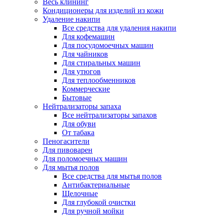
Весь клининг
Кондиционеры для изделий из кожи
Удаление накипи
Все средства для удаления накипи
Для кофемашин
Для посудомоечных машин
Для чайников
Для стиральных машин
Для утюгов
Для теплообменников
Коммерческие
Бытовые
Нейтрализаторы запаха
Все нейтрализаторы запахов
Для обуви
От табака
Пеногасители
Для пивоварен
Для поломоечных машин
Для мытья полов
Все средства для мытья полов
Антибактериальные
Щелочные
Для глубокой очистки
Для ручной мойки