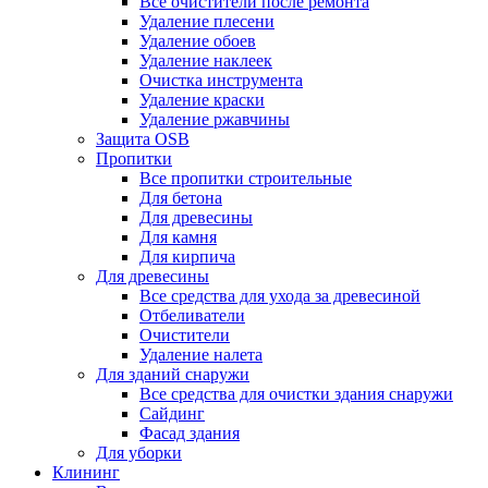
Все очистители после ремонта
Удаление плесени
Удаление обоев
Удаление наклеек
Очистка инструмента
Удаление краски
Удаление ржавчины
Защита OSB
Пропитки
Все пропитки строительные
Для бетона
Для древесины
Для камня
Для кирпича
Для древесины
Все средства для ухода за древесиной
Отбеливатели
Очистители
Удаление налета
Для зданий снаружи
Все средства для очистки здания снаружи
Сайдинг
Фасад здания
Для уборки
Клининг