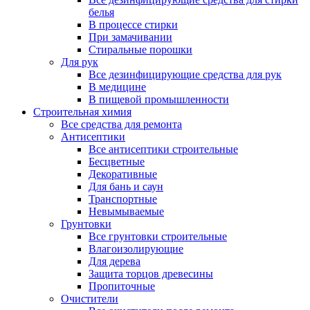
белья
В процессе стирки
При замачивании
Стиральные порошки
Для рук
Все дезинфицирующие средства для рук
В медицине
В пищевой промышленности
Строительная химия
Все средства для ремонта
Антисептики
Все антисептики строительные
Бесцветные
Декоративные
Для бань и саун
Транспортные
Невымываемые
Грунтовки
Все грунтовки строительные
Влагоизолирующие
Для дерева
Защита торцов древесины
Пропиточные
Очистители